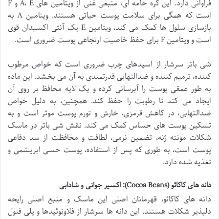
فراوانی دارد. این کره خامه ای، منبعی غنی از ویتامین های A، E و F
است که همگی برای سلامت پوست حیاتی هستند. ویتامین A به
بازسازی سلول ها کمک می کند، ویتامین E یک آنتی اکسیدان قوی
است و ویتامین F برای حفظ خاصیت ارتجاعی پوست ضروری است.
شی باتر سرشار از اسیدهای چرب ضروری است که خواص مرطوب
کننده، ترمیم کننده و ضدالتهابی قدرتمندی به آن می بخشد. این ماده
به طور عمقی پوست را آبرسانی کرده و یک لایه محافظ بر روی آن
ایجاد می کند تا رطوبت را حفظ کند. همچنین، به دلیل خواص
ضدالتهابی، در کاهش قرمزی، خارش و تورم پوست موثر است و به
تسکین پوست های حساس کمک می کند. نقش شی باتر در ماسک
شکلات مونته ژنه، تضمین نرمی، لطافت و محافظت از سد دفاعی
پوست است، به طوری که پس از استفاده، پوست حسی ابریشمی و
تغذیه شده دارد.
دانه های کاکائو (Cocoa Beans): اکسیر جوانی و شادابی
دانه های کاکائو، قهرمانان اصلی این ماسک و منبع اصلی رایحه
دلپذیر شکلات هستند. این دانه ها سرشار از فلاونوئیدها و پلی فنول