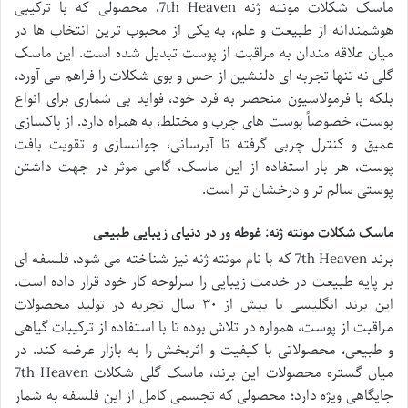
ماسک شکلات مونته ژنه 7th Heaven، محصولی که با ترکیبی
هوشمندانه از طبیعت و علم، به یکی از محبوب ترین انتخاب ها در
میان علاقه مندان به مراقبت از پوست تبدیل شده است. این ماسک
گلی نه تنها تجربه ای دلنشین از حس و بوی شکلات را فراهم می آورد،
بلکه با فرمولاسیون منحصر به فرد خود، فواید بی شماری برای انواع
پوست، خصوصاً پوست های چرب و مختلط، به همراه دارد. از پاکسازی
عمیق و کنترل چربی گرفته تا آبرسانی، جوانسازی و تقویت بافت
پوست، هر بار استفاده از این ماسک، گامی موثر در جهت داشتن
پوستی سالم تر و درخشان تر است.
ماسک شکلات مونته ژنه: غوطه ور در دنیای زیبایی طبیعی
برند 7th Heaven که با نام مونته ژنه نیز شناخته می شود، فلسفه ای
بر پایه طبیعت در خدمت زیبایی را سرلوحه کار خود قرار داده است.
این برند انگلیسی با بیش از ۳۰ سال تجربه در تولید محصولات
مراقبت از پوست، همواره در تلاش بوده تا با استفاده از ترکیبات گیاهی
و طبیعی، محصولاتی با کیفیت و اثربخش را به بازار عرضه کند. در
میان گستره محصولات این برند، ماسک گلی شکلات 7th Heaven
جایگاهی ویژه دارد؛ محصولی که تجسمی کامل از این فلسفه به شمار