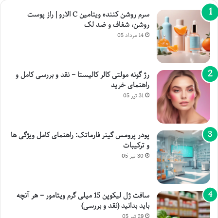
سرم روشن کننده ویتامین C الارو | راز پوست
روشن، شفاف و ضد لک
14 مرداد 05
رژ گونه مولتی کالر کالیستا – نقد و بررسی کامل و
راهنمای خرید
31 تیر 05
پودر پرومس گینر فارماتک: راهنمای کامل ویژگی ها
و ترکیبات
30 تیر 05
سافت ژل لیکوپن 15 میلی گرم ویتامور – هر آنچه
باید بدانید (نقد و بررسی)
29 تیر 05