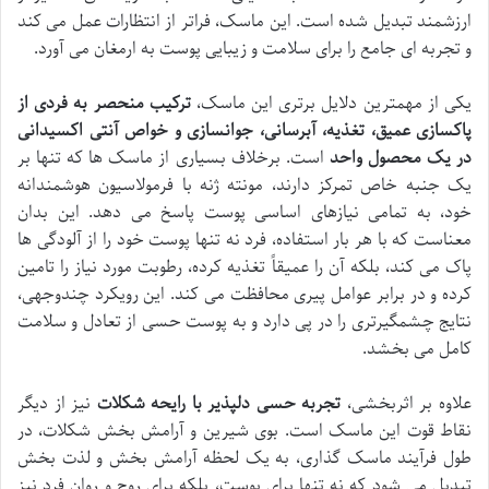
ارزشمند تبدیل شده است. این ماسک، فراتر از انتظارات عمل می کند
و تجربه ای جامع را برای سلامت و زیبایی پوست به ارمغان می آورد.
یکی از مهمترین دلایل برتری این ماسک،
ترکیب منحصر به فردی از
پاکسازی عمیق، تغذیه، آبرسانی، جوانسازی و خواص آنتی اکسیدانی
در یک محصول واحد
است. برخلاف بسیاری از ماسک ها که تنها بر
یک جنبه خاص تمرکز دارند، مونته ژنه با فرمولاسیون هوشمندانه
خود، به تمامی نیازهای اساسی پوست پاسخ می دهد. این بدان
معناست که با هر بار استفاده، فرد نه تنها پوست خود را از آلودگی ها
پاک می کند، بلکه آن را عمیقاً تغذیه کرده، رطوبت مورد نیاز را تامین
کرده و در برابر عوامل پیری محافظت می کند. این رویکرد چندوجهی،
نتایج چشمگیرتری را در پی دارد و به پوست حسی از تعادل و سلامت
کامل می بخشد.
علاوه بر اثربخشی،
تجربه حسی دلپذیر با رایحه شکلات
نیز از دیگر
نقاط قوت این ماسک است. بوی شیرین و آرامش بخش شکلات، در
طول فرآیند ماسک گذاری، به یک لحظه آرامش بخش و لذت بخش
تبدیل می شود که نه تنها برای پوست، بلکه برای روح و روان فرد نیز