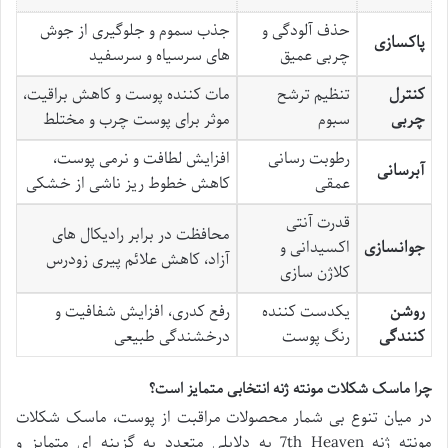
حذف آلودگی و
جذب سموم و جلوگیری از جوش
پاکسازی
چربی عمیق
های سرسیاه و سرسفید
کنترل
تنظیم ترشح
مات کننده پوست و کاهش براقیت،
چربی
سبوم
موثر برای پوست چرب و مختلط
رطوبت رسانی
افزایش لطافت و نرمی پوست،
آبرسانی
عمقی
کاهش خطوط ریز ناشی از خشکی
قدرت آنتی
محافظت در برابر رادیکال های
جوانسازی
اکسیدانی و
آزاد، کاهش علائم پیری زودرس
کلاژن سازی
روشن
یکدست کننده
رفع کدری، افزایش شفافیت و
کنندگی
رنگ پوست
درخشندگی طبیعی
چرا ماسک شکلات مونته ژنه انتخابی متمایز است؟
در میان تنوع بی شمار محصولات مراقبت از پوست، ماسک شکلات
مونته ژنه 7th Heaven به دلایلی متعدد به گزینه ای متمایز و