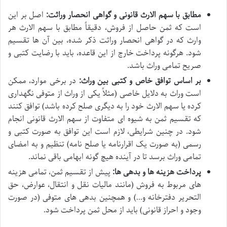
مطابق با سهم الارث قانونی و گواهی انحصار وراثت:
اصل بر این
است که ثمن حاصل از فروش، دقیقاً مطابق با سهم الارث هر
وارث که در گواهی انحصار وراثت ذکر شده، بین آن ها تقسیم
شود. هرگونه پرداخت خارج از این قاعده، باید با رضایت کتبی و
صریح تمامی وراث باشد.
بر اساس توافق خاص و کتبی بین وراث:
در برخی موارد، ممکن
است وراث به دلایل خاصی (مثلاً یکی از وراث از متوفی نگهداری
کرده یا سهم الارث خود را به دیگری صلح کرده باشد) توافق کنند
که تقسیم ثمن به شیوه ای متفاوت از سهم الارث قانونی انجام
شود. در چنین شرایطی، لازم است این توافق به صورت کتبی و
رسمی (به صورت یک اقرارنامه یا صلح نامه) تنظیم و به امضای
تمامی وراث برسد تا در آینده هیچ گونه ابهامی باقی نماند.
پرداخت هزینه ها و بدهی ها:
پیش از تقسیم ثمن، تمامی هزینه
های مربوط به فروش (مانند مالیات نقل و انتقال، عوارض، حق
التحریر دفترخانه و…) و همچنین بدهی های متوفی (در صورت
وجود و احراز قانونی) باید از محل ثمن پرداخت شود.