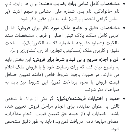
مشخصات کامل تمامی وراث رضایت دهنده:
برای هر وارث، نام،
نام خانوادگی، نام پدر، شماره ملی، نشانی و سهم الارث (بر
اساس گواهی انحصار وراثت) باید به طور دقیق ذکر شود.
مشخصات دقیق و جامع ملک مورد نظر برای فروش:
شامل
آدرس کامل ملک، پلاک ثبتی اصلی و فرعی، مشخصات سند
مالکیت (شماره دفترچه یا شماره کلاسه الکترونیک)، مساحت
دقیق، و کاربری ملک (مسکونی، تجاری، اداری، کشاورزی و…).
اذن و اجازه صریح و بی قید و شرط برای فروش:
این بخش باید
به وضوح بیان کند که وراث رضایت خود را با فروش ملک اعلام
می دارند. در صورت وجود شروط خاص (مانند تعیین حداقل
قیمت فروش یا نحوه پرداخت ثمن)، این شروط نیز باید به
صراحت ذکر شوند.
حدود و اختیارات فروشنده/وکیل:
اگر یکی از وراث یا شخص
ثالثی به عنوان نماینده برای انجام مراحل فروش تعیین شده
باشد، اختیارات او (از جمله حق تعیین قیمت، انجام مذاکرات،
امضای مبایعه نامه، دریافت ثمن و…) باید به طور دقیق مشخص
شود.