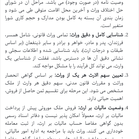
وصیت نامه (در صورت وجود) می باشد. مراحل آن در شورای
حل اختلاف وراث و آخرین محل اقامت متوفی طی می شود و
زمان بندی آن بسته به کامل بودن مدارک و حجم کاری شورا
متغیر است.
شناسایی کامل و دقیق وراث:
تمامی وراث قانونی، شامل همسر،
فرزندان، پدر و مادر، خواهر و برادر و سایر ذینفعان (بر اساس
طبقات و درجات ارث)، باید شناسایی شده و اطلاعات سجلی و
نشانی دقیق آن ها در دسترس باشد. غفلت از شناسایی یک
وارث، می تواند کل فرآیند را با مشکل مواجه کند.
تعیین سهم الارث هر یک از وراث:
بر اساس گواهی انحصار
وراثت و مقررات قانون مدنی، سهم دقیق هر وارث از ملک
مشخص می شود. این مرحله برای تقسیم ثمن حاصل از فروش،
اهمیت حیاتی دارد.
وضعیت مالیات بر ارث:
فروش ملک موروثی پیش از پرداخت
مالیات بر ارث، معمولاً امکان پذیر نیست و دفاتر اسناد رسمی
بدون گواهی مفاصا حساب مالیات بر ارث، از ثبت معامله
خودداری می کنند. وراث باید با مراجعه به اداره امور مالیاتی،
نسبت به پرداخت مالیات های مربوطه و اخذ گواهی مفاصا