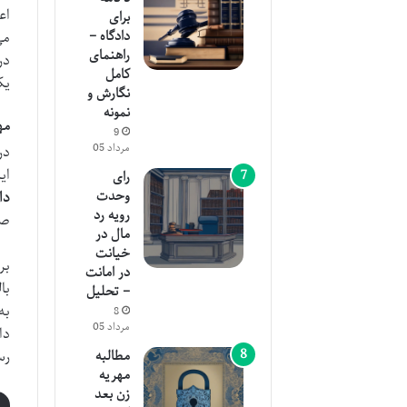
اع
برای
دادگاه –
می
راهنمای
در
کامل
یک
نگارش و
نمونه
مهل
9
مرداد 05
در
ای
رای
وحدت
دا
رویه رد
صا
مال در
خیانت
بر
در امانت
با
– تحلیل
به
8
مرداد 05
دا
مطالبه
رس
مهریه
زن بعد