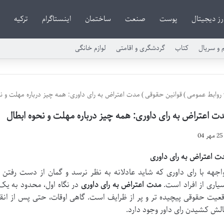
رز دیجیتال
پوست
صنعت
ساختمان
اینستاگرام
ترکیه
م و سریال
کتاب
گردشگری و اقامتی
لوازم خانگی
روابط عمومی
)
قوانین حقوقی
)
مدت اعتراض به رای داوری: همه چیز درباره مهلت و ن
ت اعتراض به رای داوری: همه چیز درباره مهلت و نحوه ابطال
25 مهر 04
ت اعتراض به رای داوری
اجهه با رای داوری که شاید عادلانه به نظر نرسد و گمان از دست رفتن 
یاری از افراد است.
مدت اعتراض به رای داوری
قعیت حقوقی پیچیده تر و پر از ظرایف است. گاهی اوقات، حتی پس از انقض
لش کشیدن رای داور وجود دارد.