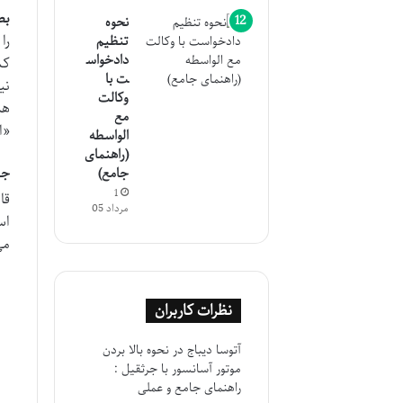
بط
نحوه
را
تنظیم
دادخواس
ت با
نی
وکالت
هم
مع
«ا
الواسطه
(راهنمای
جامع)
جها
1
قا
مرداد 05
اس
می
نظرات کاربران
آتوسا دیباج
در
نحوه بالا بردن
موتور آسانسور با جرثقیل :
راهنمای جامع و عملی