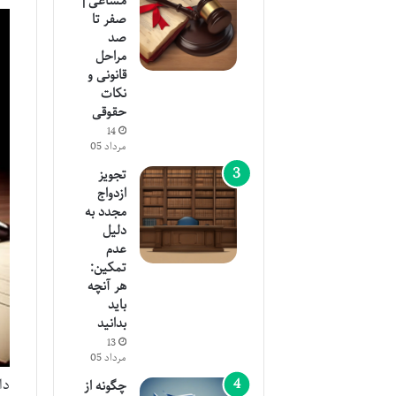
مشاعی |
صفر تا
صد
مراحل
قانونی و
نکات
حقوقی
14
مرداد 05
تجویز
ازدواج
مجدد به
دلیل
عدم
تمکین:
هر آنچه
باید
بدانید
13
مرداد 05
دا
چگونه از