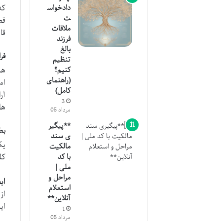
دادخواس
که
ت
قط
ملاقات
قا
فرزند
بالغ
فراتر از
تنظیم
کنیم؟
(راهنمای
ام
کامل)
آر
3
ها
مرداد 05
**پیگیر
بط
ی سند
یک
مالکیت
با کد
کل
ملی |
مراحل و
اب
استعلام
آنلاین**
ای
1
مرداد 05