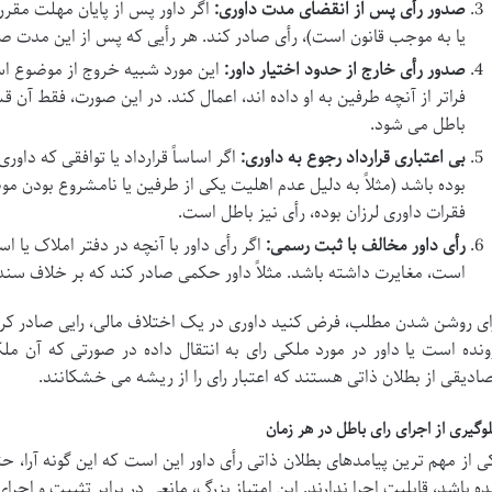
صدور رأی پس از انقضای مدت داوری:
اگر داور پس از پایان مهلت مقرر 
یا به موجب قانون است)، رأی صادر کند. هر رأیی که پس از این مدت صاد
صدور رأی خارج از حدود اختیار داور:
این مورد شبیه خروج از موضوع است،
فراتر از آنچه طرفین به او داده اند، اعمال کند. در این صورت، فقط آن 
باطل می شود.
بی اعتباری قرارداد رجوع به داوری:
اگر اساساً قرارداد یا توافقی که داور
بوده باشد (مثلاً به دلیل عدم اهلیت یکی از طرفین یا نامشروع بودن مو
فقرات داوری لرزان بوده، رأی نیز باطل است.
رأی داور مخالف با ثبت رسمی:
اگر رأی داور با آنچه در دفتر املاک یا ا
است، مغایرت داشته باشد. مثلاً داور حکمی صادر کند که بر خلاف س
ای روشن شدن مطلب، فرض کنید داوری در یک اختلاف مالی، رایی صادر کرده 
ونده است یا داور در مورد ملکی رای به انتقال داده در صورتی که آن م
ادیقی از بطلان ذاتی هستند که اعتبار رای را از ریشه می خشکانند.
وگیری از اجرای رای باطل در هر زمان
ه باشد، قابلیت اجرا ندارند. این امتیاز بزرگ، مانعی در برابر تثبیت و اجرا