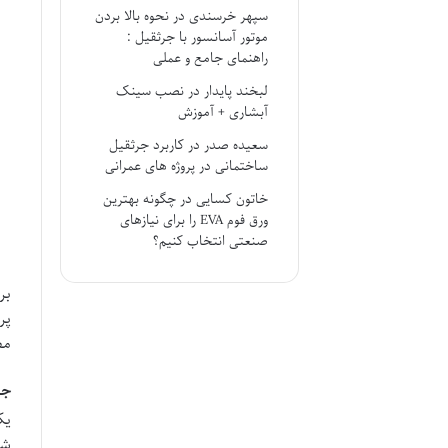
سپهر خرسندی
در
نحوه بالا بردن
موتور آسانسور با جرثقیل :
راهنمای جامع و عملی
لبخند پایدار
در
نصب سینک
آبشاری + آموزش
سعیده صدر
در
کاربرد جرثقیل
ساختمانی در پروژه های عمرانی
خاتون کسایی
در
چگونه بهترین
ورق فوم EVA را برای نیازهای
صنعتی انتخاب کنیم؟
بر
پر
مص
جل
شد