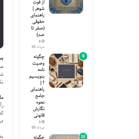
از فوت
شوهر |
راهنمای
حقوقی
(صفر تا
صد)
6
مرداد 05
چگونه
پی
وصیت
عد
نامه
شخصی
بنویسیم
نک
؟ |
راهنمای
جامع
ماده ۴۹۲ قان
نحوه
رأ
نگارش
که
قانونی
در
3
مرداد 05
به
چگونه