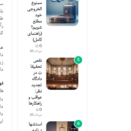
ممنوع
سر
الخروجی
با
خود
طر
مطلع
رأ
شویم؟
کن
(راهنمای
کامل)
12
هم
مرداد 05
دا
نقص
زی
تحقیقا
دا
ت در
دادگاه
فه
تجدید
دا
نظر:
عواقب و
دا
راهکارها
دا
11
دا
مرداد 05
ای
استشها
د نامه