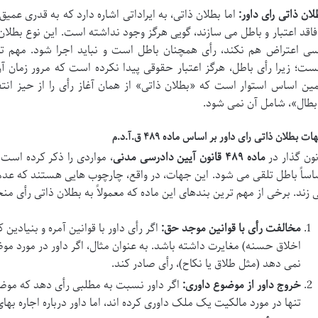
لان ذاتی رای داور:
اما بطلان ذاتی، به ایراداتی اشاره دارد که به قدری عمیق
 فاقد اعتبار و باطل می سازند، گویی هرگز وجود نداشته است. این نوع بطلا
ست؛ زیرا رأی باطل، هرگز اعتبار حقوقی پیدا نکرده است که مرور زمان آن
ین اساس استوار است که «بطلان ذاتی» از همان آغاز رأی را از حیز انت
بطال»، شامل آن نمی شود.
ت بطلان ذاتی رای داور بر اساس ماده ۴۸۹ ق.آ.د.م
نون گذار در
ماده ۴۸۹ قانون آیین دادرسی مدنی
، مواردی را ذکر کرده است 
اساً باطل تلقی می شود. این جهات، در واقع، چارچوب هایی هستند که عدم ر
 زند. برخی از مهم ترین بندهای این ماده که معمولاً به بطلان ذاتی رأی منج
مخالفت رأی با قوانین موجد حق:
اگر رأی داور با قوانین آمره و بنیادین
اخلاق حسنه) مغایرت داشته باشد. به عنوان مثال، اگر داور در مورد موضو
نمی دهد (مثل طلاق یا نکاح)، رأی صادر کند.
خروج داور از موضوع داوری:
اگر داور نسبت به مطلبی رأی دهد که موضو
تنها در مورد مالکیت یک ملک داوری کرده اند، اما داور درباره اجاره ب