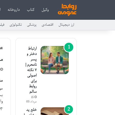
وکیل
کتاب
داروخانه
ا
ارز دیجیتال
اقتصادی
پزشکی
تکنولوژی
فیل
ارتباط
دختر و
مد
پسر
نامحرم |
۷ نکته
اصولی
مد
برای
روابط
مو
سالم
بس
15
وا
مرداد 05
چا
خلع ید