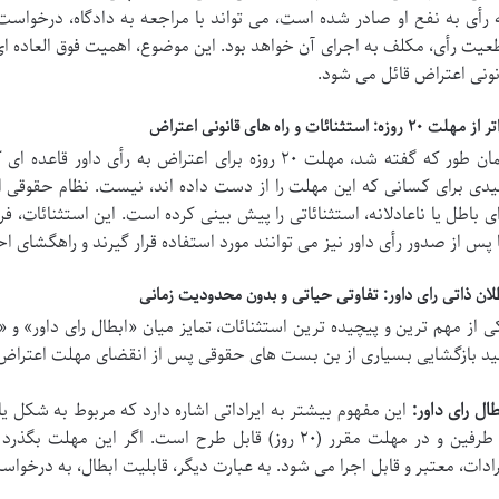
 رأی به نفع او صادر شده است، می تواند با مراجعه به دادگاه، درخواست ص
عیت رأی، مکلف به اجرای آن خواهد بود. این موضوع، اهمیت فوق العاده ای 
نونی اعتراض قائل می شود.
 مهلت ۲۰ روزه: استثنائات و راه های قانونی اعتراض
همان طور که گفته شد، مهلت ۲۰ روزه برای اعتراض به رأی
یدی برای کسانی که این مهلت را از دست داده اند، نیست. نظام حقوقی ا
ای باطل یا ناعادلانه، استثنائاتی را پیش بینی کرده است. این استثنائا
 پس از صدور رأی داور نیز می توانند مورد استفاده قرار گیرند و راهگشای ا
لان ذاتی رای داور: تفاوتی حیاتی و بدون محدودیت زمانی
ی از مهم ترین و پیچیده ترین استثنائات، تمایز میان «ابطال رای داور» و 
ید بازگشایی بسیاری از بن بست های حقوقی پس از انقضای مهلت اعترا
طال رای داور:
این مفهوم بیشتر به ایراداتی اشاره دارد که مربوط به شکل ی
از طرفین و در مهلت مقرر (۲۰ روز) قابل طرح است. اگر ای
رادات، معتبر و قابل اجرا می شود. به عبارت دیگر، قابلیت ابطال، به درخو