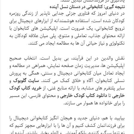
یادگیری در فرزندانشان تبدیل کنند.
نتیجه گیری: کتابخوانی در دستان نسل آینده
در دنیای امروز که فناوری جزئی جدایی ناپذیر از زندگی روزمره
کودکان شده است، استفاده هوشمندانه از ابزارهای دیجیتال برای
ترویج کتابخوانی، یک ضرورت است. اپلیکیشن های کتابخوان با
ارائه محتوای جذاب، تعاملی و متنوع، پلی میان علاقه کودکان به
تکنولوژی و نیاز حیاتی آن ها به مطالعه ایجاد می کنند.
نقش والدین در این فرآیند، بی بدیل است. انتخاب صحیح
اپلیکیشن ها، مدیریت زمان صفحه نمایش، همراهی در مطالعه و
ایجاد تعادل میان کتابخوانی دیجیتال و سنتی، همگی به پرورش
نسلی کتابخوان، آگاه و خلاق کمک می کنند.
سایت گلوبوک
و
سایر پلتفرم های مشابه، با ارائه منابع غنی، از
خرید کتاب کودک
خارجی
تا
دانلود کتاب کودک خارجی
و محتوای فارسی، این مسیر
را برای خانواده ها هموار می سازند.
بیایید با هم، دنیای جدید و هیجان انگیز کتابخوانی دیجیتال را
برای فرزندانمان کشف کنیم و آن ها را با ابزارهایی مجهز کنیم که
نه تنها سرگرم کننده، بلکه آموزشی و الهام بخش باشند. آینده ای