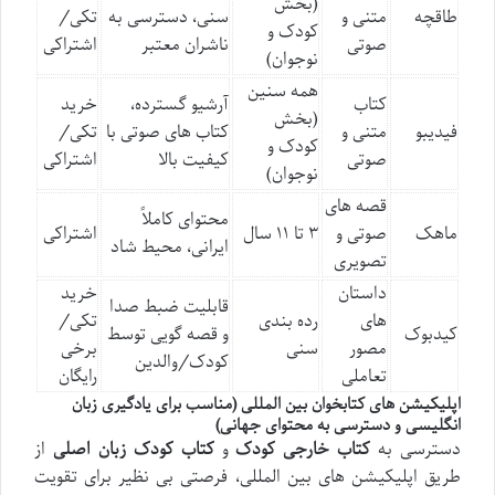
(بخش
طاقچه
متنی و
سنی، دسترسی به
تکی/
کودک و
صوتی
ناشران معتبر
اشتراکی
نوجوان)
همه سنین
کتاب
آرشیو گسترده،
خرید
(بخش
فیدیبو
متنی و
کتاب های صوتی با
تکی/
کودک و
صوتی
کیفیت بالا
اشتراکی
نوجوان)
قصه های
محتوای کاملاً
ماهک
صوتی و
۳ تا ۱۱ سال
اشتراکی
ایرانی، محیط شاد
تصویری
داستان
خرید
قابلیت ضبط صدا
های
رده بندی
تکی/
کیدبوک
و قصه گویی توسط
مصور
سنی
برخی
کودک/والدین
تعاملی
رایگان
اپلیکیشن های کتابخوان بین المللی (مناسب برای یادگیری زبان
انگلیسی و دسترسی به محتوای جهانی)
دسترسی به
کتاب خارجی کودک
و
کتاب کودک زبان اصلی
از
طریق اپلیکیشن های بین المللی، فرصتی بی نظیر برای تقویت