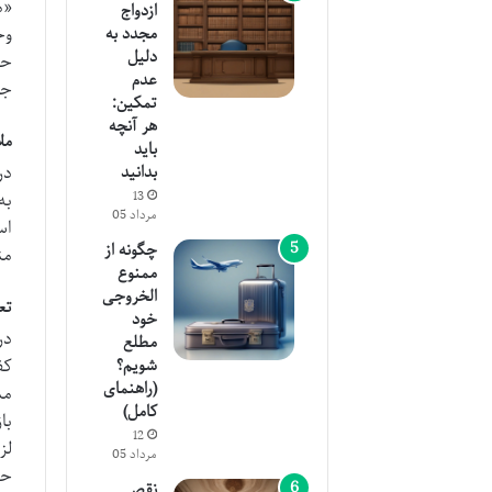
«م
ازدواج
وج
مجدد به
دلیل
حق
عدم
جا
تمکین:
هر آنچه
مل
باید
در
بدانید
13
به
مرداد 05
اس
چگونه از
من
ممنوع
الخروجی
تع
خود
در
مطلع
کف
شویم؟
(راهنمای
مب
کامل)
با
12
لز
مرداد 05
حس
نقص