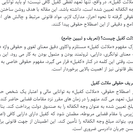
لائت کفیل». در واقع، تنها تعهد لفظی کفیل کافی نیست؛ او باید توانایی م
ه الکفاله تعیین شده است، داشته باشد. این مقاله با هدف روشن ساختن 
وقی گرفته تا نحوه احراز، مدارک لازم، مواد قانونی مرتبط و چالش های 
مع و دقیقی از این اصطلاح حقوقی پیدا کنند.
ائت کفیل چیست؟ (تعریف و تبیین جامع)
ک مفهوم «ملائت کفیل» مستلزم واکاوی دقیق معنای لغوی و حقوقی واژه «
 معنای توانگری، دارایی، ثروتمند بودن و متمول بودن به کار می رود. این 
ت. وقتی این کلمه در کنار «کفیل» قرار می گیرد، مفهوم حقوقی خاصی به خود
ظر قانونی نیز از اهمیت بالایی برخوردار است.
ریف حقوقی ملائت کفیل
 اصطلاح حقوقی، «ملائت کفیل» به توانایی مالی و اعتبار یک شخص حق
یل، تعهد می کند متهم را در زمان های مقرر نزد مقامات قضایی حاضر کند. اگ
لغ تعیین شده به عنوان وجه الکفاله را به صندوق دولت پرداخت کند. بناب
زپرس یا مقام قضایی مربوطه، مطمئن شود که کفیل دارای دارایی کافی (ا
وم، بتواند مبلغ وجه الکفاله را تأمین کند. این اطمینان از جهت قانونی
ن جریان دادرسی ضروری است.