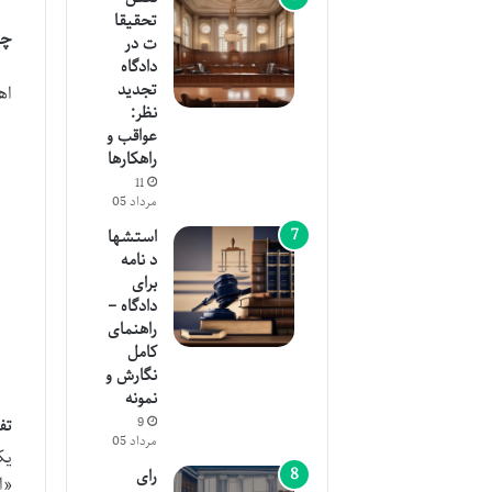
تحقیقا
چر
ت در
دادگاه
تجدید
اه
نظر:
عواقب و
راهکارها
11
مرداد 05
استشها
د نامه
برای
دادگاه –
راهنمای
کامل
نگارش و
نمونه
9
تف
مرداد 05
یک
رای
«ا