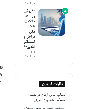
مرداد 05
**پیگیر
ی سند
مالکیت
با کد
ملی |
مراحل و
استعلام
آنلاین**
1
مرداد 05
نق
قا
اس
نظرات کاربران
شهاب الدین آرمان
در
نصب
سینک آبشاری + آموزش
خورشید خاتمی
در
نصب سینک