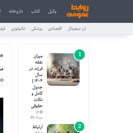
وکیل
کتاب
داروخانه
ا
ارز دیجیتال
اقتصادی
پزشکی
تکنولوژی
فیل
میزان
نفقه
مل
فرزند در
سال
۱۴۰۴ |
جدول
کامل و
نکات
حقوقی
17
مرداد 05
ارتباط