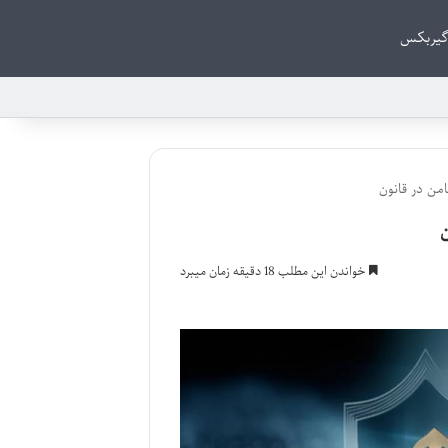
گیربکس
من در قانون
ن
خواندن این مطلب 18 دقیقه زمان میبرد