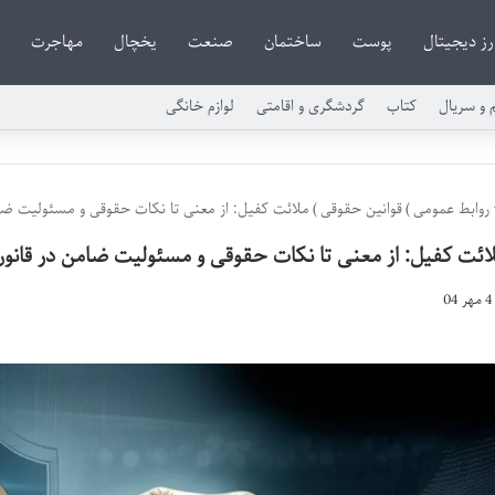
رز دیجیتال
پوست
ساختمان
صنعت
یخچال
مهاجرت
م و سریال
کتاب
گردشگری و اقامتی
لوازم خانگی
روابط عمومی
)
قوانین حقوقی
)
ملائت کفیل: از معنی تا نکات حقوقی و مسئولیت ضا
ائت کفیل: از معنی تا نکات حقوقی و مسئولیت ضامن در قانو
4 مهر 04