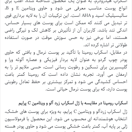
اسکراب هیدرودرم، به عنوان یک محصول شناخته شده، اغلب برای
انواع پوست مناسب معرفی می شود و حاوی ویتامین E و B،
سالیسیلیک اسید و AHA است. این ترکیبات آن را به لایه برداری قوی
تر تبدیل می کنند که ممکن است برای پوست های بسیار حساس،
اندکی تند باشد. کاربران آن از تأثیرش بر کاهش لک و تیرگی راضی
هستند، اما برخی نیز به حس سوزش موقت در صورت استفاده
طولانی تر اشاره کرده اند.
در مقابل، اسکراب رومینا با تأکید بر پوست نرمال و بافتی که حاوی
پودر چوب گردو به عنوان لایه بردار فیزیکی و عصاره آلوئه ورا و
گلیسیرین برای تسکین و رطوبت رسانی است، حسی ملایم تر را به
ارمغان می آورد. تجربه نشان داده است که رومینا کمتر باعث
احساس کشیدگی می شود و تمرکز بیشتری بر حفظ تعادل رطوبتی
پوست دارد، که برای پوست نرمال حیاتی است.
اسکراب رومینا در مقایسه با ژل اسکراب زرد آلو و ویتامین C پرایم
ژل اسکراب زردآلو و ویتامین C پرایم، به ویژه برای پوست های خشک،
انتخاب هوشمندانه ای محسوب می شود. این محصول با فرمولاسیون
ژلی بر پایه آب، کمتر باعث خشکی پوست می شود و حاوی پودر هسته