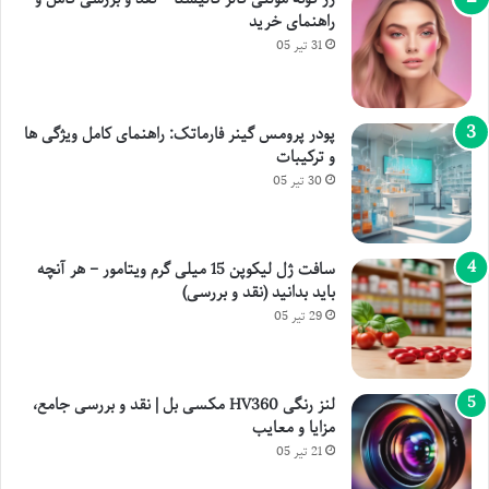
راهنمای خرید
31 تیر 05
پودر پرومس گینر فارماتک: راهنمای کامل ویژگی ها
و ترکیبات
30 تیر 05
سافت ژل لیکوپن 15 میلی گرم ویتامور – هر آنچه
باید بدانید (نقد و بررسی)
29 تیر 05
لنز رنگی HV360 مکسی بل | نقد و بررسی جامع،
مزایا و معایب
21 تیر 05