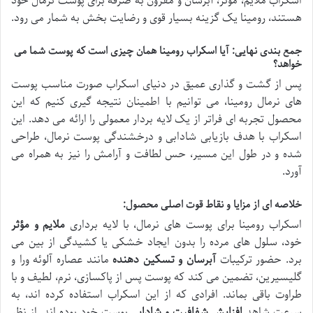
اسکراب ملایم، مؤثر، آبرسان و مقرون به صرفه برای پوست نرمال خود
هستند، رومینا یک گزینه بسیار قوی و رضایت بخش به شمار می رود.
جمع بندی نهایی: آیا اسکراب رومینا همان چیزی است که پوست شما می
خواهد؟
پس از گشت و گذاری عمیق در دنیای اسکراب صورت مناسب پوست
های نرمال رومینا، می توانیم با اطمینان نتیجه گیری کنیم که این
محصول تجربه ای فراتر از یک لایه بردار معمولی را ارائه می دهد. این
اسکراب با هدف بازیابی شادابی و درخشندگی پوست نرمال، طراحی
شده و در طول این مسیر، حس لطافت و آرامش را نیز به همراه می
آورد.
خلاصه ای از مزایا و نقاط قوت اصلی محصول:
اسکراب رومینا برای پوست های نرمال، با لایه برداری
ملایم و مؤثر
خود، سلول های مرده را بدون ایجاد خشکی یا کشیدگی از بین می
برد. حضور ترکیبات
آبرسان و تسکین دهنده
مانند عصاره آلوئه ورا و
گلیسیرین، تضمین می کند که پوست پس از پاکسازی، نرم، لطیف و با
طراوت باقی بماند. افرادی که از این اسکراب استفاده کرده اند، به
سرعت شاهد
افزایش شفافیت و شادابی
پوست خود بوده اند. از نظر