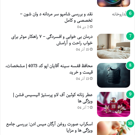
نقد و بررسی شامپو سر مردانه د وان شون –
تخصصی و کامل
2 دی 04
درمان بی خوابی و افسردگی – ۷ راهکار موثر برای
خواب راحت و آرامش
15 آذر 04
محافظ قفسه سینه آقایان اپو کد 4073 | مشخصات،
قیمت و خرید
13 آذر 04
عطر زنانه کوئین آف لاو پرستیژ الیسیس فشن |
ویژگی ها
7 آذر 04
اسکراب صورت روغن آرگان میس ادن: بررسی جامع
ویژگی ها و مزایا