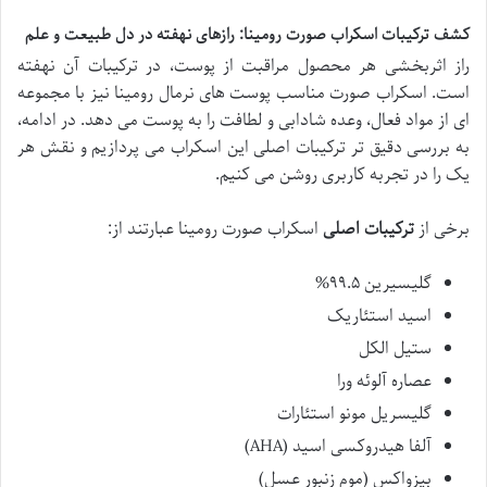
کشف ترکیبات اسکراب صورت رومینا: رازهای نهفته در دل طبیعت و علم
راز اثربخشی هر محصول مراقبت از پوست، در ترکیبات آن نهفته
است. اسکراب صورت مناسب پوست های نرمال رومینا نیز با مجموعه
ای از مواد فعال، وعده شادابی و لطافت را به پوست می دهد. در ادامه،
به بررسی دقیق تر ترکیبات اصلی این اسکراب می پردازیم و نقش هر
یک را در تجربه کاربری روشن می کنیم.
برخی از
ترکیبات اصلی
اسکراب صورت رومینا عبارتند از:
گلیسیرین ۹۹.۵%
اسید استئاریک
ستیل الکل
عصاره آلوئه ورا
گلیسریل مونو استئارات
آلفا هیدروکسی اسید (AHA)
بیزواکس (موم زنبور عسل)