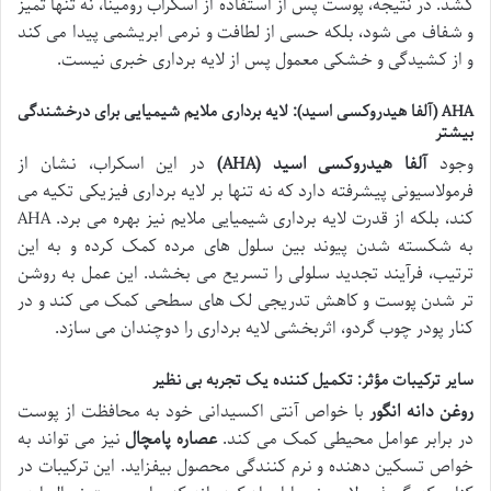
کشد. در نتیجه، پوست پس از استفاده از اسکراب رومینا، نه تنها تمیز
و شفاف می شود، بلکه حسی از لطافت و نرمی ابریشمی پیدا می کند
و از کشیدگی و خشکی معمول پس از لایه برداری خبری نیست.
AHA (آلفا هیدروکسی اسید): لایه برداری ملایم شیمیایی برای درخشندگی
بیشتر
وجود
آلفا هیدروکسی اسید (AHA)
در این اسکراب، نشان از
فرمولاسیونی پیشرفته دارد که نه تنها بر لایه برداری فیزیکی تکیه می
کند، بلکه از قدرت لایه برداری شیمیایی ملایم نیز بهره می برد. AHA
به شکسته شدن پیوند بین سلول های مرده کمک کرده و به این
ترتیب، فرآیند تجدید سلولی را تسریع می بخشد. این عمل به روشن
تر شدن پوست و کاهش تدریجی لک های سطحی کمک می کند و در
کنار پودر چوب گردو، اثربخشی لایه برداری را دوچندان می سازد.
سایر ترکیبات مؤثر: تکمیل کننده یک تجربه بی نظیر
روغن دانه انگور
با خواص آنتی اکسیدانی خود به محافظت از پوست
در برابر عوامل محیطی کمک می کند.
عصاره پامچال
نیز می تواند به
خواص تسکین دهنده و نرم کنندگی محصول بیفزاید. این ترکیبات در