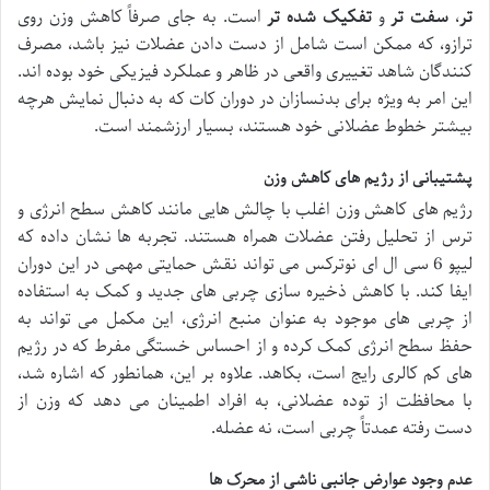
تر
،
سفت تر
و
تفکیک شده تر
است. به جای صرفاً کاهش وزن روی
ترازو، که ممکن است شامل از دست دادن عضلات نیز باشد، مصرف
کنندگان شاهد تغییری واقعی در ظاهر و عملکرد فیزیکی خود بوده اند.
این امر به ویژه برای بدنسازان در دوران کات که به دنبال نمایش هرچه
بیشتر خطوط عضلانی خود هستند، بسیار ارزشمند است.
پشتیبانی از رژیم های کاهش وزن
رژیم های کاهش وزن اغلب با چالش هایی مانند کاهش سطح انرژی و
ترس از تحلیل رفتن عضلات همراه هستند. تجربه ها نشان داده که
لیپو 6 سی ال ای نوترکس می تواند نقش حمایتی مهمی در این دوران
ایفا کند. با کاهش ذخیره سازی چربی های جدید و کمک به استفاده
از چربی های موجود به عنوان منبع انرژی، این مکمل می تواند به
حفظ سطح انرژی کمک کرده و از احساس خستگی مفرط که در رژیم
های کم کالری رایج است، بکاهد. علاوه بر این، همانطور که اشاره شد،
با محافظت از توده عضلانی، به افراد اطمینان می دهد که وزن از
دست رفته عمدتاً چربی است، نه عضله.
عدم وجود عوارض جانبی ناشی از محرک ها