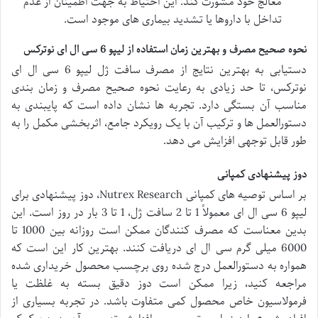
معالج خود مشورت کند. این احتیاط به جهت اطمینان از عدم
تداخل با داروها یا تشدید بیماری های موجود است.
نحوه صحیح مصرف و بهترین زمان استفاده از لیپو 6 سی ال ای نوترکس
دستیابی به بهترین نتایج از مصرف سافت ژل لیپو 6 سی ال ای
نوترکس، تا حد زیادی به رعایت نحوه صحیح مصرف و زمان بندی
مناسب آن بستگی دارد. تجربه ها نشان داده است که پایبندی به
دستورالعمل ها و ترکیب آن با یک رویکرد جامع، اثربخشی مکمل را به
طور قابل توجهی افزایش می دهد.
دوز پیشنهادی کمپانی
بر اساس توصیه های کمپانی Nutrex Research، دوز پیشنهادی برای
لیپو 6 سی ال ای معمولاً 1 تا 2 سافت ژل، 1 تا 3 بار در روز است. این
بدین معناست که مصرف کنندگان ممکن است روزانه بین 1000 تا
6000 میلی گرم سی ال ای دریافت کنند. بهترین کار این است که
همواره به دستورالعمل درج شده روی برچسب محصول خریداری شده
مراجعه کنید، زیرا ممکن است دوز دقیق بسته به غلظت یا
فرمولاسیون خاص محصول کمی متفاوت باشد. در تجربه بسیاری از