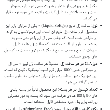
برند:
Nutrex Research – این برند با سابقه طولانی در تولید
مکمل های ورزشی، از اعتبار و شهرت خوبی در بازار برخوردار
است و محصولاتش به دلیل کیفیت و اثربخشی مورد توجه قرار
می گیرند.
نوع:
سافت ژل مایع (Liquid Softgel) – یکی از مزایای بارز این
محصول، فرم سافت ژل مایع آن است. این فرمولاسیون به گونه
ای طراحی شده است که جذب سی ال ای را در بدن تسریع
بخشد. بسیاری از افراد معتقدند که سافت ژل ها به دلیل
سهولت در بلع و جذب سریع تر، گزینه بهتری نسبت به کپسول
های پودری هستند.
دوز CLA در هر سافت ژل:
معمولاً هر سافت ژل لیپو 6 سی ال
ای نوترکس حاوی 1000 میلی گرم اسید لینولئیک کونژوگه است.
این دوز، یک دوز استاندارد و مؤثر برای دستیابی به نتایج مطلوب
در نظر گرفته می شود.
تعداد کپسول در هر بسته:
این محصول غالباً در بسته بندی
های 90 یا 180 عددی عرضه می شود که بسته به دوز مصرفی
روزانه، برای یک دوره مشخص قابل استفاده است.
نکته کلیدی: فاقد محرک بودن (Stimulant-Free):
یکی از مهم