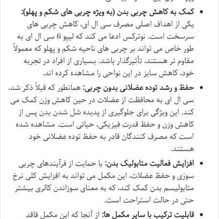
کمک به کاهش چربی بدن (به ویژه چربی های شکم و پهلو):
یکی از اهداف اصلی مصرف سی ال ای، کاهش چربی های
سرسخت است. نوترکس ادعا می کند که لیپو 6 سی ال ای به
طور خاص می تواند بر چربی های ناحیه شکم و پهلو که معمولاً
مقاوم تر هستند، تأثیرگذار باشد. بسیاری از افراد در تجربه
خود، کاهش سایز در این نواحی را مشاهده کرده اند.
حفظ و رشد توده عضلانی بدون چربی:
همانطور که قبلاً ذکر شد،
سی ال ای به محافظت از عضلات در حین کاهش وزن کمک می
کند. این ویژگی برای جلوگیری از پدیده شل شدن بدن پس از
کاهش وزن و حفظ قدرت فیزیکی، حیاتی است. مشاهده شده
است که مصرف کنندگان قادر به حفظ توده عضلانی خود
هستند.
افزایش فعالیت متابولیک بدن:
با حمایت از فرآیندهای چربی
سوزی و حفظ عضلات، این مکمل می تواند به افزایش کلی نرخ
متابولیسم بدن کمک کند، که به معنای سوزاندن کالری بیشتر
حتی در حالت استراحت است.
قابلیت ترکیب با سایر مکمل ها:
از آنجا که این مکمل فاقد