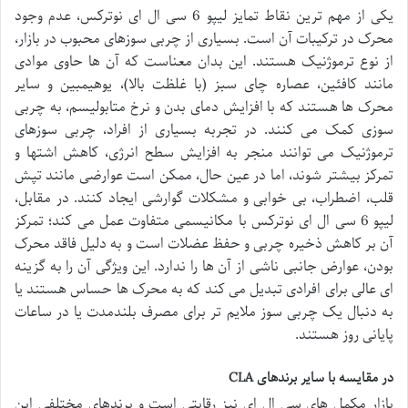
یکی از مهم ترین نقاط تمایز لیپو 6 سی ال ای نوترکس، عدم وجود
محرک در ترکیبات آن است. بسیاری از چربی سوزهای محبوب در بازار،
از نوع ترموژنیک هستند. این بدان معناست که آن ها حاوی موادی
مانند کافئین، عصاره چای سبز (با غلظت بالا)، یوهیمبین و سایر
محرک ها هستند که با افزایش دمای بدن و نرخ متابولیسم، به چربی
سوزی کمک می کنند. در تجربه بسیاری از افراد، چربی سوزهای
ترموژنیک می توانند منجر به افزایش سطح انرژی، کاهش اشتها و
تمرکز بیشتر شوند، اما در عین حال، ممکن است عوارضی مانند تپش
قلب، اضطراب، بی خوابی و مشکلات گوارشی ایجاد کنند. در مقابل،
لیپو 6 سی ال ای نوترکس با مکانیسمی متفاوت عمل می کند؛ تمرکز
آن بر کاهش ذخیره چربی و حفظ عضلات است و به دلیل فاقد محرک
بودن، عوارض جانبی ناشی از آن ها را ندارد. این ویژگی آن را به گزینه
ای عالی برای افرادی تبدیل می کند که به محرک ها حساس هستند یا
به دنبال یک چربی سوز ملایم تر برای مصرف بلندمدت یا در ساعات
پایانی روز هستند.
در مقایسه با سایر برندهای CLA
بازار مکمل های سی ال ای نیز رقابتی است و برندهای مختلفی این