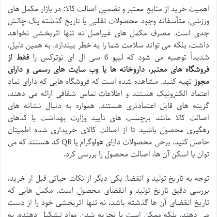
اهمیت خرید از منابع معتبر و تضمین اصالت کالا: در بازار مکمل های
ورزشی، متأسفانه وجود محصولات تقلبی یا تاریخ گذشته یک چالش
جدی است. مصرف مکمل های غیراصل نه تنها اثربخشی نخواهد
داشت، بلکه می تواند سلامت شما را به خطر بیندازد. به همین دلیل،
شدیداً توصیه می شود که لیپو 6 سی ال ای نوترکس را
فقط از
فروشگاه های معتبر، داروخانه ها یا وب سایت های رسمی و دارای
مجوز
تهیه کنید. مشاهده شده است که فروشگاه هایی که دارای نماد
اعتماد الکترونیک هستند و اطلاعات تماس شفافی ارائه می دهند،
گزینه های قابل اعتمادتری هستند. همواره به دنبال نشانه های
اصالت کالا مانند برچسب های تأیید وزارت بهداشت یا کدهای
رهگیری محصول باشید تا از اصالت کالای خریداری شده اطمینان
حاصل کنید. برخی محصولات دارای هولوگرام یا QR کد هستند که می
توان با اسکن آن ها، اصالت محصول را بررسی کرد.
توجه به تاریخ تولید و انقضا: یکی دیگر از نکات حیاتی قبل از خرید،
بررسی دقیق تاریخ تولید و انقضای محصول است. مکمل هایی که
تاریخ انقضای آن ها گذشته باشد، نه تنها اثربخشی خود را از دست
می دهند، بلکه ممکن است با تجزیه شدن مواد تشکیل دهنده، به