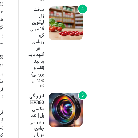
لک
سافت
ها
ژل
هس
لیکوپن
گز
15 میلی
بس
گرم
ویتامور
مخ
– هر
آنچه باید
لک
بدانید
لک
(نقد و
بر
بررسی)
مل
29 تیر
05
فر
لنز رنگی
تی
HV360
مکسی
فر
بل | نقد
ای
و بررسی
زم
جامع،
مزایا و
که