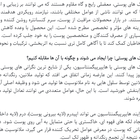
 های پوستی، معضلی رایج و گاه مقاوم هستند که می توانند بر زیبایی و اعت
 که می توانند ناشی از عوامل مختلفی باشند، نیازمند رویکردی هدفمند و
تند. در بازار محصولات مراقبت از پوست، سرم کنسانتره روشن کننده و 
ینه های مؤثر و تخصصی مطرح شده است. این محصول با وعده کاهش ل
یاری از مصرف کنندگان و متخصصین پوست را به خود جلب کرده است. بر
اطبان کمک کند تا با آگاهی کامل تری نسبت به اثربخشی، ترکیبات و نحوه
 های پوستی: چرا ایجاد می شوند و چگونه با آن ها مقابله کنیم؟
 های پوستی یا هایپرپیگمنتاسیون، یکی از شایع ترین نگرانی های پوست
وز پیدا کنند. این عارضه زمانی اتفاق می افتد که تولید ملانین، رنگدان
انین توسط سلول هایی به نام ملانوسیت ها تولید می شود و وظیفه اصلی 
ابنفش خورشید است. با این حال، عوامل متعددی می توانند تعادل تولید مل
ره شوند.
ایند هایپرپیگمنتاسیون می تواند اپیدرم (لایه بیرونی پوست)، درم (لایه داخل
جاد لکه های قهوه ای، خاکستری یا حتی متمایل به آبی روی پوست شود. درک
انی که پوست در معرض عوامل تحریک کننده قرار می گیرد، ملانوسیت ها 
 نتیجه آن تجمع رنگدانه و ظهور لک است.