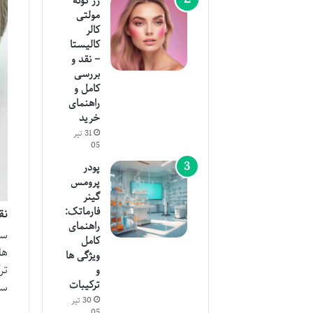
رژ گونه
مولتی
کالر
کالیستا
– نقد و
بررسی
کامل و
راهنمای
خرید
31 تیر
05
پودر
پرومس
گینر
فارماتک:
نق
راهنمای
سر
کامل
ها
ویژگی ها
تر
و
ترکیبات
سل
30 تیر
05