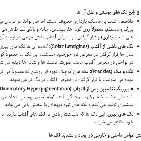
واع رایج لک های پوستی و علل آن ها
ملاسما:
اغلب به ماسک بارداری معروف است، اما می تواند در مردان نی
بزرگ و نامنظم، معمولاً روی گونه ها، پیشانی، چانه و بالای لب ظاهر م
های ضد بارداری) و قرار گرفتن در معرض آفتاب نقش مهمی در ایجاد آن 
لک های ناشی از آفتاب (Solar Lentigines):
که به آن ها لکه های پیری
سال ها قرار گرفتن در معرض نور خورشید هستند. این لک ها معمولاً ک
در نواحی در معرض آفتاب مانند صورت، دست ها و شانه ها دیده می شو
کک و مک (Freckles):
لکه های کوچک قهوه ای روشن که معمولاً در افرا
دیده می شوند و با قرار گرفتن در معرض آفتاب پررنگ تر می شوند.
هایپرپیگمنتاسیون پس از التهاب (PIH – Post-Inflammatory Hyperpigmentation):
التهاباتی مانند آکنه، زخم، سوختگی یا هر گونه آسیب پوستی ایجاد م
بیشتری تولید می کند و لکه های تیره قهوه ای یا بنفش باقی می ماند.
لک های پیری:
این لک ها که شباهت زیادی به لک های آفتاب دارند، با
خود، ظاهر می شوند.
ش عوامل داخلی و خارجی در ایجاد و تشدید لک ها