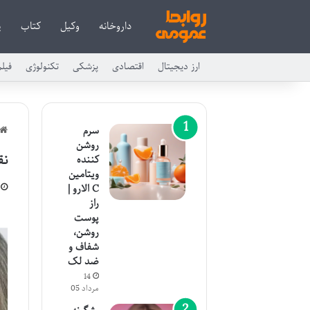
داروخانه
وکیل
کتاب
پ
ارز دیجیتال
اقتصادی
پزشکی
تکنولوژی
فیل
سرم
روشن
نق
کننده
ویتامین
C الارو |
راز
پوست
روشن،
شفاف و
ضد لک
14
مرداد 05