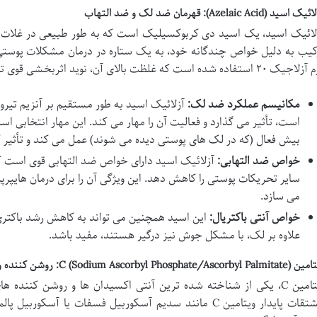
 اسید (Azelaic Acid): قهرمان ضد لک و ضد التهاب
لائیک اسید، یک اسید دی کربوکسیلیک است که به طور طبیعی در غلات ما
کیب به دلیل خواص چندگانه خود، به یک ستاره در درمان مشکلات پوستی 
 ۲۰ استفاده شده است که غلظت بالای آن، نوید اثربخشی قوی تر را می دهد.
مکانیسم عملکرد ضد لک:
آزلائیک اسید به طور مستقیم بر آنزیم تیروز
است، تأثیر می گذارد و فعالیت آن را مهار می کند. این مهار انتخابی اس
بیش فعال (که در لک های پوستی دیده می شوند) عمل می کند و تأثیر ک
خواص ضد التهابی:
آزلائیک اسید دارای خواص ضد التهابی قوی است که م
می سازد.
خواص آنتی باکتریال:
این اسید همچنین می تواند به کاهش رشد باکتری 
علاوه بر لک، با مشکل جوش نیز درگیر هستند، مفید باشد.
C (Sodium Ascorbyl Phosphate/Ascorb): روشن کننده و آنتی اکسیدان قوی
ویتامین C، یکی از شناخته شده ترین آنتی اکسیدان ها و روشن کنند
مشتقات پایدار ویتامین C مانند سدیم آسکوربیل فسفات یا آ