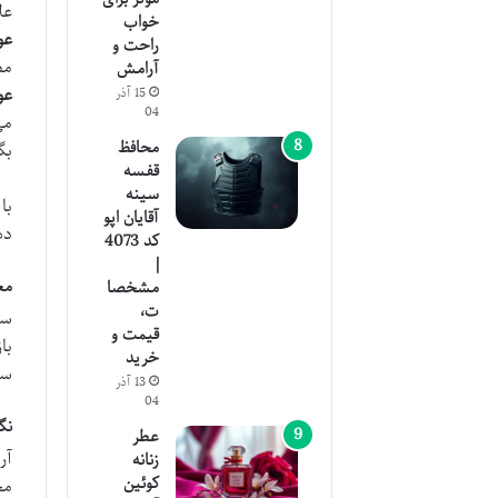
عل
خواب
عو
راحت و
مص
آرامش
عو
15 آذر
04
می
محافظ
بگ
قفسه
سینه
با
آقایان اپو
ده
کد 4073
|
مع
مشخصا
ت،
سر
قیمت و
با
خرید
سا
13 آذر
04
نگ
عطر
آر
زنانه
کوئین
مح