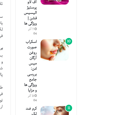
آف لاو
تل
پرستیژ
الیسیس
سر
فشن |
یا
ویژگی ها
لک
7 آذر
04
فر
اسکراب
صورت
بر
روغن
بس
آرگان
و 
میس
ادن:
بررسی
پا
جامع
ویژگی ها
طر
و مزایا
3 آذر
تو
04
ار
کرم ضد
لک