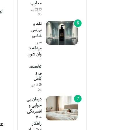
معایب
21 تیر
ان
05
نقد و
بررسی
شامپو
سر
مردانه د
وان شون
–
تخصص
ی و
کامل
2 دی
04
درمان بی
خوابی و
افسردگی
– ۷
راهکار
نق
موثر برای