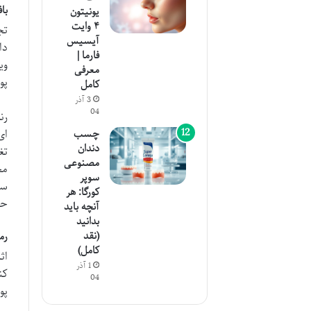
با
یونیتون
۴ وایت
تج
آیسیس
دا
فارما |
وی
معرفی
پو
کامل
3 آذر
04
رن
چسب
ای
دندان
تغ
مصنوعی
مح
سوپر
سر
کورگا: هر
حس
آنچه باید
بدانید
(نقد
رم
کامل)
اث
1 آذر
کن
04
پو