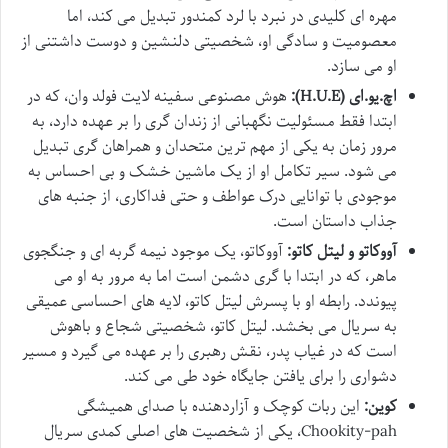
مهره ای کلیدی در نبرد با لرد کمندور تبدیل می کند، اما
معصومیت و سادگی او، شخصیتی دلنشین و دوست داشتنی از
او می سازد.
اچ.یو.ای (H.U.E):
هوش مصنوعی سفینه لایت فولد وان، که در
ابتدا فقط مسئولیت نگهبانی از زندان گری را بر عهده دارد، به
مرور زمان به یکی از مهم ترین متحدان و همراهان گری تبدیل
می شود. سیر تکامل او از یک ماشین خشک و بی احساس به
موجودی با توانایی درک عواطف و حتی فداکاری، از جنبه های
جذاب داستان است.
آووکاتو و لیتل کاتو:
آووکاتو، یک موجود نیمه گربه ای و جنگجوی
ماهر، که در ابتدا با گری دشمن است اما به مرور به او می
پیوندد. رابطه او با پسرش لیتل کاتو، لایه های احساسی عمیقی
به سریال می بخشد. لیتل کاتو، شخصیتی شجاع و باهوش
است که در غیاب پدر، نقش رهبری را بر عهده می گیرد و مسیر
دشواری را برای یافتن جایگاه خود طی می کند.
کوین:
این ربات کوچک و آزاردهنده با صدای همیشگی
Chookity-pah، یکی از شخصیت های اصلی کمدی سریال