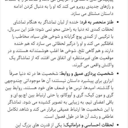
و رازهای جدیدی روبرو می کند که او را به دنبال کردن ادامه
داستان مشتاق می سازد.
طنز منحصر به فرد:
خنده از لبان تماشاگر به هنگام تماشای
لحظات کمدی ته دنیا به راحتی محو نمی شود؛ طنز این سریال،
با ترکیبی از کمدی پوچ گرایانه و شوخی های سیاه، مخاطب را
غافلگیر می کند و او را درگیر لحظاتی می سازد که هم خنده
دارند و هم گاهی تلخ. شوخی ها اغلب هوشمندانه هستند و در
موقعیت های غیرمنتظره ای اتفاق می افتند که از تماشاگر یک
واکنش واقعی می گیرند.
شخصیت پردازی عمیق و روابط:
شخصیت ها در ته دنیا صرفاً
ابزاری برای پیشبرد داستان نیستند؛ آن ها موجوداتی چندوجهی
با گذشته، امیدها، ترس ها و ضعف های خود هستند. روابط بین
گری و مون کیک، گری و آووکاتو، یا حتی ارتباط بین اچ.یو.ای و
باقی اعضای تیم، به زیبایی به تصویر کشیده می شود. تماشاگر
با این شخصیت ها ارتباط عمیقی برقرار می کند و شاهد تکامل
عاطفی و رشد آن ها در طول فصول است.
لحظات احساسی و دراماتیک:
یکی از قدرت های بزرگ این