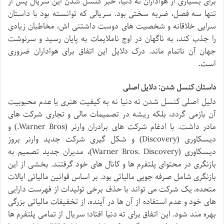
برای بسیاری از هواداران ته دنیا، خبر کنسل شدن این سریال پس از
تنها سه فصل، ضربه سختی بود. سریالی که توانسته بود با داستان
سرایی خلاقانه و شخصیت های دوست داشتنی اش، مخاطبان زیادی
را جذب کند، به ناگهان در اوج ناملایمات به پایان رسید و سرنوشت
جهان آن ناتمام ماند. درک دلایل این اتفاق برای هواداران ضروری
است.
داستان کنسل شدن: دلایل اصلی
دلیل اصلی کنسل شدن ته دنیا نه به کیفیت هنری یا عدم محبوبیت
آن بازمی گردد، بلکه ریشه در تصمیمات مالی و تجاری شرکت های
مادر داشت. با ادغام شرکت های برادران وارنر (Warner Bros.) و
دیسکاوری (Discovery) و شکل گیری شرکت جدید وارنر بروز
دیسکاوری (Warner Bros. Discovery)، مدیران جدید تصمیم به
بازنگری در محتوای پلتفرم ها و کانال های خود گرفتند. بخشی از این
بازنگری شامل صرفه جویی مالیاتی بود. بر اساس قوانین مالیاتی ایالات
متحده، یک شرکت می تواند با حذف برخی تولیدات از فهرست دارایی
های خود و عدم استفاده از آن ها در آینده، از تخفیفات مالیاتی بزرگی
بهره مند شود. این اتفاق برای ته دنیا افتاد؛ سریال از تمامی پلتفرم ها