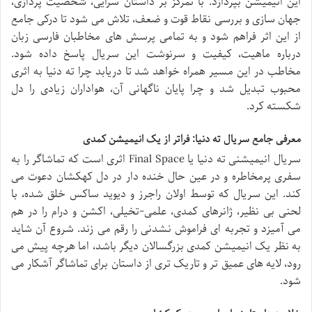
این انیمیشن بپردازد. با تمرکز بر داستان سرایی، شخصیت پردازی،
جهان سازی و بررسی نقاط قوت و ضعف، تلاش می شود تا درکی جامع
از این اثر فراهم شود و به تمامی پرسش های مخاطبان فارسی زبان
درباره ماهیت، کیفیت و سرنوشت این سریال پاسخ داده شود.
مخاطب در این مسیر همراه خواهد شد تا دریابد چرا ته دنیا به اثری
محبوب تبدیل شد و چرا پایان ناگهانی آن، هواداران زیادی را دل
شکسته کرد.
معرفی جامع سریال ته دنیا: فراتر از یک انیمیشن کمدی
سریال انیمیشنی ته دنیا یا Final Space اثری است که تماشاگر را به
سفری پرمخاطره و در عین حال خنده دار در دل کهکشان دعوت می
کند. این سریال که توسط اولان راجرز و دیوید ساکس خلق شده، با
لحنی بی نظیر، ژانرهای کمدی، علمی-تخیلی، اکشن و درام را در هم
می آمیزد و تجربه ای فراموش نشدنی را رقم می زند. شروع آن شاید
به نظر یک انیمیشن کمدی بزرگسالان دیگر باشد، اما هرچه پیش می
رود، لایه های عمیق تر و تاریک تری از داستان برای تماشاگر آشکار می
شود.