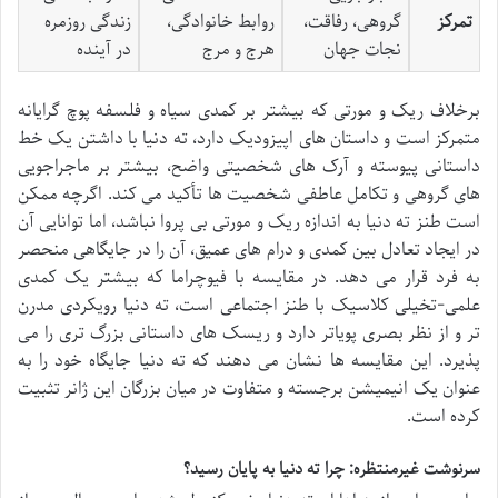
تمرکز
گروهی، رفاقت،
روابط خانوادگی،
زندگی روزمره
نجات جهان
هرج و مرج
در آینده
برخلاف ریک و مورتی که بیشتر بر کمدی سیاه و فلسفه پوچ گرایانه
متمرکز است و داستان های اپیزودیک دارد، ته دنیا با داشتن یک خط
داستانی پیوسته و آرک های شخصیتی واضح، بیشتر بر ماجراجویی
های گروهی و تکامل عاطفی شخصیت ها تأکید می کند. اگرچه ممکن
است طنز ته دنیا به اندازه ریک و مورتی بی پروا نباشد، اما توانایی آن
در ایجاد تعادل بین کمدی و درام های عمیق، آن را در جایگاهی منحصر
به فرد قرار می دهد. در مقایسه با فیوچراما که بیشتر یک کمدی
علمی-تخیلی کلاسیک با طنز اجتماعی است، ته دنیا رویکردی مدرن
تر و از نظر بصری پویاتر دارد و ریسک های داستانی بزرگ تری را می
پذیرد. این مقایسه ها نشان می دهند که ته دنیا جایگاه خود را به
عنوان یک انیمیشن برجسته و متفاوت در میان بزرگان این ژانر تثبیت
کرده است.
سرنوشت غیرمنتظره: چرا ته دنیا به پایان رسید؟