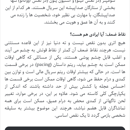
سومپتر (در نقش کیتو) و استیون یئون (در نقش آووکاتو) تنها
بخشی از ستارگان صداپیشه این سریال هستند. هر کدام از این
صداپیشگان، با مهارت بی نظیر خود، شخصیت ها را زنده می
کنند و به آن ها عمق و هویت می بخشند.
نقاط ضعف: آیا ایرادی هم هست؟
هیچ اثری بدون نقص نیست و ته دنیا نیز از این قاعده مستثنی
نیست، هرچند نقاط ضعف آن کمتر از نقاط قوتش به چشم می آیند
و اغلب قابل چشم پوشی هستند. یکی از مسائلی که گاهی اوقات
ممکن است به چشم بیاید، ریتم داستان (pacing) در برخی قسمت
ها است. در حالی که بیشتر اوقات ریتم سریال عالی است و توازن بین
کمدی و درام حفظ می شود، گاهی اوقات ممکن است برخی قسمت ها
احساس عجله یا کشش بیش از حد داشته باشند که اندکی از
یکپارچگی کلی کاسته می شود. علاوه بر این، در برخی موارد، تغییر
لحن ناگهانی از کمدی محض به درام عمیق، ممکن است برای همه
تماشاگران قابل هضم نباشد، هرچند این موضوع بیشتر به سلیقه
شخصی بازمی گردد تا یک نقص اساسی.