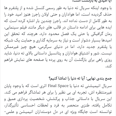
آیا امیدی به بازگشت است؟
با وجود اینکه سریال ته دنیا به طور رسمی کنسل شده و از پلتفرم ها
حذف گردیده است، اما هواداران و حتی اولان راجرز هنوز امید خود را
به طور کامل از دست نداده اند. راجرز چندین بار اشاره کرده است که
ایده هایی برای ادامه داستان در قالب های دیگر مانند فیلم سینمایی،
رمان گرافیکی یا حتی یک فصل محدود دارد. هرچند که تحقق این
امیدها بسیار دشوار است و نیاز به سرمایه گذاری و حمایت یک شبکه
یا پلتفرم جدید دارد، اما در دنیای سرگرمی، هیچ چیز غیرممکن
نیست. شور و اشتیاق هواداران و پتانسیل داستانی بالای ته دنیا، شاید
روزی راهی برای بازگشت آن به روی پرده یا صفحه های نمایش فراهم
کند.
جمع بندی نهایی: آیا ته دنیا را تماشا کنیم؟
سریال انیمیشنی ته دنیا یا Final Space اثری است که با وجود پایان
غیرمنتظره اش، تجربه ای بی نظیر را برای هر تماشاگر فراهم می کند.
این سریال با داستانی جذاب و پرکشش، شخصیت پردازی عمیق و
تکامل یافته، طنزی منحصر به فرد و لحظات احساسی تأثیرگذار،
توانسته است جایگاه ویژه ای در دل دوستداران انیمیشن و علمی-