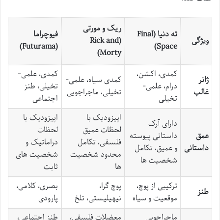
ریک و مورتی
ته دنیا (Final
فیوچراما
ویژگی
(Rick and
(Futurama)
Space)
Morty)
کمدی، اکشن،
کمدی، علمی-
ژانر
کمدی سیاه، علمی-
درام، علمی-
تخیلی، طنز
غالب
تخیلی، ماجراجویی
تخیلی
اجتماعی
اپیزودیک با
اپیزودیک با
دارای آرک
لحظات عمیق
لحظات
عمق
داستانی پیوسته
فلسفی، تکامل
دراماتیک و
داستانی
و عمیق، تکامل
محدود شخصیت
شخصیت های
شخصیت ها
ها
ثابت
ترکیبی از پوچ،
پوچ گرا،
بصری، کلامی،
طنز
موقعیت و سیاه
نیهیلیستی، تلخ
پارودی
ماجراجویی
معضلات فلسفی،
طنز اجتماعی،