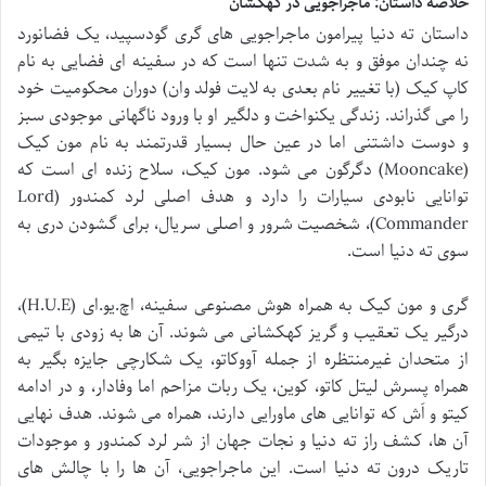
خلاصه داستان: ماجراجویی در کهکشان
داستان ته دنیا پیرامون ماجراجویی های گری گودسپید، یک فضانورد
نه چندان موفق و به شدت تنها است که در سفینه ای فضایی به نام
کاپ کیک (با تغییر نام بعدی به لایت فولد وان) دوران محکومیت خود
را می گذراند. زندگی یکنواخت و دلگیر او با ورود ناگهانی موجودی سبز
و دوست داشتنی اما در عین حال بسیار قدرتمند به نام مون کیک
(Mooncake) دگرگون می شود. مون کیک، سلاح زنده ای است که
توانایی نابودی سیارات را دارد و هدف اصلی لرد کمندور (Lord
Commander)، شخصیت شرور و اصلی سریال، برای گشودن دری به
سوی ته دنیا است.
گری و مون کیک به همراه هوش مصنوعی سفینه، اچ.یو.ای (H.U.E)،
درگیر یک تعقیب و گریز کهکشانی می شوند. آن ها به زودی با تیمی
از متحدان غیرمنتظره از جمله آووکاتو، یک شکارچی جایزه بگیر به
همراه پسرش لیتل کاتو، کوین، یک ربات مزاحم اما وفادار، و در ادامه
کیتو و اَش که توانایی های ماورایی دارند، همراه می شوند. هدف نهایی
آن ها، کشف راز ته دنیا و نجات جهان از شر لرد کمندور و موجودات
تاریک درون ته دنیا است. این ماجراجویی، آن ها را با چالش های