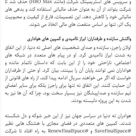
و سرویس های استریمینگ شرکت (مانند HBO Max) حذف شد تا
شرکت بتواند از آن به عنوان حذف مالیاتی استفاده کند و بدهی های
مالیاتی خود را کاهش دهد. این تصمیمات، فارغ از کیفیت و محبوبیت
یک اثر، تنها بر اساس منفعت های مالی اتخاذ می شوند.
واکنش سازنده و طرفداران: ابراز ناامیدی و کمپین های هواداری
اولان راجرز، سازنده و صدای شخصیت های اصلی ته دنیا، از این اتفاق
به شدت ابراز ناامیدی کرد. او در پیام های متعدد در شبکه های
اجتماعی، ناراحتی خود را از این بابت که داستان ناتمام مانده و
هواداران نمی توانند پایان آن را ببینند، بیان کرد. او حتی از طرفداران
خواست که اگر می خواهند سریال ادامه پیدا کند، از راه های قانونی از
آن حمایت کنند. این اتفاق نه تنها برای راجرز بلکه برای سایر اعضای
تیم سازنده و صداپیشگان نیز بسیار سخت بود، چرا که آن ها نیز به
شدت به این پروژه دلبسته بودند.
هوادران ته دنیا در سراسر جهان نیز از این خبر شوکه و دل شکسته
شدند. کمپین های متعددی در فضای مجازی با هشتگ هایی نظیر
#SaveFinalSpace و #RenewFinalSpace به راه افتاد تا شرکت