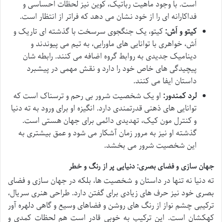
است. با وجود ماهیت رباتیک، کوین نیز لحظات احساسی و
فداکارانه ای را از خود نشان می دهد که فراتر از انتظار است.
کیتو و اَش:
کیتو، یک جنگجوی سرسخت با گذشته ای تاریک و
اَش، خواهری با توانایی های ماورایی، به تیم می پیوندند و
دینامیک جدیدی به روابط گروه اضافه می کنند. رابطه شان
پیچیدگی های خاص خود را دارد و نقش مهمی در پیشبرد
داستان ایفا می کنند.
لرد کمندور:
او یک شخصیت شرور بی رحم و ترسناک است که
توانایی های ذهنی قدرتمندی دارد. انگیزه او برای ورود به ته دنیا
و کنترل مون کیک، تهدیدی دائمی برای جهان هستی است.
گذشته او نیز به مرور زمان آشکار می شود و عمق بیشتری به
این شخصیت شرور می بخشد.
جهان سازی و فضای بصری: دنیایی پر از رنگ و خطر
ته دنیا نه تنها در داستان و شخصیت ها، بلکه در جهان سازی و فضای
بصری خود نیز حرف های زیادی برای گفتن دارد. طراحی هنری سریال،
ترکیبی چشم نواز از رنگ های روشن و فضاهای وسیع و گاهی دلهره آور
کهکشان است. این ترکیب به خوبی قادر است هم لحظات کمدی و