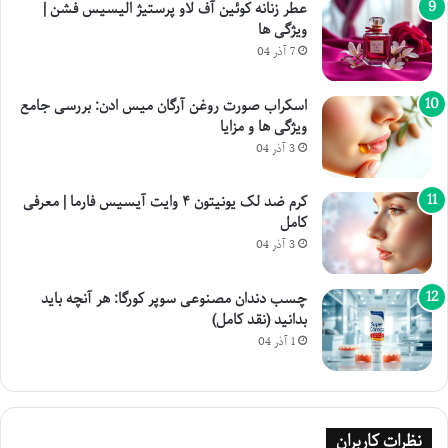
عطر زنانه کوئین آف لاو پرستیژ الیسیس فشن |
ویژگی ها
7 آذر 04
اسکراب صورت روغن آرگان میس ادن: بررسی جامع
ویژگی ها و مزایا
3 آذر 04
کرم ضد لک یونیتون ۴ وایت آیسیس فارما | معرفی
کامل
3 آذر 04
چسب دندان مصنوعی سوپر کورگا: هر آنچه باید
بدانید (نقد کامل)
1 آذر 04
نظرات کاربران