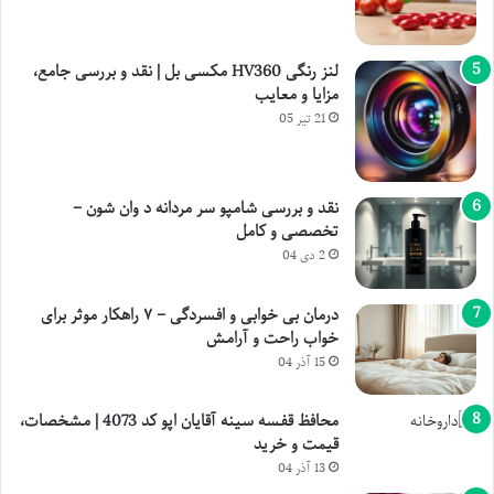
لنز رنگی HV360 مکسی بل | نقد و بررسی جامع،
مزایا و معایب
21 تیر 05
نقد و بررسی شامپو سر مردانه د وان شون –
تخصصی و کامل
2 دی 04
درمان بی خوابی و افسردگی – ۷ راهکار موثر برای
خواب راحت و آرامش
15 آذر 04
محافظ قفسه سینه آقایان اپو کد 4073 | مشخصات،
قیمت و خرید
13 آذر 04