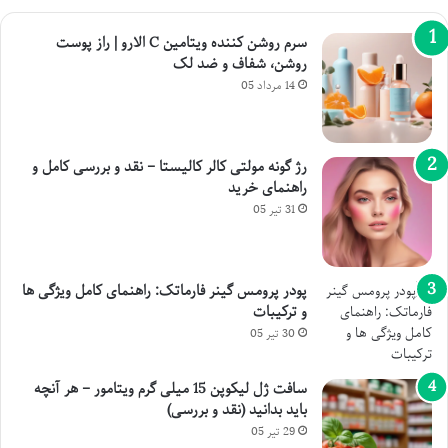
سرم روشن کننده ویتامین C الارو | راز پوست
روشن، شفاف و ضد لک
14 مرداد 05
رژ گونه مولتی کالر کالیستا – نقد و بررسی کامل و
راهنمای خرید
31 تیر 05
پودر پرومس گینر فارماتک: راهنمای کامل ویژگی ها
و ترکیبات
30 تیر 05
سافت ژل لیکوپن 15 میلی گرم ویتامور – هر آنچه
باید بدانید (نقد و بررسی)
29 تیر 05