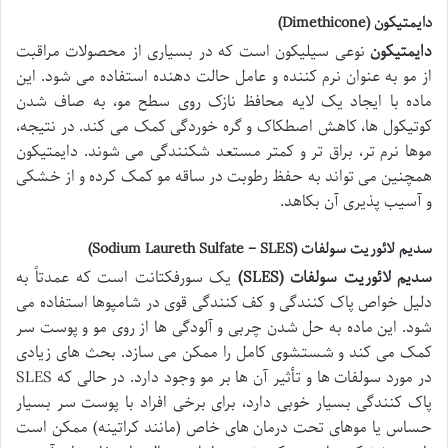
دایمتیکون (Dimethicone)
دایمتیکون
نوعی سیلیکون است که در بسیاری از محصولات مراقبت
از مو به عنوان نرم کننده و عامل حالت دهنده استفاده می شود. این
ماده با ایجاد یک لایه محافظ نازک روی سطح مو، به صاف شدن
کوتیکول ها، کاهش اصطکاک و گره خوردگی کمک می کند. در نتیجه،
موها نرم تر، براق تر و کمتر مستعد شکنندگی می شوند. دایمتیکون
همچنین می تواند به حفظ رطوبت در ساقه مو کمک کرده و از خشکی
و آسیب پذیری آن بکاهد.
سدیم لائوریت سولفات (Sodium Laureth Sulfate – SLES)
سدیم لائوریت سولفات (SLES)
یک سورفکتانت است که عمدتاً به
دلیل خواص پاک کنندگی و کف کنندگی قوی در شامپوها استفاده می
شود. این ماده به حل شدن چربی و آلودگی ها از روی مو و پوست سر
کمک می کند و شستشوی کامل را ممکن می سازد. بحث های زیادی
در مورد سولفات ها و تأثیر آن ها بر مو وجود دارد. در حالی که SLES
پاک کنندگی بسیار خوبی دارد، برای برخی افراد با پوست سر بسیار
حساس یا موهای تحت درمان های خاص (مانند کراتینه) ممکن است