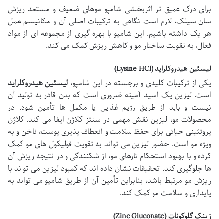
برای درک عمیق تر اثربخشی شامپو موهای ضعیف و مستعد ریزش
سان سیلک، لازم است نگاهی به ترکیبات اصلی آن و مکانیسم عمل
هر یک داشته باشیم. این شامپو با بهره گیری از مجموعه ای از مواد
فعال، به تقویت ساختار مو و کاهش ریزش کمک می کند.
لیسئین هیدروکلراید (Lysine HCl)
یکی از ترکیبات کلیدی و برجسته در این شامپو،
لیسئین هیدروکلراید
است. لیزین یک اسید آمینه ضروری است که بدن قادر به تولید آن
نیست و باید از طریق رژیم غذایی یا مکمل ها تأمین شود. در
محصولات مو، لیزین نقش مهمی در سنتز کلاژن ایفا می کند. کلاژن
پروتئینی حیاتی برای حفظ سلامت و انعطاف پذیری پوست، ناخن و به
ویژه مو است. حضور لیزین می تواند به تقویت فولیکول های مو کمک
کرده و با بهبود استحکام تارهای مو، از شکنندگی و در نتیجه ریزش آن
ها جلوگیری کند. تحقیقات نشان داده اند که کمبود لیزین می تواند با
ریزش مو مرتبط باشد، بنابراین تأمین آن از طریق شامپو می تواند به
پایداری و سلامت مو کمک کند.
زینک گلوکونات (Zinc Gluconate)