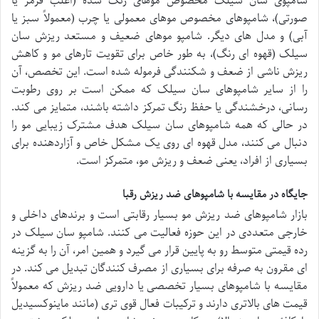
شامپوی سان سیلک مخصوص موهای رنگ شده (اغلب قرمز یا
صورتی)، شامپوهای مخصوص موهای معمولی یا چرب (معمولاً سبز یا
آبی) و مدل های دیگر. شامپو موهای ضعیف و مستعد ریزش سان
سیلک (قهوه ای رنگ)، به طور خاص برای تقویت تارهای مو و کاهش
ریزش ناشی از ضعف و شکنندگی فرموله شده است. این تخصص، آن
را از سایر شامپوهای سان سیلک که ممکن است بر روی رطوبت
رسانی، درخشندگی یا حفظ رنگ تمرکز داشته باشند، متمایز می کند.
در حالی که همه شامپوهای سان سیلک هدف مشترک زیبایی مو را
دنبال می کنند، مدل قهوه ای روی یک مشکل خاص و آزاردهنده برای
بسیاری از افراد، یعنی ضعف و ریزش مو، متمرکز است.
جایگاه در مقایسه با شامپوهای ضد ریزش رقبا
بازار شامپوهای ضد ریزش مو بسیار رقابتی است و برندهای داخلی و
خارجی متعددی در این حوزه فعالیت می کنند. شامپو سان سیلک در
رده قیمتی متوسط رو به پایین قرار می گیرد و همین امر، آن را به گزینه
ای مقرون به صرفه برای بسیاری از مصرف کنندگان تبدیل می کند. در
مقایسه با شامپوهای بسیار تخصصی یا دارویی ضد ریزش که معمولاً
قیمت های بالاتری دارند و ترکیبات فعال قوی تری (مانند ماینوکسیدیل