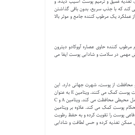
 تغذیه عمیق و ترمیم پوست آسیب دیده، و
کند که با جذب سریع، بدون باقی گذاشتن
از عملکرد یک مرطوب کننده جامع و موثر بالا
مرطوب کننده حاوی عصاره آووکادو دیترون
ش مهمی در سلامت و شادابی پوست ایفا می
 و محافظت از پوست، شهرت جهانی دارد. این
عصاره سرشار از ویتامین های A، C، E و D است که هر کدام به نوعی به سلامت پوست کمک می کنند. ویتامین E به عنوان
یک آنتی اکسیدان قوی، از پوست در برابر آسیب های رادیکال های آزاد و عوامل محیطی محافظت می کند. ویتامین A و C
تحکام پوست کمک می کند. علاوه بر ویتامین
ب ضروری مانند امگا ۳ و امگا ۶ است که سد دفاعی پوست را تقویت کرده و به حفظ رطوبت
ل ممکن تغذیه کرده و حس لطافت و شادابی