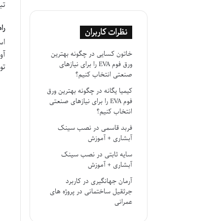
تب
را
نظرات کاربران
اس
آو
خاتون کسایی
در
چگونه بهترین
ورق فوم EVA را برای نیازهای
تو
صنعتی انتخاب کنیم؟
کیمیا یگانه
در
چگونه بهترین ورق
فوم EVA را برای نیازهای صنعتی
انتخاب کنیم؟
فربد قاسمی
در
نصب سینک
آبشاری + آموزش
سایه ثابتی
در
نصب سینک
آبشاری + آموزش
آرمان جهانگیری
در
کاربرد
جرثقیل ساختمانی در پروژه های
عمرانی