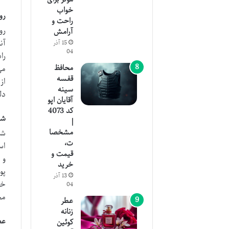
خواب
رو
راحت و
رو
آرامش
15 آذر
04
را
محافظ
می
قفسه
از
سینه
دل
آقایان اپو
کد 4073
شی
|
مشخصا
شی
ت،
قیمت و
و 
خرید
پو
13 آذر
خش
04
مح
عطر
زنانه
عص
کوئین