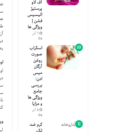
آف لاو
عص
پرستیژ
سر
الیسیس
عص
فشن |
طو
ویژگی ها
آز
7 آذر
04
در
به
اسکراب
صورت
روغن
او
آرگان
میس
در
ادن:
سل
بررسی
جامع
سد
ویژگی ها
نا
و مزایا
کن
3 آذر
04
وی
کرم ضد
ای
لک