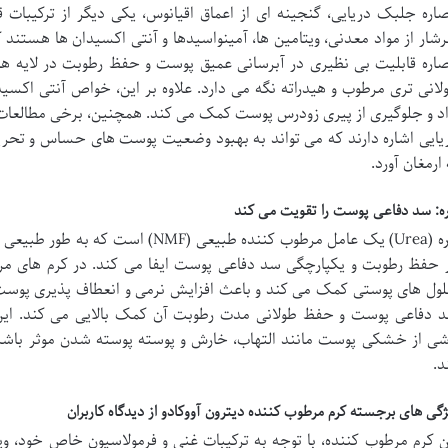
اره جلبک دریایی، گنجینه ای از اعماق اقیانوس، یکی دیگر از ترکیبات
شار از مواد معدنی، ویتامین ها، آمینواسیدها و آنتی اکسیدان ها هستند
اره قابلیت بی نظیری در آبرسانی عمیق پوست و حفظ رطوبت در لایه های
لانی تری مرطوب و هیدراته نگه می دارد. علاوه بر این، خواص آنتی اکسید
اد و جلوگیری از پیری زودرس پوست کمک می کند. همچنین، برخی مطالعات
یایی اشاره دارند که می تواند به بهبود وضعیت پوست های حساس و تحر
 ارمغان آورد.
ره: سد دفاعی پوست را تقویت می کند
اوره (Urea) یک عامل مرطوب کننده طبیعی
 حفظ رطوبت و یکپارچگی سد دفاعی پوست ایفا می کند. در کرم های مرط
ول های پوستی کمک می کند و باعث افزایش نرمی و انعطاف پذیری پوست م
 دفاعی پوست و حفظ طولانی مدت رطوبت آن کمک بالایی می کند. این
شی از خشکی پوست مانند التهاب، خارش و پوسته پوسته شدن موثر باشد
د.
ژگی های برجسته کرم مرطوب کننده دیترون آووکادو از دیدگاه کاربران
ن کرم مرطوب کننده، با توجه به ترکیبات غنی و فرمولاسیون خاص خود، ویژ