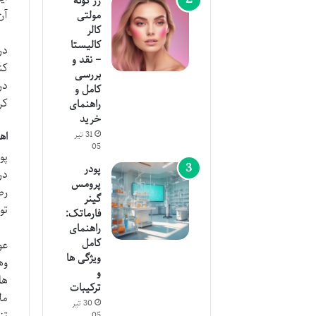
رژ گونه
آن
مولتی
کالر
کالیستا
در
– نقد و
کن
بررسی
در
کامل و
کر
راهنمای
خرید
31 تیر
اه
05
پو
پودر
در
پرومس
رط
گینر
تو
فارماتک:
راهنمای
کامل
عو
ویژگی ها
وه
و
ها
ترکیبات
مل
30 تیر
تن
05