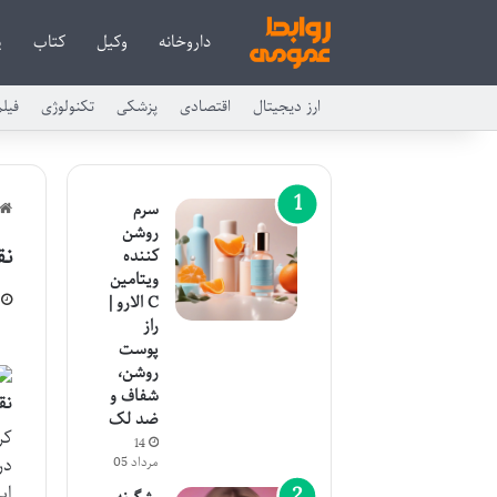
داروخانه
وکیل
کتاب
پ
ارز دیجیتال
اقتصادی
پزشکی
تکنولوژی
فیل
سرم
روشن
نق
کننده
ویتامین
C الارو |
راز
پوست
روشن،
شفاف و
نق
ضد لک
کر
14
در
مرداد 05
ای