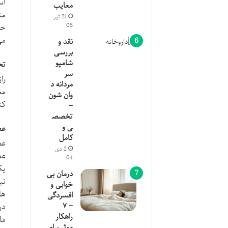
اس
معایب
من
21 تیر
05
حس
می
نقد و
بررسی
شامپو
تح
سر
را
مردانه د
مج
وان شون
کن
–
تخصص
ی و
عص
کامل
عص
2 دی
04
درمان بی
نی
خوابی و
افسردگی
– ۷
در
راهکار
ما
موثر برای