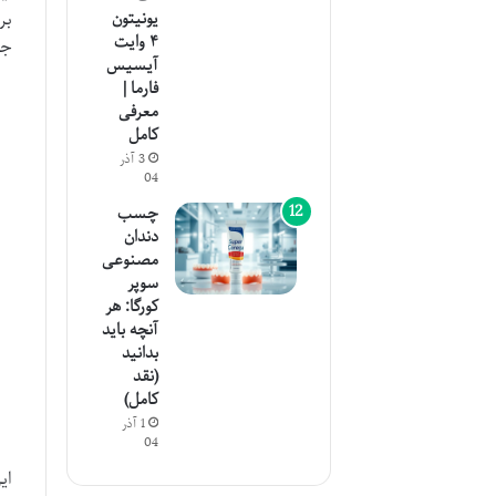
بر
یونیتون
۴ وایت
جم
آیسیس
فارما |
معرفی
کامل
3 آذر
04
چسب
دندان
مصنوعی
سوپر
کورگا: هر
آنچه باید
بدانید
(نقد
کامل)
1 آذر
04
ای