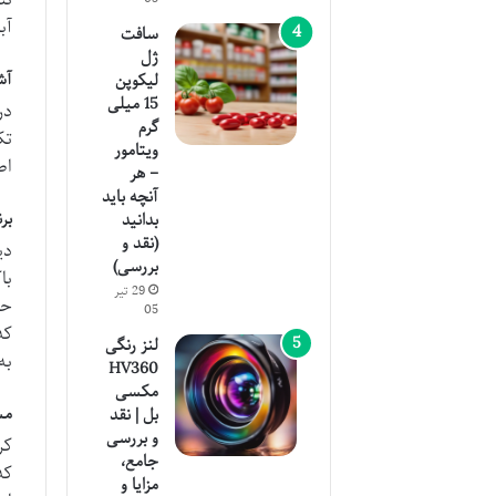
آب
سافت
ژل
آش
لیکوپن
15 میلی
در
گرم
تک
ویتامور
اص
– هر
آنچه باید
بر
بدانید
(نقد و
دی
بررسی)
با
29 تیر
حا
05
که
لنز رنگی
به
HV360
مکسی
مش
بل | نقد
و بررسی
جامع،
که
مزایا و