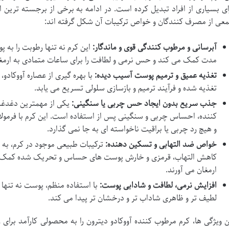
ای بسیاری از افراد تبدیل کرده است. در ادامه به برخی از برجسته ترین 
عی از مصرف کنندگان و خواص ترکیبات آن شکل گرفته اند:
آبرسانی و مرطوب کنندگی قوی و ماندگار:
این کرم نه تنها رطوبت را به 
مدت کمک می کند و حس نرمی و لطافت را برای ساعات متمادی به ارمغا
تغذیه عمیق و ترمیم پوست آسیب دیده:
با بهره گیری از عصاره آووکادو
تغذیه شده و فرآیند ترمیم و بازسازی سلولی تسریع می یابد.
جذب سریع بدون ایجاد حس چربی یا سنگینی:
یکی از مهمترین دغدغه
کننده، احساس چربی و سنگینی پس از استفاده است. این کرم با فر
و هیچ رد چربی یا براقیت ناخواسته ای به جا نمی گذارد.
خواص ضد التهابی و تسکین دهنده:
ترکیبات طبیعی موجود در کرم، به و
کاهش التهاب، قرمزی و خارش پوست های حساس و تحریک شده کمک می 
ارمغان می آورند.
افزایش نرمی، لطافت و شادابی پوست:
با استفاده منظم، پوست نه تنها 
لطیف تر و ظاهری شاداب تر و درخشان تر پیدا می کند.
ن ویژگی ها، کرم مرطوب کننده آووکادو دیترون را به محصولی کارآمد برا