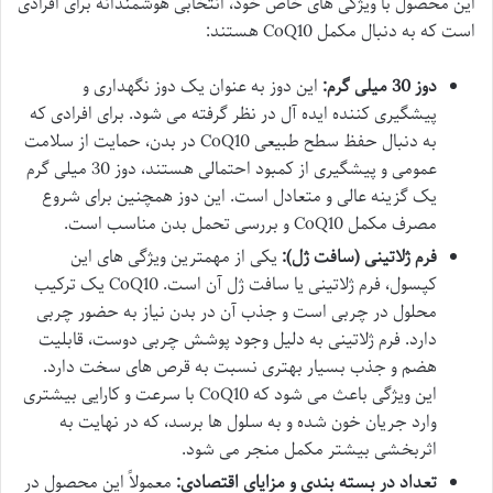
این محصول با ویژگی های خاص خود، انتخابی هوشمندانه برای افرادی
است که به دنبال مکمل CoQ10 هستند:
دوز 30 میلی گرم:
این دوز به عنوان یک دوز نگهداری و
پیشگیری کننده ایده آل در نظر گرفته می شود. برای افرادی که
به دنبال حفظ سطح طبیعی CoQ10 در بدن، حمایت از سلامت
عمومی و پیشگیری از کمبود احتمالی هستند، دوز 30 میلی گرم
یک گزینه عالی و متعادل است. این دوز همچنین برای شروع
مصرف مکمل CoQ10 و بررسی تحمل بدن مناسب است.
فرم ژلاتینی (سافت ژل):
یکی از مهمترین ویژگی های این
کپسول، فرم ژلاتینی یا سافت ژل آن است. CoQ10 یک ترکیب
محلول در چربی است و جذب آن در بدن نیاز به حضور چربی
دارد. فرم ژلاتینی به دلیل وجود پوشش چربی دوست، قابلیت
هضم و جذب بسیار بهتری نسبت به قرص های سخت دارد.
این ویژگی باعث می شود که CoQ10 با سرعت و کارایی بیشتری
وارد جریان خون شده و به سلول ها برسد، که در نهایت به
اثربخشی بیشتر مکمل منجر می شود.
تعداد در بسته بندی و مزایای اقتصادی:
معمولاً این محصول در