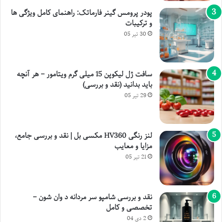
پودر پرومس گینر فارماتک: راهنمای کامل ویژگی ها
و ترکیبات
30 تیر 05
سافت ژل لیکوپن 15 میلی گرم ویتامور – هر آنچه
باید بدانید (نقد و بررسی)
29 تیر 05
لنز رنگی HV360 مکسی بل | نقد و بررسی جامع،
مزایا و معایب
21 تیر 05
نقد و بررسی شامپو سر مردانه د وان شون –
تخصصی و کامل
2 دی 04