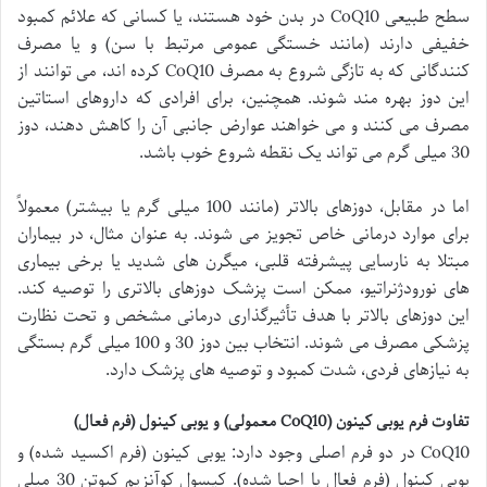
سطح طبیعی CoQ10 در بدن خود هستند، یا کسانی که علائم کمبود
خفیفی دارند (مانند خستگی عمومی مرتبط با سن) و یا مصرف
کنندگانی که به تازگی شروع به مصرف CoQ10 کرده اند، می توانند از
این دوز بهره مند شوند. همچنین، برای افرادی که داروهای استاتین
مصرف می کنند و می خواهند عوارض جانبی آن را کاهش دهند، دوز
30 میلی گرم می تواند یک نقطه شروع خوب باشد.
اما در مقابل، دوزهای بالاتر (مانند 100 میلی گرم یا بیشتر) معمولاً
برای موارد درمانی خاص تجویز می شوند. به عنوان مثال، در بیماران
مبتلا به نارسایی پیشرفته قلبی، میگرن های شدید یا برخی بیماری
های نورودژنراتیو، ممکن است پزشک دوزهای بالاتری را توصیه کند.
این دوزهای بالاتر با هدف تأثیرگذاری درمانی مشخص و تحت نظارت
پزشکی مصرف می شوند. انتخاب بین دوز 30 و 100 میلی گرم بستگی
به نیازهای فردی، شدت کمبود و توصیه های پزشک دارد.
تفاوت فرم یوبی کینون (CoQ10 معمولی) و یوبی کینول (فرم فعال)
CoQ10 در دو فرم اصلی وجود دارد: یوبی کینون (فرم اکسید شده) و
یوبی کینول (فرم فعال یا احیا شده). کپسول کوآنزیم کیوتن 30 میلی