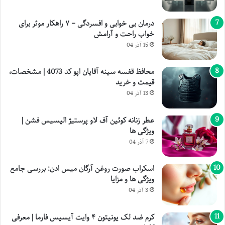
درمان بی خوابی و افسردگی – ۷ راهکار موثر برای
خواب راحت و آرامش
15 آذر 04
محافظ قفسه سینه آقایان اپو کد 4073 | مشخصات،
قیمت و خرید
13 آذر 04
عطر زنانه کوئین آف لاو پرستیژ الیسیس فشن |
ویژگی ها
7 آذر 04
اسکراب صورت روغن آرگان میس ادن: بررسی جامع
ویژگی ها و مزایا
3 آذر 04
کرم ضد لک یونیتون ۴ وایت آیسیس فارما | معرفی