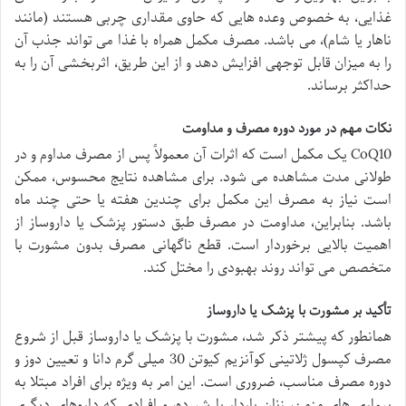
غذایی، به خصوص وعده هایی که حاوی مقداری چربی هستند (مانند
ناهار یا شام)، می باشد. مصرف مکمل همراه با غذا می تواند جذب آن
را به میزان قابل توجهی افزایش دهد و از این طریق، اثربخشی آن را به
حداکثر برساند.
نکات مهم در مورد دوره مصرف و مداومت
CoQ10 یک مکمل است که اثرات آن معمولاً پس از مصرف مداوم و در
طولانی مدت مشاهده می شود. برای مشاهده نتایج محسوس، ممکن
است نیاز به مصرف این مکمل برای چندین هفته یا حتی چند ماه
باشد. بنابراین، مداومت در مصرف طبق دستور پزشک یا داروساز از
اهمیت بالایی برخوردار است. قطع ناگهانی مصرف بدون مشورت با
متخصص می تواند روند بهبودی را مختل کند.
تأکید بر مشورت با پزشک یا داروساز
همانطور که پیشتر ذکر شد، مشورت با پزشک یا داروساز قبل از شروع
مصرف کپسول ژلاتینی کوآنزیم کیوتن 30 میلی گرم دانا و تعیین دوز و
دوره مصرف مناسب، ضروری است. این امر به ویژه برای افراد مبتلا به
بیماری های مزمن، زنان باردار یا شیرده، و افرادی که داروهای دیگری