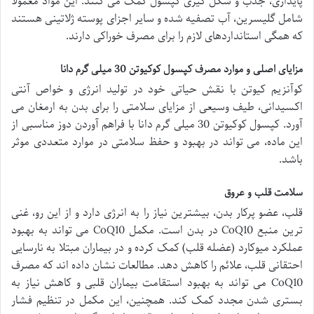
پایداری، جذب و شکل گیری کپسول کمک می کنند. این مواد معمولاً
شامل گلیسرین، آب تصفیه شده و سایر اجزای پوسته ژلاتینی هستند
که همگی استانداردهای لازم را برای مصرف خوراکی دارند.
مزایای اصلی و موارد مصرف کپسول کوکیوتن 30 میلی گرم دانا
کوآنزیم کیوتن با نقش حیاتی خود در تولید انرژی و خواص آنتی
اکسیدانی، طیف وسیعی از مزایای سلامتی را برای بدن به ارمغان می
آورد. کپسول کوکیوتن 30 میلی گرم دانا با فراهم آوردن دوز مناسبی از
این ماده، می تواند در بهبود و حفظ سلامتی در موارد متعددی موثر
باشد.
سلامت قلب و عروق
قلب، عضو پرکار بدن، بیشترین نیاز را به انرژی دارد و از این رو، غنی
ترین منبع CoQ10 در بدن است. مکمل CoQ10 می تواند به بهبود
عملکرد میوکارد (عضله قلب) کمک کرده و در بیماران مبتلا به نارسایی
احتقانی قلب، علائم را کاهش دهد. مطالعات نشان داده اند که مصرف
CoQ10 می تواند به بهبود استقامت بیماران قلبی و کاهش نیاز به
بستری شدن مجدد کمک کند. همچنین، این مکمل در تنظیم فشار