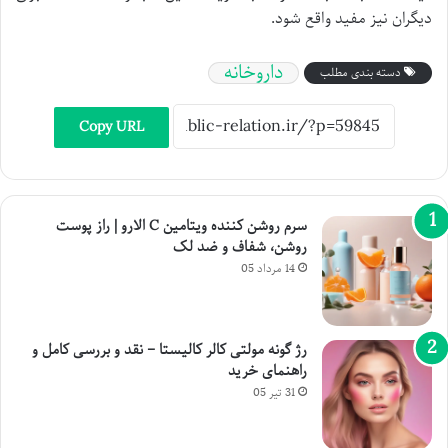
دیگران نیز مفید واقع شود.
داروخانه
دسته بندی مطلب
Copy URL
سرم روشن کننده ویتامین C الارو | راز پوست
روشن، شفاف و ضد لک
14 مرداد 05
رژ گونه مولتی کالر کالیستا – نقد و بررسی کامل و
راهنمای خرید
31 تیر 05