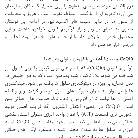
فرم ژلاتینی خود، تجربه ای متفاوت را برای مصرف کنندگان به ارمغان
می آورد؛ تجربه ای از بازگشت نشاط، تقویت قلب و عروق و محافظت
از سلول ها در برابر آسیب های اکسیداتیو. در ادامه این نوشتار،
سفری به دنیای پر رمز و راز کوآنزیم کیوتن خواهیم داشت و این
محصول خاص از شرکت دانا را از جنبه های مختلف مورد تحلیل و
بررسی قرار خواهیم داد.
CoQ10 چیست؟ آشنایی با قهرمان سلولی بدن شما
کوآنزیم کیوتن (CoQ10)، که با نام های یوبی کینون یا یوبی کینول نیز
شناخته می شود، یک ترکیب شبه ویتامین است که به طور طبیعی در
بدن انسان، به ویژه در میتوکندری سلول ها یافت می شود. میتوکندری
ها را می توان به عنوان نیروگاه های سلول در نظر گرفت، زیرا وظیفه
اصلی آن ها تولید انرژی لازم برای انجام تمام فعالیت های حیاتی بدن
است. CoQ10 در زنجیره انتقال الکترون، که فرآیند اصلی تولید
آدنوزین تری فسفات (ATP) یا همان واحد انرژی سلولی است، نقشی
حیاتی و بی بدیل ایفا می کند. بدون وجود مقادیر کافی CoQ10، تولید
انرژی در سلول ها به شدت مختل شده و عملکرد ارگان های حیاتی
مانند قلب، مغز و عضلات کاهش می یابد.