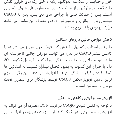
خون و حمایت از سلامت اندوتلیوم (لایه داخلی رگ های خونی) نقش
دارد که برای جلوگیری از تصلب شرایین و بیماری های عروقی ضروری
است. پس از حملات قلبی یا جراحی های بای پس، بدن به CoQ10
بیشتری برای ریکاوری و ترمیم نیاز دارد، و مصرف این مکمل می تواند
فرآیند بهبودی را تسریع بخشد.
کاهش عوارض جانبی داروهای استاتین
داروهای استاتین که برای کاهش کلسترول خون تجویز می شوند، با
کاهش سنتز CoQ10 در بدن، می توانند عوارض جانبی ناخواسته ای
مانند درد عضلانی، ضعف و خستگی ایجاد کنند. کپسول کوکیوتن 30
دانا با جبران این کمبود، به بهبود تحمل بیماران نسبت به استاتین ها
کمک کرده و کیفیت زندگی آن ها را افزایش می دهد. این یکی از مهم
ترین دلایل تجویز مکمل CoQ10 توسط پزشکان برای بیماران تحت
درمان با استاتین است.
افزایش سطح انرژی و کاهش خستگی
با توجه به نقش کلیدی CoQ10 در تولید ATP، مصرف آن می تواند به
افزایش سطح انرژی بدن کمک کند. این مزیت به ویژه در افراد مسن