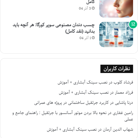
کامل
3 آذر 04
چسب دندان مصنوعی سوپر کورگا: هر آنچه باید
بدانید (نقد کامل)
1 آذر 04
نظرات کاربران
فرشاد کلوب
در
نصب سینک آبشاری + آموزش
فرزاد معمار
در
نصب سینک آبشاری + آموزش
درنا پاشایی
در
کاربرد جرثقیل ساختمانی در پروژه های عمرانی
رامین غفاری
در
نحوه بالا بردن موتور آسانسور با جرثقیل : راهنمای جامع و
عملی
شهاب الدین آرمان
در
نصب سینک آبشاری + آموزش