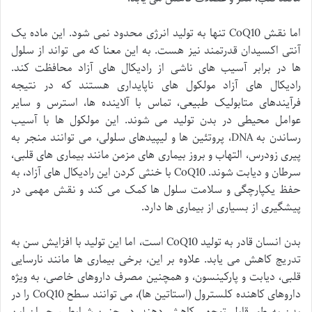
اما نقش CoQ10 تنها به تولید انرژی محدود نمی شود. این ماده یک
آنتی اکسیدان قدرتمند نیز هست. به این معنا که می تواند از سلول
ها در برابر آسیب های ناشی از رادیکال های آزاد محافظت کند.
رادیکال های آزاد مولکول های ناپایداری هستند که در نتیجه
فرآیندهای متابولیک طبیعی، تماس با آلاینده ها، استرس و سایر
عوامل محیطی در بدن تولید می شوند. این مولکول ها با آسیب
رساندن به DNA، پروتئین ها و لیپیدهای سلولی، می توانند منجر به
پیری زودرس، التهاب و بروز بیماری های مزمن مانند بیماری های قلبی،
سرطان و دیابت شوند. CoQ10 با خنثی کردن این رادیکال های آزاد، به
حفظ یکپارچگی و سلامت سلول ها کمک می کند و نقش مهمی در
پیشگیری از بسیاری از بیماری ها دارد.
بدن انسان قادر به تولید CoQ10 است، اما این تولید با افزایش سن به
تدریج کاهش می یابد. علاوه بر این، برخی بیماری ها مانند نارسایی
قلبی، دیابت و پارکینسون، و همچنین مصرف داروهای خاصی، به ویژه
داروهای کاهنده کلسترول (استاتین ها)، می توانند سطح CoQ10 را در
بدن به طور قابل توجهی کاهش دهند. در چنین شرایطی، جبران این