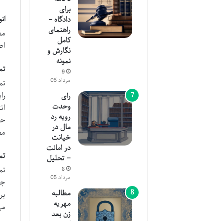
برای
ان
دادگاه –
راهنمای
مف
کامل
اص
نگارش و
نمونه
تم
9
مرداد 05
تم
را
رای
وحدت
ان
رویه رد
حف
مال در
مص
خیانت
در امانت
تم
– تحلیل
تم
8
مرداد 05
جد
مطالبه
بر
مهریه
می
زن بعد