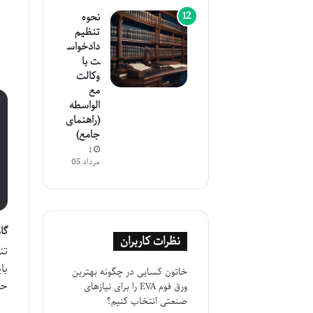
نحوه
تنظیم
دادخواس
ت با
وکالت
مع
الواسطه
(راهنمای
جامع)
1
مرداد 05
گا
نظرات کاربران
تن
با
خاتون کسایی
در
چگونه بهترین
حق
ورق فوم EVA را برای نیازهای
صنعتی انتخاب کنیم؟