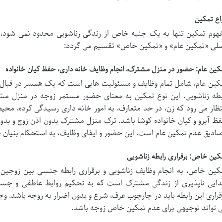
واع تمکین
هوم تمکین تنها به یک جنبه خاص از زندگی زناشویی محدود نمی شود، بل
لی «تمکین عام» و «تمکین خاص» تقسیم می گردد:
کین عام: حضور در منزل مشترک، انجام وظایف خانه داری، حفظ کیان خانواده
کین عام، شامل تمام وظایف و مسئولیت هایی است که یک همسر در قبال ش
بطه زناشویی. این نوع تمکین به معنای حضور مستمر زوجه در منزل 
تظار می رود که زن، در حد متعارف، به امور خانه داری رسیدگی کرده، محیطی آ
ظ آبرو و کیان خانواده کوشا باشد. ترک منزل مشترک بدون اذن زوج و بدون
ادیق عدم تمکین عام است. این حضور و ایفای وظایف، به استحکام بنیان خ
کین خاص: برقراری رابطه زناشویی
کین خاص، به انجام وظایف زناشویی و برقراری رابطه جنسی بین زوجین
ایی ناپذیری از زندگی مشترک است که به تحکیم روابط عاطفی و جسمی 
قراری این رابطه باید در چارچوب عرف، شرع و بدون اضرار به زوجه باشد. وجود
 تواند توجیهی برای عدم تمکین خاص زوجه باشد.