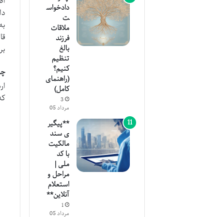
اظ
دادخواس
دا
ت
به
ملاقات
قا
فرزند
بالغ
بر
تنظیم
کنیم؟
چر
(راهنمای
ار
کامل)
که
3
مرداد 05
**پیگیر
ی سند
مالکیت
با کد
ملی |
مراحل و
استعلام
آنلاین**
1
مرداد 05