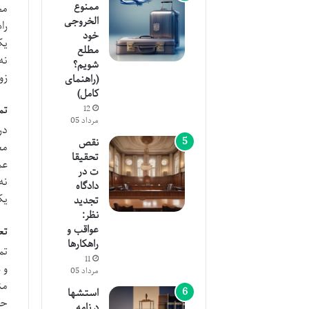
ممنوع
مخ
الخروجی
را
خود
یک
مطلع
نه
شویم؟
زو
(راهنمای
کامل)
12
تم
مرداد 05
در
نقص
مع
تحقیقا
عم
ت در
نه
دادگاه
یک
تجدید
نظر:
عواقب و
تع
راهکارها
تم
11
و 
مرداد 05
من
استشها
حف
د نامه