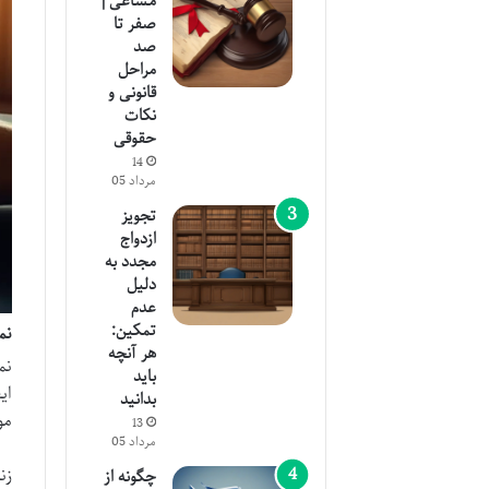
مشاعی |
صفر تا
صد
مراحل
قانونی و
نکات
حقوقی
14
مرداد 05
تجویز
ازدواج
مجدد به
دلیل
عدم
تمکین:
نم
هر آنچه
نم
باید
ای
بدانید
مو
13
مرداد 05
زن
چگونه از