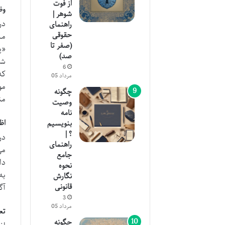
از فوت
وظ
شوهر |
در
راهنمای
حقوقی
مش
(صفر تا
«پ
صد)
شأ
6
که
مرداد 05
مو
چگونه
من
وصیت
نامه
اظ
بنویسیم
؟ |
در
راهنمای
می
جامع
دا
نحوه
به
نگارش
قانونی
آگ
3
مرداد 05
تع
چگونه