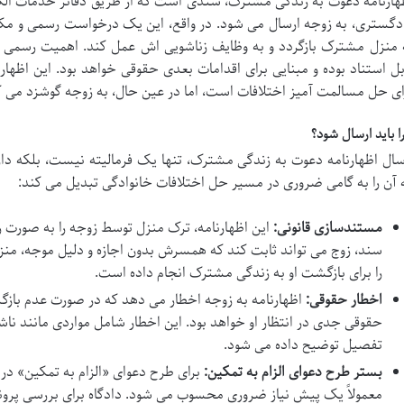
هارنامه دعوت به زندگی مشترک، سندی است که از طریق دفاتر خدمات ال
دگستری، به زوجه ارسال می شود. در واقع، این یک درخواست رسمی و مکت
 منزل مشترک بازگردد و به وظایف زناشویی اش عمل کند. اهمیت رسمی بو
بل استناد بوده و مبنایی برای اقدامات بعدی حقوقی خواهد بود. این اظه
ای حل مسالمت آمیز اختلافات است، اما در عین حال، به زوجه گوشزد می ک
ا باید ارسال شود؟
سال اظهارنامه دعوت به زندگی مشترک، تنها یک فرمالیته نیست، بلکه د
 آن را به گامی ضروری در مسیر حل اختلافات خانوادگی تبدیل می کند:
مستندسازی قانونی:
این اظهارنامه، ترک منزل توسط زوجه را به صورت 
سند، زوج می تواند ثابت کند که همسرش بدون اجازه و دلیل موجه، منزل ر
را برای بازگشت او به زندگی مشترک انجام داده است.
اخطار حقوقی:
اظهارنامه به زوجه اخطار می دهد که در صورت عدم بازگ
حقوقی جدی در انتظار او خواهد بود. این اخطار شامل مواردی مانند نا
تفصیل توضیح داده می شود.
بستر طرح دعوای الزام به تمکین:
برای طرح دعوای «الزام به تمکین» در د
معمولاً یک پیش نیاز ضروری محسوب می شود. دادگاه برای بررسی پروند