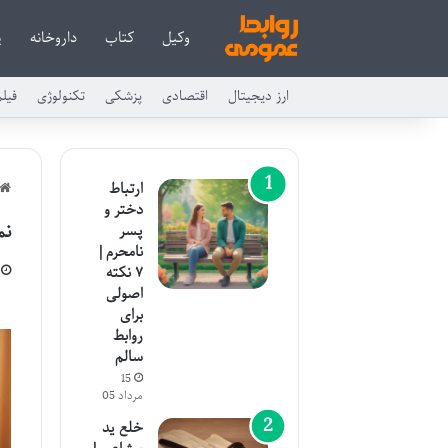
وکیل
کتاب
داروخانه
پ
ارز دیجیتال
اقتصادی
پزشکی
تکنولوژی
فیل
ارتباط
دختر و
نم
پسر
نامحرم |
۷ نکته
اصولی
برای
روابط
سالم
15
مرداد 05
خلع ید