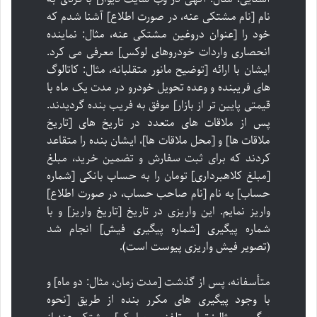
نام [نام مشتکی عنه، در صورت اطلاع] آشنا شدم که
خود را [عنوان دروغین مشتکی عنه، مثال: نماینده
انحصاری واردات خودروهای لوکس] معرفی می کرد.
ایشان با ارائه [توضیح مانور متقلبانه، مثال: کاتالوگ
های فریبنده و وعده تحویل خودرو در مدت یک ماه با
قیمتی پایین تر از بازار] موفق به فریب بنده گردیدند.
پس از ملاقات های متعدد در تاریخ های [تاریخ
ملاقات ها] و [محل ملاقات ها]، ایشان بنده را متقاعد
کردند که برای ثبت سفارش و تضمین خرید، مبلغ
[مبلغ کلاهبرداری] تومان را به حساب بانکی [شماره
حساب] به نام [نام صاحب حساب، در صورت اطلاع]
واریز نمایم. این واریزی در تاریخ [تاریخ واریز] و با
شماره پیگیری [شماره پیگیری فیش] انجام شد
(تصویر فیش واریزی پیوست است).
متأسفانه، پس از گذشت [مدت زمان، مثال: دو ماه] و
با وجود پیگیری های مکرر بنده از طریق [نحوه