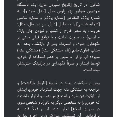
شاکی] در تاریخ [تاریخ سپردن مال]، یک دستگاه
خودروی سواری پژو پارس مدل [مدل خودرو]، به
شماره پلاک انتظامی [شماره پلاک] و شماره شاسی
[شماره شاسی] را به دلیل [دلیل سپردن مال، مثال:
عزیمت به سفر خارج از کشور و نبودن جای پارک
مناسب]، به صورت امانت و با توافق قبلی مبنی بر
نگهداری صرف و استرداد پس از بازگشت بنده، به
جناب آقای/خانم [نام مشتکی عنه] (مشتکی عنه)
سپرده ام. توافق ما مبنی بر عدم استفاده از خودرو
توسط ایشان و صرفاً نگهداری در پارکینگ منزلشان
بوده است.
پس از بازگشت بنده در تاریخ [تاریخ بازگشت] و
مراجعه به مشتکی عنه جهت استرداد خودرو، ایشان
از بازگرداندن خودرو امتناع ورزیدند و اظهار داشتند
که خودرو را به شخصی دیگر به نام [نام شخص سوم،
در صورت اطلاع] اجاره داده اند و فعلاً قادر به
بازگرداندن آن نیستند. مدارک واریز اجاره بها به