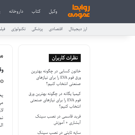
وکیل
کتاب
داروخانه
پ
ارز دیجیتال
اقتصادی
پزشکی
تکنولوژی
فیل
نظرات کاربران
وق
خاتون کسایی
در
چگونه بهترین
ورق فوم EVA را برای نیازهای
صنعتی انتخاب کنیم؟
کیمیا یگانه
در
چگونه بهترین ورق
یخ
فوم EVA را برای نیازهای صنعتی
می
انتخاب کنیم؟
لا
فربد قاسمی
در
نصب سینک
نم
آبشاری + آموزش
ال
سایه ثابتی
در
نصب سینک