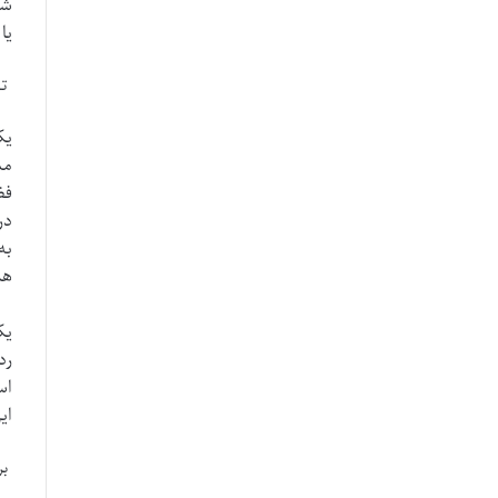
شد
یا
تش
مب
فض
در
به
هم
یک
رد
اس
ای
بر