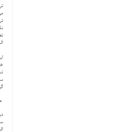
تر
می
تر
تغ
الک
ای
خر
تش
سی
گر
عی
در
سن
ال