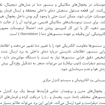
موستات در یخچال‌های مکانیکی و سنسور دما در مدل‌های دیجیتال، نق
‌کنند. این قطعه مسئول سنجش دمای داخلی محفظه و ارسال فرمان رو
موستات خراب شود، ممکن است حتی با وجود گرم بودن داخل یخچال، هیچ س
ییر دهید. اگر با این کار کمپرسور روشن شد، احتمالاً ترموستات معی
ترونیکی، این وظیفه بر عهده سنسورهای دما ( thermistor ) است.
ن سنسورها مقاومت الکتریکی خود را با تغییر دما تغییر می‌دهند و اطلاعات
ابی سنسور، اطلاعات نادرستی درباره دمای داخلی به برد ارسال شده 
خیص دقیق خرابی سنسورها نیاز به تست با دستگاه مولتی‌متر دارد. ه
ستم دیفراست (ذوب برفک) نیز می‌تواند منجر به تشکیل یخ‌زدگی بیش از
دش هوا و عدم سرماسازی شود.
ب‌یابی برد الکترونیکی و سیستم کنترل مرکزی
 یخچال‌های مدرن و پرچمدار، تمامی فرآیندها توسط یک برد کنترل مر
سورهای مختلف (دما، درب، یخساز و …) را دریافت کرده و فرمان‌های لازم ر
منت دیفراست و غیره ارسال می‌کند. خرابی این برد می‌تواند علائم بسیار متن