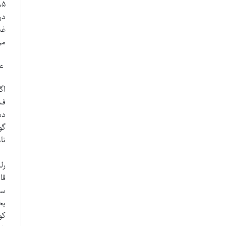
۵
در
غذ
مر
عی
اگ
فش
ده
گو
نام 
رل
قا
سی
کو