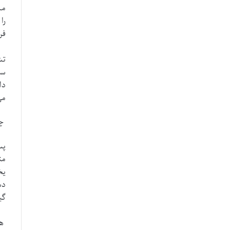
مش
را
فن‌ها a
تش
سا
دا
می
چه
پس
مت
یخ
دس
گی
هم