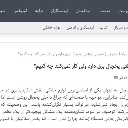
وست
صنعت
ساختمان
اینستاگرام
ترکیه
گیربکس
شیر
م و سریال
کتاب
گردشگری و اقامتی
لوازم خانگی
روابط عمومی
)
عمومی
)
وقتی یخچال برق دارد ولی کار نمی‌کند چه کنیم؟
تی یخچال برق دارد ولی کار نمی‌کند چه کنیم؟
28 تیر 05
چال به عنوان یکی از اساسی‌ترین لوازم خانگی، نقش انکارناپذیری در حفظ
‌کند. بنابراین، مواجهه با صحنه‌ای که چراغ داخلی یخچال روشن است اما 
زم را ایجاد نمی‌نماید، می‌تواند بسیار نگران‌کننده باشد. این وضعیت که 
ی‌کند” توصیف می‌شود، نشان‌دهنده یک مشکل پیچیده‌تر از یک قطعی
کتریکی جزئی دستگاه (مانند چراغ) فعال است، اما بخش مکانیکی یا کنترلی 