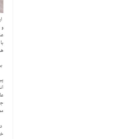
ای
و 
عن
با
هز
بر
پی
ان
عا
جا
مط
در