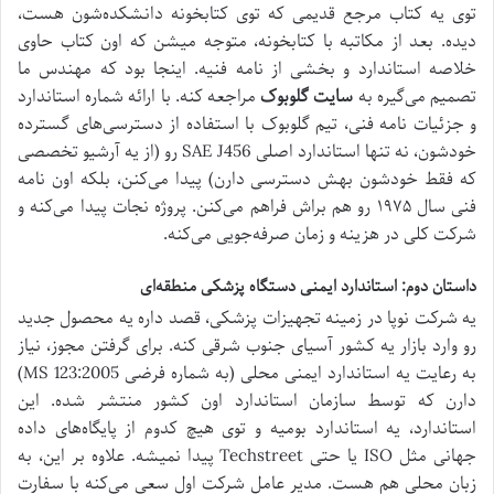
توی یه کتاب مرجع قدیمی که توی کتابخونه دانشکده‌شون هست،
دیده. بعد از مکاتبه با کتابخونه، متوجه میشن که اون کتاب حاوی
خلاصه استاندارد و بخشی از نامه فنیه. اینجا بود که مهندس ما
تصمیم می‌گیره به
سایت گلوبوک
مراجعه کنه. با ارائه شماره استاندارد
و جزئیات نامه فنی، تیم گلوبوک با استفاده از دسترسی‌های گسترده
خودشون، نه تنها استاندارد اصلی SAE J456 رو (از یه آرشیو تخصصی
که فقط خودشون بهش دسترسی دارن) پیدا می‌کنن، بلکه اون نامه
فنی سال ۱۹۷۵ رو هم براش فراهم می‌کنن. پروژه نجات پیدا می‌کنه و
شرکت کلی در هزینه و زمان صرفه‌جویی می‌کنه.
داستان دوم: استاندارد ایمنی دستگاه پزشکی منطقه‌ای
یه شرکت نوپا در زمینه تجهیزات پزشکی، قصد داره یه محصول جدید
رو وارد بازار یه کشور آسیای جنوب شرقی کنه. برای گرفتن مجوز، نیاز
به رعایت یه استاندارد ایمنی محلی (به شماره فرضی MS 123:2005)
دارن که توسط سازمان استاندارد اون کشور منتشر شده. این
استاندارد، یه استاندارد بومیه و توی هیچ کدوم از پایگاه‌های داده
جهانی مثل ISO یا حتی Techstreet پیدا نمیشه. علاوه بر این، به
زبان محلی هم هست. مدیر عامل شرکت اول سعی می‌کنه با سفارت