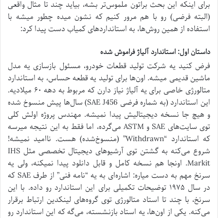
برای اینکه این بحث براتون ملموس‌تر بشه، بیاید چند تا مثال واقعی
(البته فرضی) رو با هم مرور کنیم که نشون میده چطور میشه با
استفاده از همین روش‌ها، به استانداردهای کمیاب دست پیدا کرد:
داستان اول: استاندارد آلیاژ فراموش شده
فرض کنید یه شرکت تولید قطعات خودرو، مسئول بازسازی یه مدل
ماشین قدیمی میشه. اون‌ها برای تولید یه قطعه حساس، به استاندارد
متالورژی خاصی برای یه آلیاژ نیاز دارن که مربوط به دهه ۶۰ میلادیه.
این استاندارد (به شماره فرضی SAE J456) سال‌ها پیش منسوخ شده
و هیچ جا نسخه دیجیتالیش پیدا نمیشه. مهندس پروژه اولش کلی
توی سایت‌های SAE و ASTM می‌گرده، اما فقط به این نتیجه میرسه
که استاندارد “Withdrawn” (منسوخ‌شده) هست. ناامید نمیشه!
شروع می‌کنه به گشتن توی آرشیوهای دیجیتال تخصصی مثل IHS
Markit. اونجا هم نسخه کامل و قابل دانلود پیدا نمیکنه، ولی یه
سرنخ مهم به دست میاره: اشاره‌ای به یه “نامه فنی” از طرف SAE که
در سال ۱۹۷۵ توضیحات تکمیلی برای این استاندارد رو داده. با این
سرنخ، با چند تا استاد متالورژی توی گروه‌های لینکدین ارتباط برقرار
می‌کنه. یکی از اون‌ها، یه استاد بازنشسته، می‌گه که این استاندارد رو