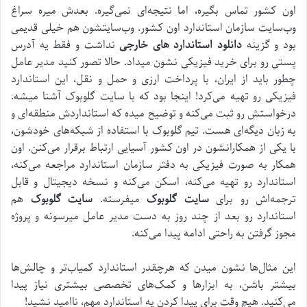
اون کشور تماس بگیره، اما نتیجه‌ای نمی‌گیره. بعدش میره سراغ
وب‌سایت سازمان استاندارد اون کشور. وب‌سایتشون هم خیلی قدیمی
بود و گزینه
دانلود استاندارد های خارجی
نداشت و فقط یه آدرس
پستی رو برای خرید فیزیکی نشون میداد. حالا تصور کنید مدیر عامل
چطور باید از ایران، با پرداخت ارزی و حمل و نقل، این استاندارد
فیزیکی رو تهیه می‌کرد! اینجا بود که با سایت گلوبوک آشنا میشه.
درخواستش رو ثبت می‌کنه و توضیح میده که استانداردش منطقه‌ای و
به زبان دیگه‌ای هست. تیم گلوبوک با استفاده از شبکه‌های خودشون،
با یکی از همکارانشون در اون کشور آسیایی ارتباط برقرار می‌کنن. اون
همکار به صورت فیزیکی به دفتر سازمان استاندارد مراجعه می‌کنه،
استاندارد رو تهیه می‌کنه، اسکن می‌کنه و نسخه دیجیتال و قابل
ترجمه‌اش رو برای
سایت گلوبوک
میفرسته.
سایت گلوبوک
هم
استاندارد رو بعد از چند روز به دست مدیر عامل میرسونه و پروژه
مجوز گرفتن به راحتی ادامه پیدا می‌کنه.
این مثال‌ها نشون میدن که هرچقدر استاندارد کمیاب‌تر و چالش‌ها
بیشتر باشن، به ابزارها و کمک‌های تخصصی بیشتری نیاز پیدا
می‌کنید. هیچ وقت برای پیدا کردن یه استاندارد مهم، ناامید نشید!