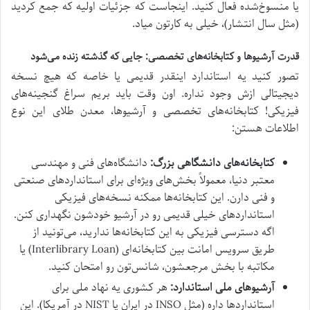
یا منسوخ‌شده فعال کنید. اینجاست که جزئیات اولیه که جمع کردید
(مثل سال انتشار)، خیلی به کارتون میاد.
قدرت آرشیوها و کتابخانه‌های تخصصی: جایی که گذشته زنده می‌شود
تصور کنید یه استاندارد اینقدر قدیمی یا خاصه که هیچ نسخه
دیجیتالی ازش وجود نداره. اون وقت باید بریم سراغ گنجینه‌های
فیزیکی! کتابخانه‌های تخصصی و آرشیوها، معدن طلای این نوع
اطلاعات هستن:
کتابخانه‌های دانشگاهی بزرگ:
دانشگاه‌های فنی و مهندسی
معتبر دنیا، معمولاً بخش‌های ویژه‌ای برای استانداردهای صنعتی
و فنی دارن. این کتابخانه‌ها ممکنه نسخه‌های فیزیکی
استانداردهای خیلی قدیمی رو در آرشیو خودشون نگهداری کنن.
اگه دسترسی فیزیکی به این کتابخانه‌ها ندارید، می‌تونید از
طریق سرویس امانت بین کتابخانه‌ای (Interlibrary Loan) یا
مکاتبه با بخش مرجعشون، شانس‌تون رو امتحان کنید.
آرشیوهای ملی استاندارد:
هر کشوری یه نهاد ملی برای
استانداردها داره (مثل INSO در ایران یا NIST در آمریکا). این