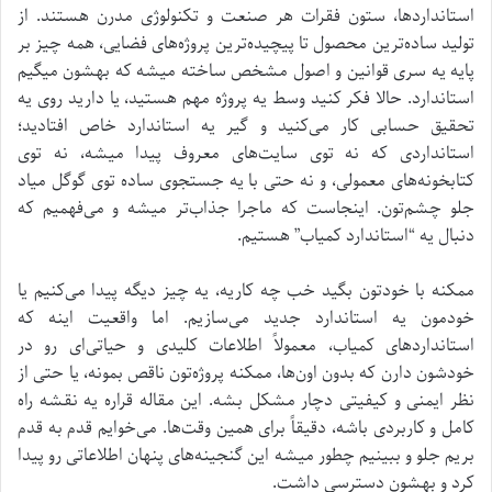
استانداردها، ستون فقرات هر صنعت و تکنولوژی مدرن هستند. از
تولید ساده‌ترین محصول تا پیچیده‌ترین پروژه‌های فضایی، همه چیز بر
پایه یه سری قوانین و اصول مشخص ساخته میشه که بهشون میگیم
استاندارد. حالا فکر کنید وسط یه پروژه مهم هستید، یا دارید روی یه
تحقیق حسابی کار می‌کنید و گیر یه استاندارد خاص افتادید؛
استانداردی که نه توی سایت‌های معروف پیدا میشه، نه توی
کتابخونه‌های معمولی، و نه حتی با یه جستجوی ساده توی گوگل میاد
جلو چشم‌تون. اینجاست که ماجرا جذاب‌تر میشه و می‌فهمیم که
دنبال یه “استاندارد کمیاب” هستیم.
ممکنه با خودتون بگید خب چه کاریه، یه چیز دیگه پیدا می‌کنیم یا
خودمون یه استاندارد جدید می‌سازیم. اما واقعیت اینه که
استانداردهای کمیاب، معمولاً اطلاعات کلیدی و حیاتی‌ای رو در
خودشون دارن که بدون اون‌ها، ممکنه پروژه‌تون ناقص بمونه، یا حتی از
نظر ایمنی و کیفیتی دچار مشکل بشه. این مقاله قراره یه نقشه راه
کامل و کاربردی باشه، دقیقاً برای همین وقت‌ها. می‌خوایم قدم به قدم
بریم جلو و ببینیم چطور میشه این گنجینه‌های پنهان اطلاعاتی رو پیدا
کرد و بهشون دسترسی داشت.