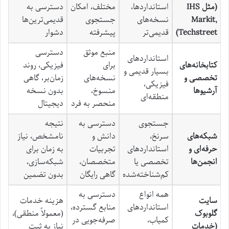
(مثل IHS
استانداردها،
مختلف، امکان
دسترسی به
Markit,
نسخه‌های
جستجوی
قدیمی‌ترین‌ها
Techstreet)
قدیمی‌تر
پیشرفته
دشوار
منبع موثق
دسترسی
استانداردهای
کتابخانه‌های
برای
فیزیکی، روند
بسیار قدیمی و
تخصصی و
نسخه‌های
زمان‌بر، گاهی
فیزیکی،
آرشیوها
منسوخ،
بدون نسخه
منطقه‌ای
منحصر به فرد
دیجیتال
جستجوی
دسترسی به
نتیجه
شبکه‌های
سرنخ،
دانش و
نامشخص، نیاز
حرفه‌ای و
استانداردهای
تجربیات
به زمان برای
انجمن‌ها
تخصصی یا
متخصصان،
شبکه‌سازی،
کم‌شناخته‌شده
گاهی رایگان
بدون تضمین
همه انواع
دسترسی به
سایت
هزینه خدمات
استانداردهای
منابع گسترده،
گلوبوک
(معمولاً منطقی)،
کمیاب،
صرفه‌جویی در
(خدمات
نیاز به ثبت