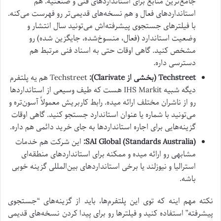
جامع‌ترین منابع برای استانداردهای فنی و صنعتیه. هم
استانداردهای فعال و هم نسخه‌های قدیمی‌تر رو فهرست می‌کنه.
با فیلترهای جستجوی پیشرفته‌اش می‌تونید سال انتشار و
وضعیت استاندارد (فعال، منسوخ‌شده، جایگزین شده) رو
مشخص کنید. گاهی اوقات حتی به اسناد فنی مرتبط هم
دسترسی داره.
Techstreet (بخشی از Clarivate):
Techstreet هم یه پلتفرم
دیگه شبیه IHS Markit هست که طیف وسیعی از استانداردها
رو از ناشران مختلف ارائه میده. رابط کاربریش معمولاً آسون‌تره و
می‌تونید با شماره یا عنوان استاندارد جستجو کنید. گاهی اوقات
گزینه‌هایی برای اجاره استانداردها به جای خرید دائمی هم داره.
SAI Global (Standards Australia):
این شرکت هم خدمات
مشابهی رو ارائه میده و ممکنه برای استانداردهای منطقه‌ای
استرالیا و نیوزلند یا برخی استانداردهای بین‌المللی گزینه خوبی
باشه.
نکته مهم اینه که توی این پلتفرم‌ها، باید از گزینه‌های “جستجوی
پیشرفته” استفاده کنید و فیلترها رو برای پیدا کردن نسخه‌های قدیمی