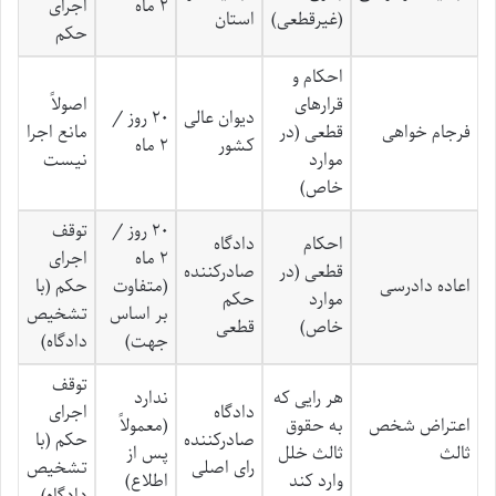
۲ ماه
اجرای
(غیرقطعی)
استان
حکم
احکام و
قرارهای
اصولاً
دیوان عالی
۲۰ روز /
فرجام خواهی
قطعی (در
مانع اجرا
کشور
۲ ماه
موارد
نیست
خاص)
۲۰ روز /
توقف
احکام
دادگاه
۲ ماه
اجرای
قطعی (در
صادرکننده
اعاده دادرسی
(متفاوت
حکم (با
موارد
حکم
بر اساس
تشخیص
خاص)
قطعی
جهت)
دادگاه)
توقف
هر رایی که
ندارد
دادگاه
اجرای
اعتراض شخص
به حقوق
(معمولاً
صادرکننده
حکم (با
ثالث
ثالث خلل
پس از
رای اصلی
تشخیص
وارد کند
اطلاع)
دادگاه)