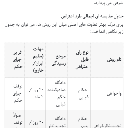
شرعی می پردازد.
جدول مقایسه ای اجمالی طرق اعتراض
برای درک بهتر تفاوت های اصلی میان این روش ها، می توان به جدول
زیر نگاهی انداخت:
مهلت
نوع رای
اثر بر
مرجع
(مقیم
نام روش
قابل
اجرای
رسیدگی
ایران/
اعتراض
حکم
خارج)
دادگاه
توقف
احکام
صادرکننده
۲۰ روز /
واخواهی
اجرای
غیابی
حکم
۲ ماه
حکم
غیابی
اصولاً
احکام
دادگاه
۲۰ روز /
توقف
تجدیدنظرخواهی
بدوی
تجدیدنظر