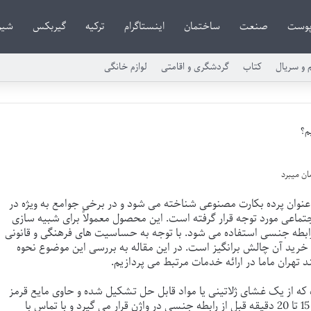
وست
صنعت
ساختمان
اینستاگرام
ترکیه
گیربکس
شیر
م و سریال
کتاب
گردشگری و اقامتی
لوازم خانگی
م؟
وان پرده بکارت مصنوعی شناخته می شود و در برخی جوامع به ویژه در
اجتماعی مورد توجه قرار گرفته است. این محصول معمولاً برای شبیه سازی
 رابطه جنسی استفاده می شود. با توجه به حساسیت های فرهنگی و قانونی
 خرید آن چالش برانگیز است. در این مقاله به بررسی این موضوع نحوه
ند
تهران ماما
در ارائه خدمات مرتبط می پردازیم.
 از یک غشای ژلاتینی یا مواد قابل حل تشکیل شده و حاوی مایع قرمز
رنگی شبیه به خون است. این کپسول معمولاً 15 تا 20 دقیقه قبل از رابطه جنسی در واژن قرار می گیرد و با تماس با