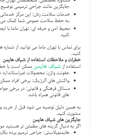
مشاوره تخصصی
: متخصصان
تهران مام
جایگزین مانند جراحی ترمیمی توضیح دهند.
خدمات سلامت زنان
: این مرکز خدماتی 
به حفظ سلامت عمومی شما کمک می کند.
محیط امن و حرفه ای
:
تهران ماما
با ایج
کنید.
برای تماس با
تهران ماما
می توانید از شماره ه
کنید.
خطرات و ملاحظات استفاده از شیاف هایمن
شیاف هایمن
استفاده از
ممکن است با خطرا
: محصولات غیراستاندارد می توانند باعث تحریک یا عفونت شوند.
عفونت واژن
: برخی افراد ممکن است به مواد تشکیل دهنده کپسول حساسیت داشته باشند.
واکنش های آلرژیک
مسائل فرهنگی و قانونی
: در برخی جوام
های قانونی همراه باشد.
به همین دلیل توصیه می شود قبل از خرید و 
مشورت کنید.
جایگزین های شیاف هایمن
اگر به دنبال گزینه های مطمئن تر هستید موارد
: جراحی ترمیم پرده بکارت که توسط متخصصان زنان انجام می شود و نتایج دائمی تری دارد.
هایمنوپلاستی