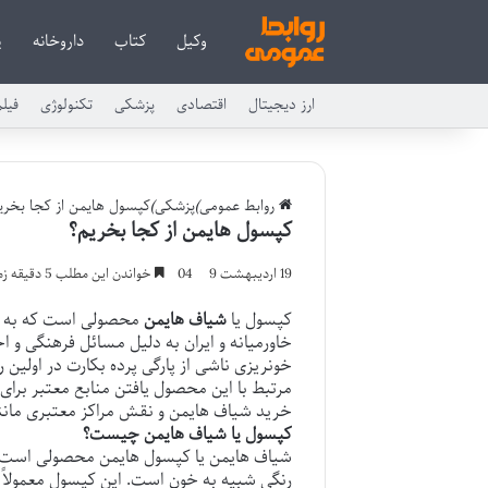
وکیل
کتاب
داروخانه
پ
ارز دیجیتال
اقتصادی
پزشکی
تکنولوژی
فیل
روابط عمومی
)
پزشکی
)
کپسول هایمن از کجا بخری
کپسول هایمن از کجا بخریم؟
19 اردیبهشت 04
9
خواندن این مطلب 5 دقیقه زمان میبرد
کپسول یا
شیاف هایمن
محصولی است که به عن
خاورمیانه و ایران به دلیل مسائل فرهنگی و 
خونریزی ناشی از پارگی پرده بکارت در اولین
مرتبط با این محصول یافتن منابع معتبر برای
خرید
شیاف هایمن
و نقش مراکز معتبری مان
کپسول یا شیاف هایمن چیست؟
شیاف هایمن
یا کپسول هایمن محصولی است که