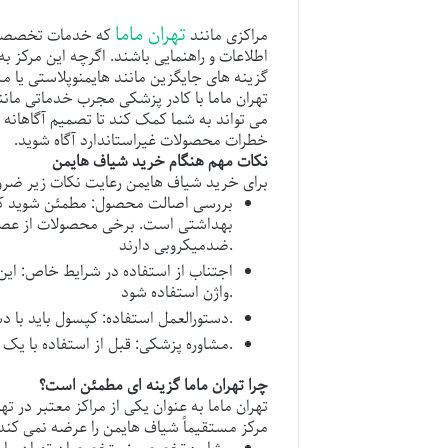
تهران ماما
مراکزی مانند
که خدمات تخصصی زن
اطلاعات و راهنمایی باشند. اگرچه این مرکز
گزینه های جایگزین مانند هایمنوپلاستی یا مشا
تهران ماما
با کادر پزشکی مجرب خدماتی مانند 
می تواند به شما کمک کند تا تصمیم آگاهانه 
خطرات محصولات غیراستاندارد آگاه شوید.
نکات مهم هنگام خرید شیاف هایمن
برای خرید
شیاف هایمن
رعایت نکات زیر ضر
بررسی اصالت محصول
: مطمئن شوید که
بهداشتی است. برخی محصولات از عصاره
ضدمیکروبی دارند.
اجتناب از استفاده در شرایط خاص
: ای
واژن استفاده شود.
: کپسول باید با دست تمیز و در زمان مناسب (15 تا 20 دقیقه قبل از رابطه) در واژن قرار گیرد.
دستورالعمل استفاده
: قبل از استفاده با یک متخصص زنان مشورت کنید تا از ایمنی محصول مطمئن شوید.
مشاوره پزشکی
چرا تهران ماما گزینه ای مطمئن است؟
تهران ماما
به عنوان یکی از مراکز معتبر در ت
مرکز مستقیماً
شیاف هایمن
را عرضه نمی کند 