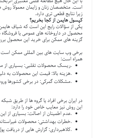
با این حال هیچ مطالعه علمی معتبری اثربخشی
است. متخصصان زنان و زایمان معمولاً روش ها
زیرا نتایج قطعی تری دارد.
کپسول هایمن از کجا بخریم؟
یکی از سؤالات رایج این است که
شیاف هایمن
محصول در داروخانه های عمومی یا فروشگاه ه
گزینه های ممکن برای خرید این محصول برر
برخی وب سایت های بین المللی ممکن است
همراه است:
: بسیاری از محصولات موجود در بازار ممکن است کیفیت لازم را نداشته باشند.
ریسک محصولات تقلبی
: قیمت این محصولات به دلیل وارداتی بودن و هزینه های حمل ونقل معمولاً بالاست.
هزینه بالا
: در برخی کشورها ورود چنین محصولاتی ممکن است با محدودیت های قانونی مواجه شود.
مشکلات گمرکی
در ایران برخی افراد یا گروه ها از طریق شبکه
این روش نیز معایب خاص خود را دارد:
: بسیاری از این فروشندگان محصولات تقلبی عرضه می کنند.
عدم اطمینان از اصالت
: محصولات غیراستاندارد ممکن است باعث عفونت یا تحریک واژن شوند.
خطرات بهداشتی
: گزارش هایی از دریافت پول بدون ارسال محصول وجود دارد.
کلاهبرداری