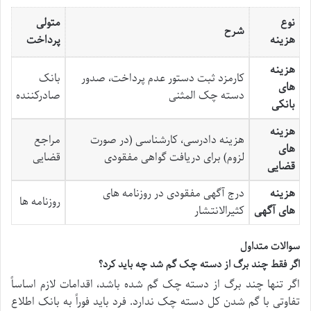
نوع
متولی
شرح
هزینه
پرداخت
هزینه
کارمزد ثبت دستور عدم پرداخت، صدور
بانک
های
دسته چک المثنی
صادرکننده
بانکی
هزینه
هزینه دادرسی، کارشناسی (در صورت
مراجع
های
لزوم) برای دریافت گواهی مفقودی
قضایی
قضایی
هزینه
درج آگهی مفقودی در روزنامه های
روزنامه ها
های آگهی
کثیرالانتشار
سوالات متداول
اگر فقط چند برگ از دسته چک گم شد چه باید کرد؟
اگر تنها چند برگ از دسته چک گم شده باشد، اقدامات لازم اساساً
تفاوتی با گم شدن کل دسته چک ندارد. فرد باید فوراً به بانک اطلاع