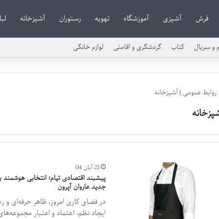
فرش
آشپزی
آموزشگاه
تهویه
رستوران
آشپزخانه
لبا
م و سریال
کتاب
گردشگری و اقامتی
لوازم خانگی
روابط عمومی
)
آشپزخانه
پزخانه
21 آبان 04
پیشبند اقتصادی تیام؛ انتخابی هوشمند بر
جدید عاروان آپرون
در فضای کاری امروز، ظاهر حرفه‌ای و
ایجاد نظم، اعتماد و اعتبار مجموعه‌های