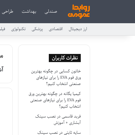
صندلی
بهداشت
طراحی
ارز دیجیتال
اقتصادی
پزشکی
تکنولوژی
فیل
نظرات کاربران
آش
خاتون کسایی
در
چگونه بهترین
ورق فوم EVA را برای نیازهای
صنعتی انتخاب کنیم؟
کیمیا یگانه
در
چگونه بهترین ورق
فوم EVA را برای نیازهای صنعتی
انتخاب کنیم؟
فربد قاسمی
در
نصب سینک
آبشاری + آموزش
سایه ثابتی
در
نصب سینک