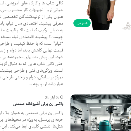
کافی‌ شاپ‌ ها و کارگاه‌ های آموزشی، ا
عنوان یکی از تولیدکنندگان تخصصی لبا
عمومی
معرفی پیشبند اقتصادی مدل تیام، پاسخ
به دنبال ترکیب کیفیت بالا و قیمت مقر
چیست؟ پیشبند اقتصادی تیام نسخه‌ ا
“تیام” است که با حفظ کیفیت و طراحی 
قیمت نهایی کاهش یابد، اما دوام و زی
شود. این پیش بند برای مجموعه‌هایی مانن
حتی کافی‌ شاپ‌ هایی که به دنبال گزین
است. ویژگی‌های فنی و طراحی پیشبند 
تمرکز بر سادگی، دوام و راحتی طراحی 
عبارت‌اند از: پارچه …
16 آبان 04
واکس زن برقی آشپزخانه صنعتی
واکس زن برقی صنعتی به عنوان یک ابز
حرفه‌ای پرسنل، به‌ویژه در محیط‌های پر
هتل‌ها، نقشی کلیدی ایفا می‌کند. این 