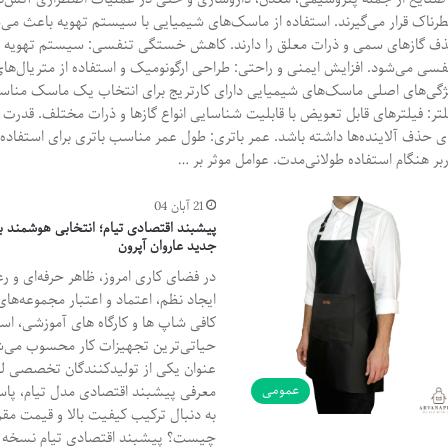
رناک قرار می‌گیرند. استفاده از ماسک‌های شیمیایی با سیستم تهویه باعث می‌ش
ف گازهای سمی و ذرات معلق را دارند. کاهش خستگی تنفسی: سیستم تهویه باع
فسی می‌شود. افزایش ایمنی و راحتی: طراحی ارگونومیک و استفاده از متریال‌های
ژگی‌های اصلی ماسک‌های شیمیایی دارای کارتریج برای انتخاب یک ماسک مناسب، 
لتر: فیلترهای قابل تعویض با قابلیت شناسایی انواع گازها و ذرات مختلف. قدرت
ای حذف آلاینده‌ها داشته باشد. عمر باتری: طول عمر مناسب باتری برای استفاده
ربر هنگام استفاده طولانی‌مدت. عوامل موثر بر …
21 آبان 04
پیشبند اقتصادی تیام؛ انتخابی هوشمند بر
جدید عاروان آپرون
در فضای کاری امروز، ظاهر حرفه‌ای و
ایجاد نظم، اعتماد و اعتبار مجموعه‌های
کافی‌ شاپ‌ ها و کارگاه‌ های آموزشی، ا
عنوان یکی از تولیدکنندگان تخصصی لبا
عمومی
معرفی پیشبند اقتصادی مدل تیام، پاسخ
به دنبال ترکیب کیفیت بالا و قیمت مقر
چیست؟ پیشبند اقتصادی تیام نسخه‌ ا