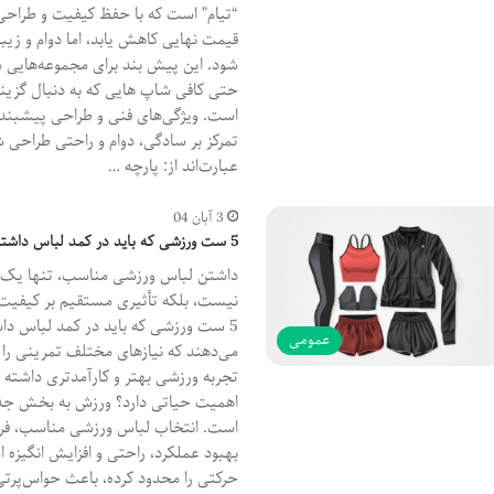
“تیام” است که با حفظ کیفیت و طراحی 
قیمت نهایی کاهش یابد، اما دوام و زی
شود. این پیش بند برای مجموعه‌هایی مانن
حتی کافی‌ شاپ‌ هایی که به دنبال گزین
است. ویژگی‌های فنی و طراحی پیشبند 
تمرکز بر سادگی، دوام و راحتی طراحی 
عبارت‌اند از: پارچه …
3 آبان 04
5 ست ورزشی که باید در کمد لباس داشته باشیم
داشتن لباس ورزشی مناسب، تنها یک ا
نیست، بلکه تأثیری مستقیم بر کیفیت 
5 ست ورزشی که باید در کمد لباس دا
عمومی
می‌دهند که نیازهای مختلف تمرینی را
تجربه ورزشی بهتر و کارآمدتری داشته
اهمیت حیاتی دارد؟ ورزش به بخش جدا
است. انتخاب لباس ورزشی مناسب، فراتر
بهبود عملکرد، راحتی و افزایش انگیزه 
حرکتی را محدود کرده، باعث حواس‌پرتی