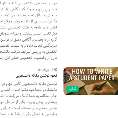
در این خصوص منتشر می کند تا داوطلب
مسیر پر پیچ و خم کنکور، گاهی اوقا
یا حتی مسائل نظام وظیفه، می تواند ب
بگذارد. بسیاری از دانشجویان ممکن اس
نظیر عدم علاقه به رشته تحصیلی، کشف
فکر تغییر مسیر بیفتند و دوباره سودای 
گروه از داوطلبان، آگاهی دقیق از قوانین 
سردرگمی نجات داده و به سمت تصمیم 
فارغ از وضعیت تحصیلی فعلی اش، بت
13 خرداد 04
نحوه نوشتن مقاله دانشجویی
نوشتن مقاله دانشجویی گامی مهم در 
کتاب
دانشگاه و مصاحبه دکترا است. آشنایی 
چاپ مقاله، به شما کمک می‌کند تا اضطر
بیشتری پیش بروید. یکی از مراحل مهم
علمی معتبر برای استناد است. در این زم
ساینس به عنوان یکی از بانک‌های استنا