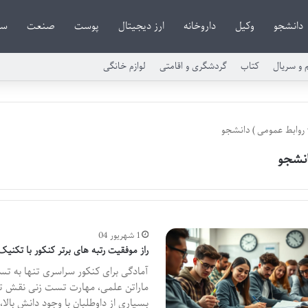
دانشجو
وکیل
داروخانه
ارز دیجیتال
پوست
صنعت
سا
م و سریال
کتاب
گردشگری و اقامتی
لوازم خانگی
روابط عمومی
)
دانشجو
نشجو
1 شهریور 04
راز موفقیت رتبه های برتر کنکور با تکنی
آمادگی برای کنکور سراسری تنها به ت
ماراتن علمی، مهارت تست زنی نقش تعیی
بسیاری از داوطلبان با وجود دانش بال