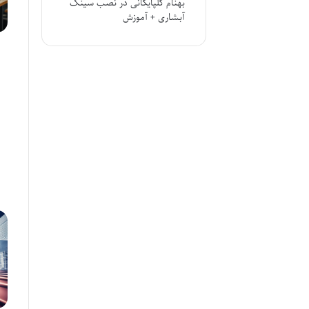
بهنام گلپایگانی
در
نصب سینک
آبشاری + آموزش