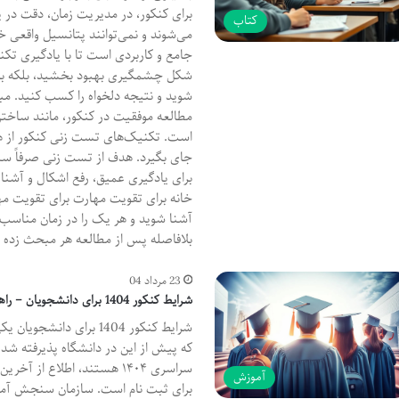
برای کنکور، در مدیریت زمان، دقت در
کتاب
می‌شوند و نمی‌توانند پتانسیل واقعی خو
جامع و کاربردی است تا با یادگیری تکنی
شکل چشمگیری بهبود بخشید، بلکه با
شوید و نتیجه دلخواه را کسب کنید. مب
مطالعه موفقیت در کنکور، مانند ساخت
است. تکنیک‌های تست زنی کنکور از هما
جای بگیرد. هدف از تست زنی صرفاً سن
برای یادگیری عمیق، رفع اشکال و آشنای
خانه برای تقویت مهارت برای تقویت مه
آشنا شوید و هر یک را در زمان مناسب 
بلافاصله پس از مطالعه هر مبحث زده 
23 مرداد 04
شرایط کنکور 1404 برای دانشجویان – راهنمای کامل ثبت نام
شرایط کنکور 1404 برای د
که پیش از این در دانشگاه پذیرفته شده
سراسری ۱۴۰۴ هستند، اطلاع ا
آموزش
برای ثبت نام است. سازمان سنجش آمو