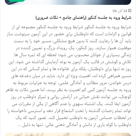
24 آذر 04
شرایط ورود به جلسه کنکور (راهنمای جامع + نکات ضروری)
شرایط ورود به جلسه کنکور شرایط ورود به جلسه کنکور مجموعه ای از
قوانین و الزامات است که داوطلبان برای حضور در این آزمون سرنوشت ساز
باید آن ها را رعایت کنند تا بدون هیچ مشکلی، مسیر خود را به سمت
موفقیت هموار سازند. روز کنکور، یک رویداد بزرگ و تعیین کننده در
زندگی بسیاری از جوانان محسوب می شود؛ لحظه ای که ثمره سال ها
تلاش و کوشش در قالب یک آزمون به بوته آزمایش گذاشته می شود. این
روز نه تنها برای داوطلبان، بلکه برای خانواده ها و تمام کسانی که در این
مسیر همراهی کرده اند، اهمیت ویژه ای دارد. شاید در میان دغدغه های
درس خواندن، مرور مطالب و آمادگی علمی، توجه به جزئیات مربوط به
ورود به جلسه آزمون کمی کم اهمیت به نظر برسد، اما همین نکات به ظاهر
کوچک، می توانند نقش حیاتی در آرامش روانی و تمرکز داوطلب در روز
آزمون ایفا کنند. یک اشتباه سهوی یا عدم آگاهی از یکی از مقررات می
تواند تمام زحمات گذشته را تحت الشعاع قرار دهد و استرسی ناخواسته را
در لحظات حساس آزمون به داوطلب تحمیل کند. تصور کنید که یک
داوطلب با کوله باری از دانش و آمادگی ذهنی عالی، تنها به دلیل …