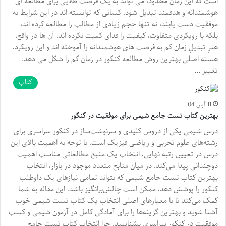
است که این زمان محدود، می تواند به یک فرصت طلایی برای مطالعه ای
هوشمندانه و هدفمند تبدیل شود. کسانی که توانسته اند در این شرایط به
موفقیت دست یابند، نه تنها حجم زیادی از مطالب را مطالعه کرده اند،
بلکه با رویکردی متفاوت، کیفیت را فدای کمیت نکرده اند. آن ها در واقع،
هنرِ تبدیلِ زمان کم به فرصت های هوشمندانه را آموخته اند و این رویکرد،
هسته اصلی بهترین روش مطالعه کنکور در زمان کم را شکل می دهد.
تغییر …
کتاب
11 آبان 04
بهترین کتاب تست جامع شیمی برای موفقیت در کنکور
درس شیمی یکی از دروس کلیدی و سرنوشت‌ساز در کنکور سراسری برای
رشته‌های علوم تجربی و ریاضی فیزیک است. با توجه به اهمیت بالای این
درس در تعیین رتبه نهایی، انتخاب یک منبع مطالعاتی مناسب اهمیت
دوچندانی پیدا می‌کند. در میان منابع متعدد موجود در بازار، انتخاب
بهترین کتاب تست جامع شیمی که بتواند تمامی نیازهای یک داوطلب
کنکور را پوشش دهد، ممکن است چالش‌برانگیز باشد. این مقاله به شما
کمک می‌کند تا با معیارهای اصلی انتخاب یک کتاب تست شیمی خوب
آشنا شوید و بهترین گزینه‌ها را برای آمادگی کامل در آزمون شیمی و کسب
موفقیت در کنکور سراسری بشناسید. چرا انتخاب کتاب تست جامع