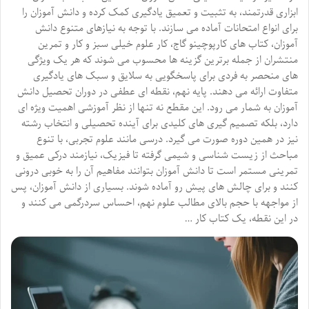
ابزاری قدرتمند، به تثبیت و تعمیق یادگیری کمک کرده و دانش آموزان را
برای انواع امتحانات آماده می سازند. با توجه به نیازهای متنوع دانش
آموزان، کتاب های کارپوچینو گاج، کار علوم خیلی سبز و کار و تمرین
منتشران از جمله برترین گزینه ها محسوب می شوند که هر یک ویژگی
های منحصر به فردی برای پاسخگویی به سلایق و سبک های یادگیری
متفاوت ارائه می دهند. پایه نهم، نقطه ای عطفی در دوران تحصیل دانش
آموزان به شمار می رود. این مقطع نه تنها از نظر آموزشی اهمیت ویژه ای
دارد، بلکه تصمیم گیری های کلیدی برای آینده تحصیلی و انتخاب رشته
نیز در همین دوره صورت می گیرد. درسی مانند علوم تجربی، با تنوع
مباحث از زیست شناسی و شیمی گرفته تا فیزیک، نیازمند درکی عمیق و
تمرینی مستمر است تا دانش آموزان بتوانند مفاهیم آن را به خوبی درونی
کنند و برای چالش های پیش رو آماده شوند. بسیاری از دانش آموزان، پس
از مواجهه با حجم بالای مطالب علوم نهم، احساس سردرگمی می کنند و
در این نقطه، یک کتاب کار …