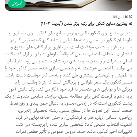
آموزش
10 آبان 04
۱۵ بهترین منابع کنکور برای رتبه برتر شدن (آپدیت ۱۴۰۳)
بهترین منابع برای کنکور یافتن بهترین منابع برای کنکور، برای بسیاری از
داوطلبان کنکور در تمامی رشته ها، اولین و شاید گیج کننده ترین گام در
مسیر پر فراز و نشیب موفقیت است. در بازاری پر از کتاب های متنوع و
انتشارات مختلف، انتخاب منبعی که واقعاً نیازهای شما را برطرف کند، کلید
اصلی پیشرفت و رسیدن به رتبه های درخشان به شمار می رود. داوطلبان
می توانند با انتخابی هوشمندانه و شخصی سازی شده، مسیر کنکور خود را
با اطمینان و اثربخشی بیشتری طی کنند و به حداکثر موفقیت دست یابند.
مسیر کنکور، یک سفر طولانی و پرچالش است که هر داوطلب آن را با
ویژگی ها و توانایی های منحصر به فرد خود آغاز می کند. یک دانش آموز
پایه دهم با فرصت کافی برای مطالعه عمیق، نیازمند منابعی متفاوت از یک
پشت کنکوری است که در زمانی محدود به دنبال جمع بندی و رفع نقاط
ضعف است. این تفاوت ها در سطح علمی، رشته تحصیلی (تجربی،
ریاضی، انسانی، زبان، هنر یا فرهنگیان)، و حتی اهداف نهایی هر فرد،
اهمیت انتخاب منبعی کاملاً شخصی سازی شده را برجسته می کند.
تغییرات اخیر کنکور، مانند حذف دروس عمومی و تأثیر قطعی نمرات