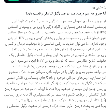
2 آبان 04
آیا چیزی به اسم درمان صد در صد زگیل تناسلی واقعیت دارد؟
آیا چیزی به اسم “درمان صد در صد زگیل تناسلی” واقعیت دارد؟ این
پرسشی است که ذهن بسیاری از افراد درگیر با ویروس پاپیلومای انسانی
(HPV) را به خود مشغول کرده است. واقعیت این است که در حال حاضر
هیچ درمان قطعی و صددرصدی برای ریشه‌کن کردن ویروس HPV از بدن
وجود ندارد، اما می‌توان ضایعات زگیل تناسلی را با موفقیت درمان و کنترل
کرد. این تمایز بین حذف زگیل‌های قابل مشاهده و ریشه‌کن کردن کامل
ویروس، نکته‌ای کلیدی در مدیریت این بیماری است. زگیل تناسلی یک
عفونت شایع مقاربتی است که توسط ویروس HPV ایجاد می‌شود. این
ویروس انواع مختلفی دارد که برخی کم‌خطر و برخی پرخطر هستند و
می‌توانند منجر به بروز زگیل یا در موارد نادر، سرطان شوند. درک صحیح
این بیماری، روش‌های درمانی موجود و راهکارهای پیشگیری، نقش مهمی
در کاهش نگرانی‌ها و بهبود کیفیت زندگی افراد مبتلا دارد. در این مقاله به
بررسی جامع این موضوع خواهیم پرداخت تا ابهامات موجود در مورد درمان
زگیل تناسلی را برطرف کنیم و به شما در تصمیم‌گیری آگاهانه یاری رسانیم.
زگیل تناسلی و ویروس HPV: درک عمیق‌تر عامل بیماری‌زا پیش از
پرداختن به بحث درمان، لازم است درک درستی از ماهیت زگیل تناسلی و