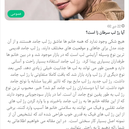
عمومی
22 دی 02
آیا رژ لب سرطان زا است؟
هیچ شکی وجود ندارد که همه خانم ها عاشق رژ لب جامد هستند و از آن
چند مدل برای جاهای و موقعیت های مختلف دارند. رژ لب جامد قدیمی
ترین نوع وسیله آرایشی لب است که در بازار موجود شد و در بین خانم ها
طرفداران بسیاری پیدا کرد. رژ لب جامد استفاده بسیار راحت و آسانی
دارد و همین طور می تواند به لب ها جذابیت خیلی زیادی دهد. کمی بعد
نوع دیگری از رژ لب وارد بازار شد که بافت کاملا متفاوتی با رژ لب جامد
داشت. رژ لب جدید رژ لب مایع بود که تاثیر تقریبا مشابه با نوتع جامد
خود داشت. اما آیا دوستداران رژ لب جامد کم شد؟ خیر. محبوب ترین نوع
رژ لب به طور یقین نوع جامد آن است. اما در بازار سودجویانی وجود دارند
که از این علاقه خانم ها به رز لب جامد باخبرند و با وارد کردن رژ لب های
جامد تقلبی و فیک می توانند به سلامتی خانم ها آسیب وارد کنند. برخی
از این رژ لب های فیک به قدری خوب طراحی شده اند که تشخیص آن از
نمونه اصل بسیار کار سختی است. در این مقاله می خواهیم اطلاعاتی به
شما رائه دهیم تا به راحتی بتوانید …