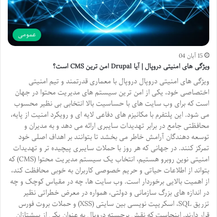
عمومی
15 آبان 04
ویژگی های امنیتی دروپال | آیا Drupal امن ترین CMS است؟
ویژگی های امنیتی دروپال دروپال با معماری قدرتمند و تیم امنیتی
اختصاصی خود، یکی از امن ترین سیستم های مدیریت محتوا در جهان
است که برای وب سایت های با حساسیت بالا انتخابی بی نظیر محسوب
می شود. این پلتفرم با مکانیزم های دفاعی لایه ای و رویکرد امنیت از پایه،
محافظتی جامع در برابر تهدیدات سایبری ارائه می دهد و به مدیران و
توسعه دهندگان آرامش خاطر می بخشد تا بتوانند بر اهداف اصلی خود
تمرکز کنند. در جهانی که هر روز با حملات سایبری پیچیده تر و تهدیدات
امنیتی نوین روبرو هستیم، انتخاب یک سیستم مدیریت محتوا (CMS) که
بتواند از اطلاعات حیاتی و حریم خصوصی کاربران به خوبی محافظت کند،
از اهمیت بالایی برخوردار است. وب سایت ها، چه در مقیاس کوچک و چه
در اندازه های بزرگ سازمانی و دولتی، همواره در معرض خطراتی نظیر
تزریق SQL، اسکریپت نویسی بین سایتی (XSS) و حملات بروت فورس
قرار دارند. اینجاست که نقش برجسته دروپال به عنوان یکی از پیشتازان