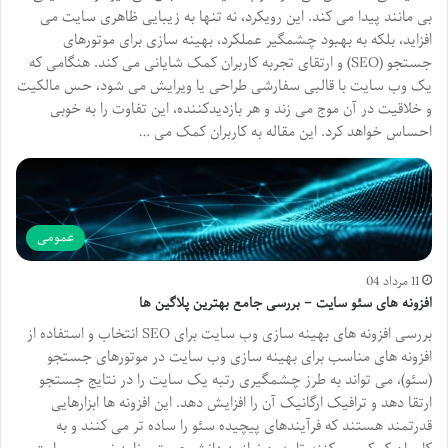
بی مانند پیدا می کند. این رویکرد، نه تنها به زیبایی ظاهری سایت می
افزاید، بلکه به بهبود چشمگیر عملکرد، بهینه سازی برای موتورهای
جستجو (SEO) و ارتقای تجربه کاربران کمک شایانی می کند. هنگامی که
یک وب سایت با قالبی سفارشی طراحی یا ویرایش می شود، حس مالکیت
و خلاقیت در آن موج می زند و هر بازدیدکننده، این تفاوت را به خوبی
احساس خواهد کرد. این مقاله به کاربران کمک می …
عمومی
11 مرداد 04
افزونه های سئو سایت – بررسی جامع بهترین پلاگین ها
بررسی افزونه های بهینه سازی وب سایت برای SEO انتخاب و استفاده از
افزونه های مناسب برای بهینه سازی وب سایت در موتورهای جستجو
(سئو)، می تواند به طرز چشمگیری رتبه یک سایت را در نتایج جستجو
ارتقا دهد و ترافیک ارگانیک آن را افزایش دهد. این افزونه ها ابزارهایی
قدرتمند هستند که فرآیندهای پیچیده سئو را ساده تر می کنند و به