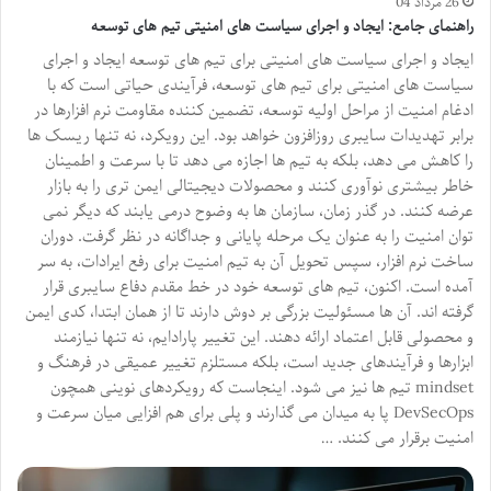
26 مرداد 04
راهنمای جامع: ایجاد و اجرای سیاست های امنیتی تیم های توسعه
ایجاد و اجرای سیاست های امنیتی برای تیم های توسعه ایجاد و اجرای
سیاست های امنیتی برای تیم های توسعه، فرآیندی حیاتی است که با
ادغام امنیت از مراحل اولیه توسعه، تضمین کننده مقاومت نرم افزارها در
برابر تهدیدات سایبری روزافزون خواهد بود. این رویکرد، نه تنها ریسک ها
را کاهش می دهد، بلکه به تیم ها اجازه می دهد تا با سرعت و اطمینان
خاطر بیشتری نوآوری کنند و محصولات دیجیتالی ایمن تری را به بازار
عرضه کنند. در گذر زمان، سازمان ها به وضوح درمی یابند که دیگر نمی
توان امنیت را به عنوان یک مرحله پایانی و جداگانه در نظر گرفت. دوران
ساخت نرم افزار، سپس تحویل آن به تیم امنیت برای رفع ایرادات، به سر
آمده است. اکنون، تیم های توسعه خود در خط مقدم دفاع سایبری قرار
گرفته اند. آن ها مسئولیت بزرگی بر دوش دارند تا از همان ابتدا، کدی ایمن
و محصولی قابل اعتماد ارائه دهند. این تغییر پارادایم، نه تنها نیازمند
ابزارها و فرآیندهای جدید است، بلکه مستلزم تغییر عمیقی در فرهنگ و
mindset تیم ها نیز می شود. اینجاست که رویکردهای نوینی همچون
DevSecOps پا به میدان می گذارند و پلی برای هم افزایی میان سرعت و
امنیت برقرار می کنند. …