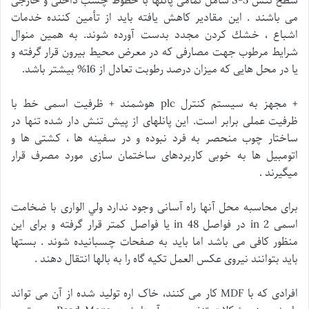
سطح تنش 3-S شامل تمامی پانلها با خطوط چسب داخلی و خارجی
می باشند . اين مقادير كاهش يافته بايد از تأمين كننده خدمات
اشباع ، خشك كردن مجدد بدست آورده شوند. به همين منوال
شرايط مرطوب جهت مصارفی كه در معرض محيط بيرون قرار گرفته و
يا در محل هايی كه ميزان درصد رطوبت تعادل از 16% بیشتر باشد.
+ مجهز به سیستم کنترل plc هوشمند + ظرفیت اسمی خط با
ظرفیت عملی برابر است. اين پانلهای از پيش تنش دار شده تنها در
ساختار چوب منحصر به فرد نبوده و در سفينه ها ، كشتی ها و
اتومبيل ها به خوبی كاربردهای ساختمان سازی مورد مصرف قرار
ميگيرند .
برای محاسبه محل آنها راه آسانی وجود ندارد ولي الواری با ضخامت
اسمی in 2 در فواصل in 48 يا فواصل كمتر قرار گرفته و برای اين
منظور كافی می باشد اما بايد به صفحات چسبانيده شوند . بستها
بايد بتوانند نيروی عكس العمل تكيه گاه را به بالها انتقال دهند .
افرادی که با MDF کار می کنند، خاک اره تولید شده از آن می تواند