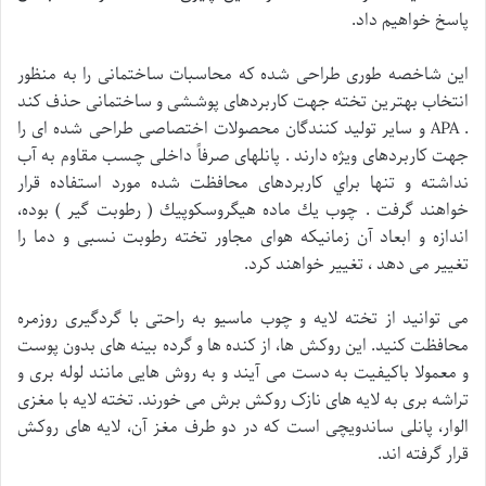
پاسخ خواهیم داد.
اين شاخصه طوری طراحی شده كه محاسبات ساختمانی را به منظور
انتخاب بهترين تخته جهت كاربردهای پوششی و ساختمانی حذف كند
. APA و ساير توليد كنندگان محصولات اختصاصی طراحی شده ای را
جهت كاربردهای ويژه دارند . پانلهای صرفاً داخلی چسب مقاوم به آب
نداشته و تنها براي كاربردهای محافظت شده مورد استفاده قرار
خواهند گرفت . چوب يك ماده هيگروسكوپيك ( رطوبت گير ) بوده،
اندازه و ابعاد آن زمانيكه هوای مجاور تخته رطوبت نسبی و دما را
تغيير می دهد ، تغيير خواهند كرد.
می توانید از تخته لایه و چوب ماسیو به راحتی با گردگیری روزمره
محافظت کنید. این روکش ها، از کنده ها و گرده بینه های بدون پوست
و معمولا باکیفیت به دست می آیند و به روش هایی مانند لوله بری و
تراشه بری به لایه های نازک روکش برش می خورند. تخته لایه با مغزی
الوار، پانلی ساندویچی است که در دو طرف مغز آن، لایه های روکش
قرار گرفته اند.