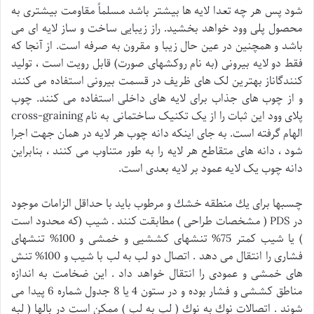
شود پس هر چه تعدا لایه ها بیشتر باشد مسلماً مقاومت بیشتری به
محصول پلی وود خواهد بخشید. راز زیبایی ساخت و ساز لایه ای می
باشد و همچنین در عین حال زیبا و مقرون به صرفه است. از آنجا که
فقط دو لایه بیرونی (به نام روکشهای صورت) قابل رویت است ، تولید
کنندگاناز بهترین لک های ظریف در قسمت بیرونی استفاده می کنند
و از چوب های جذاب برای لایه های داخلی استفاده می کنند. چوب
پلای وود این ثبات را از یک تکنیک ساختمانی به نام cross-graining
الهام گرفته است. به جای اینکه دانه چوب هر لایه در همان جهت اجرا
شود ، دانه های متقاطع هر لایه را به طور متناوب می کنند ، بنابراین
دانه چوب یک لایه عمود بر لایه بعدی است.
چسبها برای يك منطقه خشك و مرطوب بايد با حداقل الزامات موجود
در PDS ( مشخصات طراحی ) مطابقت كنند . شيب (كه محدود است
) يا شيب كمتر 75% تنشهای كششيی و خمشی و 100% تنشهای
فشاری را انتقال می دهد . اتصال دو لب به لب با شيب و 100% تنش
های خمشی و عمودی را انتقال خواهد داد . اين ضخامت به اندازه
مناطق كششی و فشار بوده و در ستون 4 يا 8 جدول شماره 6 پيدا می
شوند . اتصالات نوك به نوك ( لب به لب ) ممكن است در بالها ( لبه