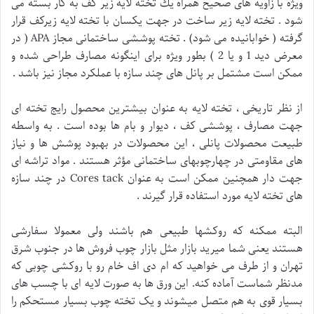
ويژه با زاويه های صحيح همراه يك تخته لايه زير كف به كار بسته می
شود . تخته لايه زير ساخت در جهت يكسان با تخته لايه زيركف قرار
گرفته ( خوابانيده می شود) . تخته پوششی ساختمانی مجاز APA ( در
معرض ديد 1 و یا 2 ) بطور ويژه برای اينگونه مصارف طراحی شده و
ممكن است مشتمل بر پانل های چند سازه با عملكرد مجاز نيز باشد .
از نظر تاريخی ، تخته لايه به عنوان بيشترين محصول رايج تخته ای
جهت مصارف ، پوششی كف ، ديوار و بام ها بوده است . به واسطه
طبيعت محصولات پانلی ، اين محصولات در بهبود پوشش ها و نياز
های مقاومتی در چهارچوبهای ساختمانی مؤثر هستند . مواد تراشه ای
جهت دار همچنين ممكن است به عنوان Cores tack در چند سازه
های تخته لايه مورد استفاده قرار گيرند .
البته ممکنه که روکشها طبیعی هم باشند ولی معمولا سفارشی
هستند یعنی شما میرید بازار مثل بازار چوب فروش ها در جنوب شرق
تهران و از طرف می خواهید که ام دی اف خام رو با روکشی چوبی که
مدنظر شماست آماده کنه. این ورق ها به صورت لایه ای با چسب های
بسیار قوی به هم متصل میشوند و یک تخته چوب بسیار مستحکم را