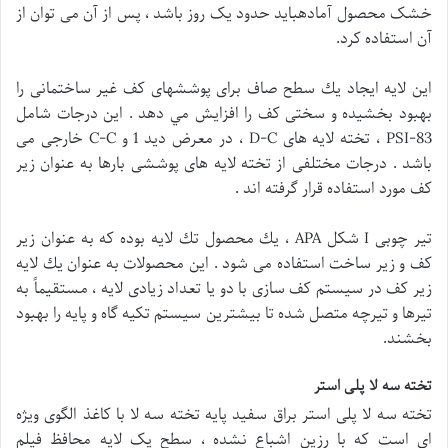
خشک محصول آمادهباید حدود یک روز باشد ، پس از آن می توان از
آن استفاده کرد.
اين لايه ايجاد يك سطح صاف برای پوششهای كف غير ساختمانی را
بهبود بخشيده و سختی كف را افزايش مي دهد . اين درجات شامل
PSI-83 ، تخته لايه های D-C ، در معرض ديد 1 و C-C خارجی می
باشد . درجات مختلفی از تخته لايه های پوششی بارها به عنوان زير
كف مورد استفاده قرار گرفته اند .
تير چوبی I شكل APA ، يك محصول تك لايه بوده كه به عنوان زير
كف و زير ساخت استفاده می شود . اين محصولات به عنوان يك لايه
زير كف در سيستم كف سازی با دو يا تعداد زيادی لايه ، مستقيماً به
تيرها و تيرچه متصل شده تا بيشترين سيستم تكيه گاه و پايه را بهبود
بخشند.
تخته سه لا پلی استر
تخته سه لا پلی استر براق سفید پایه تخته سه لا با کاغذ الگوی ویژه
ای است که با رزین اشباع نشده ، سطح یک لایه محافظ فیلم