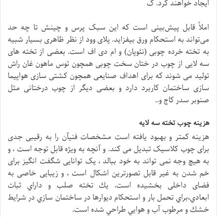
ایجاد خواهند کرد. ک
املاً قابل پیش‌بینی است که این سبک پرس و چینش تا چه حد
می‌تواند به استحکام ورق بیفزاید. پلای وود از نظر ظاهری بسیار شبیه
به تخته خرده چوبی (نئوپان) و ام دی اف است. بعضی از تخته های
سه لایی از چوب در ختان سخت چوبی همچون توس ماهون غان راش
تولید می شوند که برای اهداف صنایعی همچون کشتی سازی هواپیما
سازی ساختمان کاربرد دارد و بعضی دیگر از چوب درختانی مثل
صنوبر سدر کاج و..
هزینه چوب تخته سه لایه
هزینه کمتر و بهبود یافته است مشخصات فنیآن را به رقیبی جدی
برای چوب کلاسیک تبدیل می کند. و آنچه به ویژه قابل توجه است ، و
به هیچ وجه نمی تواند به خود ببالد ، یک توانایی شگفت انگیز برای
خم شدن به غیر قابل تصورترین اشکال است ، و زیبایی خاصی به
فضای داخلی بخشیده است. يك تخته صلب و داراي ثبات
ابعادي،براي تحمل بار و استحكام ديوارها در ساختمان سازي در شرايط
خشك و مرطوب آب و هوايي طراحي شده است.