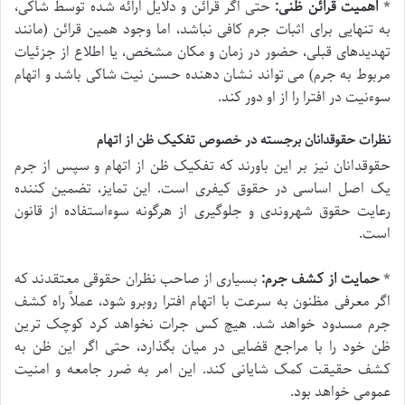
*
اهمیت قرائن ظنی:
حتی اگر قرائن و دلایل ارائه شده توسط شاکی،
به تنهایی برای اثبات جرم کافی نباشد، اما وجود همین قرائن (مانند
تهدیدهای قبلی، حضور در زمان و مکان مشخص، یا اطلاع از جزئیات
مربوط به جرم) می تواند نشان دهنده حسن نیت شاکی باشد و اتهام
سوءنیت در افترا را از او دور کند.
نظرات حقوقدانان برجسته در خصوص تفکیک ظن از اتهام
حقوقدانان نیز بر این باورند که تفکیک ظن از اتهام و سپس از جرم
یک اصل اساسی در حقوق کیفری است. این تمایز، تضمین کننده
رعایت حقوق شهروندی و جلوگیری از هرگونه سوءاستفاده از قانون
است.
*
حمایت از کشف جرم:
بسیاری از صاحب نظران حقوقی معتقدند که
اگر معرفی مظنون به سرعت با اتهام افترا روبرو شود، عملاً راه کشف
جرم مسدود خواهد شد. هیچ کس جرات نخواهد کرد کوچک ترین
ظن خود را با مراجع قضایی در میان بگذارد، حتی اگر این ظن به
کشف حقیقت کمک شایانی کند. این امر به ضرر جامعه و امنیت
عمومی خواهد بود.