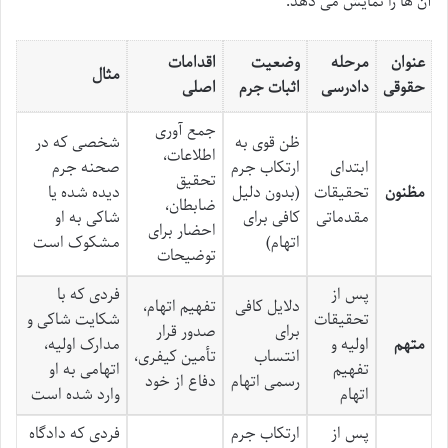
آن ها را نمایش می دهد:
عنوان
مرحله
وضعیت
اقدامات
مثال
حقوقی
دادرسی
اثبات جرم
اصلی
جمع آوری
ظن قوی به
شخصی که در
اطلاعات،
ابتدای
ارتکاب جرم
صحنه جرم
تحقیق
مظنون
تحقیقات
(بدون دلیل
دیده شده یا
ضابطان،
مقدماتی
کافی برای
شاکی به او
احضار برای
اتهام)
مشکوک است
توضیحات
پس از
فردی که با
دلایل کافی
تفهیم اتهام،
تحقیقات
شکایت شاکی و
برای
صدور قرار
متهم
اولیه و
مدارک اولیه،
انتساب
تأمین کیفری،
تفهیم
اتهامی به او
رسمی اتهام
دفاع از خود
اتهام
وارد شده است
پس از
ارتکاب جرم
فردی که دادگاه