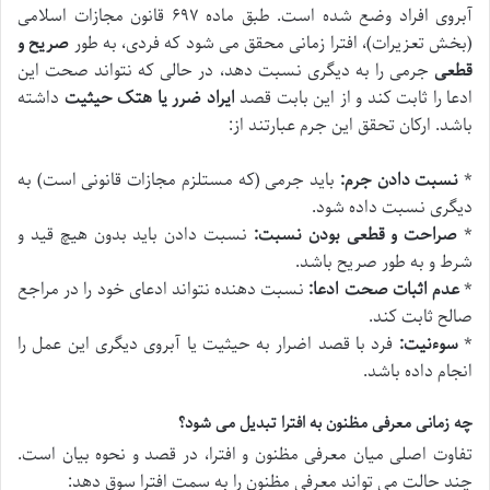
آبروی افراد وضع شده است. طبق ماده ۶۹۷ قانون مجازات اسلامی
(بخش تعزیرات)، افترا زمانی محقق می شود که فردی، به طور
صریح و
قطعی
جرمی را به دیگری نسبت دهد، در حالی که نتواند صحت این
ادعا را ثابت کند و از این بابت قصد
ایراد ضرر یا هتک حیثیت
داشته
باشد. ارکان تحقق این جرم عبارتند از:
*
نسبت دادن جرم:
باید جرمی (که مستلزم مجازات قانونی است) به
دیگری نسبت داده شود.
*
صراحت و قطعی بودن نسبت:
نسبت دادن باید بدون هیچ قید و
شرط و به طور صریح باشد.
*
عدم اثبات صحت ادعا:
نسبت دهنده نتواند ادعای خود را در مراجع
صالح ثابت کند.
*
سوءنیت:
فرد با قصد اضرار به حیثیت یا آبروی دیگری این عمل را
انجام داده باشد.
چه زمانی معرفی مظنون به افترا تبدیل می شود؟
تفاوت اصلی میان معرفی مظنون و افترا، در قصد و نحوه بیان است.
چند حالت می تواند معرفی مظنون را به سمت افترا سوق دهد: