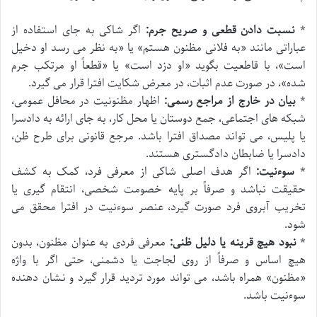
*
نسبت دادن قطعی و صریح جرم:
اگر شاکی به جای استفاده از
عباراتی مانند «به فلانی مظنون هستم» یا «به نظر می رسد او دخیل
است»، با قاطعیت بگوید «او دزد است» یا «قطعاً او مرتکب جرم
شده»، در صورت عدم اثبات، در معرض شکایت افترا قرار می گیرد.
*
بیان در خارج از مراجع رسمی:
اظهار مظنونیت در محافل عمومی،
شبکه های اجتماعی، جمع دوستان یا محل کار، به جای ارائه به دادسرا
یا پلیس، می تواند مصداق افترا باشد. مرجع قانونی برای طرح ظن،
دادسرا یا ضابطان دادگستری هستند.
*
سوءنیت:
اگر هدف اصلی شاکی از معرفی فرد، کمک به کشف
حقیقت نباشد و صرفاً بر پایه خصومت شخصی، انتقام گیری یا
تخریب آبروی فرد صورت گیرد، عنصر سوءنیت در افترا محقق می
شود.
*
نبود هیچ قرینه یا دلیل ظنی:
معرفی فردی به عنوان مظنون، بدون
هیچ اساس و صرفاً از روی لجاجت یا دشمنی، حتی اگر با واژه
«مظنون» همراه باشد، می تواند مورد تردید قرار گیرد و نشان دهنده
سوءنیت باشد.