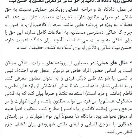
تحلیل رویه دادگاه ها: تأکید بر حق شاکی در معرفی مظنون با حسن نیت
در عمل، دادگاه ها و مراجع قضایی رویکردی حمایتی نسبت به حق
شاکی در معرفی مظنون دارند. تجربیات متعدد نشان می دهد که
قضات، به ویژه در پرونده هایی مانند سرقت، کلاهبرداری، یا ضرب و
جرح که شاکی دسترسی مستقیم به اطلاعات کامل ندارد، این حق را
برای شاکی به رسمیت می شناسند. آنچه برای دادگاه اهمیت دارد،
حسن نیت شاکی و تلاش او برای کمک به کشف حقیقت است.
*
مثال های عملی:
در بسیاری از پرونده های سرقت، شاکی ممکن
است بر اساس حضور افراد خاص در نزدیکی محل جرم، اختلاف قبلی
با کسی، یا شواهد ظنی دیگر، فردی را به عنوان مظنون معرفی کند.
رویه قضایی نشان داده است که تا زمانی که شاکی از واژه های قطعی و
قاطع (مانند او دزد است) استفاده نکند و صرفاً بیان کند که به فلانی
مشکوک هستم یا این فرد می تواند مظنون باشد، و این اظهارات را در
مرجع رسمی (مانند کلانتری یا دادسرا) مطرح کند، شکایت افترا علیه
او موفق نخواهد بود. دادگاه ها معمولاً این نوع اظهارات را در راستای
همکاری با مراجع قضایی و ایفای نقش شهروندی برای کشف جرم
تلقی می کنند.