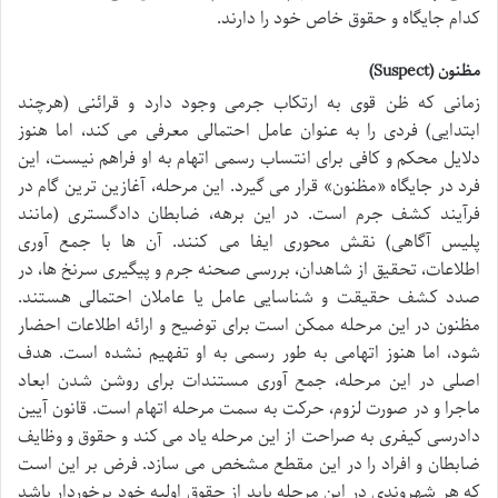
کدام جایگاه و حقوق خاص خود را دارند.
مظنون (Suspect)
زمانی که ظن قوی به ارتکاب جرمی وجود دارد و قرائنی (هرچند
ابتدایی) فردی را به عنوان عامل احتمالی معرفی می کند، اما هنوز
دلایل محکم و کافی برای انتساب رسمی اتهام به او فراهم نیست، این
فرد در جایگاه «مظنون» قرار می گیرد. این مرحله، آغازین ترین گام در
فرآیند کشف جرم است. در این برهه، ضابطان دادگستری (مانند
پلیس آگاهی) نقش محوری ایفا می کنند. آن ها با جمع آوری
اطلاعات، تحقیق از شاهدان، بررسی صحنه جرم و پیگیری سرنخ ها، در
صدد کشف حقیقت و شناسایی عامل یا عاملان احتمالی هستند.
مظنون در این مرحله ممکن است برای توضیح و ارائه اطلاعات احضار
شود، اما هنوز اتهامی به طور رسمی به او تفهیم نشده است. هدف
اصلی در این مرحله، جمع آوری مستندات برای روشن شدن ابعاد
ماجرا و در صورت لزوم، حرکت به سمت مرحله اتهام است. قانون آیین
دادرسی کیفری به صراحت از این مرحله یاد می کند و حقوق و وظایف
ضابطان و افراد را در این مقطع مشخص می سازد. فرض بر این است
که هر شهروندی در این مرحله باید از حقوق اولیه خود برخوردار باشد