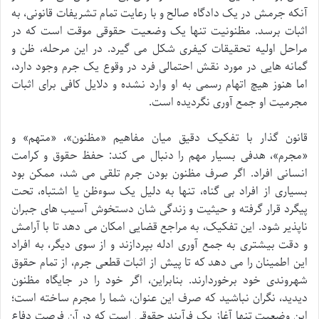
آنکه جرمش در یک دادگاه صالح و با رعایت تمام تشریفات قانونی، به
اثبات برسد. مظنونیت تنها یک وضعیت حقوقی موقت است که در
مراحل اولیه تحقیقات کیفری شکل می گیرد. در این مرحله، ظن و
گمانه هایی در مورد نقش احتمالی فرد در وقوع یک جرم وجود دارد،
اما هنوز هیچ اتهام رسمی به او وارد نشده و دلایل کافی برای اثبات
مجرمیت او جمع آوری نگردیده است.
قانون گذار با تفکیک دقیق میان مفاهیم «مظنون»، «متهم» و
«مجرم»، هدفی بسیار مهم را دنبال می کند: حفظ حقوق و کرامت
انسانی افراد. اگر صرف مظنون بودن جرم تلقی می شد، ممکن بود
بسیاری از افراد بی گناه، تنها به دلیل یک سوءظن یا اشتباه، تحت
پیگرد قرار گرفته و حیثیت و زندگی شان دستخوش آسیب های جبران
ناپذیر شود. این تفکیک، به مراجع قضایی امکان می دهد تا با آرامش
و دقت بیشتری به جمع آوری ادله بپردازند و از سوی دیگر، به افراد
این اطمینان را می دهد که تا پیش از اثبات قطعی جرم، از تمام حقوق
شهروندی خود برخوردارند. بنابراین، اگر خود را در جایگاه مظنون
دیدید، نگران نباشید که صرف این عنوان، شما را مجرم ساخته است؛
این وضعیت تنها آغاز یک فرآیند حقوقی است که در آن فرصت دفاع