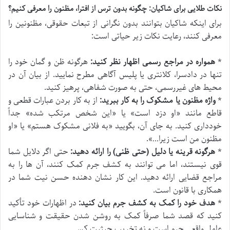
نکات طلایی برای شاکیان: چگونه بدون ترس از افترا، مظنون را معرفی کنیم؟
برای اینکه شاکیان بتوانند بدون نگرانی از تبعات حقوقی، مظنونین را
معرفی کنند، رعایت نکات زیر حیاتی است:
*
همواره در مراجع رسمی اظهار نظر کنید:
هرگونه ظن و گمان خود را
تنها در دادسرا، کلانتری یا پلیس آگاهی مطرح نمایید. از بیان آن در
محیط های غیررسمی، حتی به صورت شفاهی، پرهیز کنید.
*
واژه مظنون یا مشکوک را به کار ببرید:
از به کار بردن عبارات قطعی و
قاطع مانند «او دزد است» یا «این شخص مرتکب شده» جداً
خودداری کنید. به جای آن، بگویید «به فلانی مشکوک هستم» یا «او
مظنون من است زیرا…».
*
هرگونه قرینه یا دلیل (حتی ظنی) را ارائه دهید:
حتی اگر دلایل شما
قوی نیستند، اما می توانند به کشف جرم کمک کنند، آن ها را به
مراجع قضایی ارائه دهید. این کار نشان دهنده حسن نیت شما در
همکاری با قانون است.
*
هدف خود را کمک به کشف جرم بیان کنید:
در اظهارات خود تأکید
کنید که قصد شما صرفاً کمک به روشن شدن حقیقت و شناسایی
عامل واقعی جرم است و نه تخریب حیثیت کسی.