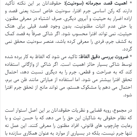
*
اهمیت قصد مجرمانه (سوءنیت):
حقوقدانان بر این نکته تأکید
دارند که رکن اساسی جرم افترا، سوءنیت خاص است؛ یعنی قصد و
اراده اضرار به حیثیت و آبروی دیگری. صرف اشتباه در معرفی مظنون،
یا حتی عدم اثبات مظنونیت، بدون وجود قصد قبلی برای هتک
حیثیت، نمی تواند افترا محسوب شود. اگر شاکی صرفاً به قصد کمک
به کشف جرم، فردی را معرفی کرده باشد، عنصر سوءنیت محقق نمی
گردد.
*
ضرورت بررسی دقیق الفاظ:
تاکید می شود که الفاظ به کار برده شده
توسط شاکی بسیار حائز اهمیت است. اگر شاکی از واژگانی استفاده
کند که به صراحت و قطعی، جرم را به دیگری نسبت دهد، احتمال
تحقق افترا بیشتر می شود. اما استفاده از عباراتی مانند ظن می برم،
احتمال می دهم یا مشکوک هستم، می تواند مانع از تحقق جرم افترا
شود.
در مجموع، رویه قضایی و نظریات حقوقدانان بر این اصل استوار است
که نظام حقوقی به شاکیان این حق را می دهد که با حسن نیت و با
رعایت چارچوب های قانونی، افراد مظنون را معرفی کنند. این عمل نه
تنها جرم نیست، بلکه در بسیاری از موارد به عنوان همکاری سازنده با