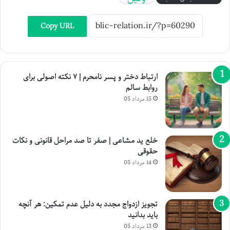
Copy URL
ارتباط دختر و پسر نامحرم | ۷ نکته اصولی برای
روابط سالم
15 مرداد 05
خلع ید مشاعی | صفر تا صد مراحل قانونی و نکات
حقوقی
14 مرداد 05
تجویز ازدواج مجدد به دلیل عدم تمکین: هر آنچه
باید بدانید
13 مرداد 05