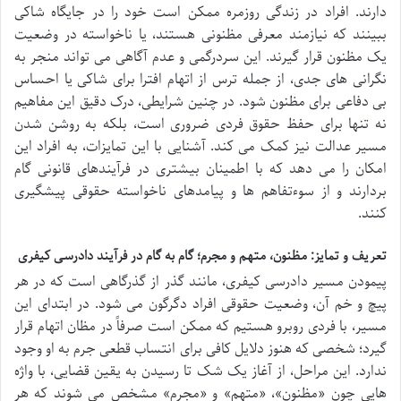
دارند. افراد در زندگی روزمره ممکن است خود را در جایگاه شاکی
ببینند که نیازمند معرفی مظنونی هستند، یا ناخواسته در وضعیت
یک مظنون قرار گیرند. این سردرگمی و عدم آگاهی می تواند منجر به
نگرانی های جدی، از جمله ترس از اتهام افترا برای شاکی یا احساس
بی دفاعی برای مظنون شود. در چنین شرایطی، درک دقیق این مفاهیم
نه تنها برای حفظ حقوق فردی ضروری است، بلکه به روشن شدن
مسیر عدالت نیز کمک می کند. آشنایی با این تمایزات، به افراد این
امکان را می دهد که با اطمینان بیشتری در فرآیندهای قانونی گام
بردارند و از سوءتفاهم ها و پیامدهای ناخواسته حقوقی پیشگیری
کنند.
تعریف و تمایز: مظنون، متهم و مجرم؛ گام به گام در فرآیند دادرسی کیفری
پیمودن مسیر دادرسی کیفری، مانند گذر از گذرگاهی است که در هر
پیچ و خم آن، وضعیت حقوقی افراد دگرگون می شود. در ابتدای این
مسیر، با فردی روبرو هستیم که ممکن است صرفاً در مظان اتهام قرار
گیرد؛ شخصی که هنوز دلایل کافی برای انتساب قطعی جرم به او وجود
ندارد. این مراحل، از آغاز یک شک تا رسیدن به یقین قضایی، با واژه
هایی چون «مظنون»، «متهم» و «مجرم» مشخص می شوند که هر