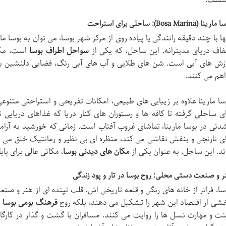
رینا (Bosa Marina): ساحلی برای استراحت
ها با چند دقیقه رانندگی یا پیاده روی از مرکز شهر بوسا، می توان به بوسا م
اف دریای مدیترانه. این ساحل، که یکی از
سواحل اطراف بوسا
است، مکان
زش های آبی است. شن های طلایی و آب های آبی رنگ، فضایی دلنشین برای
اهم می کنند.
سا مارینا علاوه بر زیبایی های طبیعی، امکانات تفریحی و استراحتی متنوعی 
ی ساحلی گرفته تا کافه ها و رستوران های کنار دریا که غذاهای دریایی 
دنی در بوسا مارینا، تماشای غروب آفتاب است. زمانی که خورشید به آرامی 
ی نارنجی و بنفش نقاشی می کند، منظره ای بی نظیر و رمانتیک خلق می 
ند. این ساحل، به عنوان یکی از
مکان های دیدنی بوسا
، مکانی عالی برای پا
ر و صنعت دستی محلی: روح بوسا در تار و پود زندگی
سا، فراتر از خانه های رنگی و قلعه تاریخی اش، قلب تپنده ای از هنر و 
شی از اقتصاد این شهر را تشکیل می دهند، بلکه روح
فرهنگ بومی بوسا
ر
ت و مهارت نسل ها را روایت می کنند. مسافران با گشت و گذار در کارگاه