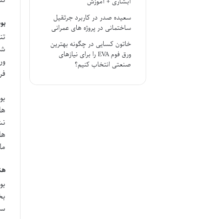
آبشاری + آموزش
سعیده صدر
در
کاربرد جرثقیل
بوسا ما
ساختمانی در پروژه های عمرانی
تن
خاتون کسایی
در
چگونه بهترین
شف
ورق فوم EVA را برای نیازهای
ور
صنعتی انتخاب کنیم؟
فر
بو
ها
نش
ها
ما
هن
بو
بخ
سن