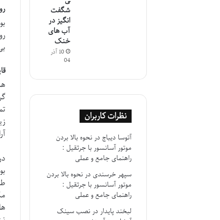
ی
رو
شگفت
انگیز در
بو
آب های
رو
خنک
بی
10 آذر
04
قا
هم
گر
تم
نظرات کاربران
زی
آر
آتوسا دیباج
در
نحوه بالا بردن
موتور آسانسور با جرثقیل :
در
راهنمای جامع و عملی
بو
سپهر خرسندی
در
نحوه بالا بردن
طب
موتور آسانسور با جرثقیل :
مک
راهنمای جامع و عملی
ها
لبخند پایدار
در
نصب سینک
نش