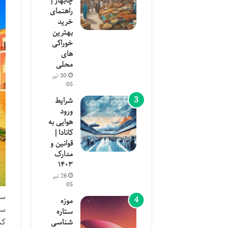
چابهار |
راهنمای
خرید
بهترین
خوراکی
های
محلی
30 تیر
05
شرایط
ورود
هوایی به
کانادا |
قوانین و
مدارک
۱۴۰۳
26 تیر
05
سا
موزه
سو
ستاره
کش
شناسی