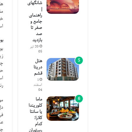
شانگهای
ها
|
مق
راهنمای
خو
جامع و
اس
صفر تا
صد
بو
بازدید
20 تیر
بو
05
زی
هتل
چی
دریتا
حا
قشم
اس
1
رن
اسفند
04
ماما
مو
کلوریندا
دل
یا سانتا
فر
کلارا:
عک
کدام
چی
رستوران