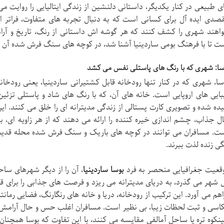
ی طبیعی در کنار یکدیگر، داستانی دلنشین از زندگی ایتالیایی را روایت می
صدی ایده آل برای کسانی است که به دنبال تجربه های متفاوت، فراتر
اهند شهری را کشف کنند که هر گوشه اش داستانی از رنگ، تاریخ و آرامش
ت تا با فرهنگ بومی ساردینیا آشنا شد، در کوچه های سنگ فرش شده آن قدم
سا: شهری که با رنگ های پاستلی نفس می کشد
سا، شهری که در کنار تنها رودخانه قابل کشتیرانی ساردینیا، یعنی رودخانه
بایی های اروپایی است. خانه های آن، که با رنگ های شاد و پاستلی تزئین
ده شده و تصویری کارت پستالی از زندگی مدیترانه ای را خلق می کنند. این
ل جذاب، چشم اندازی خیره کننده را ارائه می دهند که از هر زاویه ای، به 
ت. مسافران می توانند در کوچه های باریک و سنگ فرش شده محله قدیمی س
گی زنده لذت ببرند.
قعیت جغرافیایی منحصر به فرد
بوسا ساردینیا
، آن را از دیگر شهرهای ساحل
 شهر می گذرد، به دریای مدیترانه می ریزد و فرصت های جذابی را برای قای
اهم می آورد. این ترکیب از رودخانه، دریا و خانه های رنگارنگ، فضایی رمان
اسی و ثبت لحظات زیبا، بی نظیر است. مسافران اغلب حس و حال آرامش ب
نکوه تره یا ساحل آمالفی مقایسه می کنند، با این تفاوت که بوسا همچنان