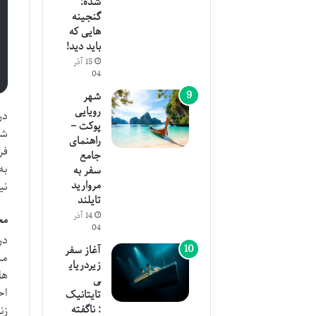
شده:
گنجینه
هایی که
باید دید!
15 آذر
04
شهر
رویایی
در
پوکت –
شد
راهنمای
فر
جامع
به
سفر به
مروارید
نی
تایلند
14 آذر
محله
04
آغاز سفر
مس
زیردریای
ها
ی
اح
تایتانیک
: ناگفته
زن