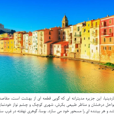
ردینیا، این جزیره مدیترانه ای که گویی قطعه ای از بهشت است، مقاصد 
احل درخشان و مناظر طبیعی بکرش، شهری کوچک و چشم نواز خودنمایی
د و هر بیننده ای را مسحور خود می سازد. بوسا، گوهری نهفته در غرب سار