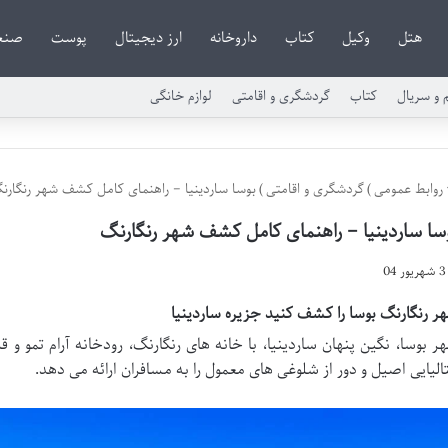
هتل
وکیل
کتاب
داروخانه
ارز دیجیتال
پوست
صنع
م و سریال
کتاب
گردشگری و اقامتی
لوازم خانگی
روابط عمومی
)
گردشگری و اقامتی
)
بوسا ساردینیا – راهنمای کامل کشف شهر رنگارن
سا ساردینیا – راهنمای کامل کشف شهر رنگارنگ
3 شهریور 04
ر رنگارنگ بوسا را ​​کشف کنید جزیره ساردینیا
ر بوسا، نگین پنهان ساردینیا، با خانه های رنگارنگ، رودخانه آرام تمو و 
تالیایی اصیل و دور از شلوغی های معمول را به مسافران ارائه می دهد.