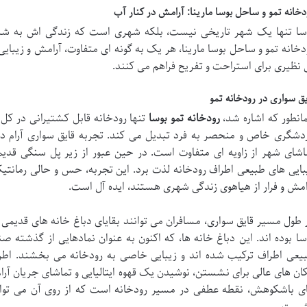
دخانه تمو و ساحل بوسا مارینا: آرامش در کنار آب
سا تنها یک شهر تاریخی نیست، بلکه شهری است که زندگی اش به شکلی
دخانه تمو و ساحل بوسا مارینا، هر یک به گونه ای متفاوت، آرامش و زیبا
 نظیری برای استراحت و تفریح فراهم می کنند.
یق سواری در رودخانه تمو
انطور که اشاره شد،
رودخانه تمو بوسا
تنها رودخانه قابل کشتیرانی در کل 
دشگری خاص و منحصر به فرد تبدیل می کند. تجربه قایق سواری آرام در 
اشای شهر از زاویه ای متفاوت است. در حین عبور از زیر پل سنگی قدیمی
بایی های طبیعی اطراف رودخانه لذت برد. این تجربه، حس و حالی رمانتیک
امش و فرار از هیاهوی زندگی شهری هستند، ایده آل است.
 طول مسیر قایق سواری، مسافران می توانند بقایای دباغ خانه های قدیمی 
سا بوده اند. این دباغ خانه ها، که اکنون به عنوان نمادهایی از گذشته صن
یعی اطراف ترکیب شده اند و زیبایی خاصی به رودخانه می بخشند. اطراف 
ان های عالی برای نشستن، نوشیدن یک قهوه ایتالیایی و تماشای جریان آر
ی باشکوهش، نقطه عطفی در مسیر رودخانه است که از روی آن می توان چ
ست.