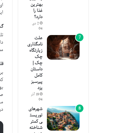
بهترین
ای
غذا را
ای
دارد؟
2 دی
گش
04
تا
علت
دا
نامگذاری
مع
زیارتگاه
چک
چک |
قل
داستان
بر
کامل
که
پیرسبز
به
یزد
19 آذر
04
مش
شهرهای
در
توریست
ی کمتر
شناخته