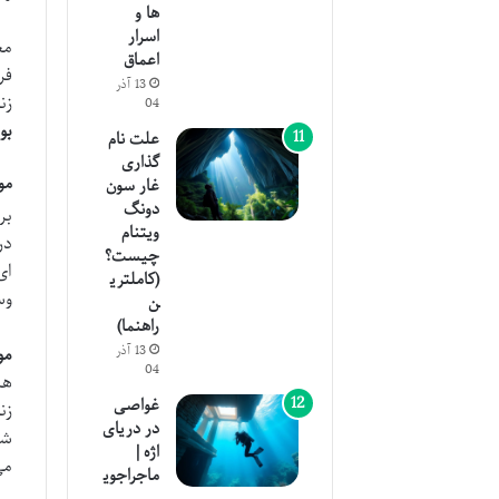
ها و
اسرار
مع
اعماق
فر
13 آذر
زن
04
بو
علت نام
گذاری
موزه ک
غار سون
دونگ
بر
ویتنام
چیست؟
ای
(کاملتری
وس
ن
راهنما)
13 آذر
موز
04
هن
غواصی
زن
در دریای
شد
اژه |
می
ماجراجوی