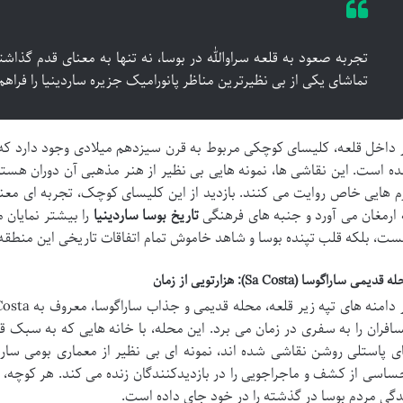
تجربه صعود به قلعه سراوالله در بوسا، نه تنها به معنای قدم گذاش
تماشای یکی از بی نظیرترین مناظر پانورامیک جزیره ساردینیا را فراهم
 داخل قلعه، کلیسای کوچکی مربوط به قرن سیزدهم میلادی وجود دارد که 
ه است. این نقاشی ها، نمونه هایی بی نظیر از هنر مذهبی آن دوران هستن
م هایی خاص روایت می کنند. بازدید از این کلیسای کوچک، تجربه ای معن
 ارمغان می آورد و جنبه های فرهنگی
تاریخ بوسا ساردینیا
را بیشتر نمایان م
ست، بلکه قلب تپنده بوسا و شاهد خاموش تمام اتفاقات تاریخی این منطقه
 قدیمی ساراگوسا (Sa Costa): هزارتویی از زمان
افران را به سفری در زمان می برد. این محله، با خانه هایی که به سبک 
ی پاستلی روشن نقاشی شده اند، نمونه ای بی نظیر از معماری بومی سارد
ساسی از کشف و ماجراجویی را در بازدیدکنندگان زنده می کند. هر کوچه، هر
دگی مردم بوسا در گذشته را در خود جای داده است.