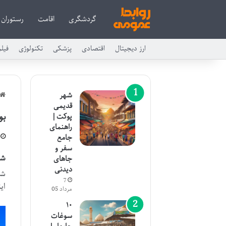
گردشگری
اقامت
رستوران
ارز دیجیتال
اقتصادی
پزشکی
تکنولوژی
فیل
شهر
قدیمی
بو
پوکت |
راهنمای
جامع
سفر و
شه
جاهای
دیدنی
شه
7
ای
مرداد 05
۱۰
سوغات