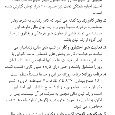
است. اجاره هفتگی تخت نیز حدود ۴۰۰ هزار تومان گزارش شده
است.
رفتار کادر زندان:
گفته می شود که کادر زندان، به شرط رفتار
متناسب، برخورد نسبتاً بهتری با زندانیان مالی دارند. این
مسئله می تواند ناشی از تفاوت های فرهنگی و رفتاری در میان
این گروه از زندانیان باشد.
فعالیت های اختیاری و کار:
در تیپ های مالی، زندانیان می
توانند درخواست کار در بخش های خدماتی مانند نانوایی یا
باغبانی بدهند. این فرصت ها به آنها اجازه می دهد تا ساعات
روز را مشغول باشند و حتی «رای کار» (امتیاز کاری) کسب کنند.
برنامه روزانه:
برنامه روزانه در این واحدها نسبتاً منظم است:
۶:۳۰ صبح بیداری، ۶:۳۰ تا ۷ نظافت، ۷ صبحانه، ۸ ورود افسر
نگهبان جدید. هواخوری نیز از ۸ صبح تا اذان ظهر اختیاری
است و زندانیان مالی مجبور به شرکت در آن نیستند. پس از
اذان، زندانیان به صورت «فروندی» (گروهی) وارد واحدها شده و
«حاضر» می شوند.
شبکه های قدرت:
اگرچه «اتاق فکر» و فساد در تیپ های مالی