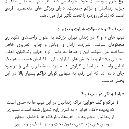
نوع جرم و وضعیت خود تجربه می کند. هر تیپ، به دلیل ماهیت
جرایم زندانیان و تراکم جمعیت، دارای ویژگی های منحصربه فردی
است که زندگی روزمره را تحت تأثیر قرار می دهد.
تیپ ۱ و ۴: واحد سرقت، شرارت و تعزیرات
تیپ های ۱ و ۴ در زندان تهران بزرگ، به عنوان واحدهای نگهداری
محکومان سرقت، شرارت، اراذل و اوباش و جرایم تعزیری خاص
شناخته می شوند. این واحدها به دلیل نوع جرایم زندانیان، اغلب
محیطی پرفشار و با چالش های فراوان برای ساکنانش هستند. هر یک
از این واحدها، بر اساس گزارش ها، حدود ۵۰۰۰ نفر زندانی را در خود
جای داده اند که این رقم، به تنهایی گویای
تراکم بسیار بالا
در این
بخش هاست.
شرایط زندگی در تیپ ۱ و ۴
تراکم و کف خوابی:
تراکم زندانیان در این تیپ ها به حدی است
که پدیده «کف خوابی» به امری رایج تبدیل شده است. بسیاری
از زندانیان مجبورند در راهروها، نمازخانه ها یا فضای مجاور
سرویس های بهداشتی، بدون تخت و تنها با یک پتو بر روی