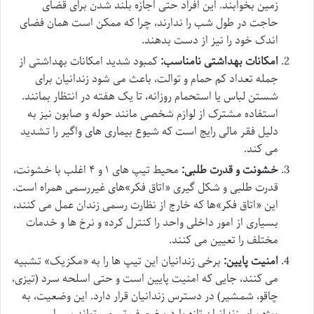
زمین بخوابند. این افراد حتی اجازه بلند شدن برای قضای
حاجت در طول شب را ندارند، چرا که ممکن است همان فضای
اندک خود را نیز از دست بدهند.
امکانات بهداشتی نامناسب:
کمبود شدید امکانات بهداشتی از
جمله تعداد کم حمام و توالت، باعث می شود زندانیان برای
شستن لباس یا استحمام روزانه، تا یک هفته در انتظار بمانند.
استفاده مشترک از لوازم شخصی مانند حوله و صابون نیز به
دلیل فقر مالی رایج است که شیوع بیماری های واگیر را تشدید
می کند.
خشونت و قدرت طلبی:
محیط تیپ های ۱ و ۴ اغلب با خشونت،
قدرت طلبی و شکل گیری «اتاق فکر»های غیررسمی همراه است.
این «اتاق فکر»ها که خارج از نظارت رسمی زندان عمل می کنند،
بسیاری از امور داخلی واحد را کنترل کرده و نرخ ها و خدمات
مختلف را تعیین می کنند.
امنیت پایین:
برخی زندانیان این تیپ ها را به «مکزیک» تشبیه
می کنند، جایی که امنیت پایین است و حتی اسلحه سرد (تیزی،
چاقو، شمشیر) در دسترس زندانیان قرار دارد. این وضعیت، به
ویژه برای زندانیان تازه وارد و ضعیف تر، می تواند بسیار