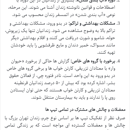
دوره «آب بندی شدن»:
بسیاری از زندانیان در این دوره، با
اصطلاحات و قوانین نانوشته زندان آشنا می شوند. این مرحله،
نوعی «آب بندی شدن» در اتمسفر زندان محسوب می شود.
مشکلات بهداشتی و تراکم:
در بدو ورود، مشکلات بهداشتی و
تراکم بالا به وضوح مشاهده می شود. زندانیان تنها یک زیرپوش،
حوله، شامپو و شورت دریافت می کنند و اقلام بهداشتی دیگر
مانند مسواک، خمیر دندان و مایع ظرفشویی را باید خودشان
تهیه کنند.
برخورد با گروه های خاص:
گزارش ها حاکی از برخورد «حیوان
وار» با معتادان تزریقی، کارتن خواب ها و برخی گروه های خاص
در بدو ورود به این واحد است. نادر فتوره چی، از فعالان حقوق
بشر، اشاره کرده بود که بیش از ۵۰ درصد زندانیان قرنطینه
معتادان تزریقی و کارتن خواب هستند که حتی توان ایستادن
روی پا را ندارند و باید به بیمارستان منتقل شوند.
معضلات و چالش های مشترک در تمامی تیپ ها
صرف نظر از تفکیک تیپ ها بر اساس نوع جرم، زندان تهران بزرگ با
چالش ها و معضلات گسترده ای مواجه است که بر زندگی تمامی