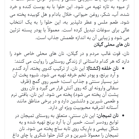
از میوه به تازه تهیه می شود. این حلوا با به پوست کنده و خرد
شده، آب، شکر، روغن حیوانی، خلال بادام و هل کوبیده پخته می
شود. طعم ملس و عطر دلپذیر به، این حلوا را به یک انتخاب
عالی برای سوغات تبدیل کرده است. معمولاً با پودر پسته تزئین
می شود و زیبایی آن به اندازه طعمش جذاب است.
نان های محلی گیلان
نان، قوت غالب مردم و در گیلان، نان های محلی خاص خود را
دارد که هر کدام داستانی از زندگی روستایی را روایت می کنند:
نان خلفه (کشتا):
این نان، از ترکیب کدوی پخته، آرد گندم
و آرد برنج، و پودر تخم خرفه تهیه می شود. شیوه پخت آن
نیز بسیار سنتی و جذاب است؛ خمیر روی گمچ (ظرف
سفالی وارونه ای که روی آتش قرار می گیرد و نان روی
پشت آن پخته می شود) پخته می شود. این نان، بافتی نرم
و طعمی شیرین و دلنشین دارد و در برخی مناطق مانند
آستانه اشرفیه محبوبیت ویژه ای دارد.
نان تمیجان:
این نان سنتی، متعلق به روستای تمیجان در
توابع رودسر است. خمیر آن با آرد برنج تهیه شده و به
شکل بیضی و باریک روی تابه ساچ پخته می شود. نان
تمیجان را معمولاً شیرین و در کنار حلوا شکری یا چای داغ