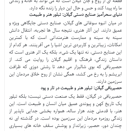
قطعه ای از روح و جان گیلان است که می تواند به خانه و زندگی
ما راه پیدا کند و حس و حال این دیار را زنده نگه دارد.
دنیای سحرآمیز صنایع دستی گیلان: تبلور هنر و طبیعت
در میان انبوه سوغاتی های گیلان، صنایع دستی جایگاهی ویژه و
عمیق دارند. این آثار هنری، نتیجه سال ها تجربه، انتقال دانش
سینه به سینه و ممارست هنرمندانی است که با کمترین
امکانات، زیباترین و کاربردی ترین اشیا را می آفرینند. هر کدام از
این صنایع دستی، نه تنها یک شیء، بلکه یک اثر هنری است که
داستان زندگی، فرهنگ و اقلیم گیلان را روایت می کند. از
حصیربافی که بوی شالیزار می دهد تا رشتی دوزی که ظرافت
ابریشم را به رخ می کشد، همگی نشان از روح خلاق مردمان این
سرزمین دارند.
حصیربافی گیلان: تبلور هنر و طبیعت در تار و پود
حصیربافی در گیلان، فقط یک صنعت دستی نیست؛ بلکه تبلور
یک تاریخ کهن و پیوندی عمیق میان انسان و طبیعت است. این
هنر، با قدمتی چند هزار ساله، همواره بخشی جدایی ناپذیر از
زندگی روزمره مردمان این سرزمین بوده است. در گذشته ای نه
چندان دور، حصیر، زیرانداز و پوشش سقف خانه های بسیاری