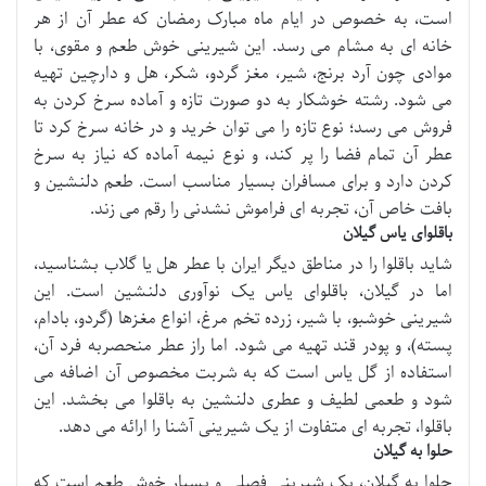
است، به خصوص در ایام ماه مبارک رمضان که عطر آن از هر
خانه ای به مشام می رسد. این شیرینی خوش طعم و مقوی، با
موادی چون آرد برنج، شیر، مغز گردو، شکر، هل و دارچین تهیه
می شود. رشته خوشکار به دو صورت تازه و آماده سرخ کردن به
فروش می رسد؛ نوع تازه را می توان خرید و در خانه سرخ کرد تا
عطر آن تمام فضا را پر کند، و نوع نیمه آماده که نیاز به سرخ
کردن دارد و برای مسافران بسیار مناسب است. طعم دلنشین و
بافت خاص آن، تجربه ای فراموش نشدنی را رقم می زند.
باقلوای یاس گیلان
شاید باقلوا را در مناطق دیگر ایران با عطر هل یا گلاب بشناسید،
اما در گیلان، باقلوای یاس یک نوآوری دلنشین است. این
شیرینی خوشبو، با شیر، زرده تخم مرغ، انواع مغزها (گردو، بادام،
پسته)، و پودر قند تهیه می شود. اما راز عطر منحصربه فرد آن،
استفاده از گل یاس است که به شربت مخصوص آن اضافه می
شود و طعمی لطیف و عطری دلنشین به باقلوا می بخشد. این
باقلوا، تجربه ای متفاوت از یک شیرینی آشنا را ارائه می دهد.
حلوا به گیلان
حلوا به گیلان، یک شیرینی فصلی و بسیار خوش طعم است که