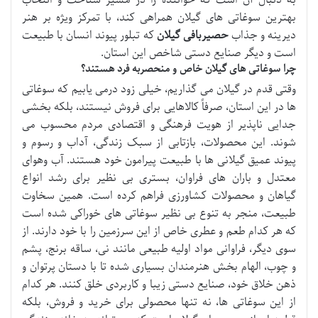
به دنبال آن است که خواننده را در مسیر شناخت و انتخاب
بهترین سوغاتی های گیلان همراهی کند، با تمرکز ویژه بر هنر
دیرینه و جذاب
حصیربافی گیلان
که تبلور پیوند انسان با طبیعت
است و دیگر صنایع دستی شاخص این استان.
چرا سوغاتی های گیلان خاص و منحصربه فرد هستند؟
وقتی قدم در گیلان می گذاریم، خیلی زود درمی یابیم که سوغاتی
ها در این استان، صرفاً کالاهایی برای فروش نیستند، بلکه بخشی
جدایی ناپذیر از هویت فرهنگی و اقتصادی مردم محسوب می
شوند. این محصولات، بازتابی از سبک زندگی، آداب و رسوم و
پیوند عمیق گیلانی ها با طبیعت پیرامون خود هستند. آب وهوای
معتدل و باران های فراوان، بستری بی نظیر برای رشد انواع
گیاهان و محصولات کشاورزی فراهم کرده است. همین سخاوت
طبیعت، منجر به تنوع بی نظیر سوغاتی های خوراکی شده است
که هر کدام طعم و عطری خاص از این سرزمین را با خود دارند. از
سوی دیگر، فراوانی مواد اولیه طبیعی مانند نی، ساقه برنج، پشم
و چوب، الهام بخش هنرمندان بسیاری شده تا با دستان پرتوان و
ذهن خلاق خود، صنایع دستی زیبا و کاربردی خلق کنند. هر کدام
از این سوغاتی ها، نه تنها محصولی برای خرید و فروش، بلکه