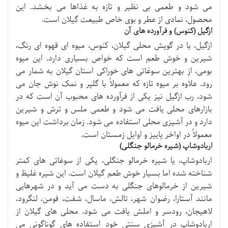
می شود و طعمی بی نظیر و تازه به غذاها می بخشد. این
محصول، نمادی از عطر و بوی خاص طبیعت گیلان است.
ازگیل (کنوس) و فرآورده های آن
ازگیل، یا در گویش محلی گیلان، کنوس، میوه ای قهوه ای رنگ،
شیرین و خوش طعم است که خواص بسیاری دارد. این میوه
بومی، از بهترین سوغاتی های خوراکی استان گیلان به شمار می
رود. علاوه بر میوه تازه که معمولاً با گلپر و نمک نوش جان می
شود، رب ازگیل نیز یکی از فرآورده های محبوب آن است که در
بازارهای محلی یافت می شود و طعمی ملس و ترش و شیرین
دارد و در آشپزی محلی استفاده می شود. زمان برداشت این میوه
معمولاً در اواخر پاییز و اوایل زمستان است.
اربادوشاپ (شیره خرمالو جنگلی)
اربادوشاپ، یا شیره خرمالو جنگلی، یکی از سوغاتی های کمتر
شناخته شده اما بسیار خوش طعم گیلان است. این شیره غلیظ و
شیرین از خرمالوهای جنگلی به دست می آید و در شهرهایی
مانند آستارا، رضوان شهر، تالش، ماسال، شفت، فومن، لنگرود،
لاهیجان، رودسر و املش یافت می شود. محلی های گیلان از
اربادوشاپ در آشپزی سنتی خود استفاده های گوناگونی می