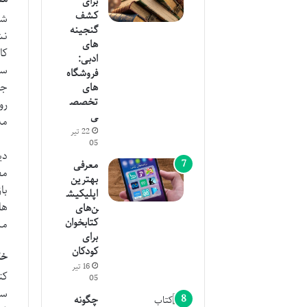
برای
کشف
شع
گنجینه
نش
های
کا
ادبی:
سب
فروشگاه
جو
های
تخصص
رو
ی
مد
22 تیر
05
دی
معرفی
مف
بهترین
با
اپلیکیش
ها
ن‌های
کتابخوان
مس
برای
کودکان
خل
16 تیر
کت
05
سر
چگونه