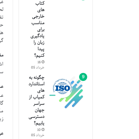
غر
کتاب
لح
های
خارجی
تف
مناسب
حت
برای
ها
یادگیری
گر
زبان را
پیدا
مض
کنیم؟
16
اش
خرداد 05
سا
چگونه به
استاندارد
عش
های
عش
کمیاب از
گا
سراسر
جهان
مک
دسترسی
زی
یابیم؟
10
عر
خرداد 05