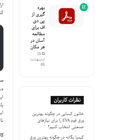
ار
بهره
کن
گیری از
پی دی
اف برای
مطالعه
آسان در
هر مکان
25
اردیبهشت
05
سا
«ب
ای
نظرات کاربران
پا
ای
خاتون کسایی
در
چگونه بهترین
نا
ورق فوم EVA را برای نیازهای
صنعتی انتخاب کنیم؟
کا
کیمیا یگانه
در
چگونه بهترین ورق