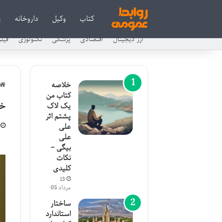
کتاب
وکیل
داروخانه
پ
ارز دیجیتال
اقتصادی
پزشکی
تکنولوژی
فیل
خلاصه
کتاب من
خل
یک لاک
پشتم اثر
علی
علی
بیگی –
نکات
کلیدی
13
مرداد 05
ساختار
استاندارد