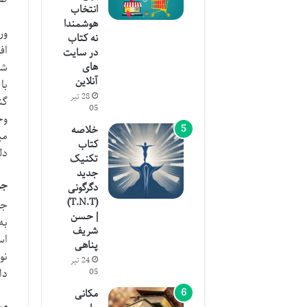
انتخاب
هوشمندا
ور
نه کتاب
اف
در سایت
شع
های
آنلاین
با
28 تیر
گن
05
وج
خلاصه
می
کتاب
دل
تکنیک
جدید
جو
دگرگونی
(T.N.T)
| حسن
به
شریف
اس
پناهی
نو
24 تیر
دا
05
مکانی
مس