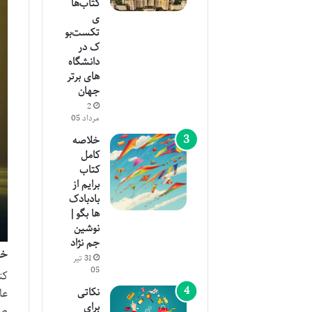
کتاب‌ها
ی
تکست‌بو
ک در
دانشگاه‌
های برتر
جهان
2
مرداد 05
خلاصه
کامل
کتاب
برایم از
بادبادک
ها بگو |
نوشین
جم نژاد
خل
31 تیر
05
کت
نکاتی
عا
برای
صر