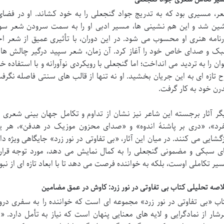
ر، مسیری بود که به تدریج جواد گنجعلی را به خود کشاند. او در فضای 
ین شد و این هم نشینی ها، مسیر ادبی او را به سمت سرودن شعر سو
رنامه هنری او محسوب می شود. در این دوران، با تأثیری عمیق از شعر 
ک و صدای خاص خود را آغاز کرد. آن زمان، شعر سپید درگیر چالش ها و 
ان را به تردید می انداخت؛ اما گنجعلی با رویکردی نوآورانه و با استفاده خل
ح تازه ای به این جریان بخشید. او نه تنها از قالب های سنتی فاصله نگرفت
رن خود به کار گرفت.
گر آثار برجسته این شاعر نیز نشان از تداوم و تکامل جهان بینی شعری
رد»، «دری بر پاشنۀ اندوه» و «صدای محزون موزیک در هدفن»، هر یک
زگشایی می کنند. در میان این آثار، «بی تفاوتی در نور زرد» جایگاهی ویژه د
ی سبکی و مضمونی گنجعلی را به کمال نمایش می دهد، مورد توجه قرار گ
یر تکاملی اوست، بلکه به خواننده فرصت می دهد تا با ابعاد تازه ای از ن
اصه تحلیلی کتاب بی تفاوتی در نور زرد: کاوش در عمق مضامین
اب «بی تفاوتی در نور زرد» مجموعه ای است که خواننده را به سفری در
شار از نمادگرایی و لایه های معنایی پنهان است که نیاز به تأمل دارد. «ن