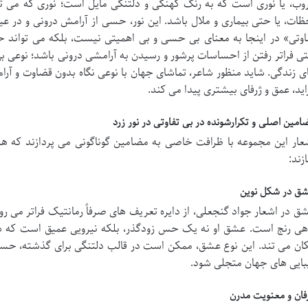
وب، یا نوری است که به رنگ کهنگی و دلتنگی مایل است؛ نوری که می تو
ظات، یا حتی بیماری و ملال باشد. این نور، حسی از آرامش درونی و در عی
اوتی» در اینجا به معنای بی حسی و بی اهمیتی نیست، بلکه می تواند ح
ی فراتر رفتن از احساسات پرشور و رسیدن به آرامشی درونی باشد؛ نوعی بی
ی زندگی. شاید منظور شاعر، تماشای جهان با نوعی نگاه بدون قضاوت و آرام 
اید، عمق و ژرفای بیشتری پیدا می کند.
امین اصلی و تکرارشونده در بی تفاوتی در نور زرد
عار این مجموعه با ظرافت خاصی به مضامین گوناگونی می پردازند که هر
زند:
ق در شکل نوین
ق در اشعار جواد گنجعلی، از دایره تعریف های صرفاً رمانتیک فراتر می رود.
هی رنج است. عشق او نه یک حس زودگذر، بلکه نیرویی عمیق است که هست
ان می تند. این نوع عشق، ممکن است در قالب دلتنگی برای گذشته، حسر
بایی های جهان متجلی شود.
فان و معنویت مدرن