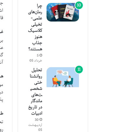
جس
چرا
اش
رمان‌های
قا
علمی-
تخیلی
کلاسیک
غم
هنوز
بر
جذاب
عن
هستند؟
گن
5
خرداد 05
آن
تحلیل
هس
روانشنا
ختی
مو
شخصی
در
ت‌های
پذ
ماندگار
در تاریخ
طب
ادبیات
30
تح
اردیبهشت
رو
05