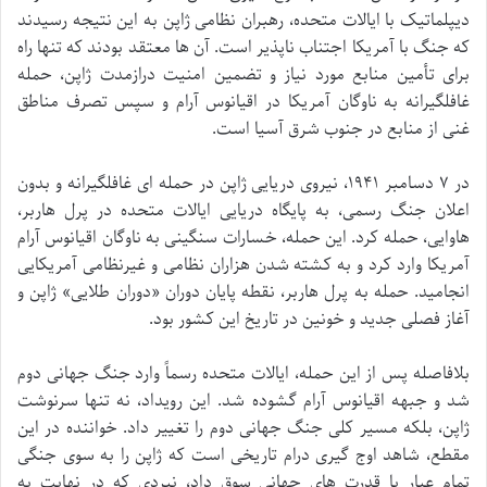
دیپلماتیک با ایالات متحده، رهبران نظامی ژاپن به این نتیجه رسیدند
که جنگ با آمریکا اجتناب ناپذیر است. آن ها معتقد بودند که تنها راه
برای تأمین منابع مورد نیاز و تضمین امنیت درازمدت ژاپن، حمله
غافلگیرانه به ناوگان آمریکا در اقیانوس آرام و سپس تصرف مناطق
غنی از منابع در جنوب شرق آسیا است.
در ۷ دسامبر ۱۹۴۱، نیروی دریایی ژاپن در حمله ای غافلگیرانه و بدون
اعلان جنگ رسمی، به پایگاه دریایی ایالات متحده در پرل هاربر،
هاوایی، حمله کرد. این حمله، خسارات سنگینی به ناوگان اقیانوس آرام
آمریکا وارد کرد و به کشته شدن هزاران نظامی و غیرنظامی آمریکایی
انجامید. حمله به پرل هاربر، نقطه پایان دوران «دوران طلایی» ژاپن و
آغاز فصلی جدید و خونین در تاریخ این کشور بود.
بلافاصله پس از این حمله، ایالات متحده رسماً وارد جنگ جهانی دوم
شد و جبهه اقیانوس آرام گشوده شد. این رویداد، نه تنها سرنوشت
ژاپن، بلکه مسیر کلی جنگ جهانی دوم را تغییر داد. خواننده در این
مقطع، شاهد اوج گیری درام تاریخی است که ژاپن را به سوی جنگی
تمام عیار با قدرت های جهانی سوق داد، نبردی که در نهایت به