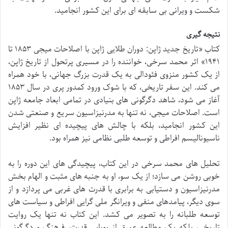
شکست و ویرانی بی سابقه ای برای این کشور انجامید.
نتیجه گیری
کتاب «تاریخ جدید ژاپن: دوران طلایی ژاپن با اصلاحات میجی ۱۸۵۳ تا
۱۹۴۱» اثر محمد سرخی، خواننده را در مسیری پرتحول از تاریخ ژاپن،
از یک کشور منزوی فئودالی به یک قدرت بزرگ جهانی، با خود همراه
می کند. این سفر تاریخی، که با شوک ورود کمدور پری در سال ۱۸۵۳
آغاز می شود، شاهد دگرگونی های بنیادی در تمامی ابعاد جامعه ژاپن
است. اصلاحات میجی، نه تنها به مدرنیزاسیون سریع و صنعتی شدن
این کشور انجامید، بلکه با چالش های پیچیده ای نظیر افزایش
ناسیونالیسم افراطی و توسعه طلبی نظامی نیز همراه بود.
تحلیل های محمد سرخی در این کتاب، پیچیدگی های این دوره را به
خوبی روشن می سازد؛ از یک سو، او به جنبه های مثبت و الهام بخش
مدرنیزاسیون و دستیابی به برابری با قدرت های غربی می پردازد و از
سوی دیگر، پیامدهای منفی و ویرانگر ملی گرایی افراطی و سیاست های
توسعه طلبانه را به تصویر می کشد. این کتاب نه تنها یک روایت
تاریخی، بلکه یک مطالعه عمیق از پویایی قدرت، فرهنگ و دگرگونی