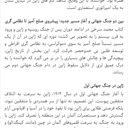
همراه بود. خواننده، با این وقایع، شاهد گام های ژاپن در تبدیل شدن
به یک امپراتوری استعماری است.
بین دو جنگ جهانی و آغاز مسیر جدید: پیشروی صلح آمیز تا نظامی گری
کتاب محمد سرخی در ادامه، دوران پس از جنگ روسیه و ژاپن و ورود
به قرن بیستم را به تصویر می کشد؛ دوره ای که ژاپن در آن از یک
مسیر نسبتاً صلح آمیز به سوی دموکراسی، به نظامی گری افراطی و
توسعه طلبی بی حدوحصر حرکت کرد. این بخش از تاریخ ژاپن،
پیچیدگی ها و چالش های بسیاری را در بر می گیرد که خواننده را به
درک عمیق تری از دلایل سقوط ژاپن در دام جنگ جهانی دوم می
رساند.
ژاپن در جنگ جهانی اول
با آغاز جنگ جهانی اول در سال ۱۹۱۴، ژاپن به سرعت به ائتلاف
متفقین پیوست. این تصمیم، نه تنها از سر همدردی با متفقین نبود،
بلکه فرصتی طلایی برای ژاپن بود تا نفوذ خود را در آسیا و اقیانوس آرام
گسترش دهد و مستعمرات آلمان در این منطقه را تصرف کند. ژاپن با
ورود به جنگ، به سرعت قلمروهای آلمان در چین (مانند کینگدائو) و