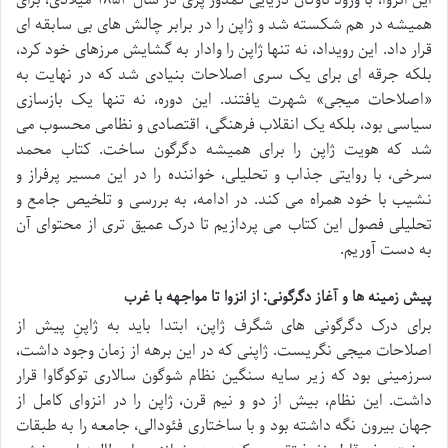
این انزوا، با ورود ناوگان دریایی کمدور پری در سال ۱۸۵۳ میلادی، برای
همیشه در هم شکسته شد و ژاپن را در برابر چالش های بی سابقه ای
قرار داد. این رویداد، نه تنها ژاپن را وادار به گشایش مرزهای خود کرد،
بلکه جرقه ای برای یک سری اصلاحات بنیادی شد که در نهایت به
«اصلاحات میجی» شهرت یافتند. این دوره، نه تنها یک بازسازی
سیاسی بود، بلکه یک انقلاب فرهنگی، اقتصادی و نظامی محسوب می
شد که هویت ژاپن را برای همیشه دگرگون ساخت. کتاب محمد
سرخی، با روایتی جذاب و تحلیلی، خواننده را در این مسیر پرفراز و
نشیب با خود همراه می کند. در ادامه، به بررسی و تلخیص جامع و
تحلیلی فصول این کتاب می پردازیم تا درک عمیق تری از محتوای آن
به دست آوریم.
پیش زمینه ها و آغاز دگرگونی: از انزوا تا مواجهه با غرب
برای درک دگرگونی های شگرف ژاپن، ابتدا باید به ژاپنِ پیش از
اصلاحات میجی نگریست. ژاپنی که در این برهه از زمان وجود داشت،
سرزمینی بود که زیر سایه سنگین نظام شوگون سالاری توکوگاوا قرار
داشت. این نظام، بیش از دو و نیم قرن، ژاپن را در انزوای کامل از
جهان بیرون نگه داشته بود و با ساختاری فئودالی، جامعه را به طبقات