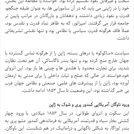
سخت و غیرقابل نفوذ تقسیم کرده بود. خواننده با مطالعه این بخش،
خود را در ژاپنی می یابد که در آن سامورایی ها، به عنوان طبقه جنگجو،
قدرت و نفوذ زیادی داشتند و دهقانان و بازرگانان در مراتب پایین تر
جامعه قرار می گرفتند. امپراتور، که به ظاهر نماد قدرت و تقدس بود،
عملاً فاقد هرگونه قدرت سیاسی یا نظامی بود و تنها نقشی تشریفاتی
داشت.
سیاست «ساکوکو» یا درهای بسته، ژاپن را از هرگونه تماس گسترده با
جهان خارج منع کرده بود و تنها بندر ناگاساکی، آن هم تحت نظارت
شدید، برای تجارت محدود با هلندی ها و چینی ها باز بود. این انزوای
خودخواسته، در حالی که صلح و ثبات داخلی را برای مدتی به ارمغان
آورده بود، ژاپن را از پیشرفت های علمی، صنعتی و نظامی جهان غرب
بی خبر گذاشته بود. این وضعیت تا سال ۱۸۵۳ ادامه داشت.
ورود ناوگان آمریکایی کمدور پری و شوک به ژاپن
این سکوت و انزوای طولانی، در سال ۱۸۵۳ میلادی، با ورود چهار
کشتی بخار سیاه و قدرتمند آمریکایی به فرماندهی کمدور متیو پری به
بندر اوراگا، به شکلی ناگهانی و دراماتیک در هم شکست. این ناوگان،