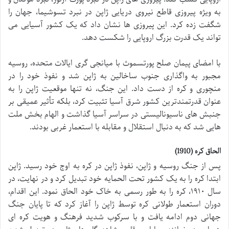
به ویژه پیروزی قاطع نیروی دریایی ژاپن در نبرد تسوشیما، جهان را
شگفت زده کرد. این پیروزی ها نشان داد که یک کشور آسیایی می
تواند یک قدرت بزرگ اروپایی را شکست دهد.
با امضای پیمان صلح پورتسموث با میانجی گری ایالات متحده، روسیه
مجبور به واگذاری جنوب ساخالین به ژاپن شد و نفوذ خود را در
منچوری و کره از دست داد. این جنگ، نه تنها موقعیت ژاپن را به
عنوان قدرتمندترین کشور شرق آسیا تثبیت کرد، بلکه تأثیر عمیقی بر
جنبش های ناسیونالیستی در سراسر آسیا گذاشت و الهام بخش ملت
هایی شد که به دنبال استقلال و مقابله با استعمار غربی بودند.
الحاق کره (1910)
پس از جنگ روسیه و ژاپن، نفوذ ژاپن در کره به اوج خود رسید. ژاپن
ابتدا کره را به یک کشور تحت الحمایه خود تبدیل کرد و در نهایت، در
سال ۱۹۱۰، کره را به طور رسمی به خاک خود الحاق نمود. این اقدام،
دوران استعمار طولانی کره توسط ژاپن را آغاز کرد که تا پایان جنگ
جهانی دوم ادامه یافت و با سرکوب شدید فرهنگ و هویت کره ای