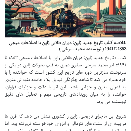
خلاصه کتاب تاریخ جدید ژاپن: دوران طلایی ژاپن با اصلاحات میجی
1853 تا 1941 ( نویسنده محمد سرخی )
کتاب «تاریخ جدید ژاپن: دوران طلایی ژاپن با اصلاحات میجی ۱۸۵۳ تا
۱۹۴۱» اثر محمد سرخی، سفری عمیق به قلب تحولات ژاپن در یکی از
سرنوشت سازترین دوره های تاریخ این کشور است که خواننده را با
خود همراه می کند تا شاهد چگونگی تبدیل یک جامعه فئودالی منزوی
به قدرتی مدرن و جهانی باشد. این اثر با دقت و جزئیات فراوان،
خواننده را به میان رویدادهای تاریخی مهم و تحلیل های دقیق
نویسنده می برد.
شروع این ماجرای تاریخی، ژاپن را کشوری نشان می دهد که قرن ها
در پیله ای از سنت های فئودالی و انزوای خودخواسته فرورفته بود. اما