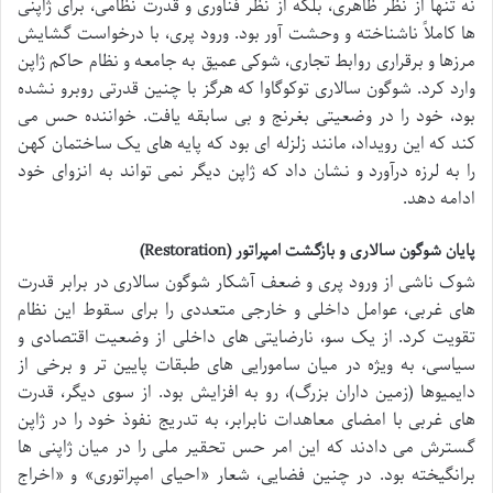
نه تنها از نظر ظاهری، بلکه از نظر فناوری و قدرت نظامی، برای ژاپنی
ها کاملاً ناشناخته و وحشت آور بود. ورود پری، با درخواست گشایش
مرزها و برقراری روابط تجاری، شوکی عمیق به جامعه و نظام حاکم ژاپن
وارد کرد. شوگون سالاری توکوگاوا که هرگز با چنین قدرتی روبرو نشده
بود، خود را در وضعیتی بغرنج و بی سابقه یافت. خواننده حس می
کند که این رویداد، مانند زلزله ای بود که پایه های یک ساختمان کهن
را به لرزه درآورد و نشان داد که ژاپن دیگر نمی تواند به انزوای خود
ادامه دهد.
پایان شوگون سالاری و بازگشت امپراتور (Restoration)
شوک ناشی از ورود پری و ضعف آشکار شوگون سالاری در برابر قدرت
های غربی، عوامل داخلی و خارجی متعددی را برای سقوط این نظام
تقویت کرد. از یک سو، نارضایتی های داخلی از وضعیت اقتصادی و
سیاسی، به ویژه در میان سامورایی های طبقات پایین تر و برخی از
دایمیوها (زمین داران بزرگ)، رو به افزایش بود. از سوی دیگر، قدرت
های غربی با امضای معاهدات نابرابر، به تدریج نفوذ خود را در ژاپن
گسترش می دادند که این امر حس تحقیر ملی را در میان ژاپنی ها
برانگیخته بود. در چنین فضایی، شعار «احیای امپراتوری» و «اخراج