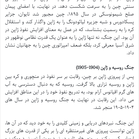
سنتی چین را به سرعت شکست دهد. در نهایت، با امضای پیمان
صلح شیمونوسکی در سال ۱۸۹۵، چین مجبور شد تایوان، جزایر
پسکادورس و شبه جزیره لیائودونگ را به ژاپن واگذار کند و استقلال
کره را به رسمیت بشناسد، که در عمل به معنای افزایش نفوذ ژاپن در
آن بود. این جنگ، نه تنها ژاپن را به عنوان یک قدرت نظامی نوظهور در
شرق آسیا معرفی کرد، بلکه ضعف امپراتوری چین را به جهانیان نشان
داد.
جنگ روسیه و ژاپن (1904-1905)
پس از پیروزی ژاپن بر چین، رقابت بر سر نفوذ در منچوری و کره بین
ژاپن و روسیه تزاری بالا گرفت. روسیه که به دنبال دسترسی به آب
های گرم اقیانوس آرام بود، به تدریج نفوذ خود را در این مناطق افزایش
می داد. این رقابت در نهایت به جنگ روسیه و ژاپن در سال های
۱۹۰۴-۱۹۰۵ منجر شد.
این جنگ، نبردهای دریایی و زمینی کلیدی را به خود دید که در آن ها،
ژاپن توانست پیروزی های غیرمنتظره ای را بر یکی از قدرت های بزرگ
اروپایی کسب کند. پیروزی های ژاپن در نبرد پورت آرتور، نبرد موکدن و