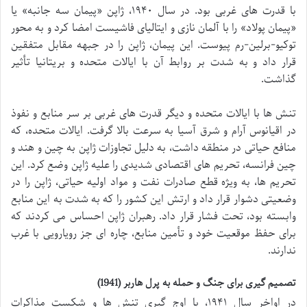
با قدرت های غربی بود. در سال ۱۹۴۰، ژاپن «پیمان سه جانبه» یا
«پیمان پولاد» را با آلمان نازی و ایتالیای فاشیست امضا کرد و به محور
توکیو-برلین-رم پیوست. این پیمان، ژاپن را در جبهه مقابل متفقین
قرار داد و به شدت بر روابط آن با ایالات متحده و بریتانیا تأثیر
گذاشت.
تنش ها با ایالات متحده و دیگر قدرت های غربی بر سر منابع و نفوذ
در اقیانوس آرام و شرق آسیا به سرعت بالا گرفت. ایالات متحده، که
منافع حیاتی در منطقه داشت، به دلیل تجاوزات ژاپن به چین و هند و
چین فرانسه، تحریم های اقتصادی شدیدی را علیه ژاپن وضع کرد. این
تحریم ها، به ویژه قطع صادرات نفت و مواد اولیه حیاتی، ژاپن را در
وضعیتی دشوار قرار داد و ارتش این کشور را که به شدت به این منابع
وابسته بود، تحت فشار قرار داد. رهبران ژاپن احساس می کردند که
برای حفظ موقعیت خود و تأمین منابع، چاره ای جز رویارویی با غرب
ندارند.
تصمیم گیری برای جنگ و حمله به پرل هاربر (1941)
در اواخر سال ۱۹۴۱، با اوج گیری تنش ها و شکست مذاکرات