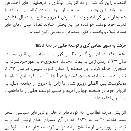
اقتصاد ژاپن گذاشت و به افزایش بیکاری و نارضایتی های اجتماعی
منجر شد. این وضعیت، زمینه ساز سوءاستفاده نظامیان شد که با
شعارهای ملی گرایانه و وعده گسترش قلمرو و منابع، به دنبال افزایش
قدرت خود بودند. خواننده در این بخش، شاهد تضاد میان آرمان های
دموکراتیک و واقعیت های اقتصادی و نظامی ژاپن است.
حرکت به سوی نظامی گری و توسعه طلبی در دهه 1930
دهه ۱۹۳۰، دوران اوج گیری نظامی گری و توسعه طلبی ژاپن بود. در
سال ۱۹۳۱، ارتش ژاپن به بهانه «حادثه منچوری»، به طور خودسرانه به
منچوری حمله کرد و این منطقه را اشغال نمود. سپس، در سال ۱۹۳۲،
کشور دست نشانده «مانچوکوئو» را در آنجا تأسیس کرد. این اقدام، با
محکومیت بین المللی روبرو شد، اما ژاپن با خروج از جامعه ملل، به
انزوای خود در صحنه جهانی افزود و مسیر توسعه طلبی را با قاطعیت
بیشتری ادامه داد.
افزایش قدرت نظامیان، به کودتاهای داخلی و ترورهای سیاسی منجر
شد. حادثه ۲۶ فوریه ۱۹۳۶، که در آن افسران جوان ارتش اقدام به
کودتا و ترور برخی از مقامات ارشد دولتی کردند، نشان دهنده نفوذ بی