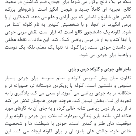
بلکه در یک کالج برگزار می شود! برای جودی، قدم گذاشتن در محیط
کالج، تجربه ای کاملاً جدید و هیجان انگیز است. راهروهای بزرگ،
کلاس های شلوغ و فضایی که بوی آزادی و علم می دهد، کنجکاوی او را
برمی انگیزد. در آنجا، او با شخصیتی کلیدی به نام کلوئه آشنا می
شود. کلوئه یک دانشجوی کالج است که قرار است نقش مربی جودی
را ایفا کند و به او در درس ریاضی کمک کند. این ملاقات، نقطه عطفی
در داستان جودی است، زیرا کلوئه نه تنها یک معلم، بلکه یک دوست
و راهنما برای جودی می شود.
ماجراهای جودی و کلوئه: درس و بازی
تفاوت میان روش تدریس کلوئه و معلم مدرسه، برای جودی بسیار
ملموس و دلنشین است. کلوئه با رویکردی دوستانه تر، صبورانه تر و
خلاقانه تر به جودی ریاضی می آموزد. او سعی می کند یادگیری را به
تجربه ای لذت بخش تبدیل کند، هرچند جودی همچنان تلاش می کند
تا از زیر بار درس ریاضی شانه خالی کرده و به جای آن به کارهای مورد
علاقه اش، مانند بازی زندگی، بپردازد. تعاملات بین جودی و کلوئه پر از
موقعیت های طنز و کمدی است. جودی با شیطنت ها و شخصیت
خاص خود، چالش های بامزه ای را برای کلوئه ایجاد می کند. این