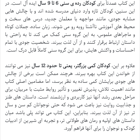
این کتاب عمدتاً برای
کودکان رده ی سنی 6 تا 9 سال
ایده آل است. در
این سنین، کودکان تازه وارد دنیای مدرسه شده اند و با چالش هایی
مشابه جودی، مانند مواجهه با معلمان جدید، درس های سخت و
محیط های آموزشی ناآشنا روبه رو می شوند. زبان ساده، جملات کوتاه
و ماجراهای ملموس، به این گروه سنی کمک می کند تا به راحتی با
داستان ارتباط برقرار کنند و از آن لذت ببرند. شخصیت جودی با تمام
احساسات و واکنش هایش، برای این گروه سنی کاملاً قابل درک است.
علاوه بر این،
کودکان کمی بزرگتر، یعنی تا حدود 12 سال
نیز می توانند
از خواندن این کتاب بهره ببرند. هرچند ممکن است برخی از چالش
های جودی برایشان کمی ساده به نظر برسد، اما مضامین اصلی کتاب
مانند اهمیت تلاش، پذیرش تغییر، و تأثیر روابط مثبت با مربیان، برای
مراحل بعدی رشد آنها نیز کاربردی و ارزشمند است. داستان های طنز
و جذابیت روایت نیز باعث می شود که حتی نوجوانان کم سن و سال
تر نیز از آن لذت ببرند. بنابراین، این کتاب می تواند پلی باشد میان
داستان های اولیه و رمان های طولانی تر، و تجربه ای شیرین از ادبیات
کودک و نوجوان را برای آنها فراهم آورد.