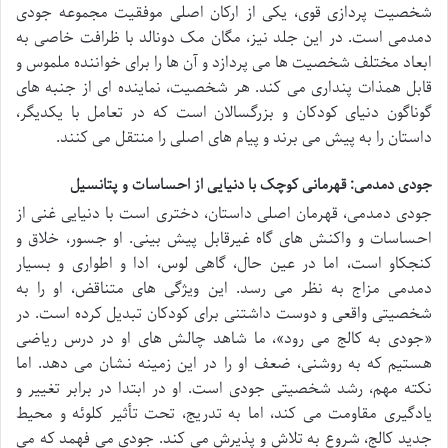
شخصیت پردازی قوی، یکی از ارکان اصلی موفقیت مجموعه جودی
دمدمی است. در این جلد نیز، مگان مک دونالد با ظرافت خاصی به
ابعاد مختلف شخصیت ها می پردازد و آن ها را برای خواننده ملموس و
قابل همذات پنداری می کند. هر شخصیت، نماینده ای از جنبه های
گوناگون دنیای کودکان و بزرگسالان است که در تعامل با یکدیگر،
داستان را به پیش می برند و پیام های اصلی را منتقل می کنند.
جودی دمدمی: قهرمانی کوچک با دنیایی از احساسات و پتانسیل
جودی دمدمی، قهرمان اصلی داستان، دختری است با دنیایی غنی از
احساسات و واکنش های گاه غیرقابل پیش بینی. او جسور، خلاق و
کنجکاو است، اما در عین حال، گاهی لوس، ادا و اطواری و بسیار
دمدمی مزاج به نظر می رسد. این ویژگی های متناقض، او را به
شخصیتی واقعی و دوست داشتنی برای کودکان تبدیل کرده است. در
«جودی به کالج می رود»، ما شاهد چالش های او در درس ریاضی
هستیم که به روشنی، ضعف او را در این زمینه نشان می دهد. اما
نکته مهم، رشد شخصیتی جودی است. او در ابتدا در برابر تغییر و
یادگیری مقاومت می کند، اما به تدریج، تحت تأثیر کلوئه و محیط
جدید کالج، شروع به تلاش و پذیرش می کند. جودی می فهمد که می