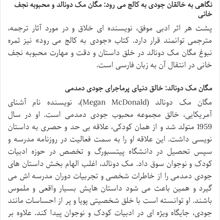
نگاهی به خالقان
جودی به کالج می رود
: مگان مک دونالد و محبوبه نجف
خانی
پشت هر اثر ادبی موفق، نویسنده ای خلاق و در مورد آثار ترجمه،
مترجمی توانمند قرار دارد. کتاب «جودی به کالج می رود» نیز ثمره
نبوغ مگان مک دونالد در خلق داستان و دقت و مهارت محبوبه نجف
خانی در انتقال آن به زبان فارسی است.
مگان مک دونالد: خالق دنیای پرماجرای جودی دمدمی
مگان مک دونالد (Megan McDonald)، نویسنده نام آشنای
آمریکایی، خالق مجموعه محبوب جودی دمدمی است. او در سال
1959 متولد شد و از همان کودکی، علاقه بی حد و حصری به داستان
نویسی داشت. این علاقه او را به سمت فعالیت در روزنامه مدرسه و
سپس تحصیل در دانشگاه پیتسبورگ و تخصص در حوزه ادبیات
کودک و نوجوان سوق داد. مک دونالد، اغلب الهام بخش داستان های
جودی دمدمی را از خاطرات شخصی و تجربیات دوران مدرسه اش می
گیرد و همین باعث می شود داستان هایش بسیار واقعی و ملموس
باشند. او توانسته است با خلق شخصیتی پویا و پر از احساسات مانند
جودی، جایگاه ویژه ای در ادبیات کودک و نوجوان پیدا کند. علاوه بر