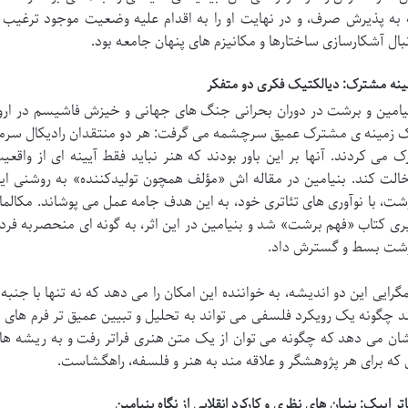
 به پذیرش صرف، و در نهایت او را به اقدام علیه وضعیت موجود ترغیب 
بال آشکارسازی ساختارها و مکانیزم های پنهان جامعه بود.
ینه مشترک: دیالکتیک فکری دو متفکر
یامین و برشت در دوران بحرانی جنگ های جهانی و خیزش فاشیسم در اروپا
 زمینه ی مشترک عمیق سرچشمه می گرفت: هر دو منتقدان رادیکال سرمایه 
ک می کردند. آنها بر این باور بودند که هنر نباید فقط آیینه ای از واقع
الت کند. بنیامین در مقاله اش «مؤلف همچون تولیدکننده» به روشنی این 
شت، با نوآوری های تئاتری خود، به این هدف جامه عمل می پوشاند. مکالم
ری کتاب «فهم برشت» شد و بنیامین در این اثر، به گونه ای منحصربه فرد، ن
شت بسط و گسترش داد.
گرایی این دو اندیشه، به خواننده این امکان را می دهد که نه تنها با جنب
د چگونه یک رویکرد فلسفی می تواند به تحلیل و تبیین عمیق تر فرم های ه
ان می دهد که چگونه می توان از یک متن هنری فراتر رفت و به ریشه ه
 که برای هر پژوهشگر و علاقه مند به هنر و فلسفه، راهگشاست.
اتر اپیک: بنیان های نظری و کارکرد انقلابی از نگاه بنیامین