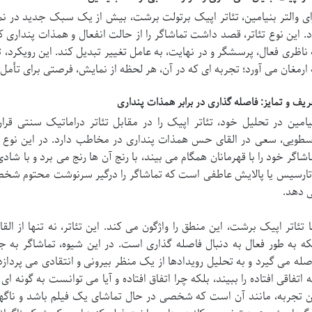
ای والتر بنیامین، تئاتر اپیک برتولت برشت، بیش از یک سبک جدید در ن
د. این نوع تئاتر، قصد داشت تماشاگر را از حالت انفعال و همذات پنداری کو
 ناظری فعال، پرسشگر و در نهایت، به عامل تغییر تبدیل کند. این رویکرد، ت
 ارمغان می آورد؛ تجربه ای که در آن، هر لحظه از نمایش، فرصتی برای تأمل و
ریف و تمایز: فاصله گذاری در برابر همذات پنداری
یامین در تحلیل خود، تئاتر اپیک را در مقابل تئاتر دراماتیک سنتی قر
سطویی، سعی در القای حس همذات پنداری در مخاطب دارد. در این نوع تئ
اشاگر خود را با قهرمانان همگام می بیند، با رنج آن ها رنج می برد و با ش
تارسیس یا پالایش عاطفی است که تماشاگر را درگیر سرنوشت محتوم شخصی
 دهد.
ا تئاتر اپیک برشت، این منطق را واژگون می کند. این تئاتر، نه تنها ا
که به طور فعال به دنبال فاصله گذاری است. در این شیوه، تماشاگر به جا
صله می گیرد و به تحلیل رویدادها از یک منظر بیرونی و انتقادی می پردازد.
 اتفاقی افتاده را ببیند، بلکه چرا اتفاق افتاده و آیا می توانست به گونه ای 
ن تجربه، مانند آن است که شخصی در حال تماشای یک فیلم باشد و ناگها