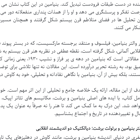
نده در دست طبقات فرودست تبدیل کند. بنیامین در این کتاب نشان می 
صت تفکر و پرسشگری می دهد و او را از همذات پنداری منفعلانه دور می 
ن تحلیل ها در فضای متلاطم قرن بیستم شکل گرفتند و همچنان مسیرها
کار می کنند.
ر والتر بنیامین، فیلسوف و منتقد برجسته مارکسیست، که در بستر پیوند
قلابی آلمانی، شکل گرفته است، نقطه عطفی در نظریه هنر قرن بیستم به 
از مقالاتی است که بنیامین در
یق بود، به رشته تحریر درآورده است. این مقالات نه تنها تلاشی برای توض
تند، بلکه بیش از آن، بنیامین با نگاهی نقادانه و تحلیلی، خود به کاوش در ک
ف از این مقاله، ارائه یک خلاصه جامع و تحلیلی از این اثر مهم است. خوان
مل کتاب، با ایده های اصلی بنیامین و برشت، مکانیسم های تئاتر اپیک،
اهد شد. این درک به ما کمک می کند تا هنر را نه صرفاً به عنوان یک پدی
ال و تغییردهنده در تاریخ و اجتماع بشناسیم.
لتر بنیامین و برتولت برشت: دیالکتیک دو اندیشمند انقلابی
ری در دنیای اندیشه بنیامین و برشت، مانند کاوش در دهلیزهای یک تار