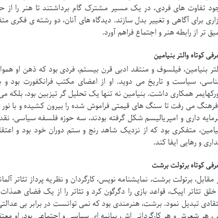
ود تفاوت های فردی، در یک مسیر مشترک گام برداشتند تا هنر را از 
زاری برای آگاهی و تغییر بدل سازند. دیدگاه های آنان، دو رشته ی فکری مت
یق تر از رابطه هنر و اجتماع فراهم آورد.
رفی کوتاه والتر بنیامین
لتر بنیامین، فیلسوف و منتقد ادبی قرن بیستم، فردی بود که ذهن او هموا
اسی، سیاست و تاریخ می دوید. او از اعضای مکتب فرانکفورت بود و با
رکهایمر همکاری داشت. بنیامین نه تنها یک تحلیل گر تیزبین بود، بلکه می 
فرهنگ می رفت تا سنگ های قیمتی فراموش شده را بیرون کشیده و با نور تازه
مایه داری و امپریالیسم شکل گرفته بودند، سه حوزه فلسفه سیاسی، نقد 
یامین، متفکری بود که از نزدیک شاهد رنج و ستم دوران خود بود و اعت
داری و رهایی ایفا کند.
رفی کوتاه برتولت برشت
 مقابل، برتولت برشت، نمایشنامه نویس، کارگردان و نظریه پرداز تئاتر آلم
 خلق تئاتر اپیک، قواعد بازی را دگرگون کرد و تئاتر را از یک فضای همذات 
تقادی تبدیل نمود. برشت، هنرمندی بود که نمی توانست در برابر بی عدالتی ه
، هر شعرش و هر کارگردانی اش، بیانیه ای سیاسی و اجتماعی بود. او معتقد