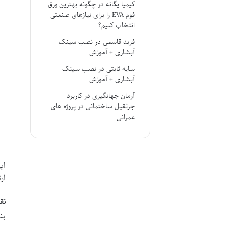
کیمیا یگانه
در
چگونه بهترین ورق
فوم EVA را برای نیازهای صنعتی
انتخاب کنیم؟
فربد قاسمی
در
نصب سینک
آبشاری + آموزش
سایه ثابتی
در
نصب سینک
آبشاری + آموزش
آرمان جهانگیری
در
کاربرد
جرثقیل ساختمانی در پروژه های
عمرانی
ای
ار
نق
بن