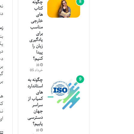
چگونه
نه
کتاب
دن
های
خارجی
مناسب
زم
برای
بن
یادگیری
یک
زبان را
در
پیدا
دخ
کنیم؟
16
بر
خرداد 05
گی
چگونه به
بر
استاندارد
های
هم
کمیاب از
کن
سراسر
نش
جهان
دسترسی
ای
یابیم؟
10
تئ