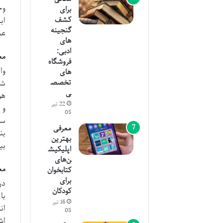
وج
برای
کشف
اب
گنجینه
عم
های
ادبی:
مع
فروشگاه
وا
های
تخصص
شن
ی
هو
22 تیر
و 
05
سر
معرفی
بن
بهترین
بی
اپلیکیش
ن‌های
مع
کتابخوان
برای
در
کودکان
با
16 تیر
ان
05
اش