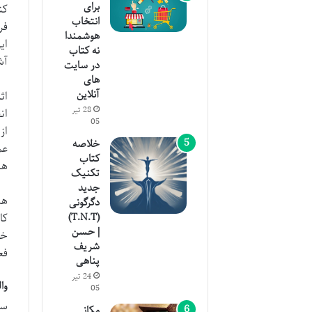
برای
کن
انتخاب
فر
هوشمندا
ای
نه کتاب
آش
در سایت
های
آنلاین
اث
28 تیر
ان
05
خلاصه
عم
کتاب
هس
تکنیک
جدید
هد
دگرگونی
(T.N.T)
کا
| حسن
خو
شریف
فع
پناهی
24 تیر
وا
05
سف
مکانی