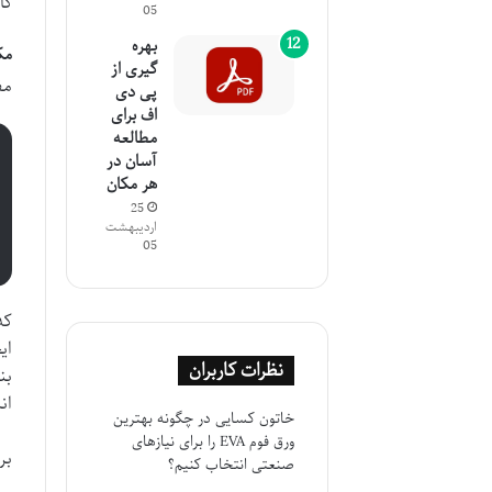
کا
05
بهره
مکانیس
گیری از
مف
پی دی
اف برای
مطالعه
آسان در
هر مکان
25
اردیبهشت
05
ای
نظرات کاربران
بن
ان
خاتون کسایی
در
چگونه بهترین
ورق فوم EVA را برای نیازهای
بر
صنعتی انتخاب کنیم؟