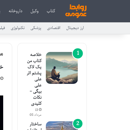
کتاب
وکیل
داروخانه
پ
ارز دیجیتال
اقتصادی
پزشکی
تکنولوژی
فیل
خلاصه
کتاب من
خل
یک لاک
پشتم اثر
علی
علی
بیگی –
نکات
کلیدی
13
مرداد 05
ساختار