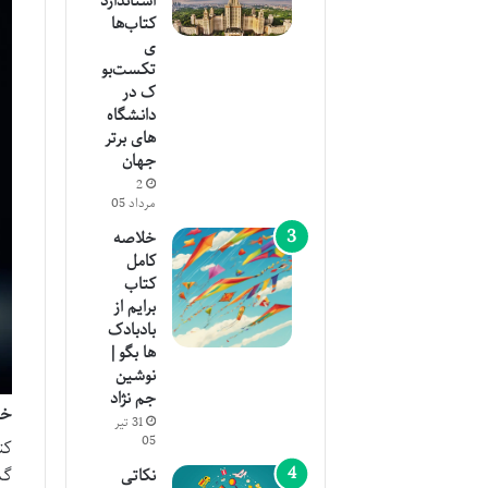
استاندارد
کتاب‌ها
ی
تکست‌بو
ک در
دانشگاه‌
های برتر
جهان
2
مرداد 05
خلاصه
کامل
کتاب
برایم از
بادبادک
ها بگو |
نوشین
جم نژاد
خل
31 تیر
05
کت
گش
نکاتی