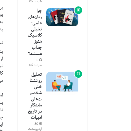
خرداد 05
بر
چرا
بو
رمان‌های
به
علمی-
به
تخیلی
کلاسیک
هنوز
تع
جذاب
بن
هستند؟
ار
5
تم
خرداد 05
کا
تحلیل
می
روانشنا
ختی
شخصی
ام
ت‌های
بل
ماندگار
فا
در تاریخ
چه
ادبیات
ای
30
اردیبهشت