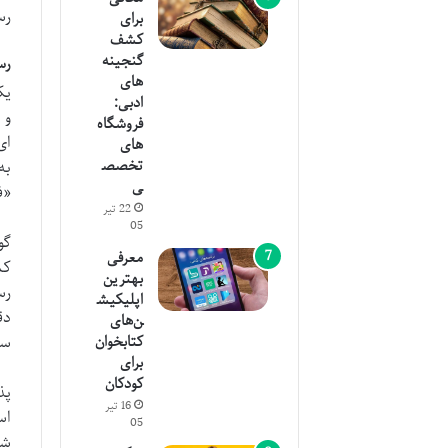
رس
برای
کشف
گنجینه
رس
های
یک
ادبی:
فروشگاه
ای
های
تخصص
ی
«ف
22 تیر
05
گو
معرفی
کش
بهترین
رس
اپلیکیش
دق
ن‌های
سا
کتابخوان
برای
کودکان
پذ
16 تیر
اس
05
شخ