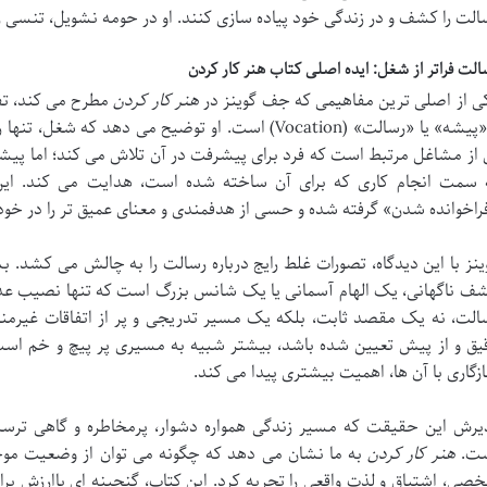
الت را کشف و در زندگی خود پیاده سازی کنند. او در حومه نشویل، تنسی ز
الت فراتر از شغل: ایده اصلی کتاب هنر کار کردن
ی از اصلی ترین مفاهیمی که جف گوینز در
هنر کار کردن
و «پیشه» یا «رسالت» (Vocation) است. او توضیح می ده
 از مشاغل مرتبط است که فرد برای پیشرفت در آن تلاش می کند؛ اما پیشه
راخوانده شدن» گرفته شده و حسی از هدفمندی و معنای عمیق تر را در خود 
ینز با این دیدگاه، تصورات غلط رایج درباره رسالت را به چالش می کشد. 
ف ناگهانی، یک الهام آسمانی یا یک شانس بزرگ است که تنها نصیب عده
الت، نه یک مقصد ثابت، بلکه یک مسیر تدریجی و پر از اتفاقات غیرمن
یق و از پیش تعیین شده باشد، بیشتر شبیه به مسیری پر پیچ و خم است ک
زگاری با آن ها، اهمیت بیشتری پیدا می کند.
یرش این حقیقت که مسیر زندگی همواره دشوار، پرمخاطره و گاهی تر
ت.
هنر کار کردن
به ما نشان می دهد که چگونه می توان از وضعیت موجو
صی، اشتیاق و لذت واقعی را تجربه کرد. این کتاب، گنجینه ای باارزش ب