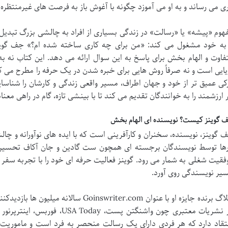
ری می رساند و به او می آموزد چگونه با آغوش باز به فرصت های غیرمنتظر
هوم «پیشه» یا «رسالت» در زندگی بسیاری از افراد به چالشی بزرگ تبد
 به خود مشغول می کند: «من برای چه کاری ساخته شده ام؟» جف گوین
فاوت و الهام بخش برای پاسخ به این سوال ارائه می دهد. این کتاب نه 
یایی است و نه صرفاً روش هایی برای خبره شدن در یک حرفه را مطرح می کن
کی عمیق تر از خود و جهان اطراف، مسیر واقعی زندگی و کارشان را شناس
ر ارزشمند را به خوانندگان تقدیم می کند تا با بینشی تازه، گام در راهی معناد
 گوینز کیست؟ نویسنده ای الهام بخش
 گوینز، نویسنده، سخنران و کارآفرینی است که با ایده های نوآورانه و چا
رها توسط نویسندگان برجسته ای همچون ست گادین و جان آکاف تحسین
فقیت شغلی به شمار می رود. گوینز فعالیت حرفه ای خود را با تجربه سفر ب
یر نویسندگی روی آورد.
وبلاگ برنده جایزه او با عنوان inswriter.com
در نشریات معتبری چون واشنگتن پست
تقاد دارد که هر فردی دارای یک رسالت منحصر به فرد است و ماموریت ا