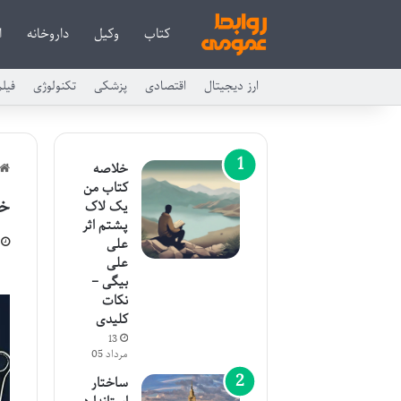
کتاب
وکیل
داروخانه
ا
ارز دیجیتال
اقتصادی
پزشکی
تکنولوژی
فیل
خلاصه
کتاب من
خل
یک لاک
پشتم اثر
علی
علی
بیگی –
نکات
کلیدی
13
مرداد 05
ساختار