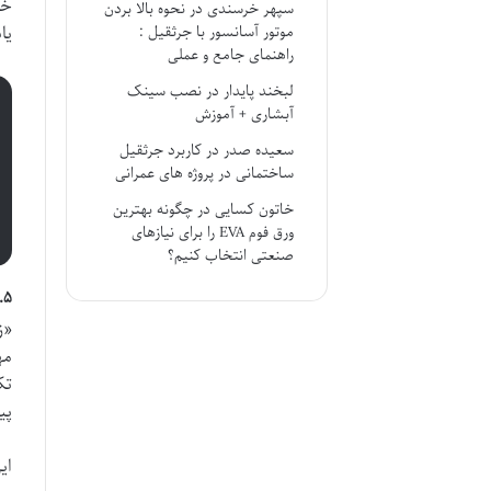
خو
سپهر خرسندی
در
نحوه بالا بردن
یا
موتور آسانسور با جرثقیل :
راهنمای جامع و عملی
لبخند پایدار
در
نصب سینک
آبشاری + آموزش
سعیده صدر
در
کاربرد جرثقیل
ساختمانی در پروژه های عمرانی
خاتون کسایی
در
چگونه بهترین
ورق فوم EVA را برای نیازهای
صنعتی انتخاب کنیم؟
۵. زندگی چندوجهی: ترکیب مهارت ها و علایق
«زندگ
مه
تک
پی
ای