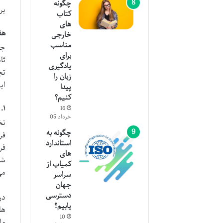
چگونه
بر
کتاب
های
هف
خارجی
مناسب
جف
برای
ثا
یادگیری
تج
زبان را
اب
پیدا
کنیم؟
۱. آماده سازی: گوش دادن به صدای زندگی
16
خرداد 05
نخ
چگونه به
فر
استاندارد
فر
های
شک
کمیاب از
می
سراسر
جهان
دسترسی
در
یابیم؟
ها
10
ما