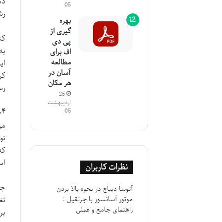
دس
05
رش
بهره
گیری از
کت
پی دی
به
اف برای
مطالعه
ای
آسان در
کر
هر مکان
رس
25
اردیبهشت
۴. نقاط محوری: لحظات تغییر مسیر
05
مر
تو
که
اس
نظرات کاربران
جف
آتوسا دیباج
در
نحوه بالا بردن
تغ
موتور آسانسور با جرثقیل :
راهنمای جامع و عملی
بر