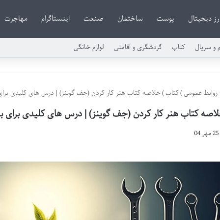
رز دیجیتال
پوست
ساختمان
صنعت
اینستاگرام
مهاجرت
م و سریال
کتاب
گردشگری و اقامتی
لوازم خانگی
روابط عمومی
)
کتاب
)
خلاصه کتاب هنر کار کردن (جف گوینز) | درس های کلیدی برای
اصه کتاب هنر کار کردن (جف گوینز) | درس های کلیدی برای به
25 مهر 04