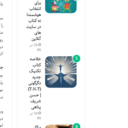
برای
یا
انتخاب
هوشمندا
مف
نه کتاب
را
در سایت
مت
های
آنلاین
رو
28 تیر
در
05
اث
خلاصه
کتاب
جف
تکنیک
جف
جدید
با
دگرگونی
(T.N.T)
مو
| حسن
مس
شریف
پناهی
24 تیر
05
اع
مکانی