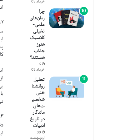
خرداد 05
ات
چرا
رمان‌های
۲. کارآموزی اتفاقی: فرصت های پنهان
علمی-
مر
تخیلی
کلاسیک
اب
هنوز
پذ
جذاب
کا
هستند؟
5
ان
خرداد 05
از
تحلیل
بی
روانشنا
ختی
یا
شخصی
نب
ت‌های
ماندگار
۳. تمرین دردناک: مسیر تسلط و رشد
در تاریخ
«ت
ادبیات
ای
30
اردیبهشت