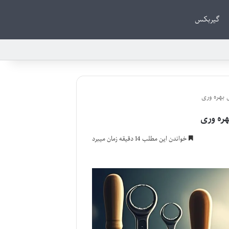
گیربکس
 بهره وری
ره وری
خواندن این مطلب 14 دقیقه زمان میبرد