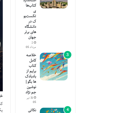
استاندارد
کتاب‌ها
ی
تکست‌بو
ک در
دانشگاه‌
های برتر
جهان
2
مرداد 05
خلاصه
کامل
کتاب
برایم از
بادبادک
ها بگو |
نوشین
جم نژاد
خل
31 تیر
05
کت
یک
نکاتی