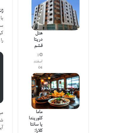
ژن
با
سخ
کر
هتل
دریتا
را
قشم
1
اسفند
04
ماما
می
کلوریندا
شد
یا سانتا
آی
کلارا: