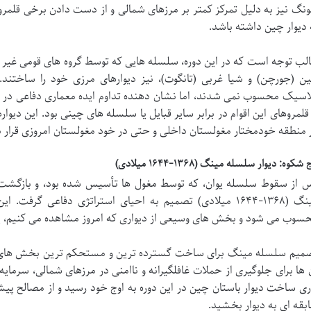
نگ نیز به دلیل تمرکز کمتر بر مرزهای شمالی و از دست دادن برخی قلمرو
 دیوار چین داشته باشد.
لب توجه است که در این دوره، سلسله هایی که توسط
گروه های قومی غیر ه
ن (جورچن) و شیا غربی (تانگوت)، نیز دیوارهای مرزی خود را ساختند. 
اسیک محسوب نمی شدند، اما نشان دهنده تداوم ایده معماری دفاعی در 
 قلمروهای این اقوام در برابر سایر قبایل یا سلسله های چینی بود. این دی
 منطقه خودمختار مغولستان داخلی و حتی در خود مغولستان امروزی قرار د
 شکوه: دیوار سلسله مینگ (۱۳۶۸-۱۶۴۴ میلادی)
 از سقوط سلسله یوان، که توسط مغول ها تأسیس شده بود، و بازگش
مینگ (۱۳۶۸-۱۶۴۴ میلادی) تصمیم به احیای استراتژی دفاعی گر
سوب می شود و بخش های وسیعی از دیواری که امروز مشاهده می کنیم، یا
میم سلسله مینگ برای ساخت گسترده ترین و مستحکم ترین بخش های دی
 ها برای جلوگیری از حملات غافلگیرانه و ناامنی در مرزهای شمالی، سرمایه
ری ساخت دیوار باستان چین در این دوره به اوج خود رسید و از
مصالح پیشر
بقه ای به دیوار بخشید.