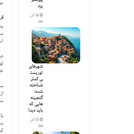
حف
یزد
19 آذر
قر
04
پس
سر
اس
در
تو
شهرهای
خو
توریست
ی کمتر
شناخته
شده:
از
گنجینه
سق
هایی که
باید دید!
با
15 آذر
سل
04
کم