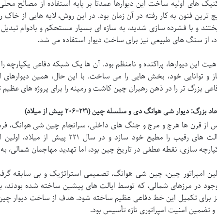
نیک های اولیه ساخت این دیوارها عمدتاً بر پایه استفاده از مصالح محلی
یج ترین فنون به کار رفته در آن زمان بود. در این روش، لایه هایی از خا
ختند و با فشرده سازی شدید، به سازه ای بسیار مستحکم و بادوام تبدی
د، از سنگ های طبیعی نیز برای ساخت دیوار استفاده می شد.
هیت این دیوارها، پراکنده و نامنظم بود. آن ها یک شبکه دفاعی یکپارچه را
از و توانایی خود، بخش هایی را می ساخت. با این حال، همین دیوارهای 
اعی بزرگ تر را در ذهن رهبران چین کاشت و زمینه را برای پروژه های عظیم تر
اد بزرگ: دیوار شی هوانگ دی و سلسله چین (۲۲۱-۲۰۶ پیش از میلاد)
 از قرن ها هرج و مرج و جنگ های داخلی، سرانجام چین شی هوانگ، فرما
ایالت های رقیب را مطیع خود سازد و در 
پارچه سازی، نقطه عطفی در تاریخ چین بود، اما تهدید مهاجمان شمالی، به و
لین امپراتور چین، چین شی هوانگ، تصمیمی استراتژیک و بی سابقه گرفت. ا
جود در مرزهای شمالی، که توسط ایالت های پیشین ساخته شده بودند،
ز برای تکمیل این خط دفاعی عظیم ساخته شود. هدف از ساخت دیوار چین د
 و تضمین امنیت امپراتوری تازه تأسیس بود.