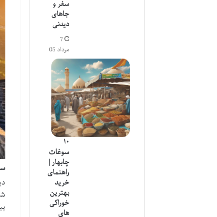
سفر و
جاهای
دیدنی
7
مرداد 05
۱۰
سوغات
چابهار |
سی
راهنمای
دی
خرید
بهترین
شم
خوراکی
پی
های