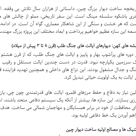
ریخچه ساخت دیوار بزرگ چین، داستانی از هزاران سال تلاش بی وقفه، از
ری باشکوه سلسله مینگ است. این سفر تاریخی، مملو از چالش های مه
ت که هر خشت و سنگی از این شاهکار معماری، گواه آن است. در ادامه، 
سعه این سازه عظیم خواهیم پرداخت و ابعاد مختلف این پروژه بزرگ مهند
ه های کهن: دیوارهای ایالت های جنگ طلب (قرن ۸ تا ۳ پیش از میلاد)
 دوره های پرآشوب بهار و پاییز و ایالت های جنگ طلب، که از قرن هشتم 
 سرزمین یکپارچه نبود. قدرت در دست چندین ایالت مستقل و رقیب بود
گ و جدال مشغول بودند. این نزاع های داخلی و همچنین تهدید فزاینده قبای
 ایالت به یک اولویت حیاتی تبدیل کرد.
لین نیاز به دفاع و حفظ مرزهای قلمرو، ایالت های قدرتمندی چون چی، یان، 
زی بسازند. این سازه ها، بیشتر از آنکه یک سیستم دفاعی متحد باشند، است
ای محافظت از خود در برابر همسایگان و مهاجمان شمالی می ساخت. هدف اص
اهم آوردن یک خط دفاعی اولیه بود.
نیک ها و مصالح اولیه ساخت دیوار چین