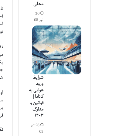
محلی
تا
30
آج
تیر 05
اس
تو
ریش
در
یک
جن
هر
شرایط
ورود
هوایی به
او
کانادا |
مر
قوانین و
بر
مدارک
فر
۱۴۰۳
26 تیر
تک
05