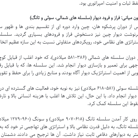
ظ ثبات و امنیت امپراتوری بود.
ون میانی: فراز و فرود دیوار (سلسله های شمالی، سوئی و تانگ)
 از دوران پرشکوه هان، چین وارد دوره ای از تقسیم بندی ها و ظهور س
نوشت دیوار چین نیز دستخوش فراز و فرودهای بسیاری گردید. سلسله
تراتژی های نظامی خود، رویکردهای متفاوتی نسبت به این سازه عظیم اتخاذ
 دوران
سلسله های شمالی (۳۸۶-۵۸۱ میلادی)، که خود اغ
جهی برای تعمیر و بازسازی دیوار انجام شد. این سلسله ها، که با قبایل ر
بی از اهمیت استراتژیک دیوار آگاه بودند و منابع زیادی را برای حفظ و ت
سلسله سوئی (۵۸۱-۶۱۸ میلادی) نیز به نوبه خود، فعالیت های گ
 دیوار انجام داد. با این حال، این تلاش ها اغلب با هزینه انسانی بالا و ن
وط این سلسله کمک کرد.
 روی کار آمدن
سلسله تانگ
سله تانگ، به دلیل قدرت نظامی بالا و استراتژی های تهاجمی تر خود که
تر به دیوارهای دفاعی ثابت نیاز داشت. آن ها ترجیح می دادند دشمنان