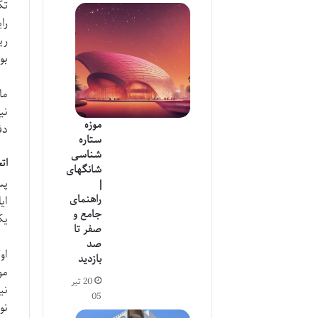
تک
را
ری
بو
ما
نی
موزه
دف
ستاره
شناسی
اتح
شانگهای
پس
|
راهنمای
جامع و
یک
صفر تا
صد
او
بازدید
مو
20 تیر
نی
05
نو