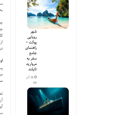
سو
به
جا
جی
شهر
کل
رویایی
از
پوکت –
راهنمای
در
جامع
سفر به
اوج
مروارید
پس
تایلند
14 آذر
مح
04
تص
آن
آو
سا