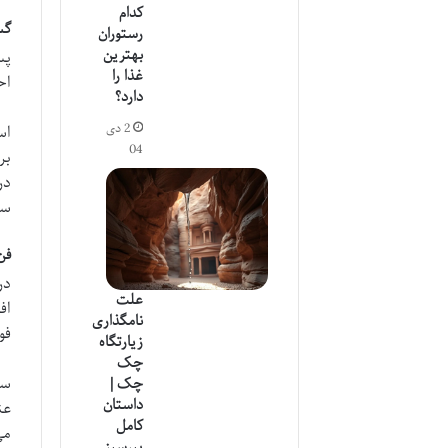
کدام
گستر
رستوران
بهترین
پس
غذا را
اح
دارد؟
2 دی
اس
04
بر
در
سا
فن
در
علت
اف
نامگذاری
فو
زیارتگاه
چک
سل
چک |
داستان
عن
کامل
می
پیرسبز