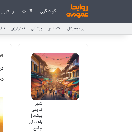
گردشگری
اقامت
رستوران
ارز دیجیتال
اقتصادی
پزشکی
تکنولوژی
فیل
دی
شهر
قدیمی
پوکت |
راهنمای
جامع