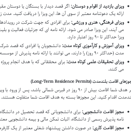
ویزای بازدید از اقوام و دوستان:
اگر قصد دیدار با بستگان یا دوستان مقیم
ارائه یک دعوتنامه معتبر از سوی آن ها، این ویزا را دریافت کنید. مدت زمان معمول
ویزای فرهنگی، هنری و ورزشی:
برای افرادی که جهت شرکت در رویدادها
می آیند، این ویزا صادر می شود. ارائه نامه ای که جزئیات فعالیت و بلی
ویزا حداکثر تا ۹۰ روز اعتبار دارد.
ویزای آموزش و کارآموزی کوتاه مدت:
دانشجویان یا افرادی که قصد شرکت د
مدت (حداکثر ۹۰ روز) را دارند، می توانند با ارائه نامه پذیرش از موسسه آموزشی مربوطه، این ویزا را دریافت کنند.
ویزای تحقیقات علمی کوتاه مدت:
برای محققانی که با هدف انجام پروژه
می کنند.
های اقامت بلندمدت (Long-Term Residence Permits)
اگر هدف شما اقامت بیش از ۹۰ روز در قبرس شمالی باشد، پس 
ندمدت اقدام کنید. این مجوزها بسته به هدف اقامت شما متفاوت هستند.
مجوز اقامت دانشجویی:
برای دانشجویانی که قصد تحصیل در دانشگاه های
نامه پذیرش رسمی از دانشگاه، اثبات تمکن مالی و بیمه دانشجویی معت
مجوز اقامت کاری:
در صورت داشتن پیشنهاد شغلی معتبر از یک کارفرما 