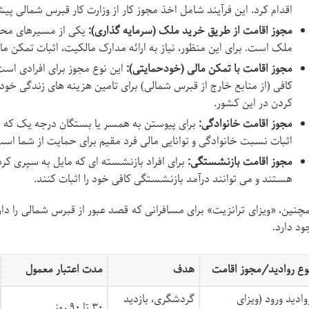
اقدام کرد. این فرآیند شامل اخذ مجوز کار از وزارت کار قبرس شمالی 
مجوز اقامت از طریق خرید ملک (سرمایه گذاری):
یکی از مسیرهای محب
ملک است. برای این منظور، نیاز به ارائه مدارک مالکیت، اثبات تمکن م
مجوز اقامت با تمکن مالی (خودحمایتی):
این نوع مجوز برای افرادی است 
کافی (از منابع خارج از قبرس شمالی) برای تامین هزینه های زندگی خود و 
کردن در این کشور.
مجوز اقامت خانوادگی:
برای پیوستن به همسر یا بستگان درجه یک که م
اثبات نسبت خانوادگی و توانایی مالی فرد مقیم برای حمایت از شما است
مجوز اقامت بازنشستگی:
برای افراد بازنشسته ای که مایل به سپری ک
هستند و می توانند درآمد بازنشستگی کافی خود را اثبات کنند.
چنین، «ویزای ترانزیت» برای مسافرانی که قصد عبور از قبرس شمالی را دا
ود دارد.
وع روادید/مجوز اقامت
هدف
مدت اعتبار معمول
وادید ورود (ویزای
گردشگری، بازدید
۳۰ تا ۹۰ روز