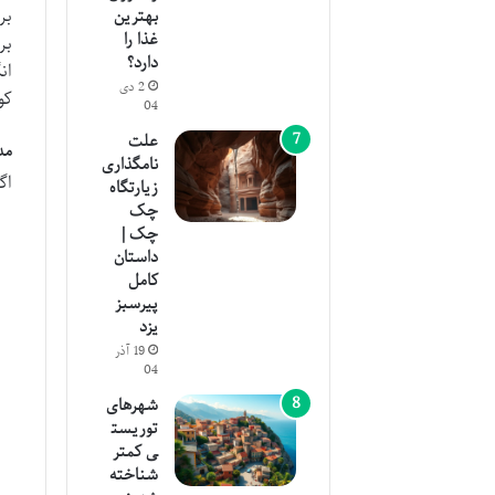
بر
بهترین
غذا را
دارد؟
ان
2 دی
کو
04
علت
مد
نامگذاری
اگ
زیارتگاه
چک
چک |
داستان
کامل
پیرسبز
یزد
19 آذر
04
شهرهای
توریست
ی کمتر
شناخته