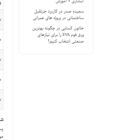
آبشاری + آموزش
ف
سعیده صدر
در
کاربرد جرثقیل
ساختمانی در پروژه های عمرانی
م
خاتون کسایی
در
چگونه بهترین
ورق فوم EVA را برای نیازهای
م
صنعتی انتخاب کنیم؟
م
م
م
شر
پس
مو