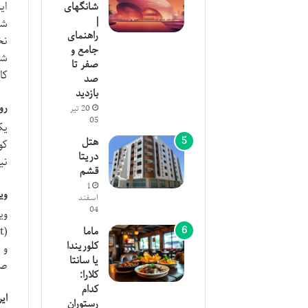
ای
شانگهای
|
شغ
راهنمای
نخ
جامع و
شر
صفر تا
کا
صد
بازدید
رو
20 تیر
05
یک
هتل
کو
دریتا
نی
قشم
1
وی
اسفند
04
ماما
کلوریندا
و 
یا سانتا
صلا
کلارا:
کدام
ای
رستوران