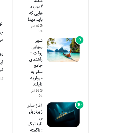
شده:
گنجینه
هایی که
باید دید!
ان
15 آذر
04
جم
می
شهر
رویایی
پوکت –
رواد
راهنمای
ای
جامع
سفر به
وی
مروارید
تایلند
14 آذر
04
آغاز سفر
زیردریای
ی
تایتانیک
: ناگفته