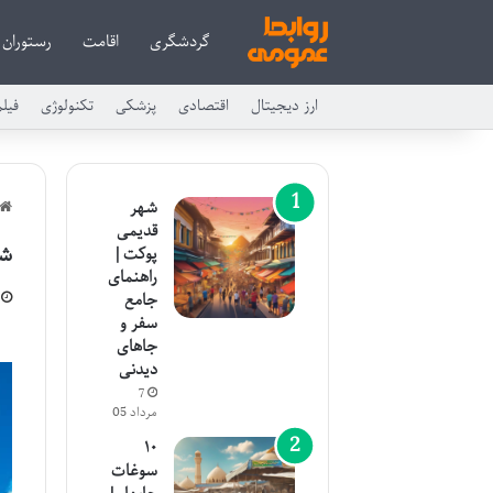
گردشگری
اقامت
رستوران
ارز دیجیتال
اقتصادی
پزشکی
تکنولوژی
فیل
شهر
قدیمی
شرا
پوکت |
راهنمای
جامع
سفر و
جاهای
دیدنی
7
مرداد 05
۱۰
سوغات