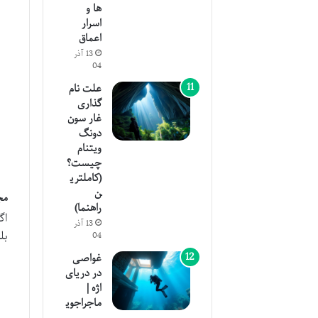
ها و
اسرار
اعماق
13 آذر
04
علت نام
گذاری
غار سون
دونگ
ویتنام
چیست؟
(کاملتری
ن
مجوز
راهنما)
13 آذر
بل
04
غواصی
در دریای
اژه |
ماجراجوی