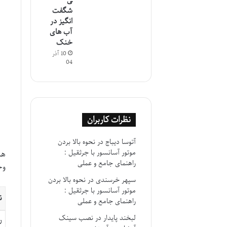
ی
شگفت
انگیز در
آب های
خنک
10 آذر
04
نظرات کاربران
آتوسا دیباج
در
نحوه بالا بردن
موتور آسانسور با جرثقیل :
هم
راهنمای جامع و عملی
وج
سپهر خرسندی
در
نحوه بالا بردن
موتور آسانسور با جرثقیل :
ن
راهنمای جامع و عملی
لبخند پایدار
در
نصب سینک
ر