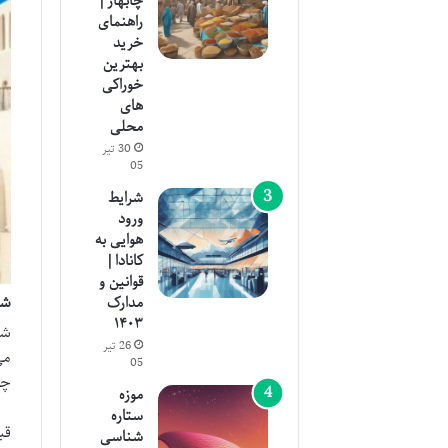
چابهار |
راهنمای
خرید
بهترین
خوراکی
های
محلی
30 تیر
05
شرایط
ورود
هوایی به
کانادا |
قوانین و
شر
مدارک
۱۴۰۳
26 تیر
می
05
چو
موزه
ستاره
قب
شناسی