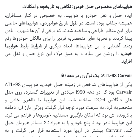
هواپیماهای مخصوص حمل خودرو: نگاهی به تاریخچه و امکانات
ایده حمل و نقل خودرو با هواپیما، به خصوص در کنار مسافران،
همیشه جذاب بوده است. در طول تاریخ هوانوردی، هواپیماهای خاصی
برای این منظور طراحی و ساخته شدند که برخی از آن ها شهرت زیادی
پیدا کردند و تجربه های منحصربه فردی را برای مالکان خودروها رقم
زدند. آشنایی با این هواپیماها، ابعاد دیگری از
شرایط بلیط هواپیما
خودرو
را روشن می سازد و به عمق درک این نوع حمل و نقل می
افزاید.
ATL-98 Carvair: یک نوآوری در دهه 50
یکی از هواپیماهای شاخص در زمینه حمل خودرو، هواپیمای ATL-98
Carvair بود که در دهه 1950 میلادی از تغییرات گسترده روی مدل
های داگلاس DC-4 ساخته شد. این هواپیما با ظاهری خاص و
منحصربه فرد، به سرعت مورد توجه قرار گرفت. ویژگی بارز آن، دماغه
بالارونده اش بود که امکان بارگیری مستقیم خودروها را فراهم می کرد.
این هواپیما قادر بود تا پنج خودرو را به همراه 22 مسافر همزمان حمل
کند. Carvair بیشتر در اروپا مورد استفاده قرار می گرفت و به