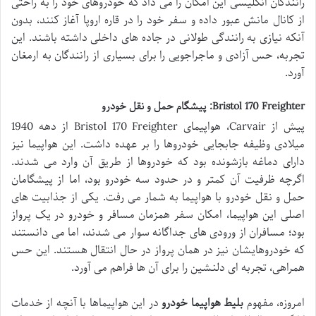
رانندگان انگلیسی این امکان را می داد که خودروهای خود را به راحتی
از کانال مانش عبور داده و سفر خود را در قاره اروپا آغاز کنند، بدون
آنکه نیازی به رانندگی طولانی در جاده های داخلی داشته باشند. این
تجربه، حس آزادی و ماجراجویی را برای بسیاری از رانندگان به ارمغان
آورد.
Bristol 170 Freighter: پیشگام حمل و نقل خودرو
پیش از Carvair، هواپیمای Bristol 170 Freighter از دهه 1940
میلادی وظیفه جابجایی خودروها را بر عهده داشت. این هواپیما نیز
دارای دماغه بازشونده بود که خودروها از طریق آن وارد می شدند.
اگرچه ظرفیت آن کمتر و در حدود سه خودرو بود، اما از پیشگامان
حمل و نقل خودرو با هواپیما به شمار می رفت. یکی از جذابیت های
اصلی این هواپیما، امکان سفر همزمان مسافر و خودرو در یک پرواز
بود؛ مسافران از ورودی های جداگانه سوار می شدند، اما می دانستند
که خودروهایشان نیز در همان پرواز در حال انتقال هستند. این حس
همراهی، تجربه ای دلنشین را برای آن ها فراهم می آورد.
امروزه، مفهوم
بلیط هواپیما خودرو
در این هواپیماها با آنچه از خدمات