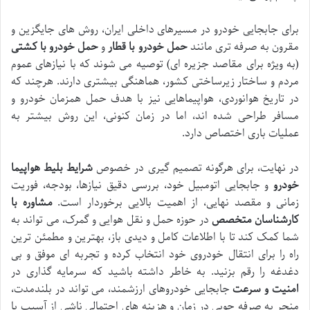
برای جابجایی خودرو در مسیرهای داخلی ایران، روش های جایگزین و
مقرون به صرفه تری مانند
حمل خودرو با قطار
و
حمل خودرو با کشتی
(به ویژه برای مقاصد جزیره ای) توصیه می شوند که با نیازهای عموم
مردم و ساختار زیرساختی کشور، هماهنگی بیشتری دارند. هرچند که
در تاریخ هوانوردی، هواپیماهایی نیز با هدف حمل همزمان خودرو و
مسافر طراحی شده اند، اما در زمان کنونی، این روش بیشتر به
عملیات باری اختصاص دارد.
در نهایت، برای هرگونه تصمیم گیری در خصوص
شرایط بلیط هواپیما
خودرو
و جابجایی اتومبیل خود، بررسی دقیق نیازها، بودجه، فوریت
زمانی و مقصد نهایی، از اهمیت بالایی برخوردار است.
مشاوره با
کارشناسان متخصص
در حوزه حمل و نقل هوایی و گمرک، می تواند به
شما کمک کند تا با اطلاعات کامل و دیدی باز، بهترین و مطمئن ترین
راه را برای انتقال خودروی خود انتخاب کرده و تجربه ای موفق و بی
دغدغه را رقم بزنید. به خاطر داشته باشید که سرمایه گذاری در
امنیت و سرعت
جابجایی خودروهای ارزشمند، می تواند در بلندمدت،
منجر به صرفه جویی در زمان و هزینه های احتمالی ناشی از آسیب یا