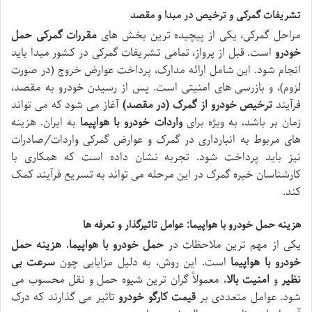
تشریفات گمرکی و ترخیص در مبدا و مقصد
مراحل گمرکی، یکی از پیچیده ترین بخش های
مقررات گمرکی حمل
خودرو
است. قبل از پرواز، تمامی تشریفات گمرکی در کشور مبدا باید
انجام شود. این شامل ارائه مدارک، پرداخت عوارض خروج (در صورت
لزوم)، و بازرسی های امنیتی است. پس از رسیدن خودرو به مقصد،
فرآیند
ترخیص خودرو از گمرک (در مقصد)
آغاز می شود که می تواند
زمان بر باشد، به ویژه برای
واردات خودرو با هواپیما
به ایران. هزینه
های مربوط به انبارداری در گمرک و عوارض گمرکی واردات/صادرات
نیز باید پرداخت شود. تجربه نشان داده است که همکاری با
کارشناسان خبره گمرک در این مرحله می تواند به تسریع فرآیند کمک
کند.
هزینه حمل خودرو با هواپیما: عوامل تاثیرگذار و تعرفه ها
یکی از مهم ترین ملاحظات در
حمل خودرو با هواپیما
،
هزینه حمل
خودرو با هواپیما
است. این روش، به دلیل مزایایی چون
سرعت بی
نظیر
و
امنیت بالا
، معمولاً گران ترین شیوه حمل و نقل محسوب می
شود. عوامل متعددی بر
قیمت کارگو خودرو
تاثیر می گذارند که درک