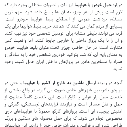
درباره
حمل خودرو با هواپیما
ابهامات و تصورات مختلفی وجود دارد که
لازم است پیش از هر چیز، به آن ها پاسخ داده شود. مهم ترین
مسئله، برداشت عمومی از اصطلاح بلیط هواپیما خودرو است.
بسیاری از مردم گمان می کنند که همانند خرید بلیط هواپیما برای یک
فرد، می توانند بلیطی مشابه برای اتومبیل شخصی خود نیز تهیه کنند
و آن را با یک پرواز داخلی یا خارجی جابجا کنند. اما واقعیت کمی
متفاوت است؛ در حال حاضر، چیزی تحت عنوان بلیط هواپیما خودرو
به معنای رایج آن، که شما بتوانید خودروی شخصی خود را به سادگی و
همراه با مسافرین عادی در پروازهای داخلی ایران حمل کنید، وجود
ندارد.
آنچه در زمینه
ارسال ماشین به خارج از کشور با هواپیما
و حتی در
مواردی نادر، بین شهرهای خاص صورت می گیرد، در واقع بخشی از
خدمات حمل بار هوایی یا کارگو است. این خدمات کاملاً متفاوت از
حمل و نقل مسافر است و نیازمند فرآیندهای لجستیکی، گمرکی و
امنیتی پیچیده ای است. پروازهای کارگو، معمولاً با هواپیماهای باری
مخصوص انجام می شوند که برای حمل محموله های سنگین و بزرگ
طراحی شده اند و قوانین و مقررات خاص خود را دارند. این هواپیماها