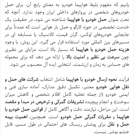
یابیم که مفهوم بلیط هواپیما خودرو به معنای رایج آن، برای حمل
خودروهای شخصی در پروازهای داخلی ایران وجود ندارد. آنچه که
تحت عنوان
حمل خودرو با هواپیما
شناخته می شود، در حقیقت یک
خدمت تخصصی در حوزه کارگو و حمل بار هوایی است که عمدتاً برای
جابجایی خودروهای لوکس، گران قیمت، کلاسیک یا مسابقه ای در
مسیرهای بین المللی مورد استفاده قرار می گیرد. این روش، با وجود
هزینه حمل خودرو با هواپیما
که بسیار بالا است، مزایای بی نظیری
چون
سرعت بی نظیر
و
امنیت بالا
را ارائه می دهد که برای محموله
های حساس به زمان و ارزشمند، انتخابی ایده آل محسوب می شود.
فرآیند
نحوه ارسال خودرو با هواپیما
شامل انتخاب
شرکت های حمل و
نقل هوایی خودرو
معتبر، تکمیل دقیق مدارک، آماده سازی فنی و
ایمنی خودرو (از جمله تخلیه کامل اقلام شخصی و کاهش میزان
سوخت)، و انجام پیچیده
تشریفات گمرکی و ترخیص در مبدا و مقصد
است. این مراحل، نیازمند دقت و آگاهی کامل از
قوانین حمل خودرو با
هواپیما
و
مقررات گمرکی حمل خودرو
است. همچنین،
اهمیت بیمه
حمل و نقل
برای پوشش ریسک های احتمالی در طول مسیر، قابل
چشم پوشی نیست.