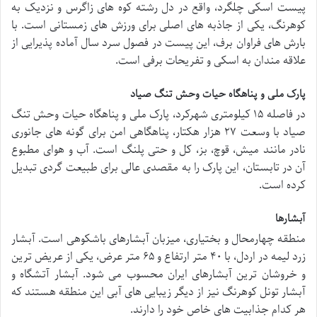
پیست اسکی چلگرد، واقع در دل رشته کوه های زاگرس و نزدیک به
کوهرنگ، یکی از جاذبه های اصلی برای ورزش های زمستانی است. با
بارش های فراوان برف، این پیست در فصول سرد سال آماده پذیرایی از
علاقه مندان به اسکی و تفریحات برفی است.
پارک ملی و پناهگاه حیات وحش تنگ صیاد
در فاصله ۱۵ کیلومتری شهرکرد، پارک ملی و پناهگاه حیات وحش تنگ
صیاد با وسعت ۲۷ هزار هکتار، پناهگاهی امن برای گونه های جانوری
نادر مانند میش، قوچ، بز، کل و حتی پلنگ است. آب و هوای مطبوع
آن در تابستان، این پارک را به مقصدی عالی برای طبیعت گردی تبدیل
کرده است.
آبشارها
منطقه چهارمحال و بختیاری، میزبان آبشارهای باشکوهی است. آبشار
زرد لیمه در اردل، با ۴۰ متر ارتفاع و ۶۵ متر عرض، یکی از عریض ترین
و خروشان ترین آبشارهای ایران محسوب می شود. آبشار آتشگاه و
آبشار تونل کوهرنگ نیز از دیگر زیبایی های آبی این منطقه هستند که
هر کدام جذابیت های خاص خود را دارند.