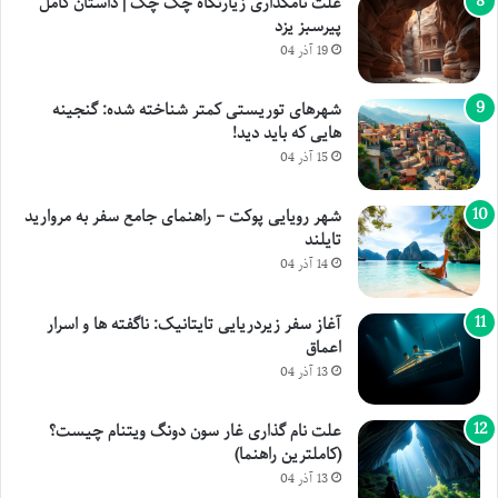
علت نامگذاری زیارتگاه چک چک | داستان کامل
پیرسبز یزد
19 آذر 04
شهرهای توریستی کمتر شناخته شده: گنجینه
هایی که باید دید!
15 آذر 04
شهر رویایی پوکت – راهنمای جامع سفر به مروارید
تایلند
14 آذر 04
آغاز سفر زیردریایی تایتانیک: ناگفته ها و اسرار
اعماق
13 آذر 04
علت نام گذاری غار سون دونگ ویتنام چیست؟
(کاملترین راهنما)
13 آذر 04