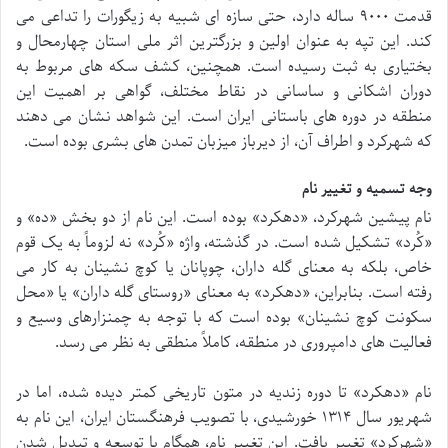
قدمت ۹۰۰۰ ساله دارد، حتی سازه ای شبیه به زیگورات را تداعی می
کند. این تپه به عنوان اولین و بزرگترین اثر ملی استان چهارمحال و
بختیاری به ثبت رسیده است. همچنین، کشف سکه های مربوط به
دوران اشکانی و ساسانی در نقاط مختلف، گواهی بر اهمیت این
منطقه در دوره های باستانی ایران است. این شواهد نشان می دهند
که شهرکرد و اطراف آن، از دیرباز میزبان تمدن های بشری بوده است.
وجه تسمیه و تغییر نام
نام پیشین شهرکرد، «دهکرد» بوده است. این نام از دو بخش «ده» و
«کُرد» تشکیل شده است. در گذشته، واژه «کُرد» نه لزوماً به یک قوم
خاص، بلکه به معنای گله داران، چوپانان یا کوچ نشینان به کار می
رفته است. بنابراین، «دهکرد» به معنای «روستای گله داران» یا «محل
سکونت کوچ نشینان» بوده است که با توجه به چمنزارهای وسیع و
فعالیت های دامپروری در منطقه، کاملاً منطقی به نظر می رسد.
نام «دهکرد» تا دوره زندیه در متون تاریخی کمتر دیده شده، اما در
شهریور سال ۱۳۱۴ خورشیدی، با تصویب فرهنگستان ایران، این نام به
«شهرکرد» تغییر یافت. این تغییر نام، همگام با توسعه و تبدیل شدن