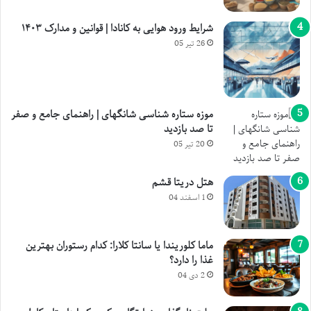
شرایط ورود هوایی به کانادا | قوانین و مدارک ۱۴۰۳
26 تیر 05
موزه ستاره شناسی شانگهای | راهنمای جامع و صفر
تا صد بازدید
20 تیر 05
هتل دریتا قشم
1 اسفند 04
ماما کلوریندا یا سانتا کلارا: کدام رستوران بهترین
غذا را دارد؟
2 دی 04