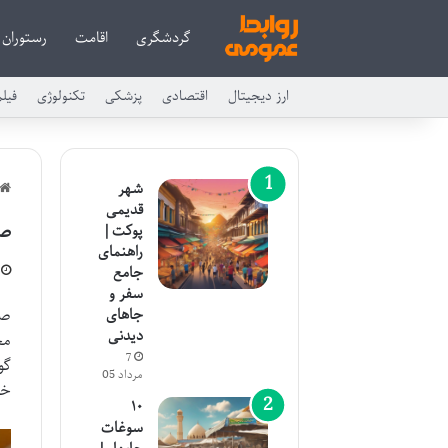
گردشگری
اقامت
رستوران
ارز دیجیتال
اقتصادی
پزشکی
تکنولوژی
فیل
شهر
قدیمی
صب
پوکت |
راهنمای
جامع
سفر و
جاهای
صب
دیدنی
مخ
7
گو
مرداد 05
خا
۱۰
سوغات