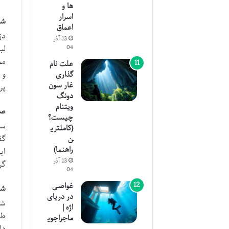
ها و
اسرار
شی
اعماق
دز
13 آذر
لب
04
مح
علت نام
و 
گذاری
غار سون
پر
دونگ
ویتنام
صب
چیست؟
سی
(کاملتری
گف
ن
راهنما)
ای
13 آذر
گر
04
غواصی
شی
در دریای
شی
اژه |
طر
ماجراجوی
دا