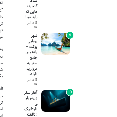
شده:
آش
گنجینه
آش
هایی که
دا
باید دید!
تر
15 آذر
04
ته
شهر
می
رویایی
پوکت –
بح
راهنمای
بح
جامع
مق
سفر به
مروارید
شی
تایلند
یک
14 آذر
04
نا
آغاز سفر
نا
زیردریای
تر
ی
اس
تایتانیک
: ناگفته
اس