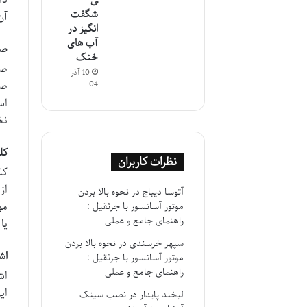
ی
شگفت
آن
انگیز در
آب های
صب
خنک
صب
10 آذر
صب
04
اس
نخ
کل
نظرات کاربران
کل
از
آتوسا دیباج
در
نحوه بالا بردن
مو
موتور آسانسور با جرثقیل :
راهنمای جامع و عملی
یا
سپهر خرسندی
در
نحوه بالا بردن
اش
موتور آسانسور با جرثقیل :
راهنمای جامع و عملی
اش
ای
لبخند پایدار
در
نصب سینک