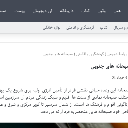
هتل
وکیل
کتاب
داروخانه
ارز دیجیتال
پوست
صنع
م و سریال
کتاب
گردشگری و اقامتی
لوازم خانگی
روابط عمومی
)
گردشگری و اقامتی
)
صبحانه های جنوبی
حانه های جنوبی
4 خرداد 04
حانه این وعده حیاتی نقشی فراتر از تأمین انرژی اولیه برای شروع یک روز 
تلف صبحانه نمادی از سنت ها اقلیم و سبک زندگی مردم آن سرزمین است. د
ناگونی اقوام و فرهنگ ها است. از شمال سرسبز تا کویر مرکزی و شرق و غر
ص خود صبحانه هایی منحصربه فرد ارائه می دهد.