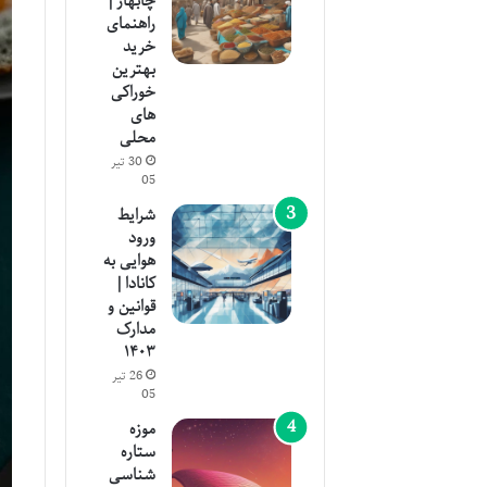
چابهار |
راهنمای
خرید
بهترین
خوراکی
های
محلی
30 تیر
05
شرایط
ورود
هوایی به
کانادا |
قوانین و
مدارک
۱۴۰۳
26 تیر
05
موزه
ستاره
شناسی