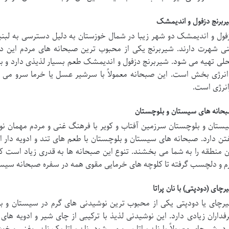
ربرنج دزفول و اندیمشک
فول و اندیمشک دو شهر زیبا در شمال خوزستان به دلیل دسترسی به لبنیا
نی شهرت دارند. شیربرنج یکی از محبوب ترین صبحانه های مردم این دو
لی تهیه می شود. شیربرنج دزفول و اندیمشک طعم بسیار لذیذی دارد و به
انرژی بخش است. این صبحانه معمولاً با سرشیر عسل یا خرما سرو می 
انرژی است.
حانه های سیستان و بلوچستان
ستان و بلوچستان سرزمین آفتاب و کویر با فرهنگ غنی و مردم مهمان نوا
تن دارد. صبحانه های سیستان و بلوچستان با طعم های تند و ادویه دار ان
ن منطقه را به شما می بخشند. تنوع این صبحانه ها به قدری زیاد است ک
م و دلچسب گرفته تا کلوچه های خرمایی مقوی همه در سفره صبحانه سیست
رچای (دودپتی) با نان پراتا
رچای یا دودپتی یکی از محبوب ترین نوشیدنی های گرم در سیستان و ب
فداران زیادی دارد. این نوشیدنی لذیذ با ترکیبی از چای شیر و ادویه ها
رد. شیرچای معمولاً با نان پراتا سرو می شود. نان پراتا یک نان روغنی و 