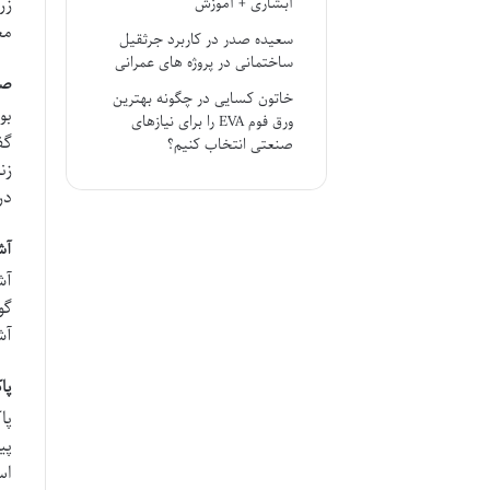
زر
آبشاری + آموزش
مع
سعیده صدر
در
کاربرد جرثقیل
ساختمانی در پروژه های عمرانی
صب
خاتون کسایی
در
چگونه بهترین
بو
ورق فوم EVA را برای نیازهای
گف
صنعتی انتخاب کنیم؟
زن
در
آش
آش
گو
آش
پاک
پا
پی
اس