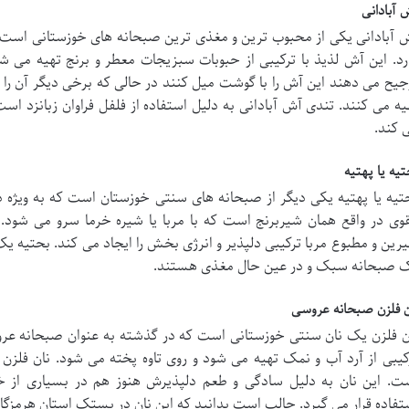
 آبادانی
 آبادانی یکی از محبوب ترین و مغذی ترین صبحانه های خوزستانی است ک
رد. این آش لذیذ با ترکیبی از حبوبات سبزیجات معطر و برنج تهیه می شو
جیح می دهند این آش را با گوشت میل کنند در حالی که برخی دیگر آن را 
یه می کنند. تندی آش آبادانی به دلیل استفاده از فلفل فراوان زبانزد اس
 کند.
تیه یا پهتیه
تیه یا پهتیه یکی دیگر از صبحانه های سنتی خوزستان است که به ویژه در
وی در واقع همان شیربرنج است که با مربا یا شیره خرما سرو می شود. 
رین و مطبوع مربا ترکیبی دلپذیر و انرژی بخش را ایجاد می کند. بحتیه ی
 صبحانه سبک و در عین حال مغذی هستند.
ن فلزن صبحانه عروسی
ن فلزن یک نان سنتی خوزستانی است که در گذشته به عنوان صبحانه عروس
کیبی از آرد آب و نمک تهیه می شود و روی تاوه پخته می شود. نان فلزن
ت. این نان به دلیل سادگی و طعم دلپذیرش هنوز هم در بسیاری از خا
تفاده قرار می گیرد. جالب است بدانید که این نان در بستک استان هرمزگ