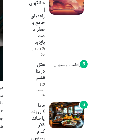
شانگهای
|
راهنمای
جامع و
صفر تا
صد
بازدید
20 تیر
05
هتل
دریتا
قشم
1
در
اسفند
سی
04
ما
ماما
هس
کلوریندا
یا سانتا
جن
کلارا:
ها
کدام
رستوران