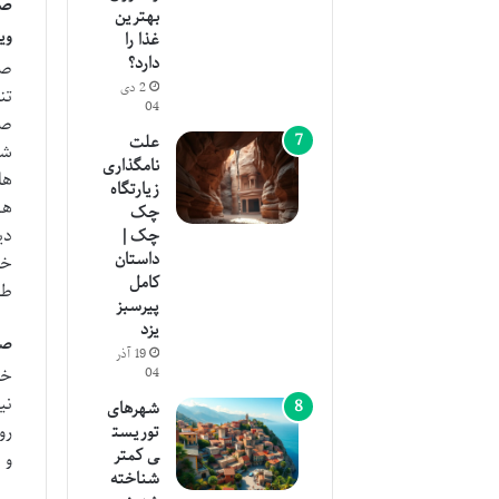
صب
بهترین
وی
غذا را
دارد؟
صب
2 دی
تن
04
صب
علت
شی
نامگذاری
ها
زیارتگاه
هس
چک
دی
چک |
داستان
خو
کامل
طع
پیرسبز
یزد
صب
19 آذر
خو
04
نی
شهرهای
رو
توریست
ی کمتر
و 
شناخته