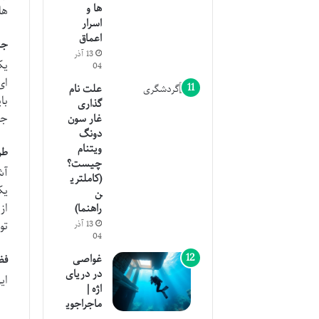
ها و
ها
اسرار
اعماق
جا
13 آذر
یک
04
ای
علت نام
با
گذاری
جذ
غار سون
دونگ
ویتنام
طر
چیست؟
آش
(کاملتری
یک
ن
از
راهنما)
13 آذر
تو
04
غواصی
فضای
در دریای
ای
اژه |
ماجراجوی