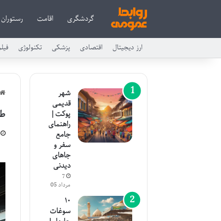
گردشگری
اقامت
رستوران
ارز دیجیتال
اقتصادی
پزشکی
تکنولوژی
فیل
شهر
قدیمی
طر
پوکت |
راهنمای
جامع
سفر و
جاهای
دیدنی
7
مرداد 05
۱۰
سوغات