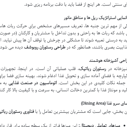
ی سنتی است. هر اینچ از فضا باید با دقت برنامه ریزی شود.
نمایی استراتژیک ریل ها و مناطق مانور
ی از مهم ترین جنبه ها، تعریف مسیرهای مشخص برای حرکت ربات ها
 باشد که ربات ها به راحتی و بدون تداخل با مشتریان و کارکنان (در صورت 
ید به درستی تعبیه شوند تا مشکلی در چرخش یا توقف آن ها پیش نیاید. ای
ابیت بصری باشند، همانطور که در
طراحی رستوران روبوشف
دیده می شود.
احی آشپزخانه هوشمند
پزخانه در
رستوران رباتیک
، قلب عملیاتی آن است. در اینجا، تجهیزات 
پارچه با فضای آماده سازی و تحویل غذا ادغام شوند. بهینه سازی فضا برای
 جمله نکات کلیدی در این بخش است.
اتوماسیون در صنعت غذایی
به م
لید و مونتاژ غذا با کمترین دخالت انسانی، به سرعت و با کیفیت بالا کار کنن
 سرو غذا (Dining Area)
ن بخش، جایی است که مشتریان بیشترین تعامل را با
فناوری رستوران ربات
میزهای تعاملی دیجیتال:
این میزها فراتر از یک سطح ساده برای قرار داد