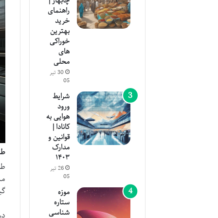
چابهار |
راهنمای
خرید
بهترین
خوراکی
های
محلی
30 تیر
05
شرایط
ورود
هوایی به
کانادا |
قوانین و
مدارک
طر
۱۴۰۳
طر
26 تیر
05
مش
گی
موزه
ستاره
شناسی
در