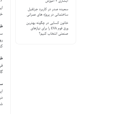
۳.۳. طراحی سیستم های تکنولوژیک و راب
آبشاری + آموزش
ای
سعیده صدر
در
کاربرد جرثقیل
خو
ساختمانی در پروژه های عمرانی
خاتون کسایی
در
چگونه بهترین
طراح
ورق فوم EVA را برای نیازهای
سا
صنعتی انتخاب کنیم؟
رو
کن
طراح
فر
گا
سی
ای
در
شی