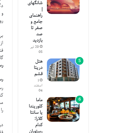
شانگهای
دگ
|
و 
راهنمای
رو
جامع و
صفر تا
صد
بر
بازدید
از
20 تیر
فن
05
گا
هتل
رس
دریتا
قشم
رس
1
اسفند
رس
04
کن
ماما
مد
کلوریندا
را
یا سانتا
کلارا:
در
کدام
رستوران
فق