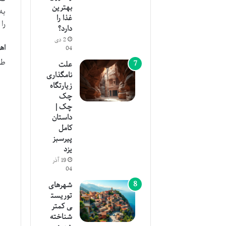
بهترین
به
غذا را
را
دارد؟
2 دی
اه
04
طر
علت
نامگذاری
زیارتگاه
چک
چک |
داستان
کامل
پیرسبز
یزد
19 آذر
04
شهرهای
توریست
ی کمتر
شناخته