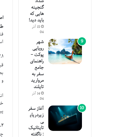
شده:
گنجینه
هایی که
اص
باید دید!
طر
15 آذر
04
فن
اس
شهر
رویایی
پوکت –
۳.۱. طراحی مفهومی و برندینگ (sign
راهنمای
قب
جامع
بص
سفر به
و 
مروارید
تایلند
14 آذر
ان
04
خو
آغاز سفر
پی
زیردریای
ی
۳.۲. طراحی معماری و چیدمان فضا (gn
تایتانیک
چی
: ناگفته