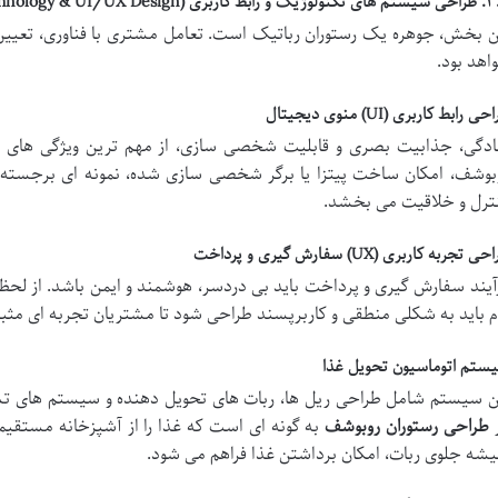
ط کاربری (Technology & UI/UX Design)
ن بخش، جوهره یک رستوران رباتیک است. تعامل مشتری با فناوری، تعیی
اهد بود.
ی رابط کاربری (UI) منوی دیجیتال
دگی، جذابیت بصری و قابلیت شخصی سازی، از مهم ترین ویژگی های
بوشف، امکان ساخت پیتزا یا برگر شخصی سازی شده، نمونه ای برجسته
ترل و خلاقیت می بخشد.
ی تجربه کاربری (UX) سفارش گیری و پرداخت
آیند سفارش گیری و پرداخت باید بی دردسر، هوشمند و ایمن باشد. از لحظه
م باید به شکلی منطقی و کاربرپسند طراحی شود تا مشتریان تجربه ای مث
ستم اتوماسیون تحویل غذا
ن سیستم شامل طراحی ریل ها، ربات های تحویل دهنده و سیستم های تش
طراحی رستوران روبوشف
به گونه ای است که غذا را از آشپزخانه مستقیما
شه جلوی ربات، امکان برداشتن غذا فراهم می شود.