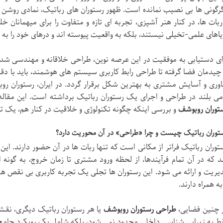
رگونی ها بی نصیب نمانده است. ظهور رستوران های رباتیک، نمادی روشن
ربات ها، در کنار هنر آشپزی، تجربه ای تازه و متفاوت را برای میهمانان خ
یاهای علمی-تخیلی نیستند، بلکه به واقعیت پیوسته اند و درهای خود را به
ای دستیابی به موفقیت در این عرصه نوین، طراحی خلاقانه و مهندسی شده ا
 چیدمان فضا گرفته تا طراحی رابط کاربری سیستم های هوشمند، باید با دق
اوری و آسایش مشتری به بهترین شکل برقرار گردد. در ایران، رستوران رو
می بلند در طراحی و اجرای یک رستوران رباتیک برداشته است. این مقاله
توران روبوشف
و بررسی اینکه چگونه تکنولوژی و خلاقیت در کنار هم، یک تجرب
توران رباتیک چیست و چرا «طراحی» در آن محوریت دارد؟
توران رباتیک فراتر از مکانی است که تنها ربات ها در آن حضور دارند. ا
د که در آن تمام فرآیندها، از لحظه ورود مشتری تا زمان خروج، به گونه
یریت و ارائه می شود. این رستوران ها تجلی یک تجربه کاربری بی نقص 
 به همراه دارند.
 چنین فضایی،
طراحی رستوران روبوشف
یا هر رستوران رباتیک دیگری، نقش
ط به زیبایی شناسی داخلی محدود نمی شود، بلکه شامل یک رویکرد جامع ا