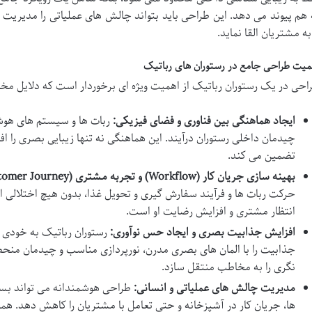
 هم پیوند می دهد. این طراحی باید بتواند چالش های عملیاتی را مدیریت 
 به مشتریان القا نماید.
میت طراحی جامع در رستوران های رباتیک
احی در یک رستوران رباتیک از اهمیت ویژه ای برخوردار است که دلایل مخت
ایجاد هماهنگی بین فناوری و فضای فیزیکی:
ربات ها و سیستم های هوشم
چیدمان داخلی رستوران درآیند. این هماهنگی نه تنها زیبایی بصری را ا
تضمین می کند.
بهینه سازی جریان کار (Workflow) و تجربه مشتری (Customer Journey):
حرکت ربات ها و فرآیند سفارش گیری و تحویل غذا، بدون هیچ اختلالی ا
انتظار مشتری و افزایش رضایت او است.
افزایش جذابیت بصری و ایجاد حس نوآوری:
رستوران رباتیک به خودی 
جذابیت را با المان های بصری مدرن، نورپردازی مناسب و چیدمان منحصر
نگری را به مخاطب منتقل سازد.
مدیریت چالش های عملیاتی و انسانی:
طراحی هوشمندانه می تواند بسی
ها، جریان کار در آشپزخانه و حتی تعامل با مشتریان را کاهش دهد. همچ