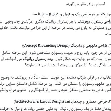
انسانی را در نظر می گیرد.
ول کلیدی در طراحی یک رستوران رباتیک از صفر تا صد
احی رستوران روبوشف
یا هر رستوران رباتیک دیگری، فرآیندی چندوجهی است 
ی و عملیاتی به بلوغ می رسد. هر مرحله از این طراحی نیازمند دقت، خلاق
ت.
Concept & Branding De)
ل از هر چیز، باید روح و هویت رستوران مشخص شود. این مرحله شامل تص
ری است که در نهایت به شکل گیری
برند رستوران رباتیک
می انجامد. آیا 
خانوادگی دارد؟ آیا تمرکز بر سرعت است یا تجربه متفاوت؟
تخاب نام و لوگو، بازتاب دهنده این هویت است. مثلاً نام روبوشف به وضوح
بی مفهوم رستوران را منتقل می کند. این مرحله شامل داستان سرایی برند
امی خاص به مشتری منتقل شود و حسی از کنجکاوی و اشتیاق در او برانگی
Architectural & Layout Desi)
دمان فضا در یک رستوران رباتیک، به دلیل حضور ربات ها و نیاز به حرکت رو