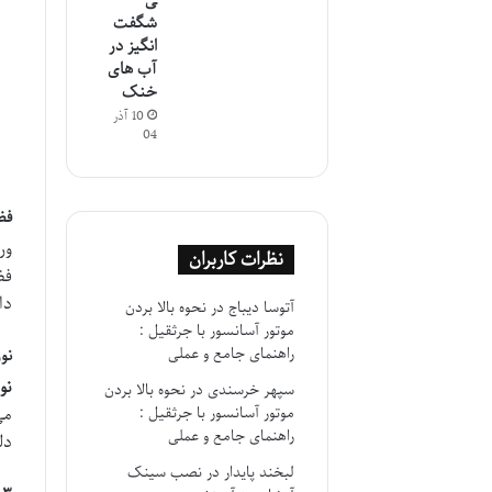
ی
شگفت
انگیز در
آب های
خنک
10 آذر
04
فض
ور
نظرات کاربران
فض
دا
آتوسا دیباج
در
نحوه بالا بردن
موتور آسانسور با جرثقیل :
راهنمای جامع و عملی
نو
نو
سپهر خرسندی
در
نحوه بالا بردن
موتور آسانسور با جرثقیل :
می
راهنمای جامع و عملی
دل
لبخند پایدار
در
نصب سینک