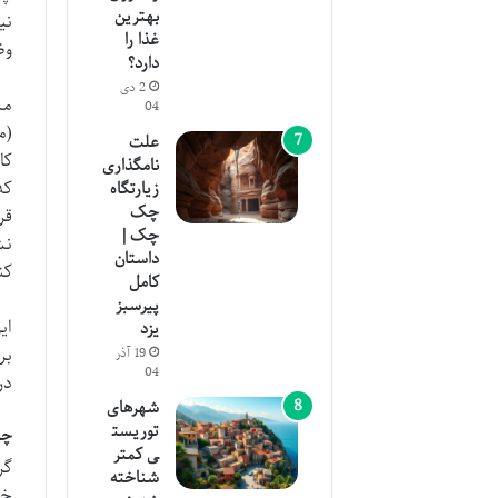
بهترین
نی
غذا را
وض
دارد؟
2 دی
مش
04
(م
علت
کا
نامگذاری
که
زیارتگاه
چک
قر
چک |
نش
داستان
کن
کامل
پیرسبز
ای
یزد
بر
19 آذر
04
در
شهرهای
توریست
چه
ی کمتر
گر
شناخته
خا