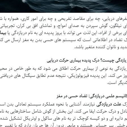
رهای دریایی، چه برای مقاصد تفریحی و چه برای امور کاری، همواره با
ی نیلگون، گوش سپردن به صدای امواج، و تماشای افق بی کران، تجربیاتی 
ای برخی از افراد، این لذت می تواند با بروز پدیده ای به نام دریازدگی یا
بیم
 تضاد در اطلاعاتی است که سیستم های حسی بدن به مغز ارسال می کنند 
ید و ناتوان کننده متغیر باشد.
یازدگی چیست؟ درک پدیده بیماری حرکت دریایی
یازدگی به نوعی از بیماری حرکت اطلاق می شود که به طور خاص در محیط
وز می کند. این پدیده فیزیولوژیکی، نتیجه عدم تطابق سیگنال های دری
دیگر است.
انیسم علمی دریازدگی: تضاد حسی در مغز
ک
علت دریازدگی
نیازمند آشنایی با نحوه عملکرد سیستم تعادلی بدن 
ادل و درک حرکت ایفا می کند. این بخش از گوش شامل ساختارهایی به نا
م دایره ای و دو کیسه کوچک تر به نام های ساکول و اوتریکل تشکیل شده 
خشی سر حساس هستند و مایعی درون آن ها جریان دارد که با تغییر جه