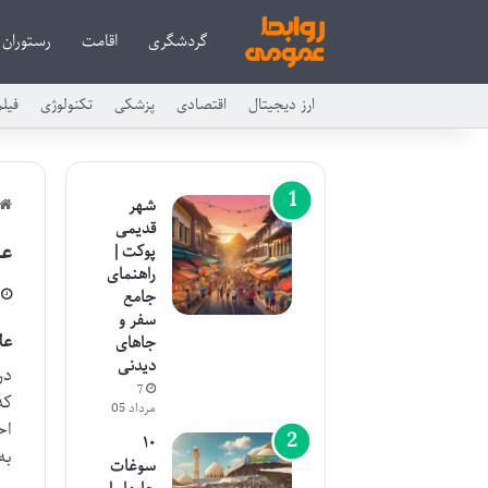
گردشگری
اقامت
رستوران
ارز دیجیتال
اقتصادی
پزشکی
تکنولوژی
فیل
شهر
قدیمی
عل
پوکت |
راهنمای
جامع
سفر و
عل
جاهای
دیدنی
در
7
که
مرداد 05
اح
۱۰
به
سوغات