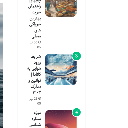
چابهار |
راهنمای
خرید
بهترین
خوراکی
های
محلی
30 تیر
05
شرایط
ورود
هوایی به
کانادا |
قوانین و
مدارک
۱۴۰۳
26 تیر
05
موزه
ستاره
شناسی