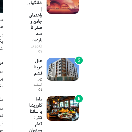
شانگهای
|
راهنمای
سف
جامع و
ها
صفر تا
صد
بر
بازدید
یک
20 تیر
شد
05
هتل
در
دریتا
در
قشم
بر
1
اسفند
یک
04
ماما
مک
کلوریندا
در
یا سانتا
تع
کلارا:
نی
کدام
رستوران
چر