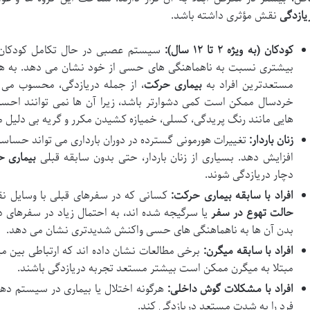
یازدگی
نقش مؤثری داشته باشد.
کودکان (به ویژه ۲ تا ۱۲ سال):
سیستم عصبی در حال تکامل کودکان، 
بیشتری نسبت به ناهماهنگی های حسی از خود نشان می دهد. به همین
مستعدترین افراد به
بیماری حرکت
، از جمله دریازدگی، محسوب می 
خردسال ممکن است کمی دشوارتر باشد، زیرا آن ها نمی توانند احساس
هایی مانند رنگ پریدگی، کسلی، خمیازه کشیدن مکرر و گریه بی دلیل م
زنان باردار:
تغییرات هورمونی گسترده در دوران بارداری می تواند حساس
افزایش دهد. بسیاری از زنان باردار، حتی بدون سابقه قبلی
بیماری 
دچار دریازدگی شوند.
افراد با سابقه بیماری حرکت:
کسانی که در سفرهای قبلی با وسایل نقلی
حالت تهوع در سفر
یا سرگیجه شده اند، به احتمال زیاد در سفرهای د
بدن آن ها به ناهماهنگی های حسی واکنش شدیدتری نشان می دهد.
افراد با سابقه میگرن:
برخی مطالعات نشان داده اند که ارتباطی بین م
مبتلا به میگرن ممکن است بیشتر مستعد تجربه دریازدگی باشند.
افراد با مشکلات گوش داخلی:
هرگونه اختلال یا بیماری در سیستم ده
فرد را به شدت مستعد دریازدگی کند.