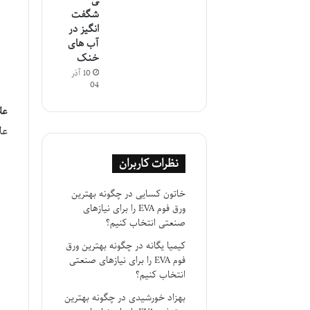
ی
شگفت
انگیز در
آب های
خنک
10 آذر
04
عل
عل
نظرات کاربران
خاتون کسایی
در
چگونه بهترین
ورق فوم EVA را برای نیازهای
صنعتی انتخاب کنیم؟
کیمیا یگانه
در
چگونه بهترین ورق
فوم EVA را برای نیازهای صنعتی
انتخاب کنیم؟
بهزاد خورشیدی
در
چگونه بهترین