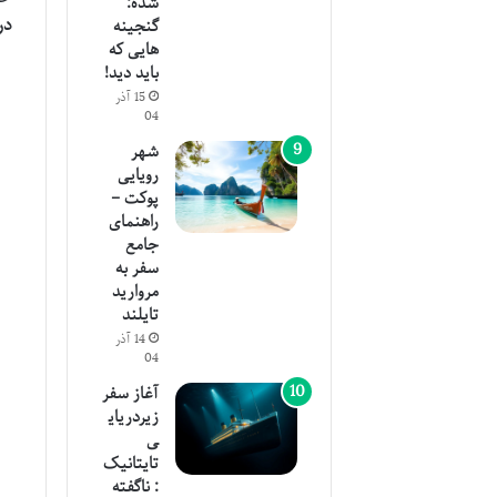
شده:
در
گنجینه
هایی که
باید دید!
15 آذر
04
شهر
رویایی
پوکت –
راهنمای
جامع
سفر به
مروارید
تایلند
14 آذر
04
آغاز سفر
زیردریای
ی
تایتانیک
: ناگفته