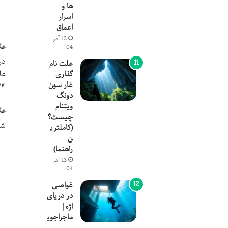
ها و
اسرار
اعماق
13 آذر
عل
04
در
علت نام
گذاری
غار سون
۲۴ ساعت اول پس از شروع حرکت کشتی یا قایق بروز می کنند و پس از 
دونگ
ویتنام
عل
چیست؟
شا
(کاملتری
ن
راهنما)
13 آذر
04
غواصی
در دریای
اژه |
ماجراجوی