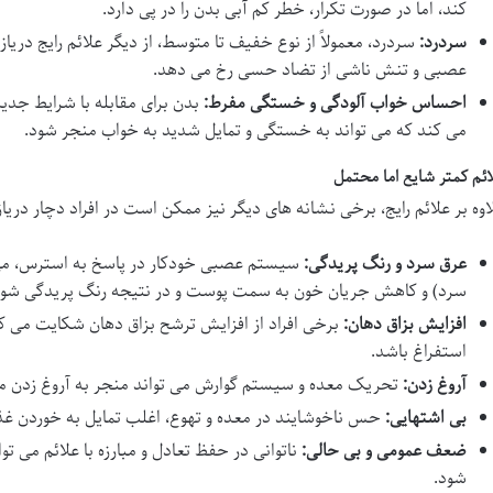
کند، اما در صورت تکرار، خطر کم آبی بدن را در پی دارد.
سردرد:
سردرد، معمولاً از نوع خفیف تا متوسط، از دیگر علائم رایج در
عصبی و تنش ناشی از تضاد حسی رخ می دهد.
احساس خواب آلودگی و خستگی مفرط:
بدن برای مقابله با شرایط جد
می کند که می تواند به خستگی و تمایل شدید به خواب منجر شود.
ائم کمتر شایع اما محتمل
اوه بر علائم رایج، برخی نشانه های دیگر نیز ممکن است در افراد دچار دری
عرق سرد و رنگ پریدگی:
سیستم عصبی خودکار در پاسخ به استرس، می ت
سرد) و کاهش جریان خون به سمت پوست و در نتیجه رنگ پریدگی شود
افزایش بزاق دهان:
برخی افراد از افزایش ترشح بزاق دهان شکایت می کن
استفراغ باشد.
آروغ زدن:
تحریک معده و سیستم گوارش می تواند منجر به آروغ زدن م
بی اشتهایی:
حس ناخوشایند در معده و تهوع، اغلب تمایل به خوردن غذا ر
ضعف عمومی و بی حالی:
ناتوانی در حفظ تعادل و مبارزه با علائم می ت
شود.