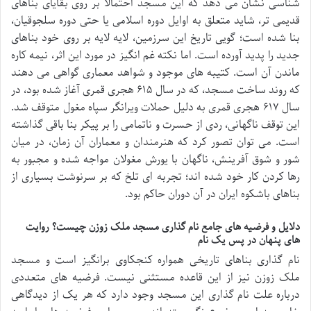
شناسی نشان می دهد که این مسجد احتمالاً بر روی بقایای بناهای
قدیمی تر، شاید متعلق به اوایل دوره اسلامی یا حتی دوره سلجوقیان،
بنا شده است؛ گویی تاریخ این سرزمین، لایه لایه بر روی خود بناهای
جدید را پدید آورده است. اما نکته غم انگیز در مورد این اثر، نیمه کاره
ماندن آن است. کتیبه های موجود و شواهد معماری گواهی می دهند
که روند ساخت مسجد، که در سال ۶۱۵ هجری قمری آغاز شده بود، در
سال ۶۱۷ هجری قمری به دلیل حملات ویرانگر سپاه مغول متوقف شد.
این توقف ناگهانی، ردی از حسرت و ناتمامی را بر پیکر بنا باقی گذاشته
است. می توان تصور کرد که هنرمندان و معماران آن زمان، در میان
شور و شوق آفرینش، ناگهان با یورش مغولان مواجه شده و مجبور به
رها کردن کار خود شده اند؛ تجربه ای تلخ که بر سرنوشت بسیاری از
بناهای باشکوه ایران در آن دوران حاکم بود.
دلایل و فرضیه های جامع نام گذاری مسجد ملک زوزن چیست؟ روایت
های پنهان در پس یک نام
نام گذاری بناهای تاریخی همواره کنجکاوی برانگیز است و مسجد
ملک زوزن نیز از این قاعده مستثنی نیست. فرضیه های متعددی
درباره علت نام گذاری این مسجد وجود دارد که هر یک از دیدگاهی