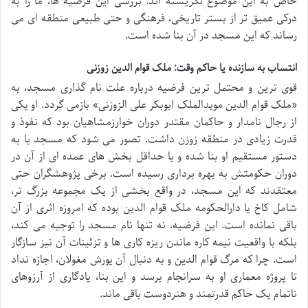
خاص به این موضوع نگریسته اند. بررسی این فرضیه ها، ما را به
درکی عمیق تر از بستر تاریخی، فرهنگی و حتی طبیعی منطقه ای می
رساند که این مسجد در آن بنا شده است.
انتساب به سازنده یا حاکم وقت: ملک قوام الدین زوزنی
قوی ترین و محتمل ترین فرضیه درباره علت نام گذاری مسجد، به
«ملک قوام الدین مویدالملک ابوبکر علی الزوزنی» بازمی گردد. او یکی
از رجال نامدار و حاکمان مقتدر دوران خوارزمشاهیان بود که نفوذ و
قدرت زیادی در منطقه زوزن داشت. تصور می شود که مسجد یا به
دستور مستقیم او بنا شده و یا حداقل بخش های عمده ای از آن در
دوران حکومتش به بهره برداری رسیده است. برخی پژوهشگران حتی
معتقدند که این مسجد، در واقع بخشی از یک مجموعه بزرگ تر،
شامل کاخ یا دارالحکومه ملک قوام الدین بوده که امروزه اثری از آن
باقی نمانده است. این فرضیه، نه تنها نام مسجد را توجیه می کند،
بلکه با واقعیت نیمه کاره ماندن ریزه کاری ها و تزئینات آن نیز سازگار
است. چرا که مرگ قوام الدین و به دنبال آن یورش مغولان، اجازه نداد
تا پروژه معماری او به سرانجام برسد و این بنا، یادگاری از آرزوهای
ناتمام یک حاکم قدرتمند و هنردوست باقی ماند.