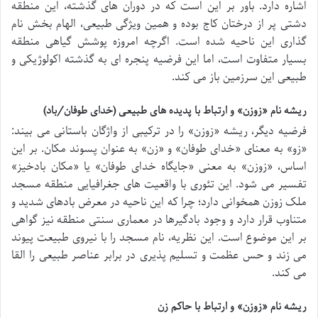
اشاره دارد. باور بر این است که در دوران های گذشته، این منطقه
دشتی پر از درختان کاج بوده و همین ویژگی طبیعی، الهام بخش نام
گذاری این ناحیه شده است. اگرچه امروزه پوشش گیاهی منطقه
بسیار متفاوت است، اما این فرضیه پنجره ای به گذشته اکولوژیکی و
طبیعی این سرزمین باز می کند.
ریشه نام «زوزن» و ارتباط با پدیده های طبیعی (خدای طوفان/باد)
فرضیه دیگر، ریشه «زوزن» را در ترکیبی از واژگان باستانی می بیند:
«زو» به معنای «خدای طوفان» و «زن» به عنوان پسوند مکان. بر این
اساس، «زوزن» به معنی «جایگاه خدای طوفان» یا «مکان بادخیز»
تفسیر می شود. این تئوری با واقعیت های جغرافیایی منطقه مسجد
ملک زوزن همخوانی دارد؛ چرا که این ناحیه در معرض بادهای شدید و
متناوب قرار دارد و وجود بادگیرها در معماری سنتی منطقه نیز گواهی
بر این موضوع است. این نظریه، نام مسجد را با نیروی طبیعت پیوند
می زند و حس عظمت و تسلیم پذیری در برابر عناصر طبیعی را القا
می کند.
ریشه نام «زوزن» و ارتباط با حاکم زن