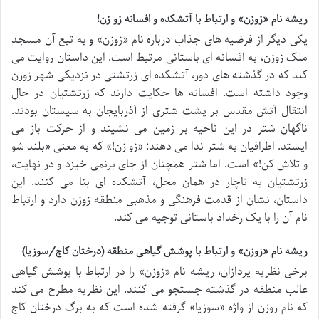
ریشه نام «زوزن» و ارتباط با آتشکده و افسانه زو زن!
یکی دیگر از فرضیه های جذاب درباره نام «زوزن» و به تبع آن مسجد
ملک زوزن، به افسانه ای باستانی مرتبط است. این داستان روایت می
کند که در گذشته های دور، آتشکده ای زرتشتی در نزدیکی شهر زوزن
وجود داشته است. افسانه ها حکایت دارند که زرتشتیان در حال
انتقال آتش مقدس بر پشت شتری از آذربایجان به سیستان بودند.
ناگهان شتر در این ناحیه بر زمین می نشیند و از حرکت باز می
ایستد. اطرافیان به شتر ندا می دهند: «زو زن!» که به معنی «بلند شو
و تلاش کن!» است. اما شتر همچنان از جای برنمی خیزد و در نهایت،
زرتشتیان به ناچار در همان محل، آتشکده ای بنا می کنند. این
داستان، نشان از قدمت فرهنگی و مذهبی منطقه زوزن دارد و ارتباط
نام آن را با یک رخداد باستانی توجیه می کند.
ریشه نام «زوزن» و ارتباط با پوشش گیاهی منطقه (درختان کاج/سوزیا)
برخی نظریه پردازان، ریشه نام «زوزن» را در ارتباط با پوشش گیاهی
غالب منطقه در گذشته جستجو می کنند. این نظریه مطرح می کند
که نام زوزن از واژه «سوزیا» گرفته شده است که به برگ درختان کاج