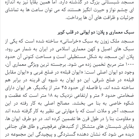
مسجد شبستانی بزرگ در گذشته دارد. اما همین بقایا نیز به اندازه
ای چشم نواز و حیرت انگیز هستند که می توان ساعت ها به تماشای
جزئیات و ظرافت های آن ها پرداخت.
سبک معماری و پلان: دو ایوانی در قلب کویر
مسجد ملک زوزن به سبک «خراسانی» ساخته شده است که یکی از
سبک های اصیل و کهن معماری اسلامی در ایران به شمار می رود.
پلان این مسجد به شکل مستطیلی است و مساحت کنونی آن حدود
۱۰۰۰ متر مربع تخمین زده می شود. برجسته ترین ویژگی معماری آن،
وجود دو ایوان اصلی است: «ایوان قبله» در ضلع غربی و «ایوان مقابل
قبله» در ضلع شرقی. این دو ایوان به شیوه ای قرینه در برابر هم
ساخته شده اند، با فاصله ای حدود ۴۵ متر از یکدیگر. هر ایوان دارای
ضخامتی حدود ۶ متر و ارتفاعی نزدیک به ۱۸ متر است که عظمت و
شکوه خاصی به بنا می بخشد. مصالح اصلی به کار رفته در این
مسجد، آجر و ملات است که با مهارتی بی نظیر به کار گرفته شده اند
و مقاومت بنا را در طول قرن ها تضمین کرده اند. در دو طرف ایوان ها،
بقایای شبستان های متشکل از گنبدهای عرقچینی و طاق های جناغی
دیده می شود که نشان دهنده گستردگی و پیچیدگی این مجموعه در