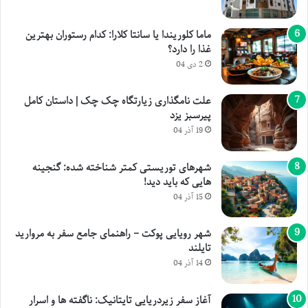
ماما کلوریندا یا سانتا کلارا: کدام رستوران بهترین
غذا را دارد؟
2 دی 04
علت نامگذاری زیارتگاه چک چک | داستان کامل
پیرسبز یزد
19 آذر 04
شهرهای توریستی کمتر شناخته شده: گنجینه
هایی که باید دید!
15 آذر 04
شهر رویایی پوکت – راهنمای جامع سفر به مروارید
تایلند
14 آذر 04
آغاز سفر زیردریایی تایتانیک: ناگفته ها و اسرار