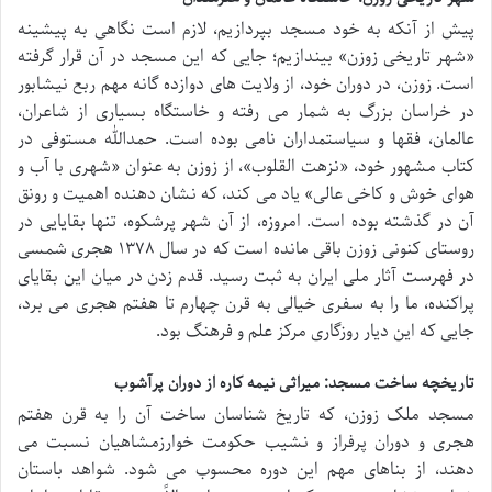
پیش از آنکه به خود مسجد بپردازیم، لازم است نگاهی به پیشینه
«شهر تاریخی زوزن» بیندازیم؛ جایی که این مسجد در آن قرار گرفته
است. زوزن، در دوران خود، از ولایت های دوازده گانه مهم ربع نیشابور
در خراسان بزرگ به شمار می رفته و خاستگاه بسیاری از شاعران،
عالمان، فقها و سیاستمداران نامی بوده است. حمدالله مستوفی در
کتاب مشهور خود، «نزهت القلوب»، از زوزن به عنوان «شهری با آب و
هوای خوش و کاخی عالی» یاد می کند، که نشان دهنده اهمیت و رونق
آن در گذشته بوده است. امروزه، از آن شهر پرشکوه، تنها بقایایی در
روستای کنونی زوزن باقی مانده است که در سال ۱۳۷۸ هجری شمسی
در فهرست آثار ملی ایران به ثبت رسید. قدم زدن در میان این بقایای
پراکنده، ما را به سفری خیالی به قرن چهارم تا هفتم هجری می برد،
جایی که این دیار روزگاری مرکز علم و فرهنگ بود.
تاریخچه ساخت مسجد: میراثی نیمه کاره از دوران پرآشوب
مسجد ملک زوزن، که تاریخ شناسان ساخت آن را به قرن هفتم
هجری و دوران پرفراز و نشیب حکومت خوارزمشاهیان نسبت می
دهند، از بناهای مهم این دوره محسوب می شود. شواهد باستان