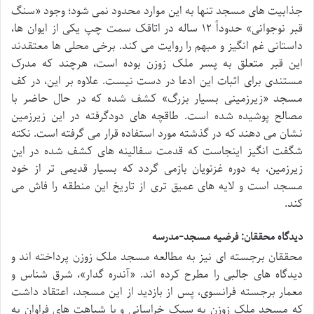
جذابیت های مسجد تنها به این موارد محدود نمی شود؛ وجود «سنگ
قبر نوجوانی» حدوداً ۱۲ ساله در اتاقک سمت چپ یکی از ایوان ها،
داستانی غم انگیز و مبهم را روایت می کند. برخی محلی ها معتقدند
این قبر متعلق به پسر ملک زوزن بوده است، هرچند که مدرک
مستندی برای اثبات این ادعا در دست نیست. علاوه بر این، در کف
مسجد «زیرزمینی بسیار بزرگ» کشف شده که در حال حاضر با
مصالح پوشیده شده است. طاقچه های دودگرفته در این زیرزمین
نشان می دهند که در گذشته مورد استفاده قرار می گرفته است. نکته
شگفت انگیز اینجاست که قدمت سفالینه های کشف شده در این
زیرزمین، به دوره غزنویان بازمی گردد که بسیار قدیمی تر از خود
مسجد است و لایه های عمیق تری از تاریخ این منطقه را فاش می
کند.
دیدگاه محققان: فرضیه مسجد-مدرسه
محققان برجسته ای نیز به مطالعه مسجد ملک زوزن پرداخته اند و
دیدگاه های جالبی را مطرح کرده اند. «آندره گدار»، شرق شناس و
معمار برجسته فرانسوی، پس از بازدید از این مسجد، اعتقاد داشت
که مسجد ملک زوزن به سبک خراسانی و با شباهت های فراوان به