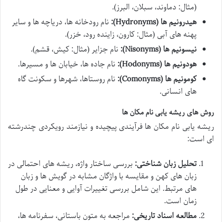
(مثال: دماوند، سبلان، البرز).
هیدرونیم ها (Hydronyms):
نام رودخانه ها، دریاچه ها و سایر
پهنه های آبی (مثال: کارون، زاینده رود، خزر).
نیسونیم ها (Nisonyms):
نام جزایر (مثال: کیش، قشم).
هودونیم ها (Hodonyms):
نام جاده ها، خیابان ها و مسیرها.
کومونیم ها (Comonyms):
نام روستاها، شهرها و سکونت گاه
های انسانی.
روش های ریشه یابی نام مکان ها
ریشه یابی نام مکان ها فرآیندی پیچیده و نیازمند رویکردی چندرشته
ای است:
تحلیل زبان شناختی:
بررسی ساختار واژه، ریشه های احتمالی در
زبان های کهن و مقایسه با واژگان مشابه در گویش ها و زبان
های مرتبط. این شامل بررسی تغییرات آوایی و معنایی در طول
زمان است.
مطالعه اسناد تاریخی:
مراجعه به متون باستانی، سفرنامه ها،