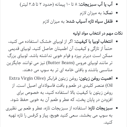
آب یا آب سبزیجات:
۸ تا ۱۰ پیمانه (حدود ۲ تا ۲.۵ لیتر)
نمک:
به میزان لازم
فلفل سیاه تازه آسیاب شده:
به میزان لازم
نکات مهم در انتخاب مواد اولیه
انتخاب لوبیا با کیفیت:
اگر از لوبیای خشک استفاده می کنید،
حتماً از تازگی و کیفیت آن اطمینان حاصل کنید. لوبیای قدیمی
ممکن است دیرتر بپزد و قوام خوبی نداشته باشد. لوبیای بزرگ
تر مانند لوبیای عروس (Butter Beans) نیز می توانند جایگزین
مناسبی باشند و بافتی خامه ای تر به سوپ می دهند.
اهمیت روغن زیتون:
روغن زیتون فرابکر (Extra Virgin Olive
Oil) عنصر کلیدی در طعم و بافت فاسولادای اصیل است. از
روغن زیتون با کیفیت بالا استفاده کنید، به خصوص برای
افزودن در پایان پخت، که عطر و طعم آن به خوبی حفظ شود.
سبزیجات تازه:
استفاده از سبزیجات تازه، عطر و طعم بی نظیری
به سوپ می بخشد. سعی کنید هویج، پیاز و کرفس را تازه تهیه
کنید.