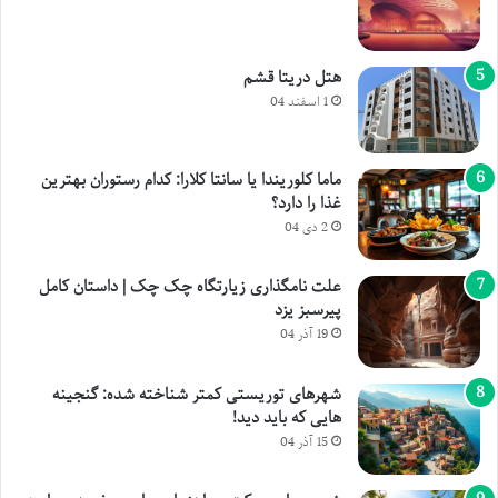
هتل دریتا قشم
1 اسفند 04
ماما کلوریندا یا سانتا کلارا: کدام رستوران بهترین
غذا را دارد؟
2 دی 04
علت نامگذاری زیارتگاه چک چک | داستان کامل
پیرسبز یزد
19 آذر 04
شهرهای توریستی کمتر شناخته شده: گنجینه
هایی که باید دید!
15 آذر 04