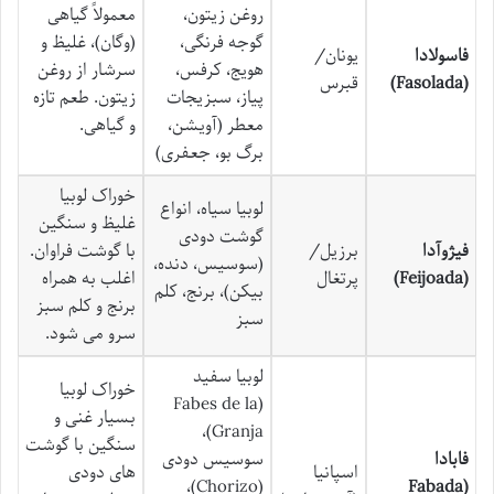
روغن زیتون،
معمولاً گیاهی
گوجه فرنگی،
(وگان)، غلیظ و
فاسولادا
یونان/
هویج، کرفس،
سرشار از روغن
(Fasolada)
قبرس
پیاز، سبزیجات
زیتون. طعم تازه
معطر (آویشن،
و گیاهی.
برگ بو، جعفری)
خوراک لوبیا
لوبیا سیاه، انواع
غلیظ و سنگین
گوشت دودی
فیژوآدا
برزیل/
با گوشت فراوان.
(سوسیس، دنده،
(Feijoada)
پرتغال
اغلب به همراه
بیکن)، برنج، کلم
برنج و کلم سبز
سبز
سرو می شود.
لوبیا سفید
خوراک لوبیا
(Fabes de la
بسیار غنی و
Granja)،
سنگین با گوشت
فابادا
سوسیس دودی
اسپانیا
های دودی
(Chorizo)،
(Fabada