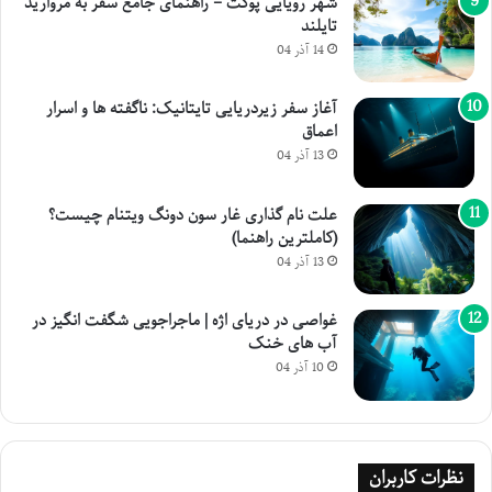
شهر رویایی پوکت – راهنمای جامع سفر به مروارید
تایلند
14 آذر 04
آغاز سفر زیردریایی تایتانیک: ناگفته ها و اسرار
اعماق
13 آذر 04
علت نام گذاری غار سون دونگ ویتنام چیست؟
(کاملترین راهنما)
13 آذر 04
غواصی در دریای اژه | ماجراجویی شگفت انگیز در
آب های خنک
10 آذر 04
نظرات کاربران