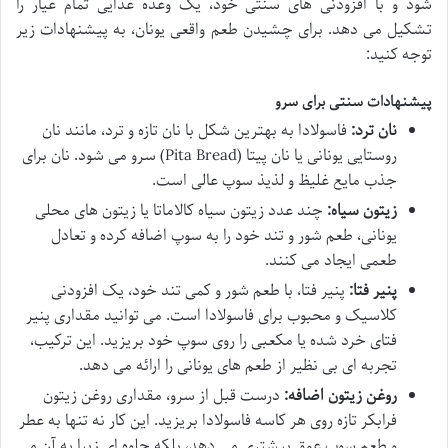
شود و با افزودنی های سنتی خود، یک وعده غذایی تمام عیار را
تشکیل می دهد. برای چشیدن طعم واقعی یونان، به پیشنهادات زیر
توجه کنید:
پیشنهادات سنتی برای سرو
نان ترد:
فاسولادا به بهترین شکل با نان تازه و ترد، مانند نان
روستایی یونانی یا نان پیتا (Pita Bread) سرو می شود. نان برای
جذب مایع غلیظ و لذیذ سوپ عالی است.
زیتون سیاه:
چند عدد زیتون سیاه کالاماتا یا زیتون های محلی
یونانی، طعم شور و تند خود را به سوپ اضافه کرده و تعادل
طعمی ایجاد می کنند.
پنیر فتا:
پنیر فتا، با طعم شور و کمی تند خود، یک افزودنی
کلاسیک و محبوب برای فاسولادا است. می توانید مقداری پنیر
فتای خرد شده یا مکعبی را روی سوپ خود بریزید. این ترکیب،
تجربه ای بی نظیر از طعم های یونانی را ارائه می دهد.
روغن زیتون اضافه:
درست قبل از سرو، مقداری روغن زیتون
فرابکر تازه روی هر کاسه فاسولادا بریزید. این کار نه تنها به عطر
و طعم سوپ عمق بیشتری می دهد، بلکه جلوه ای زیبا به آن می