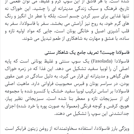
شده است. با هر قاشق از این سوپ گرم و غلیظ، می توان طعمی از
تاریخ، فرهنگ و سبک زندگی مدیترانه ای را چشید. این خوراک نه
تنها غذایی برای سیر کردن جسم است، بلکه با عطر دل انگیز و رنگ
های گرم خود، به روح نیز آرامش می بخشد. سفر با فاسولادا، سفر به
قلب آشپزی اصیل و خانگی یونان است، جایی که مواد اولیه تازه و
ساده، با عشق و مهارت به شاهکاری از طعم تبدیل می شوند.
فاسولادا چیست؟ تعریف جامع یک شاهکار سنتی
فاسولادا (Fasolada) یک سوپ سنتی و غلیظ یونانی است که پایه
اصلی آن را لوبیا سفید تشکیل می دهد. این غذا که در زمره خوراک
های گیاهی و مدیترانه ای قرار می گیرد، به دلیل سادگی در عین مقوی
بودن، در سراسر یونان و قبرس محبوبیت فراوانی دارد. ماهیت اصلی
فاسولادا بر اساس ترکیب لوبیا سفید خشک یا کنسرو شده با مجموعه
ای از سبزیجات تازه و معطر بنا شده است. سبزیجاتی نظیر پیاز،
هویج، کرفس و گوجه فرنگی (معمولاً به صورت پوره یا خرد شده) اجزای
جدانشدنی این سوپ را تشکیل می دهند.
ویژگی بارز فاسولادا، استفاده سخاوتمندانه از روغن زیتون فرابکر است