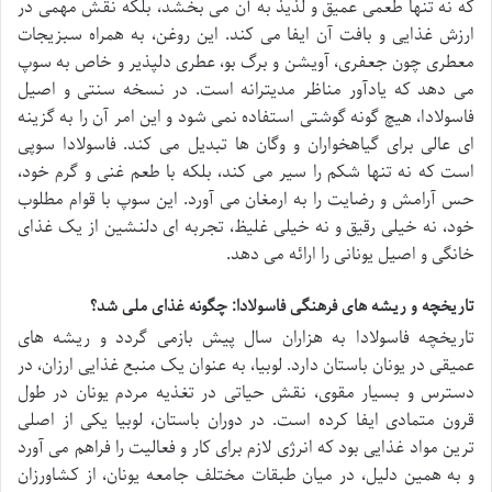
که نه تنها طعمی عمیق و لذیذ به آن می بخشد، بلکه نقش مهمی در
ارزش غذایی و بافت آن ایفا می کند. این روغن، به همراه سبزیجات
معطری چون جعفری، آویشن و برگ بو، عطری دلپذیر و خاص به سوپ
می دهد که یادآور مناظر مدیترانه است. در نسخه سنتی و اصیل
فاسولادا، هیچ گونه گوشتی استفاده نمی شود و این امر آن را به گزینه
ای عالی برای گیاهخواران و وگان ها تبدیل می کند. فاسولادا سوپی
است که نه تنها شکم را سیر می کند، بلکه با طعم غنی و گرم خود،
حس آرامش و رضایت را به ارمغان می آورد. این سوپ با قوام مطلوب
خود، نه خیلی رقیق و نه خیلی غلیظ، تجربه ای دلنشین از یک غذای
خانگی و اصیل یونانی را ارائه می دهد.
تاریخچه و ریشه های فرهنگی فاسولادا: چگونه غذای ملی شد؟
تاریخچه فاسولادا به هزاران سال پیش بازمی گردد و ریشه های
عمیقی در یونان باستان دارد. لوبیا، به عنوان یک منبع غذایی ارزان، در
دسترس و بسیار مقوی، نقش حیاتی در تغذیه مردم یونان در طول
قرون متمادی ایفا کرده است. در دوران باستان، لوبیا یکی از اصلی
ترین مواد غذایی بود که انرژی لازم برای کار و فعالیت را فراهم می آورد
و به همین دلیل، در میان طبقات مختلف جامعه یونان، از کشاورزان