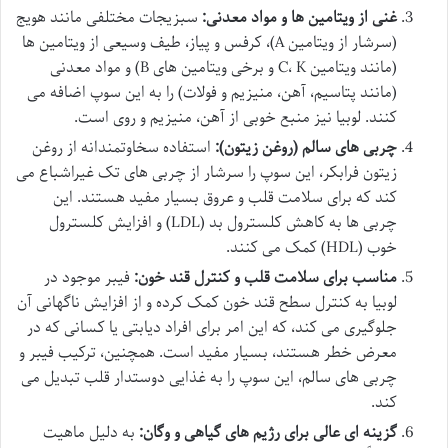
غنی از ویتامین ها و مواد معدنی:
سبزیجات مختلفی مانند هویج
(سرشار از ویتامین A)، کرفس و پیاز، طیف وسیعی از ویتامین ها
(مانند ویتامین C، K و برخی ویتامین های B) و مواد معدنی
(مانند پتاسیم، آهن، منیزیم و فولات) را به این سوپ اضافه می
کنند. لوبیا نیز منبع خوبی از آهن، منیزیم و روی است.
چربی های سالم (روغن زیتون):
استفاده سخاوتمندانه از روغن
زیتون فرابکر، این سوپ را سرشار از چربی های تک غیراشباع می
کند که برای سلامت قلب و عروق بسیار مفید هستند. این
چربی ها به کاهش کلسترول بد (LDL) و افزایش کلسترول
خوب (HDL) کمک می کنند.
مناسب برای سلامت قلب و کنترل قند خون:
فیبر موجود در
لوبیا به کنترل سطح قند خون کمک کرده و از افزایش ناگهانی آن
جلوگیری می کند، که این امر برای افراد دیابتی یا کسانی که در
معرض خطر هستند، بسیار مفید است. همچنین، ترکیب فیبر و
چربی های سالم، این سوپ را به غذایی دوستدار قلب تبدیل می
کند.
گزینه ای عالی برای رژیم های گیاهی و وگان:
به دلیل ماهیت