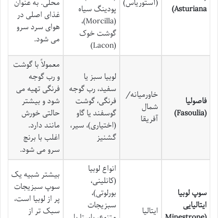
(آستوریاس)
محلی. به عنوان
Asturiana)
پودینگ سیاه
غذای اصلی در
(Morcilla)،
هوای سرد سرو
گوشت خوک
می شود.
(Lacon)
معمولاً با گوشت
لوبیا سبز یا
و رب گوجه
سفید، رب گوجه
فرنگی تهیه می
خاورمیانه/
فاصولیا
فرنگی، گوشت
شود و بیشتر
شمال
(Fasoulia)
گوسفند یا گاو
حالتی خورش
آفریقا
(اختیاری)، سیر،
مانند دارد.
گشنیز
اغلب با برنج
سرو می شود.
انواع لوبیا
بیشتر شبیه یک
(کانلینی،
سوپ سبزیجات
سوپ لوبیا
بورلوتی)،
پر از لوبیا است،
ایتالیایی
سبزیجات
ایتالیا
سبک تر از
(Minestrone
متنوع، پاستا یا