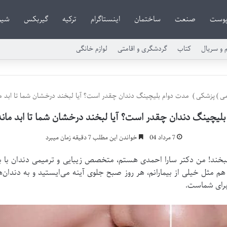
وست
صنعت
ساختمان
اینستاگرام
ترکیه
گیربکس
شیر
م و سریال
کتاب
گردشگری و اقامتی
لوازم خانگی
می
)
پزشکی
)
مدت دوام بلیچینگ دندان چقدر است؟ آیا لبخند درخشان شما تا ابد م
لیچینگ دندان چقدر است؟ آیا لبخند درخشان شما تا ابد مان
7 مرداد 04
خواندن این مطلب 7 دقیقه زمان میبرد
ا هم مثل خیلی از بیمارانم، هر روز صبح جلوی آینه می‌ایستید و به دندان‌ه
 برای شماست.