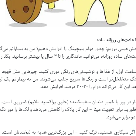
 بخش عملی برویم: چطور دوام بلیچینگ را افزایش دهیم؟ من به بیمارانم می
 ماندگاری را تا ۳ سال یا بیشتر برسانید. بگذارید قدم به قدم توضیح دهم.
ل، مراقبت فوری پس از درمان. در ۲۴-۴۸ ساعت اول، از غذاها و نوشیدنی‌های رنگی دوری کنید. چیز
چینگ متخلخل‌تر است و رنگ‌ها سریع جذب می‌شوند. من به بیمارانم یک 
ند دوام را ۲۰-۳۰ درصد افزایش دهد.
ر در روز با خمیر دندان سفیدکننده (حاوی پراکسید ملایم) ضروری است. از
و برابر می‌شود.
ر سیگاری هستید، ترک کنید – این بزرگ‌ترین هدیه به لبخندتان است. از 