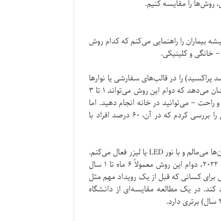
روش‌ها را مقایسه کنیم.
شه بیماران را راهنمایی می‌کنم که کدام روش
– خانگی و کلینیکی.
 خانگی. این روش شامل استفاده از کیت‌هایی است که ژل سفیدکننده با غلظت پایین (معمولاً ۱۰-۲۰ درصد پراکسید) را در قالب‌های سفارشی یا نوارها
اعمال می‌کنید. شما شب‌ها برای ۱-۲ هفته آن را استفاده می‌کنید. مطالعات سال ۲۰۲۳ از انجمن دندانپزشکی آمریکا نشان می‌دهد که دوام این روش می‌تواند ۱ تا ۳
. مزایایش؟ ارزان‌تر است (حدود ۱-۲ میلیون تومان در ایران) و راحت – می‌توانید در خانه انجام دهید. اما
معایب؟ اگر بدون نظارت متخصص باشد، ریسک تحریک لثه یا سفید شدن ناهموار وجود دارد. من یک مطالعه ایرانی را بررسی کردم که در آن، ۶۰ درصد افراد با
در مقابل، بلیچینگ کلینیکی یا آفیس بلیچینگ، در مطب انجام می‌شود. من ژل با غلظت بالا (۱۵-۳۵ درصد) را روی دندان‌ها می‌مالم و با نور LED یا لیزر فعال می‌کنم.
یک جلسه ۴۵-۶۰ دقیقه‌ای می‌تواند دندان‌ها را تا ۸ درجه روشن‌تر کند. طبق تحقیقاتی از ژورنال زیبایی دندان در سال ۲۰۲۲، دوام این روش معمولاً ۶ ماه تا ۱ سال
آل برای کسانی که قبل از یک رویداد مهم مثل
شتری ایجاد کند. در یک مطالعه مقایسه‌ای از دانشگاه