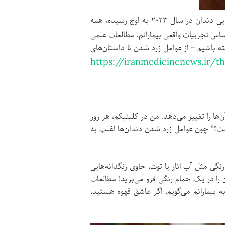
در دنیای امروز که چالش‌های اینستاگرامی مثل “لبخند ایدئال” همه جا را پر کرده و جستجوهای گوگل درباره دوام زیبایی دندان در سال ۲۰۲۳ به اوج رسیده، همه
ساس تجربیات واقعی بیمارانم، مطالعات علمی
ته باشیم – از عوامل زرد شدن تا داستان‌های
https://iranmedicinenews.ir/t
ا را تغییر می‌دهد. من در کلینیکم، هر روز
ست؟” چون عوامل زرد شدن دندان‌ها اغلب به
نگی مثل آب انار یا توت، حاوی رنگدانه‌هایی
را در یک حمام رنگی فرو می‌برید! مطالعات
ن‌ها را افزایش دهد. من به بیمارانم می‌گویم، اگر عاشق قهوه هستید،