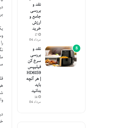
نقد و
در
بررسی
بر
جامع و
ارزش
خرید
وس
17
مرداد 04
را
نقد و
نگ
بررسی
ما
سرخ کن
مب
فیلیپس
HD6159
| هر آنچه
باید
هو
بدانید
شو
14
وا
مرداد 04
خو