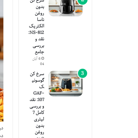
سرخ کن
بدون
روغن
ناسا
الکتریک
NS-812:
نقد و
بررسی
جامع
6 آبان
04
سرخ کن
گوسونی
ک
GAF-
107: نقد
و بررسی
کامل 7
لیتری
بدون
در
روغن
دس