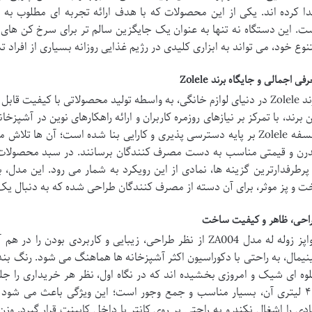
ت. این دستگاه نه تنها به عنوان یک جایگزین سالم تر برای سرخ کن های
نوع خود، می تواند به ابزاری کلیدی در رژیم غذایی روزانه بسیاری از افراد ت
فی اجمالی و جایگاه برند Zolele
برند Zolele در دنیای لوازم خانگی، به واسطه تولید محصولاتی با کیفیت 
ن برند، با تمرکز بر نیازهای روزمره کاربران و ارائه راهکارهای نوین در آشپزخان
فلسفه Zolele بر پایه دسترسی پذیری و کارایی بنا شده است؛ آن ها تل
 پرطرفدارترین گزینه ها، نمادی از این رویکرد به شمار می رود. این مدل، 
ت و پز موثر، برای آن دسته از مصرف کنندگان طراحی شده که به دنبال ی
احی، ظاهر و کیفیت ساخت
هواپز زوله له مدل ZA004 از نظر طراحی، زیبایی و کاربردی بو
نیمال، به راحتی با دکوراسیون اکثر آشپزخانه ها هماهنگ می شود. رنگ بن
وه ای شیک و امروزی بخشیده اند که در نگاه اول، نظر هر خریداری را جل
۴.۵ لیتری آن، بسیار مناسب و جمع وجور است؛ این ویژگی باعث می شود
ادی را اشغال نکند و به راحتی بر روی کانتر یا داخل کابینت قرار گیرد. وزن