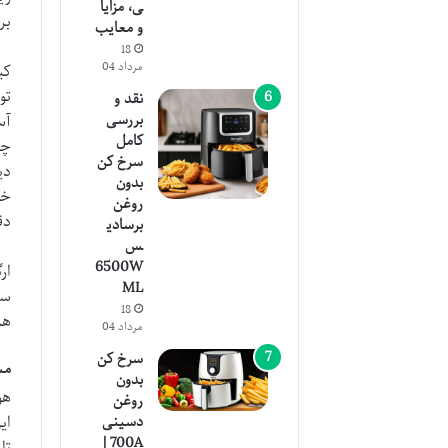
ی، مزایا
بر
و معایب
18
مرداد 04
تو
نقد و
بررسی
آس
کامل
چس
سرخ کن
دی
بدون
خو
روغن
دق
برسادی
س
6500W
ار
ML
سا
18
هم،
مرداد 04
سرخ کن
مش
بدون
روغن
دسینی
700A |