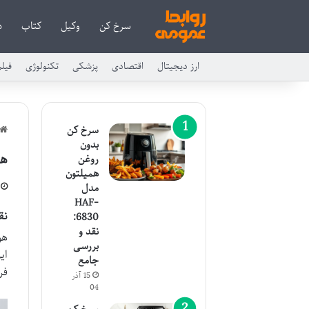
سرخ کن
وکیل
کتاب
د
ارز دیجیتال
اقتصادی
پزشکی
تکنولوژی
فیل
سرخ کن
بدون
هواپز
روغن
همیلتون
مدل
HAF-
نق
6830:
نقد و
بررسی
ای
جامع
فر
15 آذر
04