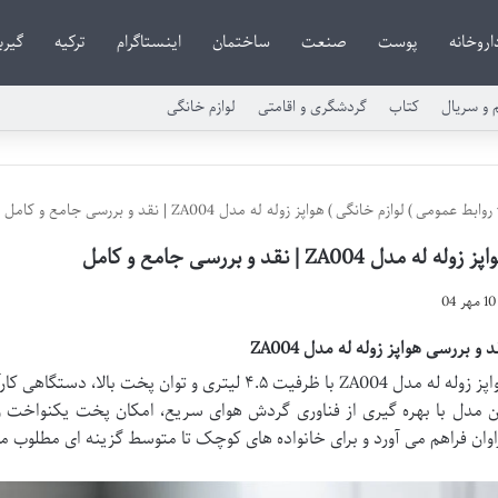
اروخانه
پوست
صنعت
ساختمان
اینستاگرام
ترکیه
گیر
م و سریال
کتاب
گردشگری و اقامتی
لوازم خانگی
روابط عمومی
)
لوازم خانگی
)
هواپز زوله له مدل ZA004 | نقد و بررسی جامع و کامل
 زوله له مدل ZA004 | نقد و بررسی جامع و کامل
10 مهر 04
د و بررسی هواپز زوله له مدل ZA004
هواپز زوله له مدل ZA004 با ظرفیت ۴.۵ لیتری و توان پ
ن مدل با بهره گیری از فناوری گردش هوای سریع، امکان پخت یکنواخت و ت
اوان فراهم می آورد و برای خانواده های کوچک تا متوسط گزینه ای مطلوب