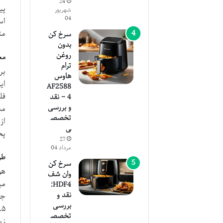
24
شهریور
04
اس
مت
سرخ کن
بدون
روغن
معر
ترام
هاوس
ای
AF2588
4 – نقد
و بررسی
تخصص
از
ی
پخ
27
مرداد 04
طر
سرخ کن
وان شف
می
HDF4:
نقد و
جل
بررسی
تخصص
زی