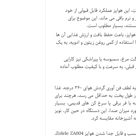
این هواپز عملکرد قابل قبولی از خود
نرم باقی می ماند. این موضوع برای
 هستند، بسیار مطلوب است.
هواپز، باعث حفظ بافت و ارزش غذایی آن ها
ستفاده از کمی روغن زیتون و ادویه، به یک
 مانند ناگت مرغ، سمبوسه یا پیراشکی نیز کارایی
ایی قبلی، به سرعت و با کیفیت مطلوب آماده
یکنواختی پخت، یکی از فاکتورهای مهم در ارزیابی هواپز است و در این مدل، به لطف فن آوری گردش هوای ۳۶۰ درجه، غذا
 در طول پخت به حداقل می رسد، هرچند برای
با فر برقی یا سرخ کن های قدیمی، بسیار
رد میزان صدا، این دستگاه در حین کار، نویز
ه آشپزخانه مقایسه کرد.
سهولت در نظافت، یکی از ویژگی های بسیار مهم برای کاربران است. سبد نچسب و قابل جدا شدن هواپز Zolele ZA004،