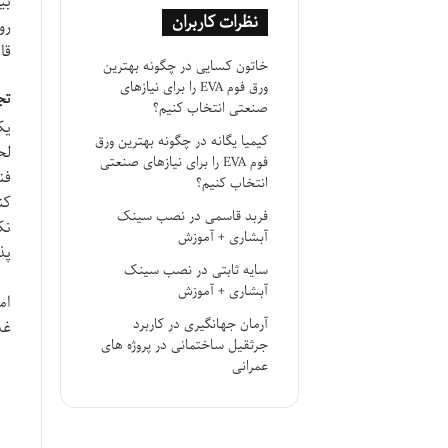
بی
نظرات کاربران
رو
قا
خاتون کسایی
در
چگونه بهترین
ورق فوم EVA را برای نیازهای
تج
صنعتی انتخاب کنیم؟
کیمیا یگانه
در
چگونه بهترین ورق
لح
فوم EVA را برای نیازهای صنعتی
فن
انتخاب کنیم؟
کن
فربد قاسمی
در
نصب سینک
نک
آبشاری + آموزش
پذ
سایه ثابتی
در
نصب سینک
آبشاری + آموزش
آرمان جهانگیری
در
کاربرد
غذ
جرثقیل ساختمانی در پروژه های
عمرانی