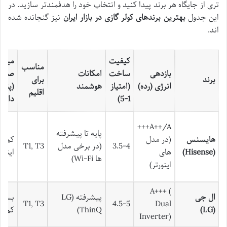
تری از جایگاه هر برند پیدا کنید و انتخاب خود را هدفمندتر سازید. در
این جدول
بهترین برندهای کولر گازی در بازار ایران
نیز گنجانده شده
اند.
کیفیت
میزان
مناسب
بازدهی
ساخت
امکانات
صدا
برند
برای
انرژی (رده)
(امتیاز
هوشمند
(پنل
اقلیم
1-5)
داخل
A++/A+++
پایه تا پیشرفته
هایسنس
(در مدل
کم (د
3.5-4
(در برخی مدل
T1, T3
(Hisense)
های
اینورت
ها Wi-Fi)
اینورتر)
A+++ (
ال جی
پیشرفته (LG
بسیا
T1, T3
4.5-5
Dual
(LG)
ThinQ)
کم
Inverter)