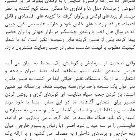
همراهی که سال ها آرامش و آسایش را به ارمغان بیاورد. در این مسیر،
انبوهی از برندها، مدل ها و فناوری ها ممکن است گیج کننده به نظر
برسد. از برندهای لوکس و پرآوازه گرفته تا گزینه های اقتصادی و قابل
اعتماد، هر کدام وعده های خاص خود را دارند. هایسنس، غول چینی
که در سال های اخیر با رشدی چشمگیر در بازار جهانی و ایران حضور
پیدا کرده، یکی از همین گزینه های وسوسه انگیز است که با شعار
کیفیت مطلوب با قیمت مناسب سعی در جلب رضایت مشتریان دارد.
وقتی صحبت از سرمایش و گرمایش یک محیط به میان می آید،
عوامل متعددی مانند اقلیم منطقه، ابعاد فضا، میزان بودجه و
انتظارات ما از یک دستگاه، نقش حیاتی ایفا می کنند. به همین دلیل،
نمی توان یک نسخه واحد برای همه پیچید. هدف این مقاله نیز همین
است: باز کردن جعبه سیاه مقایسه ای کولرهای گازی و روشن کردن
مسیر برای انتخابی آگاهانه. ما در این سفر، ابتدا با خود برند
هایسنس و نقاط قوت و ضعفش آشنا می شویم، سپس به معیارهای
کلیدی که باید هنگام مقایسه در نظر گرفت، می پردازیم. در ادامه،
هایسنس را در سه میدان نبرد اصلی (با رقبای پریمیوم خارجی، میان
رده خارجی و برندهای داخلی) به مصاف می کشیم و با ارائه یک