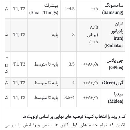
سامسونگ
پیشرفته
A++
4-4.5
T1, T3
کم
(SmartThings)
(Samsung)
ایران
A/B
رادیاتور
(برخی
3
پایه
T1, T3
متوس
(Iran
A++)
Radiator)
متوس
جی پلاس
A+/A++
3.5
پایه تا متوسط
T1, T3
رو به
(GPlus)
کم
گری (Gree)
A+/A++
4
پایه تا متوسط
T1, T3
کم
میدیا
A+/A++
3.5-4
پایه تا متوسط
T1, T3
کم
(Midea)
کدام برند را انتخاب کنید؟ توصیه های نهایی بر اساس اولویت ها
اکنون که تمام جنبه های کولر گازی هایسنس و رقبایش را بررسی