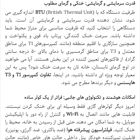
قدرت سرمایشی و گرمایشی: خنکی و گرمای مطلوب
ظرفیت دستگاه که با
BTU
(British Thermal Unit) اندازه گیری می
شود، نشان دهنده قدرت سرمایشی و گرمایشی آن است. باید
دستگاهی را انتخاب کنید که ظرفیت مناسبی برای متراژ محیط شما
داشته باشد. سرعت خنک کنندگی، پرتاب باد قوی و یکنواخت و
همچنین سازگاری با اقلیم منطقه (مانند کمپرسورهای T1 برای مناطق
معتدل و T3 برای مناطق گرمسیری با دمای بالای ۵۰ درجه سانتی
گراد)، از فاکتورهای تعیین کننده در این بخش هستند. آیا می خواهید
در اوج گرمای تابستان، خانه تان به سرعت خنک شود؟ پس به این
معیار توجه ویژه ای داشته باشید. در اینجا،
تفاوت کمپرسور T1 و T3
هایسنس
و دیگر برندها مطرح می شود.
امکانات هوشمند و تکنولوژی های جانبی: فراتر از یک کولر ساده
امروز دیگر کولرهای گازی فقط وسیله ای برای خنک کردن نیستند.
قابلیت هایی مانند اتصال به
Wi-Fi
و کنترل از راه دور با اپلیکیشن
موبایل، به شما امکان می دهند حتی قبل از رسیدن به خانه، محیط را
خنک کنید.
فیلتراسیون پیشرفته هوا
(ضد باکتری، ضد آلرژی، یونیزر)،
قابلیت تمیزکننده خودکار پنل داخلی، حالت های خاص (مانند حالت