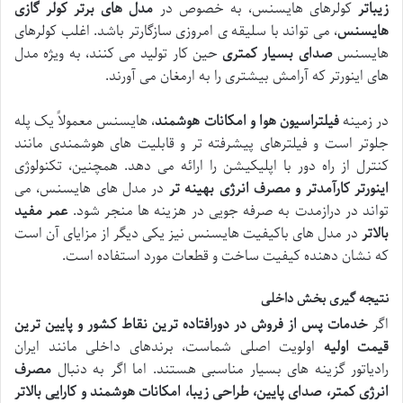
زیباتر
کولرهای هایسنس، به خصوص در
مدل های برتر کولر گازی
هایسنس
، می تواند با سلیقه ی امروزی سازگارتر باشد. اغلب کولرهای
هایسنس
صدای بسیار کمتری
حین کار تولید می کنند، به ویژه مدل
های اینورتر که آرامش بیشتری را به ارمغان می آورند.
در زمینه
فیلتراسیون هوا و امکانات هوشمند
، هایسنس معمولاً یک پله
جلوتر است و فیلترهای پیشرفته تر و قابلیت های هوشمندی مانند
کنترل از راه دور با اپلیکیشن را ارائه می دهد. همچنین، تکنولوژی
اینورتر کارآمدتر و مصرف انرژی بهینه تر
در مدل های هایسنس، می
تواند در درازمدت به صرفه جویی در هزینه ها منجر شود.
عمر مفید
بالاتر
در مدل های باکیفیت هایسنس نیز یکی دیگر از مزایای آن است
که نشان دهنده کیفیت ساخت و قطعات مورد استفاده است.
نتیجه گیری بخش داخلی
اگر
خدمات پس از فروش در دورافتاده ترین نقاط کشور و پایین ترین
قیمت اولیه
اولویت اصلی شماست، برندهای داخلی مانند ایران
رادیاتور گزینه های بسیار مناسبی هستند. اما اگر به دنبال
مصرف
انرژی کمتر، صدای پایین، طراحی زیبا، امکانات هوشمند و کارایی بالاتر