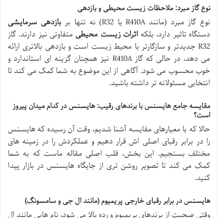
نوع گاز مبرد: ملاحظات زیست محیطی و بازدهی
نوع گاز مبرد (مانند R410A یا R32) نه تنها بر
بازدهی سرمایشی
دستگاه تاثیر دارد، بلکه
اثرات زیست محیطی
متفاوتی نیز دارند. گاز
R32 جدیدتر و سازگارتر با محیط زیست است و بازدهی بالاتری ارائه
می دهد، در حالی که گاز R410A نیز همچنان گزینه ای استاندارد و
خوب محسوب می شود. آگاهی از این موضوع به شما کمک می کند تا
انتخابی مسئولانه تر داشته باشید.
مقایسه جامع هایسنس با برندهای رقیب: هایسنس در کدام میدان پیروز
است؟
حالا که با معیارهای مقایسه آشنا شدیم، وقت آن رسیده که هایسنس
را در برابر رقبای اصلی اش قرار دهیم و عملکردش را در زمینه های
مختلف بسنجیم. این بخش، قلب اصلی مقاله ماست که به شما
کمک می کند تا تصویر روشن تری از جایگاه هایسنس در بازار پیدا
کنید.
هایسنس در برابر رقبای خارجی پریمیوم (مانند ال جی و سامسونگ)
وقتی صحبت از برندهای پریمیوم و رده بالا می شود، نام هایی مانند ال