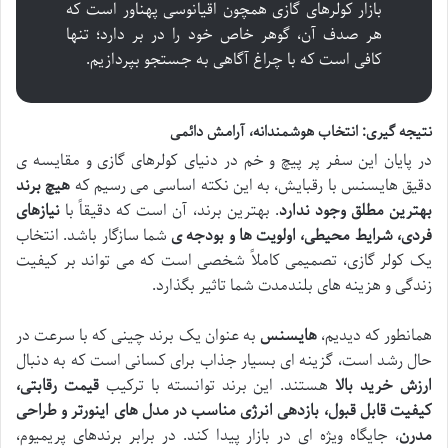
بازار کولرهای گازی همچون اقیانوسی پهناور است که
هر صدف آن، گوهر خاص خود را در بر دارد؛ تنها
کافی است که با چراغ آگاهی به جستجو بپردازیم.
نتیجه گیری: انتخاب هوشمندانه، آرامش دائمی
در پایان این سفر پر پیچ و خم در دنیای کولرهای گازی و مقایسه ی
دقیق هایسنس با رقبایش، به این نکته اساسی می رسیم که
هیچ برند
بهترین مطلق وجود ندارد
. بهترین برند، آن است که دقیقاً با
نیازهای
فردی، شرایط محیطی، اولویت ها و بودجه ی
شما سازگار باشد. انتخاب
یک کولر گازی، تصمیمی کاملاً شخصی است که می تواند بر کیفیت
زندگی و هزینه های بلندمدت شما تاثیر بگذارد.
همانطور که دیدیم،
هایسنس
به عنوان یک برند چینی که با سرعت در
حال رشد است، گزینه ای بسیار جذاب برای کسانی است که به دنبال
ارزش خرید بالا
هستند. این برند توانسته با ترکیب
قیمت رقابتی،
کیفیت قابل قبول، بازدهی انرژی مناسب در مدل های اینورتر و طراحی
مدرن
، جایگاه ویژه ای در بازار پیدا کند. در برابر برندهای پریمیوم،