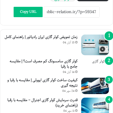
Copy URL
زمان تعویض کولر گازی ایران رادیاتور | راهنمای کامل
15 آبان 04
کولر گازی سامسونگ کم مصرف است؟ | مقایسه
جامع با رقبا
14 آبان 04
کیفیت ساخت کولر گازی ایوولی | مقایسه با رقبا و
نتیجه گیری
24 مهر 04
قدرت سرمایش کولر گازی اجنرال – مقایسه با رقبا
(راهنمای خرید)
11 مهر 04