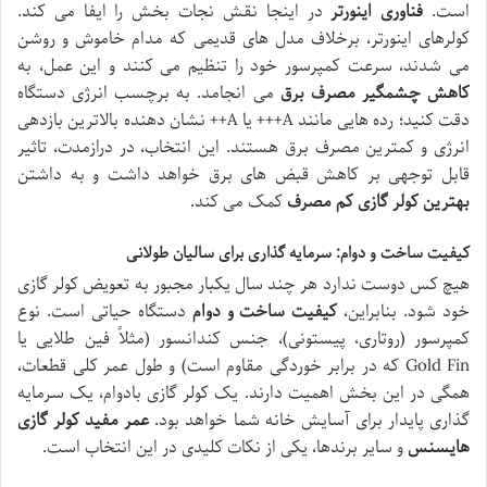
است.
فناوری اینورتر
در اینجا نقش نجات بخش را ایفا می کند.
کولرهای اینورتر، برخلاف مدل های قدیمی که مدام خاموش و روشن
می شدند، سرعت کمپرسور خود را تنظیم می کنند و این عمل، به
کاهش چشمگیر مصرف برق
می انجامد. به برچسب انرژی دستگاه
دقت کنید؛ رده هایی مانند A+++ یا A++ نشان دهنده بالاترین بازدهی
انرژی و کمترین مصرف برق هستند. این انتخاب، در درازمدت، تاثیر
قابل توجهی بر کاهش قبض های برق خواهد داشت و به داشتن
بهترین کولر گازی کم مصرف
کمک می کند.
کیفیت ساخت و دوام: سرمایه گذاری برای سالیان طولانی
هیچ کس دوست ندارد هر چند سال یکبار مجبور به تعویض کولر گازی
خود شود. بنابراین،
کیفیت ساخت و دوام
دستگاه حیاتی است. نوع
کمپرسور (روتاری، پیستونی)، جنس کندانسور (مثلاً فین طلایی یا
Gold Fin که در برابر خوردگی مقاوم است) و طول عمر کلی قطعات،
همگی در این بخش اهمیت دارند. یک کولر گازی بادوام، یک سرمایه
گذاری پایدار برای آسایش خانه شما خواهد بود.
عمر مفید کولر گازی
هایسنس
و سایر برندها، یکی از نکات کلیدی در این انتخاب است.