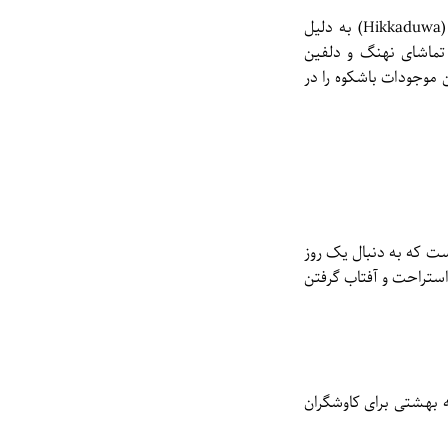
در جنوب و غرب سریلانکا، سواحلی مانند میرسا (Mirissa)، اوناواتونا (Unawatuna) و هیکادوا (Hikkaduwa) به دلیل
تماشای نهنگ و دلفین
 موجودات باشکوه را در
ست که به دنبال یک روز
استراحت و آفتاب گرفتن
ه بهشتی برای کاوشگران