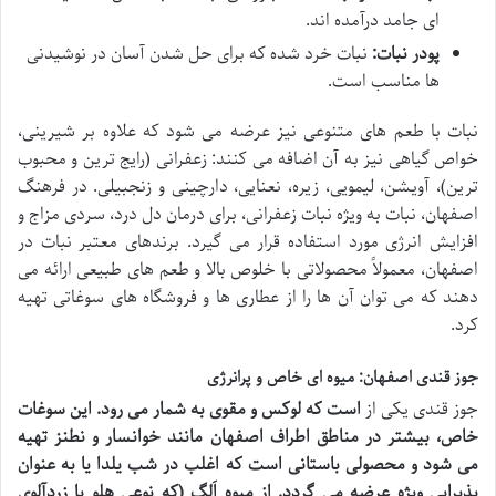
ای جامد درآمده اند.
پودر نبات:
نبات خرد شده که برای حل شدن آسان در نوشیدنی
ها مناسب است.
نبات با طعم های متنوعی نیز عرضه می شود که علاوه بر شیرینی،
خواص گیاهی نیز به آن اضافه می کنند: زعفرانی (رایج ترین و محبوب
ترین)، آویشن، لیمویی، زیره، نعنایی، دارچینی و زنجبیلی. در فرهنگ
اصفهان، نبات به ویژه نبات زعفرانی، برای درمان دل درد، سردی مزاج و
افزایش انرژی مورد استفاده قرار می گیرد. برندهای معتبر نبات در
اصفهان، معمولاً محصولاتی با خلوص بالا و طعم های طبیعی ارائه می
دهند که می توان آن ها را از عطاری ها و فروشگاه های سوغاتی تهیه
کرد.
جوز قندی اصفهان: میوه ای خاص و پرانرژی
جوز قندی یکی از
است که لوکس و مقوی به شمار می رود. این سوغات
خاص، بیشتر در مناطق اطراف اصفهان مانند خوانسار و نطنز تهیه
می شود و محصولی باستانی است که اغلب در شب یلدا یا به عنوان
پذیرایی ویژه عرضه می گردد.
از میوه اَلگ (که نوعی هلو یا زردآلوی