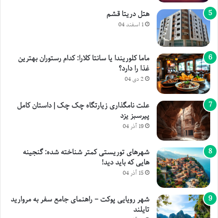
هتل دریتا قشم
1 اسفند 04
ماما کلوریندا یا سانتا کلارا: کدام رستوران بهترین
غذا را دارد؟
2 دی 04
علت نامگذاری زیارتگاه چک چک | داستان کامل
پیرسبز یزد
19 آذر 04
شهرهای توریستی کمتر شناخته شده: گنجینه
هایی که باید دید!
15 آذر 04
شهر رویایی پوکت – راهنمای جامع سفر به مروارید
تایلند