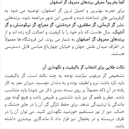
کجا بخریم؟ معرفی برندهای معروف گز اصفهان
برای تجربه بهترین و اصیل ترین گز اصفهان، توصیه می شود به
گزفروشی های شناخته شده و قدیمی این شهر مراجعه شود. برندهایی
نظیر
گز کرمانی، گز مظفری، گز دردشتی، گز معراج، گز نیکومنش، و گز
آنتیک
، سال هاست که نام خود را با کیفیت و اصالت گره زده اند و از
برندهای معروف گز اصفهان
به شمار می روند. این فروشگاه ها معمولاً
در اطراف میدان نقش جهان و خیابان چهارباغ عباسی قابل دسترسی
هستند.
نکات طلایی برای انتخاب گز باکیفیت و نگهداری آن
تشخیص گز مرغوب نیازمند توجه به چند نکته است. گز باکیفیت
باید تازه باشد، نرم و لطیف بوده و به دندان نچسبد. میزان مغز به کار
رفته در آن (که معمولاً بر روی بسته بندی ذکر می شود) باید متناسب
باشد. عطر و طعم گز نیز باید دلنشین و طبیعی باشد و هیچ گونه بوی
ماندگی یا ترشیدگی ندهد. برای حفظ تازگی گز، آن را در جای خشک و
خنک، دور از نور مستقیم خورشید نگهداری کنید. می توان آن را در
ظرف دربسته و در یخچال نیز قرار داد تا ماندگاری بیشتری داشته
باشد.